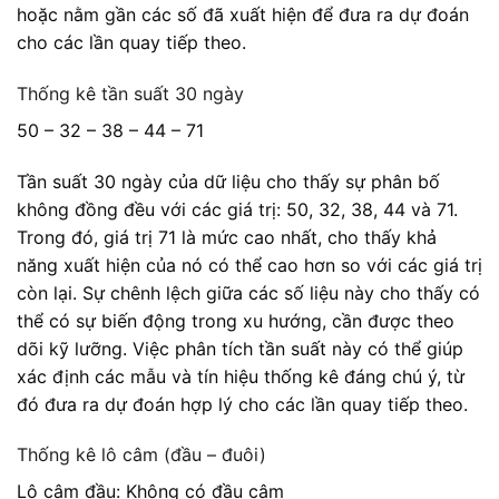
hoặc nằm gần các số đã xuất hiện để đưa ra dự đoán
cho các lần quay tiếp theo.
Thống kê tần suất 30 ngày
50 – 32 – 38 – 44 – 71
Tần suất 30 ngày của dữ liệu cho thấy sự phân bố
không đồng đều với các giá trị: 50, 32, 38, 44 và 71.
Trong đó, giá trị 71 là mức cao nhất, cho thấy khả
năng xuất hiện của nó có thể cao hơn so với các giá trị
còn lại. Sự chênh lệch giữa các số liệu này cho thấy có
thể có sự biến động trong xu hướng, cần được theo
dõi kỹ lưỡng. Việc phân tích tần suất này có thể giúp
xác định các mẫu và tín hiệu thống kê đáng chú ý, từ
đó đưa ra dự đoán hợp lý cho các lần quay tiếp theo.
Thống kê lô câm (đầu – đuôi)
Lô câm đầu: Không có đầu câm