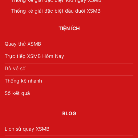
Thống kê giải đặc biệt 100 ngày XSMB
Thống kê giải đặc biệt đầu đuôi XSMB
Thống kê tổng giải đặc biệt XSMB
TIỆN ÍCH
Thống kê giải đặc biệt theo năm XSMB
Thống kê giải đặc biệt theo tháng XSMB
Quay thử XSMB
Thống kê giải đặc biệt theo tuần XSMB
Trực tiếp XSMB Hôm Nay
Dò vé số
Thống kê nhanh
Sổ kết quả
BLOG
Lịch sử quay XSMB