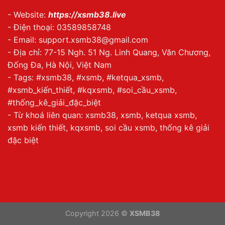
- Website:
https://xsmb38.live
- Điện thoại: 03589858748
- Email: support.xsmb38@gmail.com
- Địa chỉ: 77-15 Ngh. 51 Ng. Linh Quang, Văn Chương,
Đống Đa, Hà Nội, Việt Nam
- Tags: #xsmb38, #xsmb, #ketqua_xsmb,
#xsmb_kiến_thiết, #kqxsmb, #soi_cầu_xsmb,
#thống_kê_giải_đặc_biệt
- Từ khoá liên quan: xsmb38, xsmb, ketqua xsmb,
xsmb kiến thiết, kqxsmb, soi cầu xsmb, thống kê giải
đặc biệt
Copyright 2026 ©
XSMB38