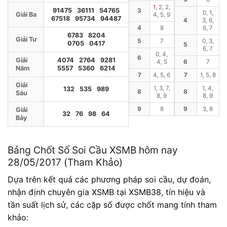
1
, 2, 2,
91475
36111
54765
3
0, 1,
Giải Ba
4, 5, 9
67518
95734
94487
4
3, 6,
4
8
6, 7
6783
8204
Giải Tư
5
7
0, 3,
0705
0417
5
6, 7
0, 4,
6
Giải
4074
2764
9281
4, 5
6
7
Năm
5557
5360
6214
7
4, 5, 6
7
1, 5, 8
Giải
1, 3, 7,
1, 4,
132
535
989
8
8
Sáu
8, 9
8, 9
9
8
9
3, 8
Giải
32
76
98
64
Bảy
Bảng Chốt Số Soi Cầu XSMB hôm nay
28/05/2017 (Tham Khảo)
Dựa trên kết quả các phương pháp soi cầu, dự đoán,
nhận định chuyên gia XSMB tại XSMB38, tín hiệu và
tần suất lịch sử, các cặp số được chốt mang tính tham
khảo: