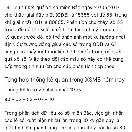
Dữ liệu từ kết quả xổ số miền Bắc ngày 27/05/2017
cho thấy, giải đặc biệt (GĐB) là 15355 với đề 55, trong
khi giải nhất (G1) là 80605. Phân tích cho thấy, số 55
trong đề có tần suất xuất hiện đáng chú ý trong các
kỳ quay trước đó, có thể phản ánh một xu hướng nhất
định. Sự tương đồng giữa các số trong GĐB và G1
cũng cho thấy một mối liên hệ tiềm ẩn trong các kết
quả xổ số. Việc theo dõi các mẫu số này có thể cung
cấp thông tin hữu ích cho các phân tích tiếp theo.
Tổng hợp thống kê quan trọng XSMB hôm nay
Thống kê lô tô về nhiều nhất 10 kỳ
80 – 02 – 52 – 07 – 10
Trong phân tích dữ liệu xổ số miền Bắc, việc ghi nhận
các lô số xuất hiện nhiều lần trong 10 kỳ gần đây là
một tín hiệu quan trọng. Dữ liệu cho thấy các lô số 80,