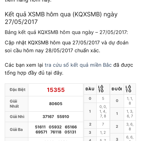
Kết quả XSMB hôm qua (KQXSMB) ngày
27/05/2017
Bảng kết quả KQXSMB hôm qua ngày – 27/05/2017:
Cập nhật KQXSMB hôm qua 27/05/2017 và dự đoán
soi cầu hôm nay 28/05/2017 chuẩn xác.
Các bạn xem lại
tra cứu sổ kết quả miền Bắc
đã được
tổng hợp đầy đủ tại đây.
LÔ
LÔ
153
55
ĐẦU
ĐUÔI
Đặc Biệt
TÔ
TÔ
0
5
1, 1,
0
Giải
8
80605
Nhất
0, 0,
1
1, 4,
1, 3,
1
7, 8
6, 7
Giải Nhì
37167
55910
2
7
3, 6,
2
51611
05932
65166
8
Giải Ba
69571
76118
05131
3
1, 2
6, 6,
3
4
5, 7