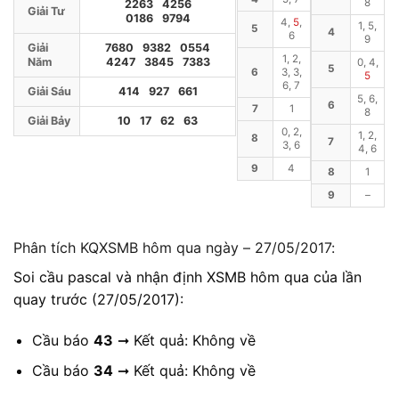
8
2263
4256
Giải Tư
0186
9794
4,
5
,
1, 5,
5
4
6
9
Giải
7680
9382
0554
1, 2,
Năm
4247
3845
7383
0, 4,
5
6
3, 3,
5
6, 7
Giải Sáu
414
927
661
5, 6,
6
7
1
8
Giải Bảy
10
17
62
63
0, 2,
1, 2,
8
7
3, 6
4, 6
9
4
8
1
9
–
Phân tích KQXSMB hôm qua ngày – 27/05/2017:
Soi cầu pascal và nhận định XSMB hôm qua của lần
quay trước (27/05/2017):
Cầu báo
43
➞ Kết quả:
Không về
Cầu báo
34
➞ Kết quả:
Không về