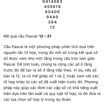
0414563
455919
90400
9440
384
12
Kết quả cầu Pascal:
12 – 21
Cầu Pascal là một phương pháp phân tích dựa trên
nguyên tắc tổ hợp, trong đó mỗi số trong kết quả xổ
số được xem như một tầng trong cấu trúc tam giác
Pascal. Để tính toán, chúng ta cộng các số ở tầng
trước đó để tạo ra số ở tầng tiếp theo. Ví dụ, nếu số
báo là 12, ta có thể ghép số 1 và 2, hoặc xem xét các
tổ hợp khác từ các số đã xuất hiện trước đó. Phương
pháp này giúp xác định các cặp số có khả năng xuất
hiện dựa trên tần suất và quy luật tổ hợp, từ đó đưa ra
các lựa chọn số hợp lý trong dự đoán.