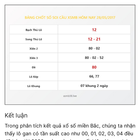
Kết luận
Trong phân tích kết quả xổ số miền Bắc, chúng ta nhận
thấy lô gan có tần suất cao như 00, 01, 02, 03, 04 đều