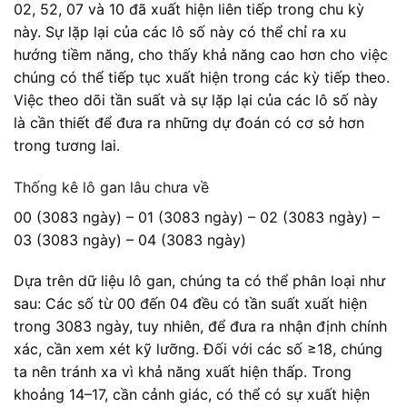
02, 52, 07 và 10 đã xuất hiện liên tiếp trong chu kỳ
này. Sự lặp lại của các lô số này có thể chỉ ra xu
hướng tiềm năng, cho thấy khả năng cao hơn cho việc
chúng có thể tiếp tục xuất hiện trong các kỳ tiếp theo.
Việc theo dõi tần suất và sự lặp lại của các lô số này
là cần thiết để đưa ra những dự đoán có cơ sở hơn
trong tương lai.
Thống kê lô gan lâu chưa về
00 (3083 ngày) – 01 (3083 ngày) – 02 (3083 ngày) –
03 (3083 ngày) – 04 (3083 ngày)
Dựa trên dữ liệu lô gan, chúng ta có thể phân loại như
sau: Các số từ 00 đến 04 đều có tần suất xuất hiện
trong 3083 ngày, tuy nhiên, để đưa ra nhận định chính
xác, cần xem xét kỹ lưỡng. Đối với các số ≥18, chúng
ta nên tránh xa vì khả năng xuất hiện thấp. Trong
khoảng 14–17, cần cảnh giác, có thể có sự xuất hiện