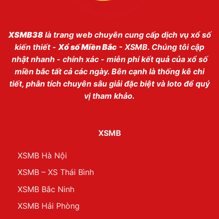
XSMB38
là trang web chuyên cung cấp dịch vụ xổ số
kiến thiết -
Xổ số Miền Bắc
- XSMB. Chúng tôi cập
nhật nhanh - chính xác - miễn phí kết quả của xổ số
miền bắc tất cả các ngày. Bên cạnh là thống kê chi
tiết, phân tích chuyên sâu giải đặc biệt và loto để quý
vị tham khảo.
XSMB
XSMB Hà Nội
XSMB – XS Thái Bình
XSMB Bắc Ninh
XSMB Hải Phòng