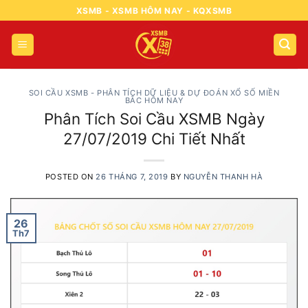
Skip
XSMB - XSMB HÔM NAY - KQXSMB
to
content
SOI CẦU XSMB - PHÂN TÍCH DỮ LIỆU & DỰ ĐOÁN XỔ SỐ MIỀN
BẮC HÔM NAY
Phân Tích Soi Cầu XSMB Ngày
27/07/2019 Chi Tiết Nhất
POSTED ON
26 THÁNG 7, 2019
BY
NGUYỄN THANH HÀ
26
Th7