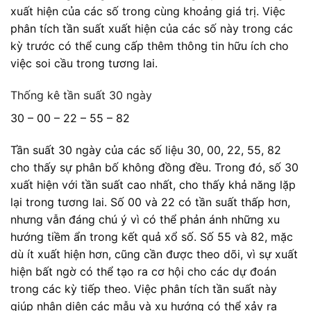
xuất hiện của các số trong cùng khoảng giá trị. Việc
phân tích tần suất xuất hiện của các số này trong các
kỳ trước có thể cung cấp thêm thông tin hữu ích cho
việc soi cầu trong tương lai.
Thống kê tần suất 30 ngày
30 – 00 – 22 – 55 – 82
Tần suất 30 ngày của các số liệu 30, 00, 22, 55, 82
cho thấy sự phân bố không đồng đều. Trong đó, số 30
xuất hiện với tần suất cao nhất, cho thấy khả năng lặp
lại trong tương lai. Số 00 và 22 có tần suất thấp hơn,
nhưng vẫn đáng chú ý vì có thể phản ánh những xu
hướng tiềm ẩn trong kết quả xổ số. Số 55 và 82, mặc
dù ít xuất hiện hơn, cũng cần được theo dõi, vì sự xuất
hiện bất ngờ có thể tạo ra cơ hội cho các dự đoán
trong các kỳ tiếp theo. Việc phân tích tần suất này
giúp nhận diện các mẫu và xu hướng có thể xảy ra