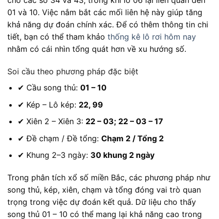
cho các số 34 và 43, trong khi lô 06 lại liên quan đến
01 và 10. Việc nắm bắt các mối liên hệ này giúp tăng
khả năng dự đoán chính xác. Để có thêm thông tin chi
tiết, bạn có thể tham khảo
thống kê lô rơi hôm nay
nhằm có cái nhìn tổng quát hơn về xu hướng số.
Soi cầu theo phương pháp đặc biệt
✔ Cầu song thủ:
01 – 10
✔ Kép – Lô kép:
22, 99
✔ Xiên 2 – Xiên 3:
22 – 03; 22 – 03 – 17
✔ Đề chạm / Đề tổng:
Chạm 2 / Tổng 2
✔ Khung 2–3 ngày:
30 khung 2 ngày
Trong phân tích xổ số miền Bắc, các phương pháp như
song thủ, kép, xiên, chạm và tổng đóng vai trò quan
trọng trong việc dự đoán kết quả. Dữ liệu cho thấy
song thủ 01 – 10 có thể mang lại khả năng cao trong