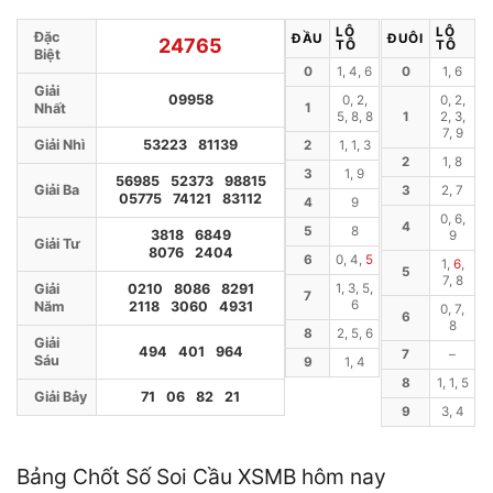
LÔ
LÔ
Đặc
ĐẦU
ĐUÔI
247
65
TÔ
TÔ
Biệt
0
1, 4, 6
0
1, 6
Giải
09958
0, 2,
0, 2,
Nhất
1
5, 8, 8
1
2, 3,
7, 9
Giải Nhì
53223
81139
2
1, 1, 3
2
1, 8
3
1, 9
56985
52373
98815
Giải Ba
3
2, 7
05775
74121
83112
4
9
0, 6,
4
5
8
3818
6849
9
Giải Tư
8076
2404
6
0, 4,
5
1,
6
,
5
7, 8
Giải
0210
8086
8291
1, 3, 5,
7
6
Năm
2118
3060
4931
0, 7,
6
8
8
2, 5, 6
Giải
494
401
964
7
–
Sáu
9
1, 4
8
1, 1, 5
Giải Bảy
71
06
82
21
9
3, 4
Bảng Chốt Số Soi Cầu XSMB hôm nay