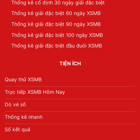
Thống kê cố định 30 ngày giải đặc biệt
Thống kê Lô Xiên 4
Thống kê giải đặc biệt 60 ngày XSMB
Thống kê đầu đuôi tổng lô tô
Thống kê giải đặc biệt 90 ngày XSMB
Thống kê giải đặc biệt 100 ngày XSMB
Thống kê giải đặc biệt đầu đuôi XSMB
Thống kê tổng giải đặc biệt XSMB
TIỆN ÍCH
Thống kê giải đặc biệt theo năm XSMB
Thống kê giải đặc biệt theo tháng XSMB
Quay thử XSMB
Thống kê giải đặc biệt theo tuần XSMB
Trực tiếp XSMB Hôm Nay
Dò vé số
Thống kê nhanh
Sổ kết quả