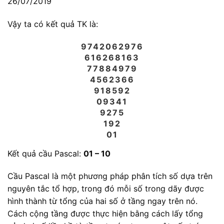
26/07/2019
Vậy ta có kết quả TK là:
9742062976
616268163
77884979
4562366
918592
09341
9275
192
01
Kết quả cầu Pascal:
01 – 10
Cầu Pascal là một phương pháp phân tích số dựa trên
nguyên tắc tổ hợp, trong đó mỗi số trong dãy được
hình thành từ tổng của hai số ở tầng ngay trên nó.
Cách cộng tầng được thực hiện bằng cách lấy tổng