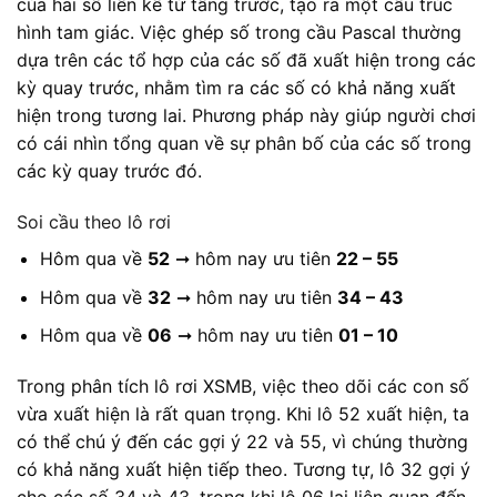
của hai số liền kề từ tầng trước, tạo ra một cấu trúc
hình tam giác. Việc ghép số trong cầu Pascal thường
dựa trên các tổ hợp của các số đã xuất hiện trong các
kỳ quay trước, nhằm tìm ra các số có khả năng xuất
hiện trong tương lai. Phương pháp này giúp người chơi
có cái nhìn tổng quan về sự phân bố của các số trong
các kỳ quay trước đó.
Soi cầu theo lô rơi
Hôm qua về
52
➞ hôm nay ưu tiên
22 – 55
Hôm qua về
32
➞ hôm nay ưu tiên
34 – 43
Hôm qua về
06
➞ hôm nay ưu tiên
01 – 10
Trong phân tích lô rơi XSMB, việc theo dõi các con số
vừa xuất hiện là rất quan trọng. Khi lô 52 xuất hiện, ta
có thể chú ý đến các gợi ý 22 và 55, vì chúng thường
có khả năng xuất hiện tiếp theo. Tương tự, lô 32 gợi ý