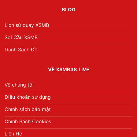
BLOG
Lịch sử quay XSMB
Soi Cầu XSMB
Danh Sách Đề
VỀ XSMB38.LIVE
Về chúng tôi
Điều khoản sử dụng
Chính sách bảo mật
Chính Sách Cookies
Liên Hệ