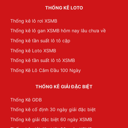
XSMB Thứ Hai
THỐNG KÊ LOTO
XSMB Thứ Ba
Thống kê lô rơi XSMB
XSMB Thứ Tư
Thống kê lô gan XSMB hôm nay lâu chưa về
XSMB Thứ Năm
Thống kê tần suất lô tô cặp
XSMB Thứ Sáu
Thống kê Loto XSMB
XSMB Thứ Bảy
Thống kê tần suất lô tô XSMB
XSMB Chủ Nhật
Thống Kê Lô Câm Đầu 100 Ngày
Thống Kê Lô Câm Đuôi MB 100 Ngày
THỐNG KÊ GIẢI ĐẶC BIỆT
Thống kê xiên 3
Thống Kê GĐB
Thống kê & soi cầu xiên 2
Thống kê cố định 30 ngày giải đặc biệt
Thống kê Lô Xiên 4
Thống kê giải đặc biệt 60 ngày XSMB
Thống kê đầu đuôi tổng lô tô