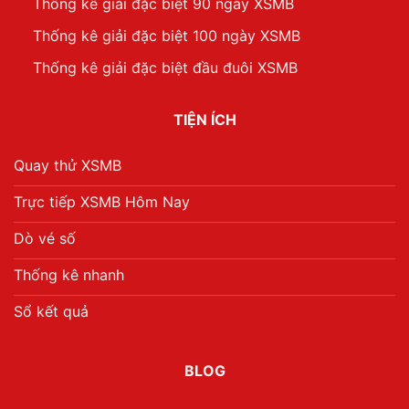
Thống kê giải đặc biệt 90 ngày XSMB
Thống kê giải đặc biệt 100 ngày XSMB
Thống kê giải đặc biệt đầu đuôi XSMB
Thống kê tổng giải đặc biệt XSMB
TIỆN ÍCH
Thống kê giải đặc biệt theo năm XSMB
Thống kê giải đặc biệt theo tháng XSMB
Quay thử XSMB
Thống kê giải đặc biệt theo tuần XSMB
Trực tiếp XSMB Hôm Nay
Dò vé số
Thống kê nhanh
Sổ kết quả
BLOG