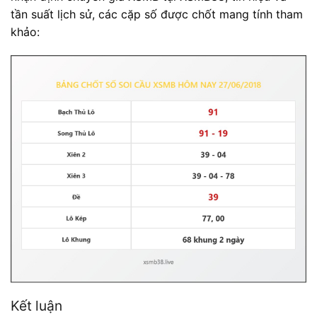
tần suất lịch sử, các cặp số được chốt mang tính tham
khảo:
Kết luận