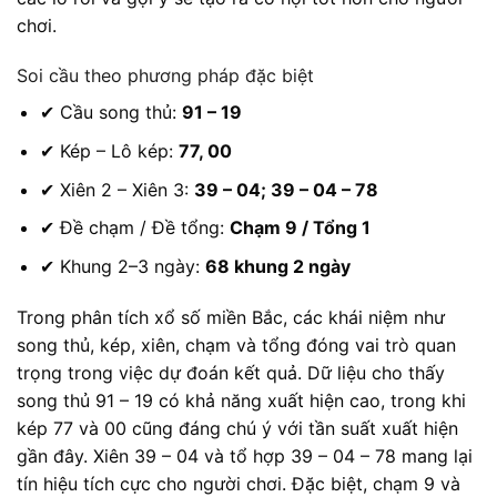
chơi.
Soi cầu theo phương pháp đặc biệt
✔ Cầu song thủ:
91 – 19
✔ Kép – Lô kép:
77, 00
✔ Xiên 2 – Xiên 3:
39 – 04; 39 – 04 – 78
✔ Đề chạm / Đề tổng:
Chạm 9 / Tổng 1
✔ Khung 2–3 ngày:
68 khung 2 ngày
Trong phân tích xổ số miền Bắc, các khái niệm như
song thủ, kép, xiên, chạm và tổng đóng vai trò quan
trọng trong việc dự đoán kết quả. Dữ liệu cho thấy
song thủ 91 – 19 có khả năng xuất hiện cao, trong khi
kép 77 và 00 cũng đáng chú ý với tần suất xuất hiện
gần đây. Xiên 39 – 04 và tổ hợp 39 – 04 – 78 mang lại
tín hiệu tích cực cho người chơi. Đặc biệt, chạm 9 và