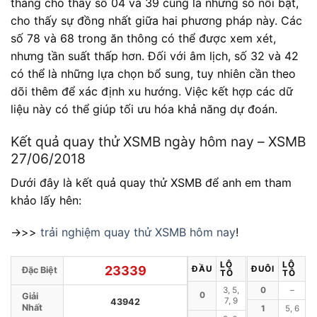
tháng cho thấy số 04 và 39 cũng là những số nổi bật,
cho thấy sự đồng nhất giữa hai phương pháp này. Các
số 78 và 68 trong ăn thông có thể được xem xét,
nhưng tần suất thấp hơn. Đối với âm lịch, số 32 và 42
có thể là những lựa chọn bổ sung, tuy nhiên cần theo
dõi thêm để xác định xu hướng. Việc kết hợp các dữ
liệu này có thể giúp tối ưu hóa khả năng dự đoán.
Kết quả quay thử XSMB ngày hôm nay – XSMB
27/06/2018
Dưới đây là kết quả quay thử XSMB để anh em tham
khảo lấy hên:
->>>
trải nghiệm quay thử XSMB hôm nay
!
LÔ
LÔ
233
39
ĐẦU
ĐUÔI
Đặc Biệt
TÔ
TÔ
3, 5,
0
–
0
Giải
7, 9
43942
Nhất
1
5, 6