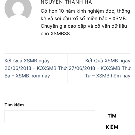
NGUYỄN THANH HÀ
Có hơn 10 năm kinh nghiệm đọc, thống
kê và soi cầu xổ số miền bắc - XSMB.
Chuyên gia cao cấp và cố vấn dữ liệu
cho XSMB38.
Kết Quả XSMB ngày
Kết Quả XSMB ngày
26/06/2018 – KQXSMB Thứ
27/06/2018 – KQXSMB Thứ
Ba – XSMB hôm nay
Tư – XSMB hôm nay
Tìm kiếm
TÌM
KIẾM