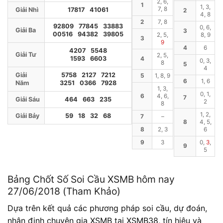
2, 6,
1
1, 3,
7, 8
Giải Nhì
17817
41061
2
4, 8
2
7, 8
92809
77845
33883
0, 6,
Giải Ba
3
00516
94382
39805
2, 5,
8, 9
3
9
4
6
4207
5548
Giải Tư
2, 5,
1593
6603
4
0, 3,
8
5
4
Giải
5758
2127
7212
5
1, 8, 9
6
1, 6
Năm
3251
0366
7928
1, 3,
0, 1,
6
4, 6,
7
Giải Sáu
464
663
235
2
8
1, 2,
Giải Bảy
59
18
32
68
7
–
8
4, 5,
8
2, 3
6
9
3
0,
3
,
9
5
Bảng Chốt Số Soi Cầu XSMB hôm nay
27/06/2018 (Tham Khảo)
Dựa trên kết quả các phương pháp soi cầu, dự đoán,
nhận định chuyên gia XSMB tại XSMB38, tín hiệu và