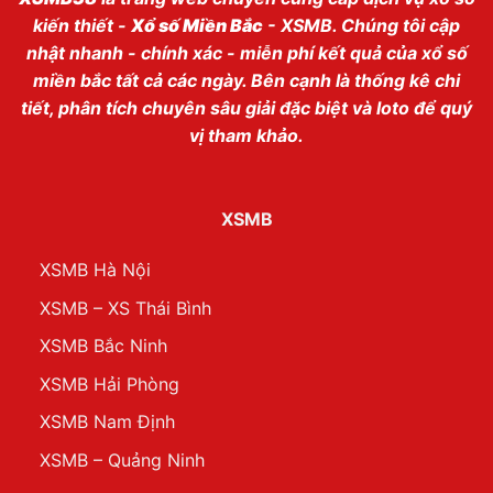
kiến thiết -
Xổ số Miền Bắc
- XSMB. Chúng tôi cập
nhật nhanh - chính xác - miễn phí kết quả của xổ số
miền bắc tất cả các ngày. Bên cạnh là thống kê chi
tiết, phân tích chuyên sâu giải đặc biệt và loto để quý
vị tham khảo.
XSMB
XSMB Hà Nội
XSMB – XS Thái Bình
XSMB Bắc Ninh
XSMB Hải Phòng
XSMB Nam Định
XSMB – Quảng Ninh