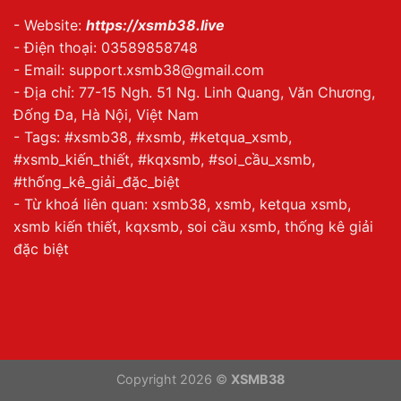
- Website:
https://xsmb38.live
- Điện thoại: 03589858748
- Email: support.xsmb38@gmail.com
- Địa chỉ: 77-15 Ngh. 51 Ng. Linh Quang, Văn Chương,
Đống Đa, Hà Nội, Việt Nam
- Tags: #xsmb38, #xsmb, #ketqua_xsmb,
#xsmb_kiến_thiết, #kqxsmb, #soi_cầu_xsmb,
#thống_kê_giải_đặc_biệt
- Từ khoá liên quan: xsmb38, xsmb, ketqua xsmb,
xsmb kiến thiết, kqxsmb, soi cầu xsmb, thống kê giải
đặc biệt
Copyright 2026 ©
XSMB38