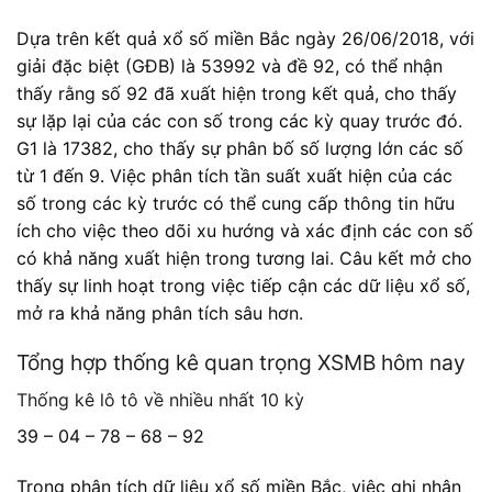
Dựa trên kết quả xổ số miền Bắc ngày 26/06/2018, với
giải đặc biệt (GĐB) là 53992 và đề 92, có thể nhận
thấy rằng số 92 đã xuất hiện trong kết quả, cho thấy
sự lặp lại của các con số trong các kỳ quay trước đó.
G1 là 17382, cho thấy sự phân bố số lượng lớn các số
từ 1 đến 9. Việc phân tích tần suất xuất hiện của các
số trong các kỳ trước có thể cung cấp thông tin hữu
ích cho việc theo dõi xu hướng và xác định các con số
có khả năng xuất hiện trong tương lai. Câu kết mở cho
thấy sự linh hoạt trong việc tiếp cận các dữ liệu xổ số,
mở ra khả năng phân tích sâu hơn.
Tổng hợp thống kê quan trọng XSMB hôm nay
Thống kê lô tô về nhiều nhất 10 kỳ
39 – 04 – 78 – 68 – 92
Trong phân tích dữ liệu xổ số miền Bắc, việc ghi nhận