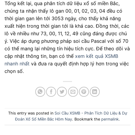
Tổng kết lại, qua phân tích dữ liệu xổ số miền Bắc,
chúng ta nhận thấy lô gan 00, 01, 02, 03, 04 đều có
thời gian gan lên tới 3053 ngày, cho thấy khả năng
xuất hiện trong thời gian tới là khá cao. Đồng thời, các
lô về nhiều như 73, 00, 11, 12, 49 cũng đáng được chú
ý. Việc áp dụng phương pháp soi cầu Pascal với số 70
có thể mang lại những tín hiệu tích cực. Để theo dõi và
cập nhật thông tin, bạn có thể
xem kết quả XSMB
nhanh nhất
và đưa ra quyết định hợp lý hơn trong việc
chọn số.
This entry was posted in
Soi Cầu XSMB - Phân Tích Dữ Liệu & Dự
Đoán Xổ Số Miền Bắc Hôm Nay
. Bookmark the
permalink
.