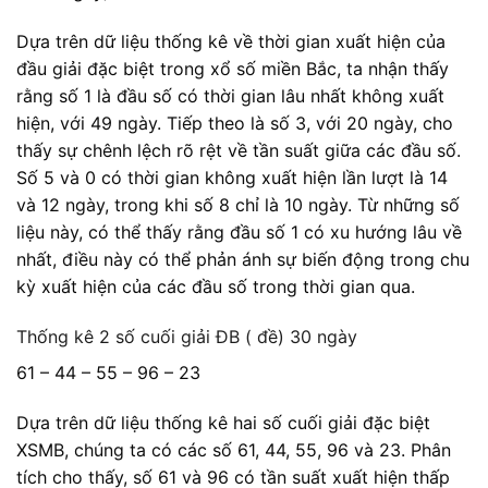
Dựa trên dữ liệu thống kê về thời gian xuất hiện của
đầu giải đặc biệt trong xổ số miền Bắc, ta nhận thấy
rằng số 1 là đầu số có thời gian lâu nhất không xuất
hiện, với 49 ngày. Tiếp theo là số 3, với 20 ngày, cho
thấy sự chênh lệch rõ rệt về tần suất giữa các đầu số.
Số 5 và 0 có thời gian không xuất hiện lần lượt là 14
và 12 ngày, trong khi số 8 chỉ là 10 ngày. Từ những số
liệu này, có thể thấy rằng đầu số 1 có xu hướng lâu về
nhất, điều này có thể phản ánh sự biến động trong chu
kỳ xuất hiện của các đầu số trong thời gian qua.
Thống kê 2 số cuối giải ĐB ( đề) 30 ngày
61 – 44 – 55 – 96 – 23
Dựa trên dữ liệu thống kê hai số cuối giải đặc biệt
XSMB, chúng ta có các số 61, 44, 55, 96 và 23. Phân
tích cho thấy, số 61 và 96 có tần suất xuất hiện thấp