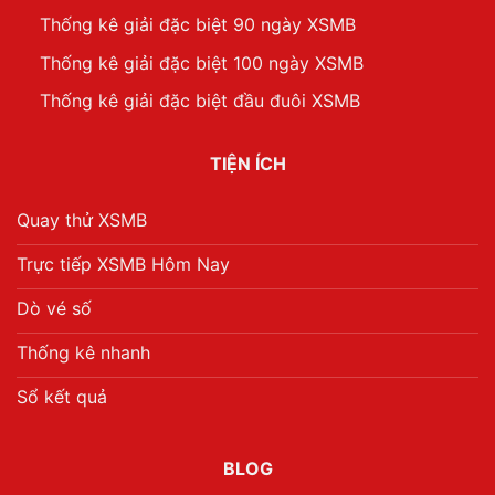
Thống kê giải đặc biệt 90 ngày XSMB
Thống kê giải đặc biệt 100 ngày XSMB
Thống kê giải đặc biệt đầu đuôi XSMB
Thống kê tổng giải đặc biệt XSMB
TIỆN ÍCH
Thống kê giải đặc biệt theo năm XSMB
Thống kê giải đặc biệt theo tháng XSMB
Quay thử XSMB
Thống kê giải đặc biệt theo tuần XSMB
Trực tiếp XSMB Hôm Nay
Dò vé số
Thống kê nhanh
Sổ kết quả
BLOG