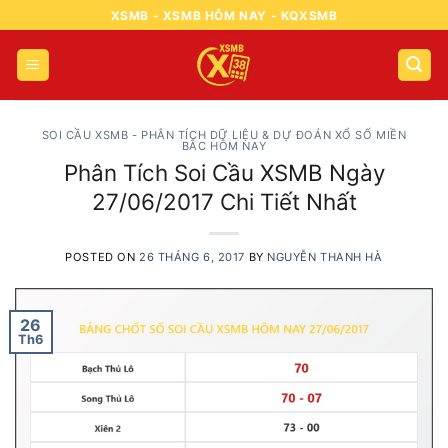
Skip
XSMB - XSMB HÔM NAY - KQXSMB
to
content
SOI CẦU XSMB - PHÂN TÍCH DỮ LIỆU & DỰ ĐOÁN XỔ SỐ MIỀN
BẮC HÔM NAY
Phân Tích Soi Cầu XSMB Ngày
27/06/2017 Chi Tiết Nhất
POSTED ON
26 THÁNG 6, 2017
BY
NGUYỄN THANH HÀ
26
Th6