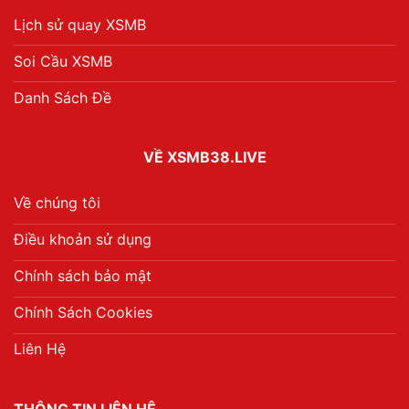
Lịch sử quay XSMB
Soi Cầu XSMB
Danh Sách Đề
VỀ XSMB38.LIVE
Về chúng tôi
Điều khoản sử dụng
Chính sách bảo mật
Chính Sách Cookies
Liên Hệ
THÔNG TIN LIÊN HỆ