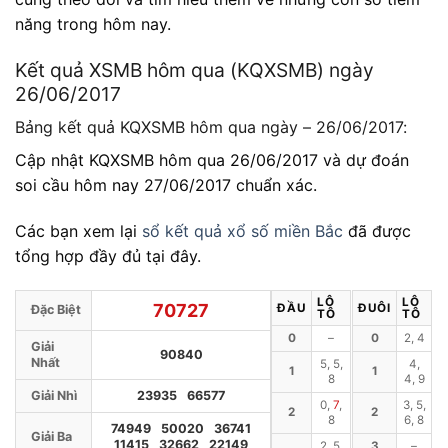
năng trong hôm nay.
Kết quả XSMB hôm qua (KQXSMB) ngày
26/06/2017
Bảng kết quả KQXSMB hôm qua ngày – 26/06/2017:
Cập nhật KQXSMB hôm qua 26/06/2017 và dự đoán
soi cầu hôm nay 27/06/2017 chuẩn xác.
Các bạn xem lại
sổ kết quả xổ số miền Bắc
đã được
tổng hợp đầy đủ tại đây.
LÔ
LÔ
707
27
ĐẦU
ĐUÔI
Đặc Biệt
TÔ
TÔ
0
–
0
2, 4
Giải
90840
Nhất
5, 5,
4,
1
1
8
4, 9
Giải Nhì
23935
66577
0,
7
,
3, 5,
2
2
8
6, 8
74949
50020
36741
Giải Ba
11415
32662
22149
2, 5,
3
–