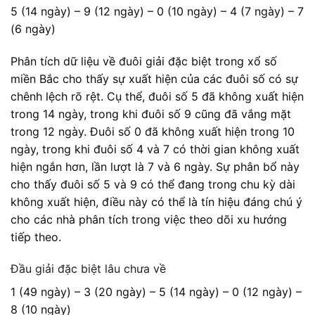
5 (14 ngày) – 9 (12 ngày) – 0 (10 ngày) – 4 (7 ngày) – 7
(6 ngày)
Phân tích dữ liệu về đuôi giải đặc biệt trong xổ số
miền Bắc cho thấy sự xuất hiện của các đuôi số có sự
chênh lệch rõ rệt. Cụ thể, đuôi số 5 đã không xuất hiện
trong 14 ngày, trong khi đuôi số 9 cũng đã vắng mặt
trong 12 ngày. Đuôi số 0 đã không xuất hiện trong 10
ngày, trong khi đuôi số 4 và 7 có thời gian không xuất
hiện ngắn hơn, lần lượt là 7 và 6 ngày. Sự phân bổ này
cho thấy đuôi số 5 và 9 có thể đang trong chu kỳ dài
không xuất hiện, điều này có thể là tín hiệu đáng chú ý
cho các nhà phân tích trong việc theo dõi xu hướng
tiếp theo.
Đầu giải đặc biệt lâu chưa về
1 (49 ngày) – 3 (20 ngày) – 5 (14 ngày) – 0 (12 ngày) –
8 (10 ngày)