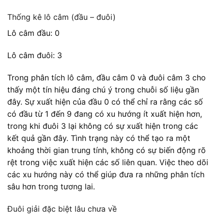
Thống kê lô câm (đầu – đuôi)
Lô câm đầu: 0
Lô câm đuôi: 3
Trong phân tích lô câm, đầu câm 0 và đuôi câm 3 cho
thấy một tín hiệu đáng chú ý trong chuỗi số liệu gần
đây. Sự xuất hiện của đầu 0 có thể chỉ ra rằng các số
có đầu từ 1 đến 9 đang có xu hướng ít xuất hiện hơn,
trong khi đuôi 3 lại không có sự xuất hiện trong các
kết quả gần đây. Tình trạng này có thể tạo ra một
khoảng thời gian trung tính, không có sự biến động rõ
rệt trong việc xuất hiện các số liên quan. Việc theo dõi
các xu hướng này có thể giúp đưa ra những phân tích
sâu hơn trong tương lai.
Đuôi giải đặc biệt lâu chưa về