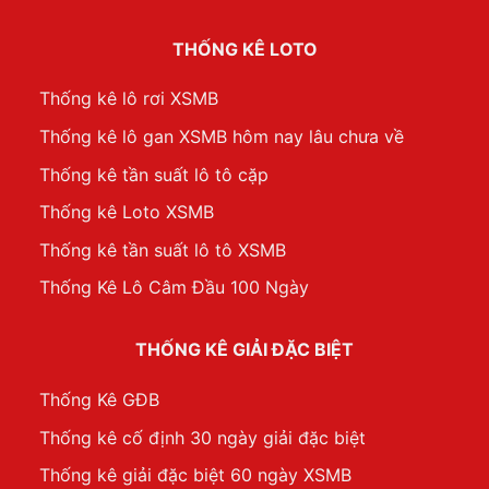
XSMB Thứ Hai
THỐNG KÊ LOTO
XSMB Thứ Ba
Thống kê lô rơi XSMB
XSMB Thứ Tư
Thống kê lô gan XSMB hôm nay lâu chưa về
XSMB Thứ Năm
Thống kê tần suất lô tô cặp
XSMB Thứ Sáu
Thống kê Loto XSMB
XSMB Thứ Bảy
Thống kê tần suất lô tô XSMB
XSMB Chủ Nhật
Thống Kê Lô Câm Đầu 100 Ngày
Thống Kê Lô Câm Đuôi MB 100 Ngày
THỐNG KÊ GIẢI ĐẶC BIỆT
Thống kê xiên 3
Thống Kê GĐB
Thống kê & soi cầu xiên 2
Thống kê cố định 30 ngày giải đặc biệt
Thống kê Lô Xiên 4
Thống kê giải đặc biệt 60 ngày XSMB
Thống kê đầu đuôi tổng lô tô