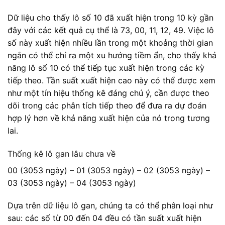
Dữ liệu cho thấy lô số 10 đã xuất hiện trong 10 kỳ gần
đây với các kết quả cụ thể là 73, 00, 11, 12, 49. Việc lô
số này xuất hiện nhiều lần trong một khoảng thời gian
ngắn có thể chỉ ra một xu hướng tiềm ẩn, cho thấy khả
năng lô số 10 có thể tiếp tục xuất hiện trong các kỳ
tiếp theo. Tần suất xuất hiện cao này có thể được xem
như một tín hiệu thống kê đáng chú ý, cần được theo
dõi trong các phân tích tiếp theo để đưa ra dự đoán
hợp lý hơn về khả năng xuất hiện của nó trong tương
lai.
Thống kê lô gan lâu chưa về
00 (3053 ngày) – 01 (3053 ngày) – 02 (3053 ngày) –
03 (3053 ngày) – 04 (3053 ngày)
Dựa trên dữ liệu lô gan, chúng ta có thể phân loại như
sau: các số từ 00 đến 04 đều có tần suất xuất hiện