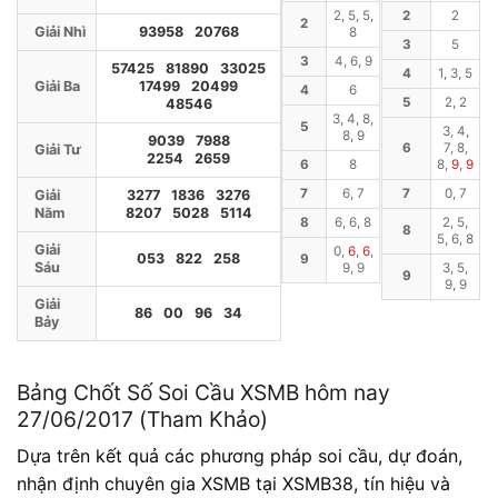
2, 5, 5,
2
2
2
Giải Nhì
93958
20768
8
3
5
3
4, 6, 9
57425
81890
33025
4
1, 3, 5
Giải Ba
17499
20499
4
6
5
2, 2
48546
3, 4, 8,
5
3, 4,
8, 9
9039
7988
6
7, 8,
Giải Tư
2254
2659
6
8
8,
9
,
9
7
6, 7
7
0, 7
Giải
3277
1836
3276
Năm
8207
5028
5114
8
6, 6, 8
2, 5,
8
5, 6, 8
Giải
0,
6
,
6
,
053
822
258
9
Sáu
9, 9
3, 5,
9
9, 9
Giải
86
00
96
34
Bảy
Bảng Chốt Số Soi Cầu XSMB hôm nay
27/06/2017 (Tham Khảo)
Dựa trên kết quả các phương pháp soi cầu, dự đoán,
nhận định chuyên gia XSMB tại XSMB38, tín hiệu và