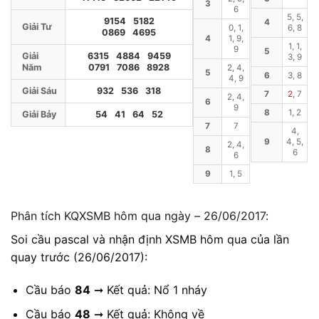
3
6
5, 5,
9154
5182
4
Giải Tư
0, 1,
6, 8
0869
4695
4
1, 9,
1, 1,
9
5
Giải
6315
4884
9459
3, 9
Năm
0791
7086
8928
2, 4,
5
6
3, 8
4, 9
Giải Sáu
932
536
318
7
2
, 7
2, 4,
6
9
8
1, 2
Giải Bảy
54
41
64
52
7
7
4,
9
4, 5,
2, 4,
8
6
6
9
1, 5
Phân tích KQXSMB hôm qua ngày – 26/06/2017:
Soi cầu pascal và nhận định XSMB hôm qua của lần
quay trước (26/06/2017):
Cầu báo
84
➞ Kết quả:
Nổ 1 nháy
Cầu báo
48
➞ Kết quả:
Không về