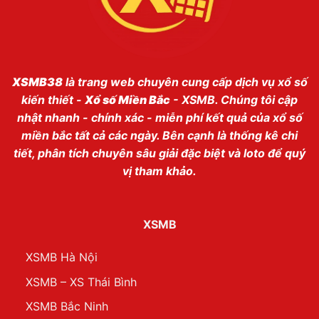
XSMB38
là trang web chuyên cung cấp dịch vụ xổ số
kiến thiết -
Xổ số Miền Bắc
- XSMB. Chúng tôi cập
nhật nhanh - chính xác - miễn phí kết quả của xổ số
miền bắc tất cả các ngày. Bên cạnh là thống kê chi
tiết, phân tích chuyên sâu giải đặc biệt và loto để quý
vị tham khảo.
XSMB
XSMB Hà Nội
XSMB – XS Thái Bình
XSMB Bắc Ninh