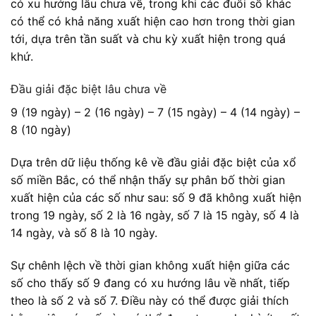
có xu hướng lâu chưa về, trong khi các đuôi số khác
có thể có khả năng xuất hiện cao hơn trong thời gian
tới, dựa trên tần suất và chu kỳ xuất hiện trong quá
khứ.
Đầu giải đặc biệt lâu chưa về
9 (19 ngày) – 2 (16 ngày) – 7 (15 ngày) – 4 (14 ngày) –
8 (10 ngày)
Dựa trên dữ liệu thống kê về đầu giải đặc biệt của xổ
số miền Bắc, có thể nhận thấy sự phân bố thời gian
xuất hiện của các số như sau: số 9 đã không xuất hiện
trong 19 ngày, số 2 là 16 ngày, số 7 là 15 ngày, số 4 là
14 ngày, và số 8 là 10 ngày.
Sự chênh lệch về thời gian không xuất hiện giữa các
số cho thấy số 9 đang có xu hướng lâu về nhất, tiếp
theo là số 2 và số 7. Điều này có thể được giải thích