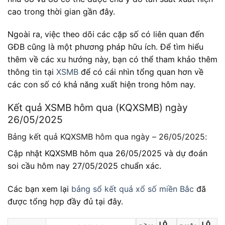
cao trong thời gian gần đây.
Ngoài ra, việc theo dõi các cặp số có liên quan đến
GĐB cũng là một phương pháp hữu ích. Để tìm hiểu
thêm về các xu hướng này, bạn có thể tham khảo thêm
thông tin tại
XSMB
để có cái nhìn tổng quan hơn về
các con số có khả năng xuất hiện trong hôm nay.
Kết quả XSMB hôm qua (KQXSMB) ngày
26/05/2025
Bảng kết quả KQXSMB hôm qua ngày – 26/05/2025:
Cập nhật KQXSMB hôm qua 26/05/2025 và dự đoán
soi cầu hôm nay 27/05/2025 chuẩn xác.
Các bạn xem lại
bảng sổ kết quả xổ số miền Bắc
đã
được tổng hợp đầy đủ tại đây.
LÔ
LÔ