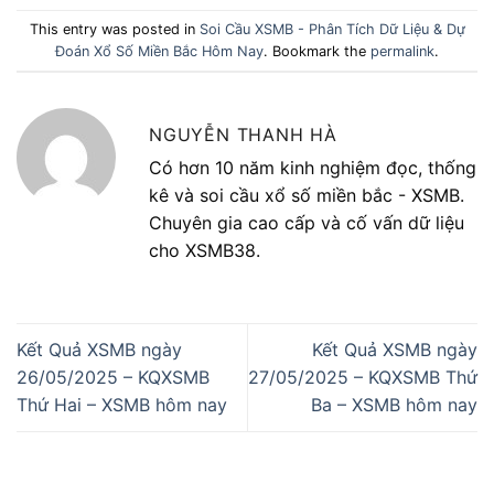
This entry was posted in
Soi Cầu XSMB - Phân Tích Dữ Liệu & Dự
Đoán Xổ Số Miền Bắc Hôm Nay
. Bookmark the
permalink
.
NGUYỄN THANH HÀ
Có hơn 10 năm kinh nghiệm đọc, thống
kê và soi cầu xổ số miền bắc - XSMB.
Chuyên gia cao cấp và cố vấn dữ liệu
cho XSMB38.
Kết Quả XSMB ngày
Kết Quả XSMB ngày
26/05/2025 – KQXSMB
27/05/2025 – KQXSMB Thứ
Thứ Hai – XSMB hôm nay
Ba – XSMB hôm nay