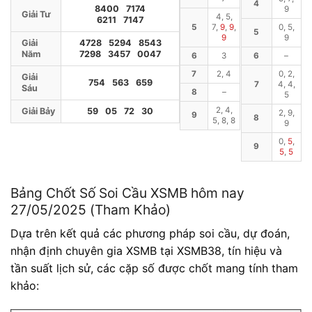
4
8400
7174
9
Giải Tư
4, 5,
6211
7147
5
7,
9
,
9
,
0, 5,
5
9
9
Giải
4728
5294
8543
Năm
7298
3457
0047
6
3
6
–
7
2, 4
0, 2,
Giải
754
563
659
7
4, 4,
Sáu
8
–
5
2, 4,
Giải Bảy
59
05
72
30
2, 9,
9
8
5, 8, 8
9
0,
5
,
9
5
,
5
Bảng Chốt Số Soi Cầu XSMB hôm nay
27/05/2025 (Tham Khảo)
Dựa trên kết quả các phương pháp soi cầu, dự đoán,
nhận định chuyên gia XSMB tại XSMB38, tín hiệu và
tần suất lịch sử, các cặp số được chốt mang tính tham
khảo: