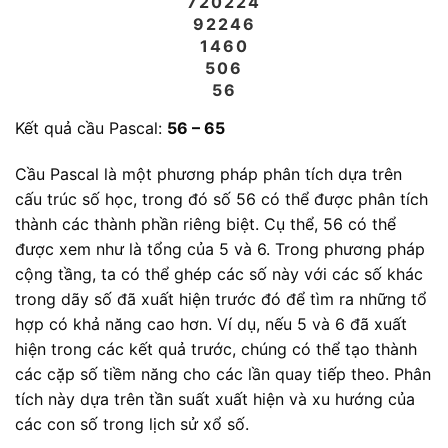
720224
92246
1460
506
56
Kết quả cầu Pascal:
56 – 65
Cầu Pascal là một phương pháp phân tích dựa trên
cấu trúc số học, trong đó số 56 có thể được phân tích
thành các thành phần riêng biệt. Cụ thể, 56 có thể
được xem như là tổng của 5 và 6. Trong phương pháp
cộng tầng, ta có thể ghép các số này với các số khác
trong dãy số đã xuất hiện trước đó để tìm ra những tổ
hợp có khả năng cao hơn. Ví dụ, nếu 5 và 6 đã xuất
hiện trong các kết quả trước, chúng có thể tạo thành
các cặp số tiềm năng cho các lần quay tiếp theo. Phân
tích này dựa trên tần suất xuất hiện và xu hướng của
các con số trong lịch sử xổ số.