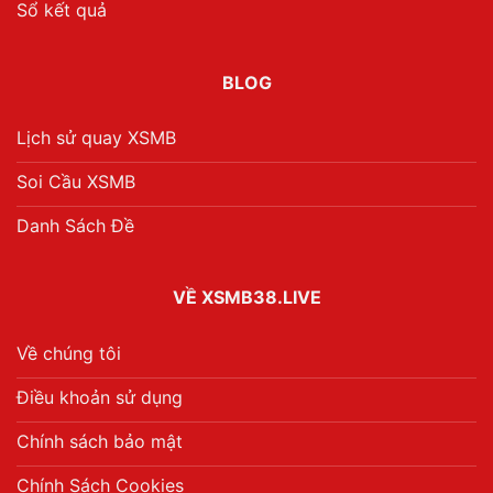
Sổ kết quả
BLOG
Lịch sử quay XSMB
Soi Cầu XSMB
Danh Sách Đề
VỀ XSMB38.LIVE
Về chúng tôi
Điều khoản sử dụng
Chính sách bảo mật
Chính Sách Cookies