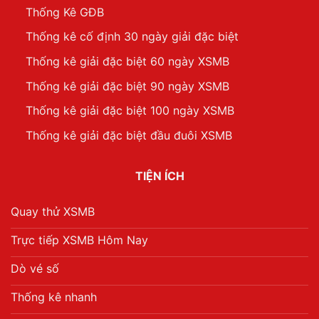
Thống Kê GĐB
Thống kê & soi cầu xiên 2
Thống kê cố định 30 ngày giải đặc biệt
Thống kê Lô Xiên 4
Thống kê giải đặc biệt 60 ngày XSMB
Thống kê đầu đuôi tổng lô tô
Thống kê giải đặc biệt 90 ngày XSMB
Thống kê giải đặc biệt 100 ngày XSMB
Thống kê giải đặc biệt đầu đuôi XSMB
Thống kê tổng giải đặc biệt XSMB
TIỆN ÍCH
Thống kê giải đặc biệt theo năm XSMB
Thống kê giải đặc biệt theo tháng XSMB
Quay thử XSMB
Thống kê giải đặc biệt theo tuần XSMB
Trực tiếp XSMB Hôm Nay
Dò vé số
Thống kê nhanh