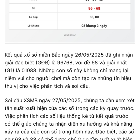
Kết quả xổ số miền Bắc ngày 26/05/2025 đã ghi nhận
giải đặc biệt (GĐB) là 96768, với đề 68 và giải nhất
(G1) là 01088. Những con số này không chỉ mang lại
niềm vui cho người chơi mà còn tạo ra những tín hiệu
thú vị cho việc phân tích và soi cầu.
Soi cầu XSMB ngày 27/05/2025, chúng ta cần xem xét
tần suất xuất hiện của các số trong các kỳ quay trước.
Việc phân tích các số liệu thống kê từ kết quả trước
có thể giúp chúng ta nhận diện xu hướng và khả năng
xảy ra của các con số trong hôm nay. Đặc biệt, các số
như 68 và 88 có thể được chú ý do tần suất xuất hiện