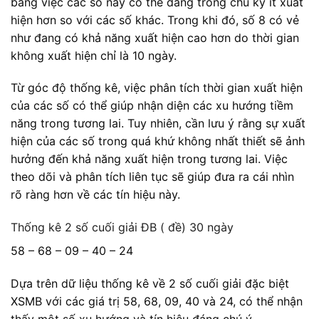
bằng việc các số này có thể đang trong chu kỳ ít xuất
hiện hơn so với các số khác. Trong khi đó, số 8 có vẻ
như đang có khả năng xuất hiện cao hơn do thời gian
không xuất hiện chỉ là 10 ngày.
Từ góc độ thống kê, việc phân tích thời gian xuất hiện
của các số có thể giúp nhận diện các xu hướng tiềm
năng trong tương lai. Tuy nhiên, cần lưu ý rằng sự xuất
hiện của các số trong quá khứ không nhất thiết sẽ ảnh
hưởng đến khả năng xuất hiện trong tương lai. Việc
theo dõi và phân tích liên tục sẽ giúp đưa ra cái nhìn
rõ ràng hơn về các tín hiệu này.
Thống kê 2 số cuối giải ĐB ( đề) 30 ngày
58 – 68 – 09 – 40 – 24
Dựa trên dữ liệu thống kê về 2 số cuối giải đặc biệt
XSMB với các giá trị 58, 68, 09, 40 và 24, có thể nhận