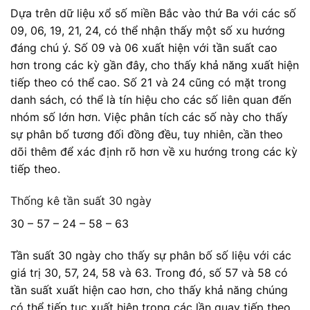
Dựa trên dữ liệu xổ số miền Bắc vào thứ Ba với các số
09, 06, 19, 21, 24, có thể nhận thấy một số xu hướng
đáng chú ý. Số 09 và 06 xuất hiện với tần suất cao
hơn trong các kỳ gần đây, cho thấy khả năng xuất hiện
tiếp theo có thể cao. Số 21 và 24 cũng có mặt trong
danh sách, có thể là tín hiệu cho các số liên quan đến
nhóm số lớn hơn. Việc phân tích các số này cho thấy
sự phân bố tương đối đồng đều, tuy nhiên, cần theo
dõi thêm để xác định rõ hơn về xu hướng trong các kỳ
tiếp theo.
Thống kê tần suất 30 ngày
30 – 57 – 24 – 58 – 63
Tần suất 30 ngày cho thấy sự phân bố số liệu với các
giá trị 30, 57, 24, 58 và 63. Trong đó, số 57 và 58 có
tần suất xuất hiện cao hơn, cho thấy khả năng chúng
có thể tiếp tục xuất hiện trong các lần quay tiếp theo.