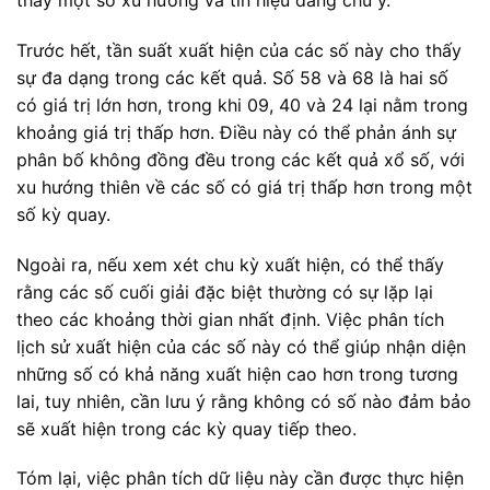
thấy một số xu hướng và tín hiệu đáng chú ý.
Trước hết, tần suất xuất hiện của các số này cho thấy
sự đa dạng trong các kết quả. Số 58 và 68 là hai số
có giá trị lớn hơn, trong khi 09, 40 và 24 lại nằm trong
khoảng giá trị thấp hơn. Điều này có thể phản ánh sự
phân bố không đồng đều trong các kết quả xổ số, với
xu hướng thiên về các số có giá trị thấp hơn trong một
số kỳ quay.
Ngoài ra, nếu xem xét chu kỳ xuất hiện, có thể thấy
rằng các số cuối giải đặc biệt thường có sự lặp lại
theo các khoảng thời gian nhất định. Việc phân tích
lịch sử xuất hiện của các số này có thể giúp nhận diện
những số có khả năng xuất hiện cao hơn trong tương
lai, tuy nhiên, cần lưu ý rằng không có số nào đảm bảo
sẽ xuất hiện trong các kỳ quay tiếp theo.
Tóm lại, việc phân tích dữ liệu này cần được thực hiện