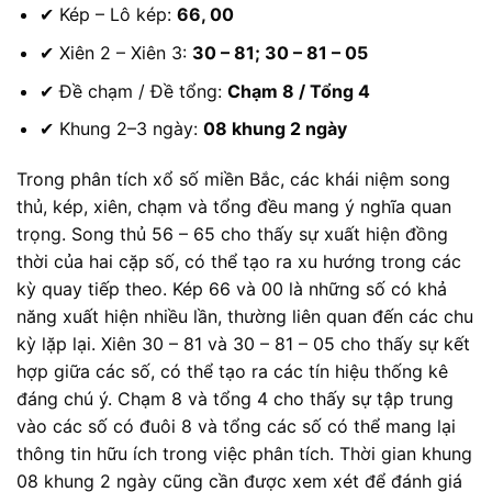
✔ Kép – Lô kép:
66, 00
✔ Xiên 2 – Xiên 3:
30 – 81; 30 – 81 – 05
✔ Đề chạm / Đề tổng:
Chạm 8 / Tổng 4
✔ Khung 2–3 ngày:
08 khung 2 ngày
Trong phân tích xổ số miền Bắc, các khái niệm song
thủ, kép, xiên, chạm và tổng đều mang ý nghĩa quan
trọng. Song thủ 56 – 65 cho thấy sự xuất hiện đồng
thời của hai cặp số, có thể tạo ra xu hướng trong các
kỳ quay tiếp theo. Kép 66 và 00 là những số có khả
năng xuất hiện nhiều lần, thường liên quan đến các chu
kỳ lặp lại. Xiên 30 – 81 và 30 – 81 – 05 cho thấy sự kết
hợp giữa các số, có thể tạo ra các tín hiệu thống kê
đáng chú ý. Chạm 8 và tổng 4 cho thấy sự tập trung
vào các số có đuôi 8 và tổng các số có thể mang lại
thông tin hữu ích trong việc phân tích. Thời gian khung
08 khung 2 ngày cũng cần được xem xét để đánh giá