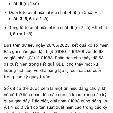
nhất:
5
(ra 1 số)
Đuôi loto xuất hiện nhiều nhất:
4, 8
(ra 5 số) – Ít
nhất:
3, 5, 6
(ra 1 số)
Tổng lô tô xuất hiện nhiều nhất:
5
(ra 7 số) – Ít nhất:
1, 8
(ra 1 số)
Dựa trên dữ liệu ngày 26/05/2025, kết quả xổ số miền
Bắc ghi nhận giải đặc biệt (GĐB) là 96768 với đề 68
và giải nhất (G1) là 01088. Phân tích cho thấy, đề 68
đã xuất hiện trong kết quả GĐB, cho thấy một xu
hướng tích cực về khả năng lặp lại của các số cuối
trong các kỳ quay trước.
Số 68 có thể được xem là một tín hiệu đáng chú ý, khi
nó có thể liên quan đến các con số khác trong các kỳ
quay gần đây. Đặc biệt, giải nhất 01088 cũng đáng lưu
ý, khi số 0 và 1 có tần suất xuất hiện cao trong các kỳ