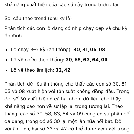
khả năng xuất hiện của các số này trong tương lai.
Soi cầu theo trend (chu kỳ lô)
Phân tích các con lô đang có nhịp chạy đẹp và chu kỳ
ổn định:
Lô chạy 3–5 kỳ (ăn thông):
30, 81, 05, 08
Lô về nhiều theo tháng:
30, 58, 63, 64, 09
Lô về theo âm lịch:
32, 42
Phân tích dữ liệu ăn thông cho thấy các con số 30, 81,
05 và 08 xuất hiện với tần suất không đồng đều. Trong
đó, số 30 xuất hiện ở cả hai nhóm dữ liệu, cho thấy
khả năng cao hơn về sự lặp lại trong tương lai. Theo
tháng, các số 30, 58, 63, 64 và 09 cũng có sự phân bố
đa dạng, trong đó số 30 lại một lần nữa nổi bật. Đối
với âm lịch, hai số 32 và 42 có thể được xem xét trong