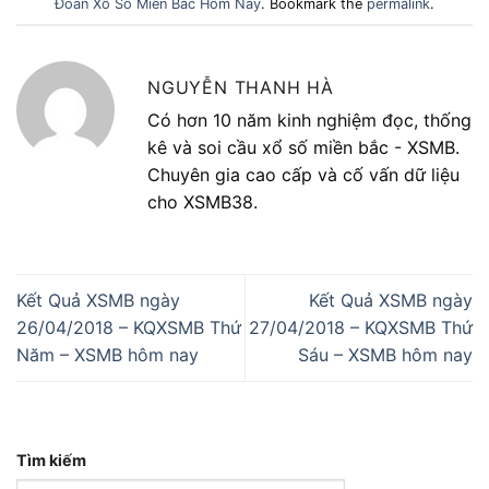
Đoán Xổ Số Miền Bắc Hôm Nay
. Bookmark the
permalink
.
NGUYỄN THANH HÀ
Có hơn 10 năm kinh nghiệm đọc, thống
kê và soi cầu xổ số miền bắc - XSMB.
Chuyên gia cao cấp và cố vấn dữ liệu
cho XSMB38.
Kết Quả XSMB ngày
Kết Quả XSMB ngày
26/04/2018 – KQXSMB Thứ
27/04/2018 – KQXSMB Thứ
Năm – XSMB hôm nay
Sáu – XSMB hôm nay
Tìm kiếm