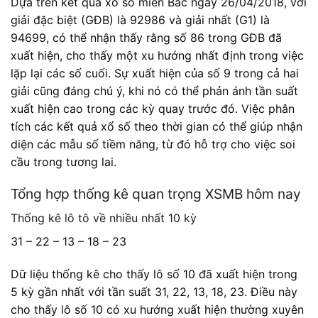
Dựa trên kết quả xổ số miền Bắc ngày 26/04/2018, với
giải đặc biệt (GĐB) là 92986 và giải nhất (G1) là
94699, có thể nhận thấy rằng số 86 trong GĐB đã
xuất hiện, cho thấy một xu hướng nhất định trong việc
lặp lại các số cuối. Sự xuất hiện của số 9 trong cả hai
giải cũng đáng chú ý, khi nó có thể phản ánh tần suất
xuất hiện cao trong các kỳ quay trước đó. Việc phân
tích các kết quả xổ số theo thời gian có thể giúp nhận
diện các mẫu số tiềm năng, từ đó hỗ trợ cho việc soi
cầu trong tương lai.
Tổng hợp thống kê quan trọng XSMB hôm nay
Thống kê lô tô về nhiều nhất 10 kỳ
31 – 22 – 13 – 18 – 23
Dữ liệu thống kê cho thấy lô số 10 đã xuất hiện trong
5 kỳ gần nhất với tần suất 31, 22, 13, 18, 23. Điều này
cho thấy lô số 10 có xu hướng xuất hiện thường xuyên