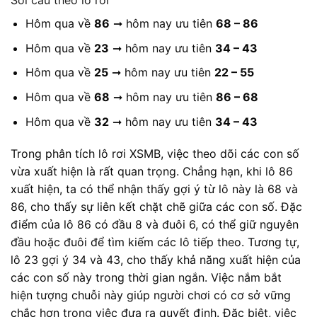
Soi cầu theo lô rơi
Hôm qua về
86
➞ hôm nay ưu tiên
68 – 86
Hôm qua về
23
➞ hôm nay ưu tiên
34 – 43
Hôm qua về
25
➞ hôm nay ưu tiên
22 – 55
Hôm qua về
68
➞ hôm nay ưu tiên
86 – 68
Hôm qua về
32
➞ hôm nay ưu tiên
34 – 43
Trong phân tích lô rơi XSMB, việc theo dõi các con số
vừa xuất hiện là rất quan trọng. Chẳng hạn, khi lô 86
xuất hiện, ta có thể nhận thấy gợi ý từ lô này là 68 và
86, cho thấy sự liên kết chặt chẽ giữa các con số. Đặc
điểm của lô 86 có đầu 8 và đuôi 6, có thể giữ nguyên
đầu hoặc đuôi để tìm kiếm các lô tiếp theo. Tương tự,
lô 23 gợi ý 34 và 43, cho thấy khả năng xuất hiện của
các con số này trong thời gian ngắn. Việc nắm bắt
hiện tượng chuỗi này giúp người chơi có cơ sở vững
chắc hơn trong việc đưa ra quyết định. Đặc biệt, việc