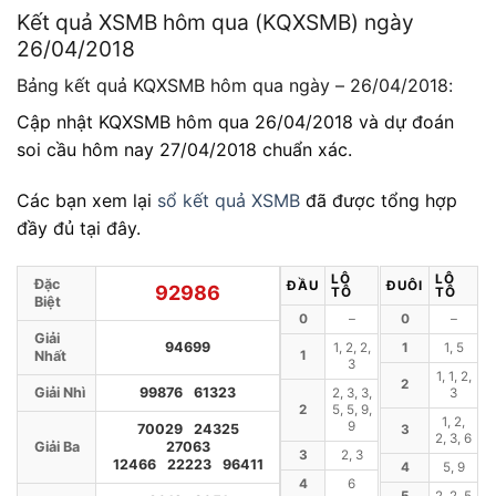
Kết quả XSMB hôm qua (KQXSMB) ngày
26/04/2018
Bảng kết quả KQXSMB hôm qua ngày – 26/04/2018:
Cập nhật KQXSMB hôm qua 26/04/2018 và dự đoán
soi cầu hôm nay 27/04/2018 chuẩn xác.
Các bạn xem lại
sổ kết quả XSMB
đã được tổng hợp
đầy đủ tại đây.
LÔ
LÔ
Đặc
ĐẦU
ĐUÔI
929
86
TÔ
TÔ
Biệt
0
–
0
–
Giải
94699
1, 2, 2,
1
1, 5
Nhất
1
3
1, 1, 2,
2
Giải Nhì
99876
61323
2, 3, 3,
3
2
5, 5, 9,
1, 2,
9
70029
24325
3
2, 3, 6
Giải Ba
27063
3
2, 3
12466
22223
96411
4
5, 9
4
6
5
2, 2, 5