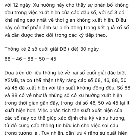
với 12 ngày. Xu hướng này cho thấy sự phân bổ không
đều trong việc xuất hiện của các đầu số, với số 3 có
khả năng cao nhất về thời gian không xuất hiện. Điều
này có thể phản ánh sự biến động trong kết quả xổ số
và cần được theo dõi trong các kỳ tiếp theo.
Thống kê 2 số cuối giải ĐB ( đề) 30 ngày
68 – 46 – 88 – 50 – 45
Dựa trên dữ liệu thống kê về hai số cuối giải đặc biệt
XSMB, ta có thể nhận thấy rằng các số 68, 46, 88, 50
và 45 đã xuất hiện với tần suất không đồng đều. Số 68
và 88 có vẻ như là những số có xu hướng xuất hiện
trong thời gian gần đây, trong khi số 46, 50 và 45 lại ít
xuất hiện hơn. Việc phân tích tần suất xuất hiện của
các số này có thể giúp xác định chu kỳ và xu hướng,
từ đó cung cấp thông tin hữu ích cho việc soi cầu
trong tương lai. Tuy nhiên, cần lưu ý rằng sự xuất hiện