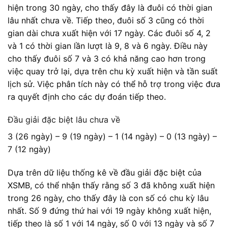
hiện trong 30 ngày, cho thấy đây là đuôi có thời gian
lâu nhất chưa về. Tiếp theo, đuôi số 3 cũng có thời
gian dài chưa xuất hiện với 17 ngày. Các đuôi số 4, 2
và 1 có thời gian lần lượt là 9, 8 và 6 ngày. Điều này
cho thấy đuôi số 7 và 3 có khả năng cao hơn trong
việc quay trở lại, dựa trên chu kỳ xuất hiện và tần suất
lịch sử. Việc phân tích này có thể hỗ trợ trong việc đưa
ra quyết định cho các dự đoán tiếp theo.
Đầu giải đặc biệt lâu chưa về
3 (26 ngày) – 9 (19 ngày) – 1 (14 ngày) – 0 (13 ngày) –
7 (12 ngày)
Dựa trên dữ liệu thống kê về đầu giải đặc biệt của
XSMB, có thể nhận thấy rằng số 3 đã không xuất hiện
trong 26 ngày, cho thấy đây là con số có chu kỳ lâu
nhất. Số 9 đứng thứ hai với 19 ngày không xuất hiện,
tiếp theo là số 1 với 14 ngày, số 0 với 13 ngày và số 7