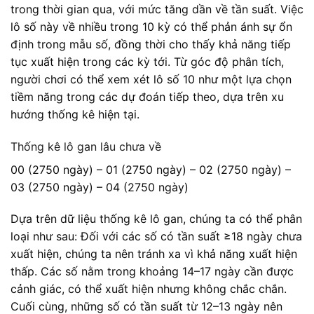
trong thời gian qua, với mức tăng dần về tần suất. Việc
lô số này về nhiều trong 10 kỳ có thể phản ánh sự ổn
định trong mẫu số, đồng thời cho thấy khả năng tiếp
tục xuất hiện trong các kỳ tới. Từ góc độ phân tích,
người chơi có thể xem xét lô số 10 như một lựa chọn
tiềm năng trong các dự đoán tiếp theo, dựa trên xu
hướng thống kê hiện tại.
Thống kê lô gan lâu chưa về
00 (2750 ngày) – 01 (2750 ngày) – 02 (2750 ngày) –
03 (2750 ngày) – 04 (2750 ngày)
Dựa trên dữ liệu thống kê lô gan, chúng ta có thể phân
loại như sau: Đối với các số có tần suất ≥18 ngày chưa
xuất hiện, chúng ta nên tránh xa vì khả năng xuất hiện
thấp. Các số nằm trong khoảng 14–17 ngày cần được
cảnh giác, có thể xuất hiện nhưng không chắc chắn.
Cuối cùng, những số có tần suất từ 12–13 ngày nên