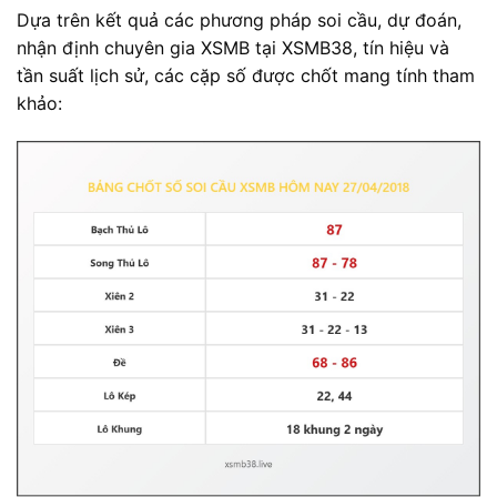
Dựa trên kết quả các phương pháp soi cầu, dự đoán,
nhận định chuyên gia XSMB tại XSMB38, tín hiệu và
tần suất lịch sử, các cặp số được chốt mang tính tham
khảo: