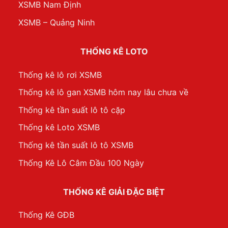
XSMB Nam Định
XSMB – Quảng Ninh
XSMB Thứ Hai
THỐNG KÊ LOTO
XSMB Thứ Ba
Thống kê lô rơi XSMB
XSMB Thứ Tư
Thống kê lô gan XSMB hôm nay lâu chưa về
XSMB Thứ Năm
Thống kê tần suất lô tô cặp
XSMB Thứ Sáu
Thống kê Loto XSMB
XSMB Thứ Bảy
Thống kê tần suất lô tô XSMB
XSMB Chủ Nhật
Thống Kê Lô Câm Đầu 100 Ngày
Thống Kê Lô Câm Đuôi MB 100 Ngày
THỐNG KÊ GIẢI ĐẶC BIỆT
Thống kê xiên 3
Thống Kê GĐB
Thống kê & soi cầu xiên 2