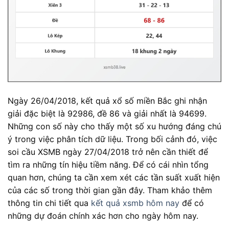
Ngày 26/04/2018, kết quả xổ số miền Bắc ghi nhận
giải đặc biệt là 92986, đề 86 và giải nhất là 94699.
Những con số này cho thấy một số xu hướng đáng chú
ý trong việc phân tích dữ liệu. Trong bối cảnh đó, việc
soi cầu XSMB ngày 27/04/2018 trở nên cần thiết để
tìm ra những tín hiệu tiềm năng. Để có cái nhìn tổng
quan hơn, chúng ta cần xem xét các tần suất xuất hiện
của các số trong thời gian gần đây. Tham khảo thêm
thông tin chi tiết qua
kết quả xsmb hôm nay
để có
những dự đoán chính xác hơn cho ngày hôm nay.