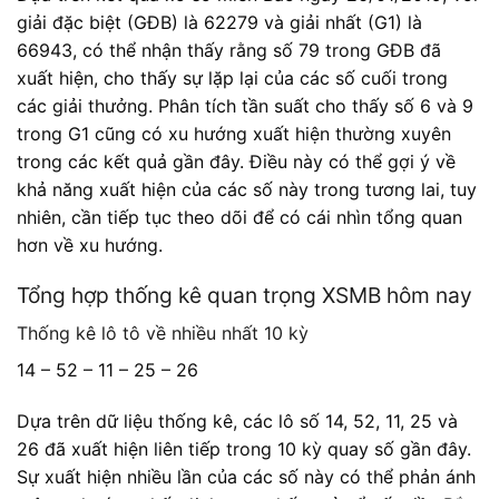
giải đặc biệt (GĐB) là 62279 và giải nhất (G1) là
66943, có thể nhận thấy rằng số 79 trong GĐB đã
xuất hiện, cho thấy sự lặp lại của các số cuối trong
các giải thưởng. Phân tích tần suất cho thấy số 6 và 9
trong G1 cũng có xu hướng xuất hiện thường xuyên
trong các kết quả gần đây. Điều này có thể gợi ý về
khả năng xuất hiện của các số này trong tương lai, tuy
nhiên, cần tiếp tục theo dõi để có cái nhìn tổng quan
hơn về xu hướng.
Tổng hợp thống kê quan trọng XSMB hôm nay
Thống kê lô tô về nhiều nhất 10 kỳ
14 – 52 – 11 – 25 – 26
Dựa trên dữ liệu thống kê, các lô số 14, 52, 11, 25 và
26 đã xuất hiện liên tiếp trong 10 kỳ quay số gần đây.
Sự xuất hiện nhiều lần của các số này có thể phản ánh