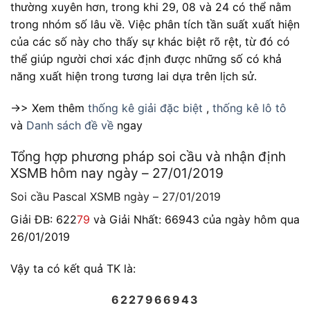
thường xuyên hơn, trong khi 29, 08 và 24 có thể nằm
trong nhóm số lâu về. Việc phân tích tần suất xuất hiện
của các số này cho thấy sự khác biệt rõ rệt, từ đó có
thể giúp người chơi xác định được những số có khả
năng xuất hiện trong tương lai dựa trên lịch sử.
->> Xem thêm
thống kê giải đặc biệt
,
thống kê lô tô
và
Danh sách đề về
ngay
Tổng hợp phương pháp soi cầu và nhận định
XSMB hôm nay ngày – 27/01/2019
Soi cầu Pascal XSMB ngày – 27/01/2019
Giải ĐB: 622
79
và Giải Nhất: 66943 của ngày hôm qua
26/01/2019
Vậy ta có kết quả TK là:
6227966943