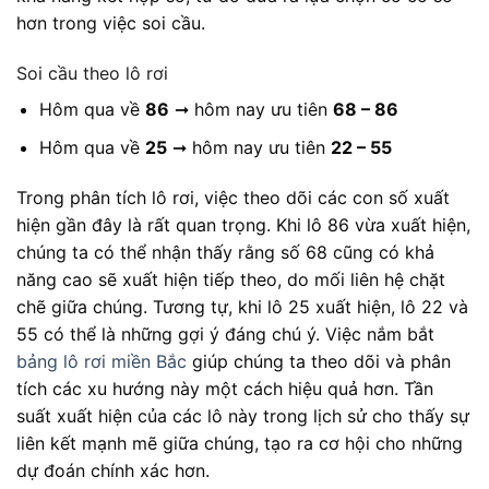
hơn trong việc soi cầu.
Soi cầu theo lô rơi
Hôm qua về
86
➞ hôm nay ưu tiên
68 – 86
Hôm qua về
25
➞ hôm nay ưu tiên
22 – 55
Trong phân tích lô rơi, việc theo dõi các con số xuất
hiện gần đây là rất quan trọng. Khi lô 86 vừa xuất hiện,
chúng ta có thể nhận thấy rằng số 68 cũng có khả
năng cao sẽ xuất hiện tiếp theo, do mối liên hệ chặt
chẽ giữa chúng. Tương tự, khi lô 25 xuất hiện, lô 22 và
55 có thể là những gợi ý đáng chú ý. Việc nắm bắt
bảng lô rơi miền Bắc
giúp chúng ta theo dõi và phân
tích các xu hướng này một cách hiệu quả hơn. Tần
suất xuất hiện của các lô này trong lịch sử cho thấy sự
liên kết mạnh mẽ giữa chúng, tạo ra cơ hội cho những
dự đoán chính xác hơn.