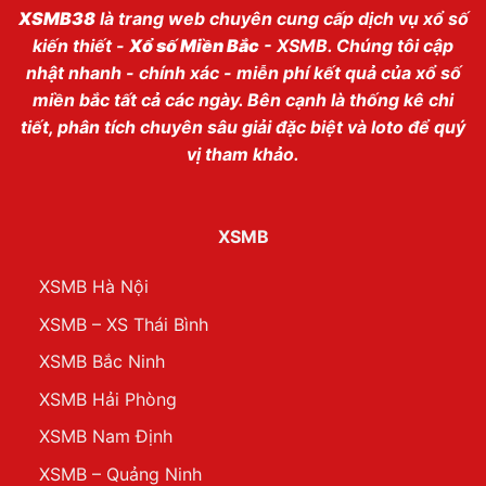
XSMB38
là trang web chuyên cung cấp dịch vụ xổ số
kiến thiết -
Xổ số Miền Bắc
- XSMB. Chúng tôi cập
nhật nhanh - chính xác - miễn phí kết quả của xổ số
miền bắc tất cả các ngày. Bên cạnh là thống kê chi
tiết, phân tích chuyên sâu giải đặc biệt và loto để quý
vị tham khảo.
XSMB
XSMB Hà Nội
XSMB – XS Thái Bình
XSMB Bắc Ninh
XSMB Hải Phòng
XSMB Nam Định
XSMB – Quảng Ninh