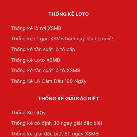
XSMB Thứ Hai
THỐNG KÊ LOTO
XSMB Thứ Ba
Thống kê lô rơi XSMB
XSMB Thứ Tư
Thống kê lô gan XSMB hôm nay lâu chưa về
XSMB Thứ Năm
Thống kê tần suất lô tô cặp
XSMB Thứ Sáu
Thống kê Loto XSMB
XSMB Thứ Bảy
Thống kê tần suất lô tô XSMB
XSMB Chủ Nhật
Thống Kê Lô Câm Đầu 100 Ngày
Thống Kê Lô Câm Đuôi MB 100 Ngày
THỐNG KÊ GIẢI ĐẶC BIỆT
Thống kê xiên 3
Thống Kê GĐB
Thống kê & soi cầu xiên 2
Thống kê cố định 30 ngày giải đặc biệt
Thống kê Lô Xiên 4
Thống kê giải đặc biệt 60 ngày XSMB
Thống kê đầu đuôi tổng lô tô