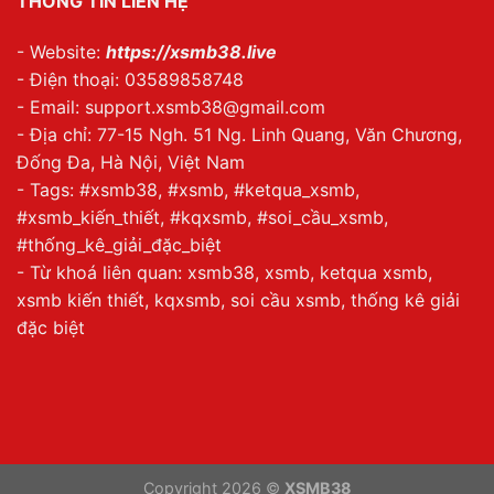
THÔNG TIN LIÊN HỆ
- Website:
https://xsmb38.live
- Điện thoại: 03589858748
- Email: support.xsmb38@gmail.com
- Địa chỉ: 77-15 Ngh. 51 Ng. Linh Quang, Văn Chương,
Đống Đa, Hà Nội, Việt Nam
- Tags: #xsmb38, #xsmb, #ketqua_xsmb,
#xsmb_kiến_thiết, #kqxsmb, #soi_cầu_xsmb,
#thống_kê_giải_đặc_biệt
- Từ khoá liên quan: xsmb38, xsmb, ketqua xsmb,
xsmb kiến thiết, kqxsmb, soi cầu xsmb, thống kê giải
đặc biệt
Copyright 2026 ©
XSMB38