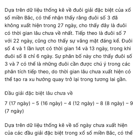
Dựa trên dữ liệu thống kê về đuôi giải đặc biệt của xổ
số miền Bắc, có thể nhận thấy rằng đuôi số 3 đã
không xuất hiện trong 27 ngày, cho thấy đây là đuôi
có thời gian lâu chưa về nhất. Tiếp theo là đuôi số 7
với 22 ngày, cũng cho thấy sự vắng mặt đáng kể. Đuôi
số 4 và 1 lần lượt có thời gian 14 và 13 ngày, trong khi
đuôi số 8 chỉ 6 ngày. Sự phân bố này cho thấy đuôi số
3 và 7 có thể là những đuôi cần được chú ý trong các
phân tích tiếp theo, do thời gian lâu chưa xuất hiện có
thể tạo ra xu hướng quay trở lại trong tương lai gần.
Đầu giải đặc biệt lâu chưa về
7 (17 ngày) – 5 (16 ngày) – 4 (12 ngày) – 8 (8 ngày) – 9
(7 ngày)
Dựa trên dữ liệu thống kê về số ngày chưa xuất hiện
của các đầu giải đặc biệt trong xổ số miền Bắc, có thể