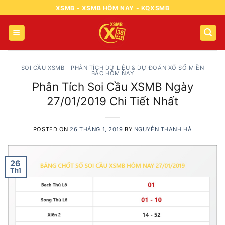
Skip
XSMB - XSMB HÔM NAY - KQXSMB
to
content
SOI CẦU XSMB - PHÂN TÍCH DỮ LIỆU & DỰ ĐOÁN XỔ SỐ MIỀN
BẮC HÔM NAY
Phân Tích Soi Cầu XSMB Ngày
27/01/2019 Chi Tiết Nhất
POSTED ON
26 THÁNG 1, 2019
BY
NGUYỄN THANH HÀ
26
Th1