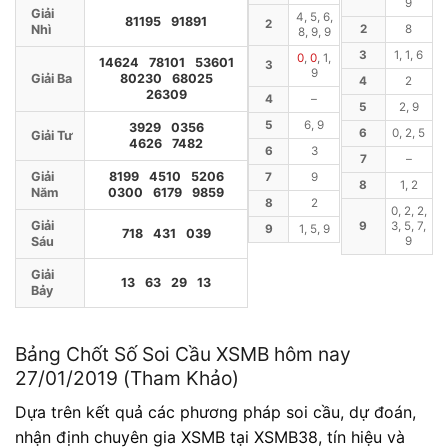
9
Giải
4, 5, 6,
81195
91891
2
Nhì
2
8
8, 9, 9
3
1, 1, 6
0
,
0
, 1,
14624
78101
53601
3
9
Giải Ba
80230
68025
4
2
26309
4
–
5
2, 9
5
6, 9
3929
0356
6
0, 2, 5
Giải Tư
4626
7482
6
3
7
–
Giải
8199
4510
5206
7
9
8
1, 2
Năm
0300
6179
9859
8
2
0, 2, 2,
Giải
9
3, 5, 7,
9
1, 5, 9
718
431
039
Sáu
9
Giải
13
63
29
13
Bảy
Bảng Chốt Số Soi Cầu XSMB hôm nay
27/01/2019 (Tham Khảo)
Dựa trên kết quả các phương pháp soi cầu, dự đoán,
nhận định chuyên gia XSMB tại XSMB38, tín hiệu và