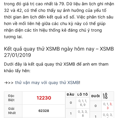
trong đó giá trị cao nhất là 79. Dữ liệu âm lịch ghi nhận
32 và 42, có thể cho thấy sự ảnh hưởng của yếu tố
thời gian âm lịch đến kết quả xổ số. Việc phân tích sâu
hơn về mối liên hệ giữa các chu kỳ này có thể giúp
nhận diện các tín hiệu thống kê đáng chú ý trong
tương lai.
Kết quả quay thử XSMB ngày hôm nay – XSMB
27/01/2019
Dưới đây là kết quả quay thử XSMB để anh em tham
khảo lấy hên:
->>>
thử vận may với quay thử XSMB
!
ĐẦU
LÔ TÔ
LÔ
Đặc
ĐUÔI
122
30
TÔ
Biệt
0, 1, 1,
0
0, 1,
3
,
6, 9
0
3
Giải
62328
0, 3, 3,
Nhất
1
0, 0, 3,
8
1