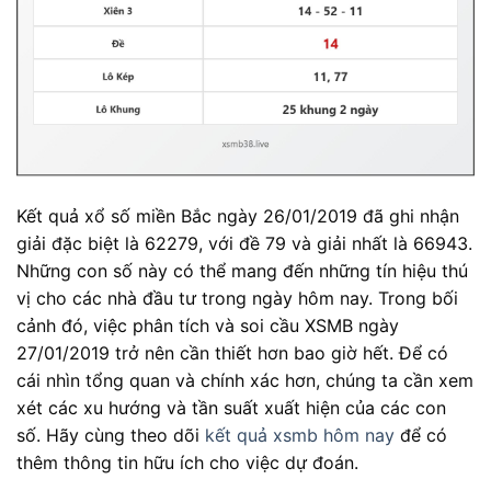
Kết quả xổ số miền Bắc ngày 26/01/2019 đã ghi nhận
giải đặc biệt là 62279, với đề 79 và giải nhất là 66943.
Những con số này có thể mang đến những tín hiệu thú
vị cho các nhà đầu tư trong ngày hôm nay. Trong bối
cảnh đó, việc phân tích và soi cầu XSMB ngày
27/01/2019 trở nên cần thiết hơn bao giờ hết. Để có
cái nhìn tổng quan và chính xác hơn, chúng ta cần xem
xét các xu hướng và tần suất xuất hiện của các con
số. Hãy cùng theo dõi
kết quả xsmb hôm nay
để có
thêm thông tin hữu ích cho việc dự đoán.