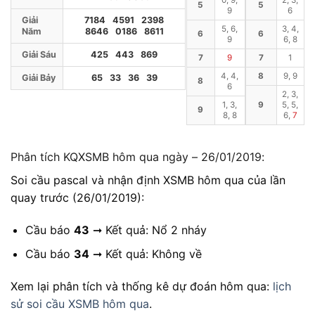
5
5
9
6
Giải
7184
4591
2398
5, 6,
3, 4,
Năm
8646
0186
8611
6
6
9
6, 8
Giải Sáu
425
443
869
7
9
7
1
4, 4,
8
9, 9
Giải Bảy
65
33
36
39
8
6
2, 3,
1, 3,
9
5, 5,
9
8, 8
6,
7
Phân tích KQXSMB hôm qua ngày – 26/01/2019:
Soi cầu pascal và nhận định XSMB hôm qua của lần
quay trước (26/01/2019):
Cầu báo
43
➞ Kết quả:
Nổ 2 nháy
Cầu báo
34
➞ Kết quả:
Không về
Xem lại phân tích và thống kê dự đoán hôm qua:
lịch
sử soi cầu XSMB hôm qua
.