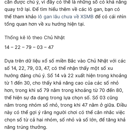
cần được chú ý, vì đây có thể là những số có khả năng
quay trở lại. Để tìm hiểu thêm về các lô gan, bạn có
thể tham khảo
lô gan lâu chưa về XSMB
để có cái nhìn
tổng quan hơn về xu hướng hiện tại.
Thống kê lô theo Chủ Nhật
14 – 22 – 79 – 03 – 47
Dựa trên dữ liệu xổ số miền Bắc vào Chủ Nhật với các
số 14, 22, 79, 03, 47, có thể nhận thấy một số xu
hướng đáng chú ý. Số 14 và 22 xuất hiện trong khoảng
từ 1 đến 30, cho thấy khả năng cao của các số nhỏ
hơn, trong khi số 79 nằm trong khoảng từ 70 đến 80,
thể hiện sự đa dạng trong lựa chọn số. Số 03 cũng
nằm trong nhóm số nhỏ, trong khi 47 nằm ở giữa. Điều
này có thể gợi ý rằng người chơi có thể cân nhắc việc
chọn số từ cả hai nhóm, số nhỏ và số lớn, để tăng khả
năng trúng thưởng.