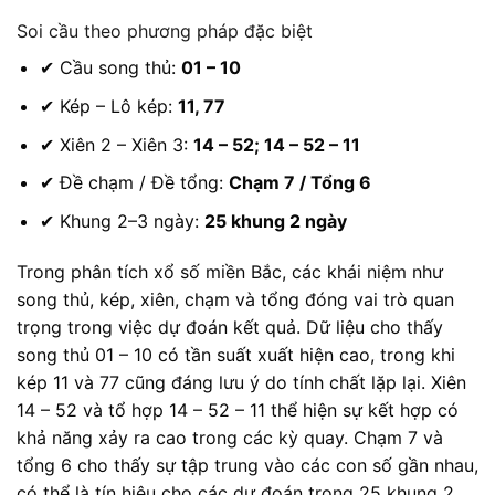
Soi cầu theo phương pháp đặc biệt
✔ Cầu song thủ:
01 – 10
✔ Kép – Lô kép:
11, 77
✔ Xiên 2 – Xiên 3:
14 – 52; 14 – 52 – 11
✔ Đề chạm / Đề tổng:
Chạm 7 / Tổng 6
✔ Khung 2–3 ngày:
25 khung 2 ngày
Trong phân tích xổ số miền Bắc, các khái niệm như
song thủ, kép, xiên, chạm và tổng đóng vai trò quan
trọng trong việc dự đoán kết quả. Dữ liệu cho thấy
song thủ 01 – 10 có tần suất xuất hiện cao, trong khi
kép 11 và 77 cũng đáng lưu ý do tính chất lặp lại. Xiên
14 – 52 và tổ hợp 14 – 52 – 11 thể hiện sự kết hợp có
khả năng xảy ra cao trong các kỳ quay. Chạm 7 và
tổng 6 cho thấy sự tập trung vào các con số gần nhau,
có thể là tín hiệu cho các dự đoán trong 25 khung 2