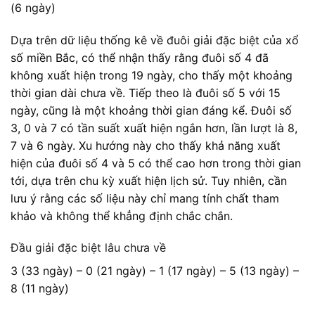
(6 ngày)
Dựa trên dữ liệu thống kê về đuôi giải đặc biệt của xổ
số miền Bắc, có thể nhận thấy rằng đuôi số 4 đã
không xuất hiện trong 19 ngày, cho thấy một khoảng
thời gian dài chưa về. Tiếp theo là đuôi số 5 với 15
ngày, cũng là một khoảng thời gian đáng kể. Đuôi số
3, 0 và 7 có tần suất xuất hiện ngắn hơn, lần lượt là 8,
7 và 6 ngày. Xu hướng này cho thấy khả năng xuất
hiện của đuôi số 4 và 5 có thể cao hơn trong thời gian
tới, dựa trên chu kỳ xuất hiện lịch sử. Tuy nhiên, cần
lưu ý rằng các số liệu này chỉ mang tính chất tham
khảo và không thể khẳng định chắc chắn.
Đầu giải đặc biệt lâu chưa về
3 (33 ngày) – 0 (21 ngày) – 1 (17 ngày) – 5 (13 ngày) –
8 (11 ngày)