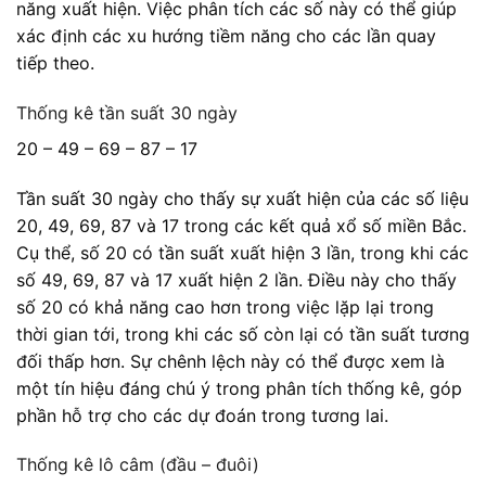
năng xuất hiện. Việc phân tích các số này có thể giúp
xác định các xu hướng tiềm năng cho các lần quay
tiếp theo.
Thống kê tần suất 30 ngày
20 – 49 – 69 – 87 – 17
Tần suất 30 ngày cho thấy sự xuất hiện của các số liệu
20, 49, 69, 87 và 17 trong các kết quả xổ số miền Bắc.
Cụ thể, số 20 có tần suất xuất hiện 3 lần, trong khi các
số 49, 69, 87 và 17 xuất hiện 2 lần. Điều này cho thấy
số 20 có khả năng cao hơn trong việc lặp lại trong
thời gian tới, trong khi các số còn lại có tần suất tương
đối thấp hơn. Sự chênh lệch này có thể được xem là
một tín hiệu đáng chú ý trong phân tích thống kê, góp
phần hỗ trợ cho các dự đoán trong tương lai.
Thống kê lô câm (đầu – đuôi)