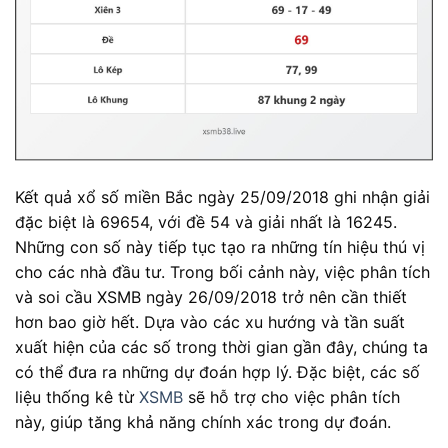
Kết quả xổ số miền Bắc ngày 25/09/2018 ghi nhận giải
đặc biệt là 69654, với đề 54 và giải nhất là 16245.
Những con số này tiếp tục tạo ra những tín hiệu thú vị
cho các nhà đầu tư. Trong bối cảnh này, việc phân tích
và soi cầu XSMB ngày 26/09/2018 trở nên cần thiết
hơn bao giờ hết. Dựa vào các xu hướng và tần suất
xuất hiện của các số trong thời gian gần đây, chúng ta
có thể đưa ra những dự đoán hợp lý. Đặc biệt, các số
liệu thống kê từ
XSMB
sẽ hỗ trợ cho việc phân tích
này, giúp tăng khả năng chính xác trong dự đoán.