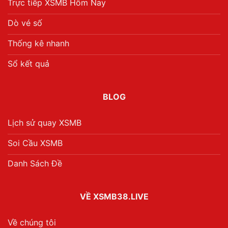
Trực tiếp XSMB Hôm Nay
Dò vé số
Thống kê nhanh
Sổ kết quả
BLOG
Lịch sử quay XSMB
Soi Cầu XSMB
Danh Sách Đề
VỀ XSMB38.LIVE
Về chúng tôi