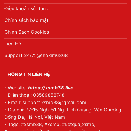
Điều khoản sử dụng
Chính sách bảo mật
Chính Sách Cookies
Liên Hệ
Support 24/7: @thokim6868
THÔNG TIN LIÊN HỆ
- Website:
https://xsmb38.live
- Điện thoại: 03589858748
- Email: support.xsmb38@gmail.com
- Địa chỉ: 77-15 Ngh. 51 Ng. Linh Quang, Văn Chương,
Đống Đa, Hà Nội, Việt Nam
- Tags: #xsmb38, #xsmb, #ketqua_xsmb,