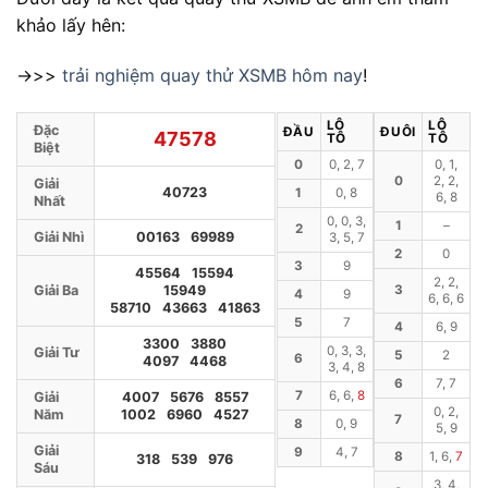
khảo lấy hên:
->>>
trải nghiệm quay thử XSMB hôm nay
!
LÔ
LÔ
Đặc
ĐẦU
ĐUÔI
475
78
TÔ
TÔ
Biệt
0
0, 2, 7
0, 1,
0
2, 2,
Giải
40723
1
0, 8
6, 8
Nhất
0, 0, 3,
1
–
2
Giải Nhì
00163
69989
3, 5, 7
2
0
3
9
45564
15594
2, 2,
Giải Ba
15949
3
4
9
6, 6, 6
58710
43663
41863
5
7
4
6, 9
3300
3880
0, 3, 3,
Giải Tư
5
2
6
4097
4468
3, 4, 8
6
7, 7
7
6, 6,
8
Giải
4007
5676
8557
0, 2,
Năm
1002
6960
4527
7
8
0, 9
5, 9
Giải
9
4, 7
8
1, 6,
7
318
539
976
Sáu
3, 4,