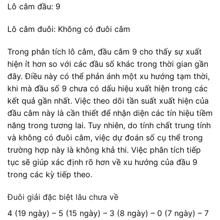
Lô câm đầu: 9
Lô câm đuôi: Không có đuôi câm
Trong phân tích lô câm, đầu câm 9 cho thấy sự xuất
hiện ít hơn so với các đầu số khác trong thời gian gần
đây. Điều này có thể phản ánh một xu hướng tạm thời,
khi mà đầu số 9 chưa có dấu hiệu xuất hiện trong các
kết quả gần nhất. Việc theo dõi tần suất xuất hiện của
đầu câm này là cần thiết để nhận diện các tín hiệu tiềm
năng trong tương lai. Tuy nhiên, do tính chất trung tính
và không có đuôi câm, việc dự đoán số cụ thể trong
trường hợp này là không khả thi. Việc phân tích tiếp
tục sẽ giúp xác định rõ hơn về xu hướng của đầu 9
trong các kỳ tiếp theo.
Đuôi giải đặc biệt lâu chưa về
4 (19 ngày) – 5 (15 ngày) – 3 (8 ngày) – 0 (7 ngày) – 7