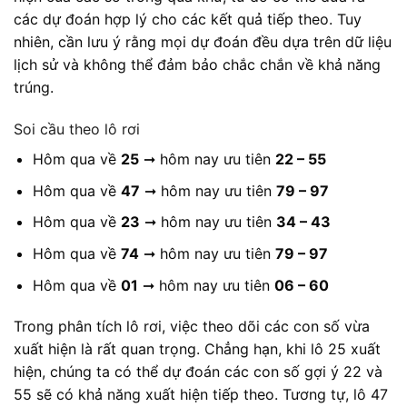
các dự đoán hợp lý cho các kết quả tiếp theo. Tuy
nhiên, cần lưu ý rằng mọi dự đoán đều dựa trên dữ liệu
lịch sử và không thể đảm bảo chắc chắn về khả năng
trúng.
Soi cầu theo lô rơi
Hôm qua về
25
➞ hôm nay ưu tiên
22 – 55
Hôm qua về
47
➞ hôm nay ưu tiên
79 – 97
Hôm qua về
23
➞ hôm nay ưu tiên
34 – 43
Hôm qua về
74
➞ hôm nay ưu tiên
79 – 97
Hôm qua về
01
➞ hôm nay ưu tiên
06 – 60
Trong phân tích lô rơi, việc theo dõi các con số vừa
xuất hiện là rất quan trọng. Chẳng hạn, khi lô 25 xuất
hiện, chúng ta có thể dự đoán các con số gợi ý 22 và
55 sẽ có khả năng xuất hiện tiếp theo. Tương tự, lô 47