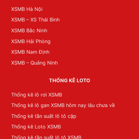
XSMB Hà Nội
XSMB – XS Thái Bình
XSMB Bắc Ninh
XSMB Hải Phòng
XSMB Nam Định
XSMB – Quảng Ninh
XSMB Thứ Hai
THỐNG KÊ LOTO
XSMB Thứ Ba
Thống kê lô rơi XSMB
XSMB Thứ Tư
Thống kê lô gan XSMB hôm nay lâu chưa về
XSMB Thứ Năm
Thống kê tần suất lô tô cặp
XSMB Thứ Sáu
Thống kê Loto XSMB
XSMB Thứ Bảy
Thống kê tần suất lô tô XSMB
XSMB Chủ Nhật