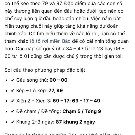
có thể kéo theo 79 và 97. Đặc điểm của các con số
này thường liên quan đến đầu hoặc đuôi, tạo nên cơ
chế suy luận giữ đầu hoặc đảo chiều. Việc nắm bắt
hiện tượng chuỗi này giúp tăng khả năng dự đoán
chính xác. Để tìm hiểu thêm về các lô rơi, bạn có thể
tham khảo
lô tô rơi miền Bắc
để có cái nhìn tổng quan
hơn. Các cặp số gợi ý như 34 – 43 từ lô 23 hay 06 –
60 từ lô 01 cũng cần được chú ý trong thời gian tới.
Soi cầu theo phương pháp đặc biệt
✔ Cầu song thủ:
00 – 00
✔ Kép – Lô kép:
77, 99
✔ Xiên 2 – Xiên 3:
69 – 17; 69 – 17 – 49
✔ Đề chạm / Đề tổng:
Chạm 5 / Tổng 9
✔ Khung 2–3 ngày:
87 khung 2 ngày