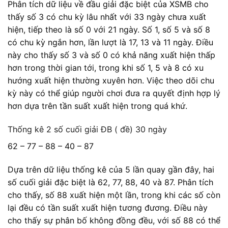
Phân tích dữ liệu về đầu giải đặc biệt của XSMB cho
thấy số 3 có chu kỳ lâu nhất với 33 ngày chưa xuất
hiện, tiếp theo là số 0 với 21 ngày. Số 1, số 5 và số 8
có chu kỳ ngắn hơn, lần lượt là 17, 13 và 11 ngày. Điều
này cho thấy số 3 và số 0 có khả năng xuất hiện thấp
hơn trong thời gian tới, trong khi số 1, 5 và 8 có xu
hướng xuất hiện thường xuyên hơn. Việc theo dõi chu
kỳ này có thể giúp người chơi đưa ra quyết định hợp lý
hơn dựa trên tần suất xuất hiện trong quá khứ.
Thống kê 2 số cuối giải ĐB ( đề) 30 ngày
62 – 77 – 88 – 40 – 87
Dựa trên dữ liệu thống kê của 5 lần quay gần đây, hai
số cuối giải đặc biệt là 62, 77, 88, 40 và 87. Phân tích
cho thấy, số 88 xuất hiện một lần, trong khi các số còn
lại đều có tần suất xuất hiện tương đương. Điều này
cho thấy sự phân bố không đồng đều, với số 88 có thể