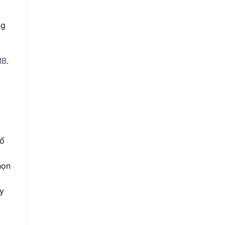
ng
MB
.
.
số
họn
ay