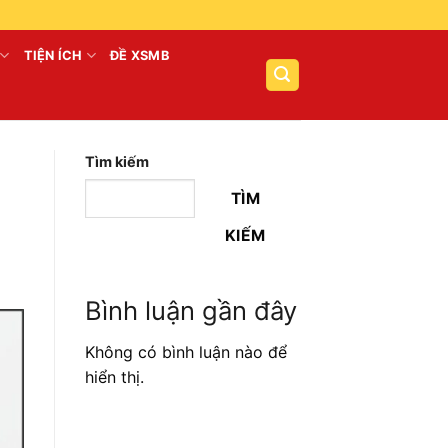
TIỆN ÍCH
ĐỀ XSMB
Tìm kiếm
TÌM
KIẾM
Bình luận gần đây
Không có bình luận nào để
hiển thị.