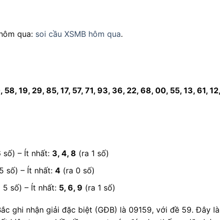
 hôm qua:
soi cầu XSMB hôm qua
.
 58, 19, 29, 85, 17, 57, 71, 93, 36, 22, 68, 00, 55, 13, 61, 12
 số) – Ít nhất:
3, 4, 8
(ra 1 số)
5 số) – Ít nhất:
4
(ra 0 số)
 5 số) – Ít nhất:
5, 6, 9
(ra 1 số)
c ghi nhận giải đặc biệt (GĐB) là 09159, với đề 59. Đây là