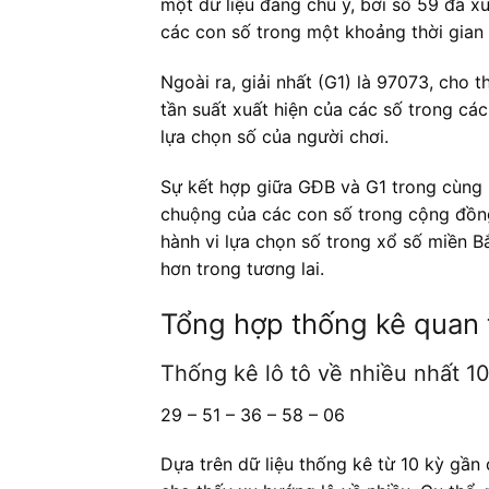
một dữ liệu đáng chú ý, bởi số 59 đã xu
các con số trong một khoảng thời gian 
Ngoài ra, giải nhất (G1) là 97073, cho 
tần suất xuất hiện của các số trong cá
lựa chọn số của người chơi.
Sự kết hợp giữa GĐB và G1 trong cùng 
chuộng của các con số trong cộng đồng
hành vi lựa chọn số trong xổ số miền B
hơn trong tương lai.
Tổng hợp thống kê quan
Thống kê lô tô về nhiều nhất 10
29 – 51 – 36 – 58 – 06
Dựa trên dữ liệu thống kê từ 10 kỳ gần 