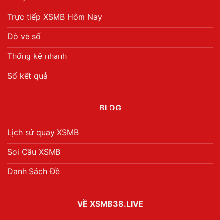
Thống kê giải đặc biệt theo tuần XSMB
Trực tiếp XSMB Hôm Nay
Dò vé số
Thống kê nhanh
Sổ kết quả
BLOG
Lịch sử quay XSMB
Soi Cầu XSMB
Danh Sách Đề
VỀ XSMB38.LIVE