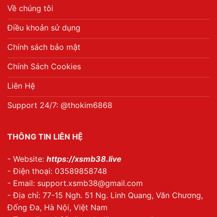
Về chúng tôi
Điều khoản sử dụng
Chính sách bảo mật
Chính Sách Cookies
Liên Hệ
Support 24/7: @thokim6868
THÔNG TIN LIÊN HỆ
- Website:
https://xsmb38.live
- Điện thoại: 03589858748
- Email: support.xsmb38@gmail.com
- Địa chỉ: 77-15 Ngh. 51 Ng. Linh Quang, Văn Chương,
Đống Đa, Hà Nội, Việt Nam