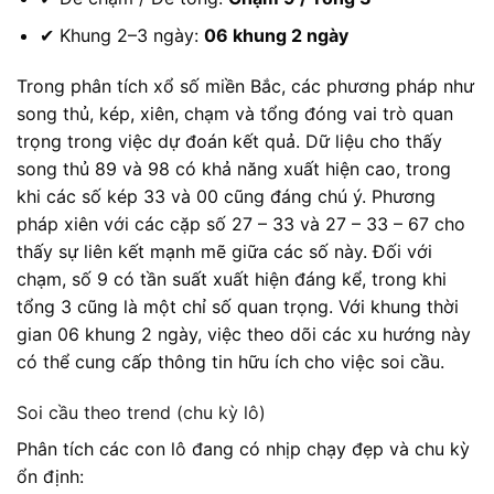
✔ Khung 2–3 ngày:
06 khung 2 ngày
Trong phân tích xổ số miền Bắc, các phương pháp như
song thủ, kép, xiên, chạm và tổng đóng vai trò quan
trọng trong việc dự đoán kết quả. Dữ liệu cho thấy
song thủ 89 và 98 có khả năng xuất hiện cao, trong
khi các số kép 33 và 00 cũng đáng chú ý. Phương
pháp xiên với các cặp số 27 – 33 và 27 – 33 – 67 cho
thấy sự liên kết mạnh mẽ giữa các số này. Đối với
chạm, số 9 có tần suất xuất hiện đáng kể, trong khi
tổng 3 cũng là một chỉ số quan trọng. Với khung thời
gian 06 khung 2 ngày, việc theo dõi các xu hướng này
có thể cung cấp thông tin hữu ích cho việc soi cầu.
Soi cầu theo trend (chu kỳ lô)
Phân tích các con lô đang có nhịp chạy đẹp và chu kỳ
ổn định: