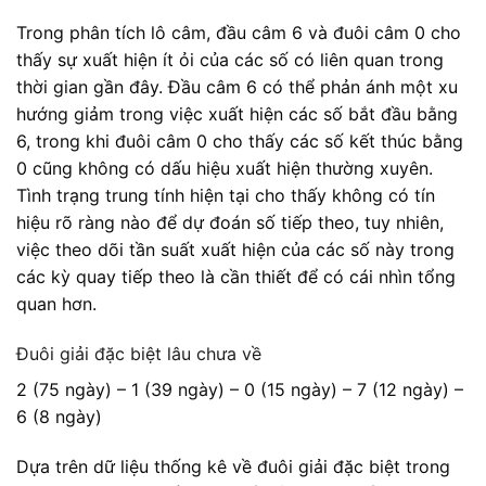
Trong phân tích lô câm, đầu câm 6 và đuôi câm 0 cho
thấy sự xuất hiện ít ỏi của các số có liên quan trong
thời gian gần đây. Đầu câm 6 có thể phản ánh một xu
hướng giảm trong việc xuất hiện các số bắt đầu bằng
6, trong khi đuôi câm 0 cho thấy các số kết thúc bằng
0 cũng không có dấu hiệu xuất hiện thường xuyên.
Tình trạng trung tính hiện tại cho thấy không có tín
hiệu rõ ràng nào để dự đoán số tiếp theo, tuy nhiên,
việc theo dõi tần suất xuất hiện của các số này trong
các kỳ quay tiếp theo là cần thiết để có cái nhìn tổng
quan hơn.
Đuôi giải đặc biệt lâu chưa về
2 (75 ngày) – 1 (39 ngày) – 0 (15 ngày) – 7 (12 ngày) –
6 (8 ngày)
Dựa trên dữ liệu thống kê về đuôi giải đặc biệt trong