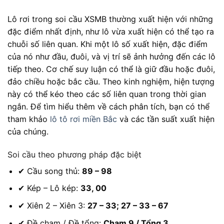
Lô rơi trong soi cầu XSMB thường xuất hiện với những
đặc điểm nhất định, như lô vừa xuất hiện có thể tạo ra
chuỗi số liên quan. Khi một lô số xuất hiện, đặc điểm
của nó như đầu, đuôi, và vị trí sẽ ảnh hưởng đến các lô
tiếp theo. Cơ chế suy luận có thể là giữ đầu hoặc đuôi,
đảo chiều hoặc bắc cầu. Theo kinh nghiệm, hiện tượng
này có thể kéo theo các số liên quan trong thời gian
ngắn. Để tìm hiểu thêm về cách phân tích, bạn có thể
tham khảo
lô tô rơi miền Bắc
và các tần suất xuất hiện
của chúng.
Soi cầu theo phương pháp đặc biệt
✔ Cầu song thủ:
89 – 98
✔ Kép – Lô kép:
33, 00
✔ Xiên 2 – Xiên 3:
27 – 33; 27 – 33 – 67
✔ Đề chạm / Đề tổng:
Chạm 9 / Tổng 3