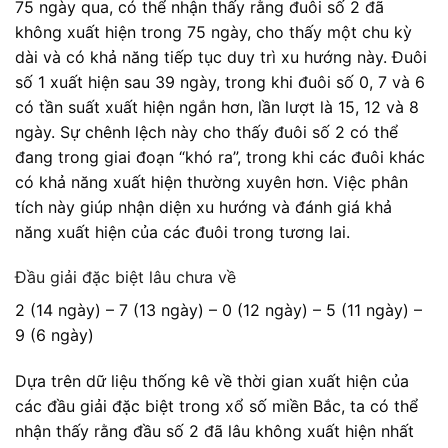
75 ngày qua, có thể nhận thấy rằng đuôi số 2 đã
không xuất hiện trong 75 ngày, cho thấy một chu kỳ
dài và có khả năng tiếp tục duy trì xu hướng này. Đuôi
số 1 xuất hiện sau 39 ngày, trong khi đuôi số 0, 7 và 6
có tần suất xuất hiện ngắn hơn, lần lượt là 15, 12 và 8
ngày. Sự chênh lệch này cho thấy đuôi số 2 có thể
đang trong giai đoạn “khó ra”, trong khi các đuôi khác
có khả năng xuất hiện thường xuyên hơn. Việc phân
tích này giúp nhận diện xu hướng và đánh giá khả
năng xuất hiện của các đuôi trong tương lai.
Đầu giải đặc biệt lâu chưa về
2 (14 ngày) – 7 (13 ngày) – 0 (12 ngày) – 5 (11 ngày) –
9 (6 ngày)
Dựa trên dữ liệu thống kê về thời gian xuất hiện của
các đầu giải đặc biệt trong xổ số miền Bắc, ta có thể
nhận thấy rằng đầu số 2 đã lâu không xuất hiện nhất