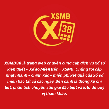
XSMB38
là trang web chuyên cung cấp dịch vụ xổ số
kiến thiết -
Xổ số Miền Bắc
- XSMB. Chúng tôi cập
nhật nhanh - chính xác - miễn phí kết quả của xổ số
miền bắc tất cả các ngày. Bên cạnh là thống kê chi
tiết, phân tích chuyên sâu giải đặc biệt và loto để quý
vị tham khảo.