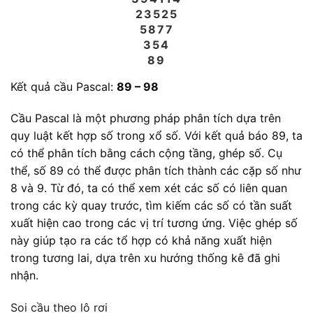
23525
5877
354
89
Kết quả cầu Pascal:
89 – 98
Cầu Pascal là một phương pháp phân tích dựa trên
quy luật kết hợp số trong xổ số. Với kết quả báo 89, ta
có thể phân tích bằng cách cộng tầng, ghép số. Cụ
thể, số 89 có thể được phân tích thành các cặp số như
8 và 9. Từ đó, ta có thể xem xét các số có liên quan
trong các kỳ quay trước, tìm kiếm các số có tần suất
xuất hiện cao trong các vị trí tương ứng. Việc ghép số
này giúp tạo ra các tổ hợp có khả năng xuất hiện
trong tương lai, dựa trên xu hướng thống kê đã ghi
nhận.
Soi cầu theo lô rơi