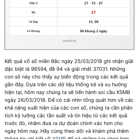
Kết quả xổ số miền Bắc ngày 25/03/2018 ghi nhận giải
đặc biệt là 96594, đề 94 và giải nhất 37031. Những
con số này cho thấy sự biến động trong các kết quả
gần đây. Dựa trên các dữ liệu thống kê và xu hướng
hiện tại, hôm nay chúng ta sẽ tiến hành soi cầu XSMB
ngày 26/03/2018. Để có cái nhìn tổng quát hơn về các
khả năng xuất hiện của các con số, chúng ta cần phân
tích kỹ lưỡng các tần suất và tín hiệu từ các kết quả
trước đó, nhằm đưa ra dự đoán chính xác hơn cho
ngày hôm nay. Hãy cùng theo dõi và khám phá thêm
thông tin chi tiết về
XSMB
để có những lựa chọn hợp