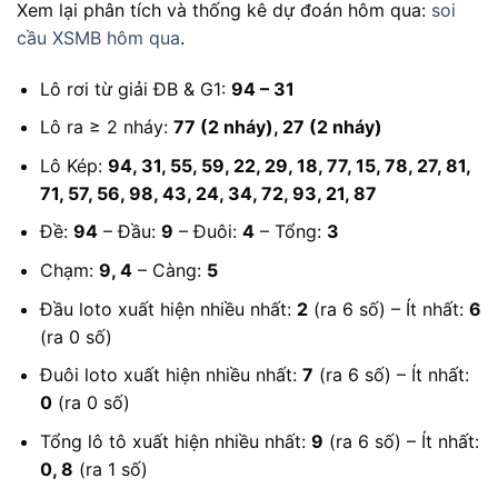
Xem lại phân tích và thống kê dự đoán hôm qua:
soi
cầu XSMB hôm qua
.
Lô rơi từ giải ĐB & G1:
94 – 31
Lô ra ≥ 2 nháy:
77 (2 nháy), 27 (2 nháy)
Lô Kép:
94, 31, 55, 59, 22, 29, 18, 77, 15, 78, 27, 81,
71, 57, 56, 98, 43, 24, 34, 72, 93, 21, 87
Đề:
94
– Đầu:
9
– Đuôi:
4
– Tổng:
3
Chạm:
9, 4
– Càng:
5
Đầu loto xuất hiện nhiều nhất:
2
(ra 6 số) – Ít nhất:
6
(ra 0 số)
Đuôi loto xuất hiện nhiều nhất:
7
(ra 6 số) – Ít nhất:
0
(ra 0 số)
Tổng lô tô xuất hiện nhiều nhất:
9
(ra 6 số) – Ít nhất:
0, 8
(ra 1 số)