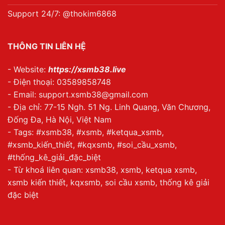
Support 24/7: @thokim6868
THÔNG TIN LIÊN HỆ
- Website:
https://xsmb38.live
- Điện thoại: 03589858748
- Email: support.xsmb38@gmail.com
- Địa chỉ: 77-15 Ngh. 51 Ng. Linh Quang, Văn Chương,
Đống Đa, Hà Nội, Việt Nam
- Tags: #xsmb38, #xsmb, #ketqua_xsmb,
#xsmb_kiến_thiết, #kqxsmb, #soi_cầu_xsmb,
#thống_kê_giải_đặc_biệt
- Từ khoá liên quan: xsmb38, xsmb, ketqua xsmb,
xsmb kiến thiết, kqxsmb, soi cầu xsmb, thống kê giải
đặc biệt