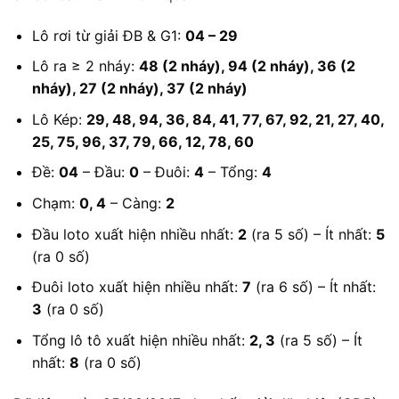
Lô rơi từ giải ĐB & G1:
04 – 29
Lô ra ≥ 2 nháy:
48 (2 nháy), 94 (2 nháy), 36 (2
nháy), 27 (2 nháy), 37 (2 nháy)
Lô Kép:
29, 48, 94, 36, 84, 41, 77, 67, 92, 21, 27, 40,
25, 75, 96, 37, 79, 66, 12, 78, 60
Đề:
04
– Đầu:
0
– Đuôi:
4
– Tổng:
4
Chạm:
0, 4
– Càng:
2
Đầu loto xuất hiện nhiều nhất:
2
(ra 5 số) – Ít nhất:
5
(ra 0 số)
Đuôi loto xuất hiện nhiều nhất:
7
(ra 6 số) – Ít nhất:
3
(ra 0 số)
Tổng lô tô xuất hiện nhiều nhất:
2, 3
(ra 5 số) – Ít
nhất:
8
(ra 0 số)