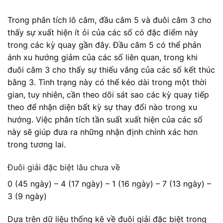
Trong phân tích lô câm, đầu câm 5 và đuôi câm 3 cho
thấy sự xuất hiện ít ỏi của các số có đặc điểm này
trong các kỳ quay gần đây. Đầu câm 5 có thể phản
ánh xu hướng giảm của các số liên quan, trong khi
đuôi câm 3 cho thấy sự thiếu vắng của các số kết thúc
bằng 3. Tình trạng này có thể kéo dài trong một thời
gian, tuy nhiên, cần theo dõi sát sao các kỳ quay tiếp
theo để nhận diện bất kỳ sự thay đổi nào trong xu
hướng. Việc phân tích tần suất xuất hiện của các số
này sẽ giúp đưa ra những nhận định chính xác hơn
trong tương lai.
Đuôi giải đặc biệt lâu chưa về
0 (45 ngày) – 4 (17 ngày) – 1 (16 ngày) – 7 (13 ngày) –
3 (9 ngày)
Dựa trên dữ liệu thống kê về đuôi giải đặc biệt trong