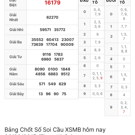
Đặc
ĐẦU
ĐUÔI
161
79
TÔ
TÔ
Biệt
0, 4,
0, 6,
0
7, 9
0
7, 9,
Giải
62270
9
Nhất
2, 3,
1
3, 6
1
7, 7
Giải Nhì
59571
35772
2
9
1, 5,
2
7
35552
60413
23007
Giải Ba
3
7, 9
73639
17704
90009
1, 1,
3
4
8, 9
8, 8
9116
1783
Giải Tư
5
2, 6
6960
5637
4
0
6
0
5
7
Giải
8090
0100
1848
0, 1, 1,
Năm
4856
6883
9512
1, 5,
7
6
2, 5,
9
9
Giải Sáu
571
549
629
8
3, 3
7
0, 3
Giải Bảy
13
96
90
75
9
0, 0, 6
8
4
0, 2,
9
3, 4,
7
Bảng Chốt Số Soi Cầu XSMB hôm nay