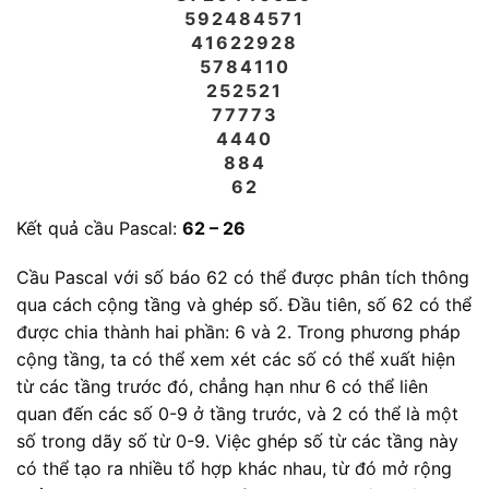
592484571
41622928
5784110
252521
77773
4440
884
62
Kết quả cầu Pascal:
62 – 26
Cầu Pascal với số báo 62 có thể được phân tích thông
qua cách cộng tầng và ghép số. Đầu tiên, số 62 có thể
được chia thành hai phần: 6 và 2. Trong phương pháp
cộng tầng, ta có thể xem xét các số có thể xuất hiện
từ các tầng trước đó, chẳng hạn như 6 có thể liên
quan đến các số 0-9 ở tầng trước, và 2 có thể là một
số trong dãy số từ 0-9. Việc ghép số từ các tầng này
có thể tạo ra nhiều tổ hợp khác nhau, từ đó mở rộng