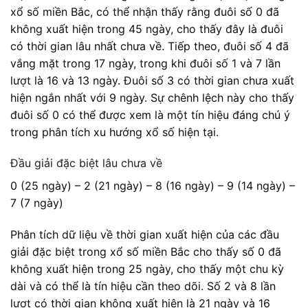
xổ số miền Bắc, có thể nhận thấy rằng đuôi số 0 đã
không xuất hiện trong 45 ngày, cho thấy đây là đuôi
có thời gian lâu nhất chưa về. Tiếp theo, đuôi số 4 đã
vắng mặt trong 17 ngày, trong khi đuôi số 1 và 7 lần
lượt là 16 và 13 ngày. Đuôi số 3 có thời gian chưa xuất
hiện ngắn nhất với 9 ngày. Sự chênh lệch này cho thấy
đuôi số 0 có thể được xem là một tín hiệu đáng chú ý
trong phân tích xu hướng xổ số hiện tại.
Đầu giải đặc biệt lâu chưa về
0 (25 ngày) – 2 (21 ngày) – 8 (16 ngày) – 9 (14 ngày) –
7 (7 ngày)
Phân tích dữ liệu về thời gian xuất hiện của các đầu
giải đặc biệt trong xổ số miền Bắc cho thấy số 0 đã
không xuất hiện trong 25 ngày, cho thấy một chu kỳ
dài và có thể là tín hiệu cần theo dõi. Số 2 và 8 lần
lượt có thời gian không xuất hiện là 21 ngày và 16