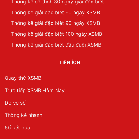
Thống kê cố định 30 ngày giải đặc biệt
Thống kê Lô Xiên 4
Thống kê giải đặc biệt 60 ngày XSMB
Thống kê đầu đuôi tổng lô tô
Thống kê giải đặc biệt 90 ngày XSMB
Thống kê giải đặc biệt 100 ngày XSMB
Thống kê giải đặc biệt đầu đuôi XSMB
Thống kê tổng giải đặc biệt XSMB
TIỆN ÍCH
Thống kê giải đặc biệt theo năm XSMB
Thống kê giải đặc biệt theo tháng XSMB
Quay thử XSMB
Thống kê giải đặc biệt theo tuần XSMB
Trực tiếp XSMB Hôm Nay
Dò vé số
Thống kê nhanh
Sổ kết quả