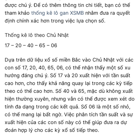
được chú ý. Để có thêm thông tin chi tiết, bạn có thể
tham khảo
thống kê lô gan XSMB
nhằm đưa ra quyết
định chính xác hơn trong việc lựa chọn số.
Thống kê lô theo Chủ Nhật
17 – 20 – 40 – 65 – 06
Dựa trên dữ liệu xổ số miền Bắc vào Chủ Nhật với các
con số 17, 20, 40, 65, 06, có thể nhận thấy một số xu
hướng đáng chú ý. Số 17 và 20 xuất hiện với tần suất
cao hơn, cho thấy khả năng quay lại trong các kỳ tiếp
theo có thể cao hơn. Số 40 và 65, mặc dù không xuất
hiện thường xuyên, nhưng vẫn có thể được xem xét do
tính đa dạng trong các kết quả. Số 06 là một số nhỏ,
có thể mang lại bất ngờ. Việc phân tích tần suất và sự
xuất hiện của các con số này có thể giúp đưa ra dự
đoán hợp lý cho các kỳ xổ số tiếp theo.