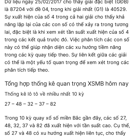
Dữ liệu ngày 25/02/2017 cho thấy giải đặc biệt (GĐB)
là 87204 với đề 04, trong khi giải nhất (G1) là 40529.
Sự xuất hiện của số 4 trong cả hai giải cho thấy khả
năng lặp lại của các con số có thể xảy ra trong tương
lai, đặc biệt là khi xem xét tần suất xuất hiện của số 4
trong các kết quả trước đó. Việc phân tích các con số
này có thể giúp nhận diện các xu hướng tiềm năng
trong các kỳ quay tiếp theo. Sự liên kết giữa các giải
có thể là một yếu tố quan trọng để xem xét trong các
phân tích tiếp theo.
Tổng hợp thống kê quan trọng XSMB hôm nay
Thống kê lô tô về nhiều nhất 10 kỳ
27 – 48 – 32 – 37 – 82
Trong 10 kỳ quay xổ số miền Bắc gần đây, các số 27,
48, 32, 37 và 82 đã xuất hiện với tần suất cao. Cụ thể,
số 27 và 48 có xu hướng xuất hiện liên tục, cho thấy