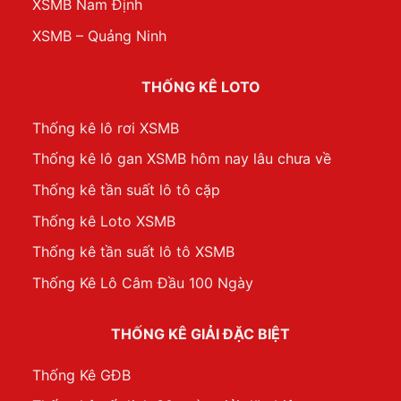
XSMB Nam Định
XSMB – Quảng Ninh
XSMB Thứ Hai
THỐNG KÊ LOTO
XSMB Thứ Ba
Thống kê lô rơi XSMB
XSMB Thứ Tư
Thống kê lô gan XSMB hôm nay lâu chưa về
XSMB Thứ Năm
Thống kê tần suất lô tô cặp
XSMB Thứ Sáu
Thống kê Loto XSMB
XSMB Thứ Bảy
Thống kê tần suất lô tô XSMB
XSMB Chủ Nhật
Thống Kê Lô Câm Đầu 100 Ngày
Thống Kê Lô Câm Đuôi MB 100 Ngày
THỐNG KÊ GIẢI ĐẶC BIỆT
Thống kê xiên 3
Thống Kê GĐB
Thống kê & soi cầu xiên 2