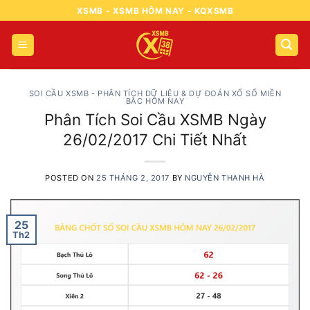
Skip
XSMB - XSMB HÔM NAY - KQXSMB
to
content
SOI CẦU XSMB - PHÂN TÍCH DỮ LIỆU & DỰ ĐOÁN XỔ SỐ MIỀN
BẮC HÔM NAY
Phân Tích Soi Cầu XSMB Ngày
26/02/2017 Chi Tiết Nhất
POSTED ON
25 THÁNG 2, 2017
BY
NGUYỄN THANH HÀ
25
Th2