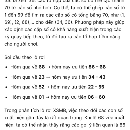
tức là xem xét các tổ hợp của các số có thể tạo thành
70 từ các số nhỏ hơn. Cụ thể, ta có thể ghép các số từ
1 đến 69 để tìm ra các cặp số có tổng bằng 70, như (1,
69), (2, 68),… cho đến (34, 36). Phương pháp này giúp
xác định các cặp số có khả năng xuất hiện trong các
kỳ quay tiếp theo, từ đó tạo ra các tổ hợp tiềm năng
cho người chơi.
Soi cầu theo lô rơi
Hôm qua về
68
➞ hôm nay ưu tiên
86 – 68
Hôm qua về
23
➞ hôm nay ưu tiên
34 – 43
Hôm qua về
52
➞ hôm nay ưu tiên
22 – 55
Hôm qua về
01
➞ hôm nay ưu tiên
06 – 60
Trong phân tích lô rơi XSMB, việc theo dõi các con số
xuất hiện gần đây là rất quan trọng. Khi lô 68 vừa xuất
hiện, ta có thể nhận thấy rằng các gợi ý liên quan là 86