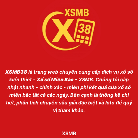
XSMB38
là trang web chuyên cung cấp dịch vụ xổ số
kiến thiết -
Xổ số Miền Bắc
- XSMB. Chúng tôi cập
nhật nhanh - chính xác - miễn phí kết quả của xổ số
miền bắc tất cả các ngày. Bên cạnh là thống kê chi
tiết, phân tích chuyên sâu giải đặc biệt và loto để quý
vị tham khảo.
XSMB