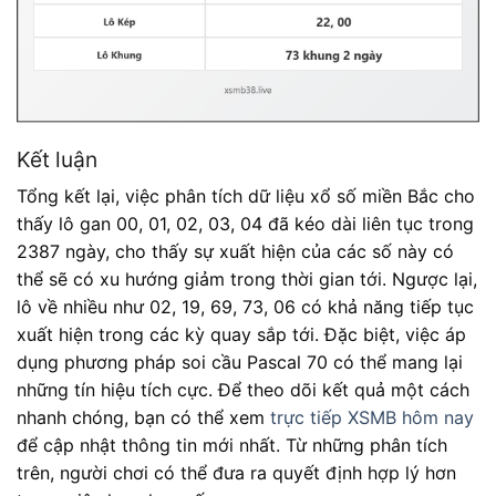
Kết luận
Tổng kết lại, việc phân tích dữ liệu xổ số miền Bắc cho
thấy lô gan 00, 01, 02, 03, 04 đã kéo dài liên tục trong
2387 ngày, cho thấy sự xuất hiện của các số này có
thể sẽ có xu hướng giảm trong thời gian tới. Ngược lại,
lô về nhiều như 02, 19, 69, 73, 06 có khả năng tiếp tục
xuất hiện trong các kỳ quay sắp tới. Đặc biệt, việc áp
dụng phương pháp soi cầu Pascal 70 có thể mang lại
những tín hiệu tích cực. Để theo dõi kết quả một cách
nhanh chóng, bạn có thể xem
trực tiếp XSMB hôm nay
để cập nhật thông tin mới nhất. Từ những phân tích
trên, người chơi có thể đưa ra quyết định hợp lý hơn