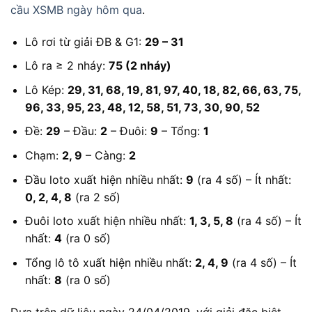
cầu XSMB ngày hôm qua
.
Lô rơi từ giải ĐB & G1:
29 – 31
Lô ra ≥ 2 nháy:
75 (2 nháy)
Lô Kép:
29, 31, 68, 19, 81, 97, 40, 18, 82, 66, 63, 75,
96, 33, 95, 23, 48, 12, 58, 51, 73, 30, 90, 52
Đề:
29
– Đầu:
2
– Đuôi:
9
– Tổng:
1
Chạm:
2, 9
– Càng:
2
Đầu loto xuất hiện nhiều nhất:
9
(ra 4 số) – Ít nhất:
0, 2, 4, 8
(ra 2 số)
Đuôi loto xuất hiện nhiều nhất:
1, 3, 5, 8
(ra 4 số) – Ít
nhất:
4
(ra 0 số)
Tổng lô tô xuất hiện nhiều nhất:
2, 4, 9
(ra 4 số) – Ít
nhất:
8
(ra 0 số)
Dựa trên dữ liệu ngày 24/04/2019, với giải đặc biệt