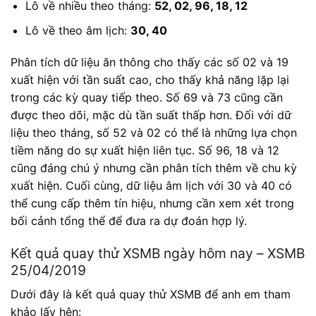
Lô về nhiều theo tháng:
52, 02, 96, 18, 12
Lô về theo âm lịch:
30, 40
Phân tích dữ liệu ăn thông cho thấy các số 02 và 19
xuất hiện với tần suất cao, cho thấy khả năng lặp lại
trong các kỳ quay tiếp theo. Số 69 và 73 cũng cần
được theo dõi, mặc dù tần suất thấp hơn. Đối với dữ
liệu theo tháng, số 52 và 02 có thể là những lựa chọn
tiềm năng do sự xuất hiện liên tục. Số 96, 18 và 12
cũng đáng chú ý nhưng cần phân tích thêm về chu kỳ
xuất hiện. Cuối cùng, dữ liệu âm lịch với 30 và 40 có
thể cung cấp thêm tín hiệu, nhưng cần xem xét trong
bối cảnh tổng thể để đưa ra dự đoán hợp lý.
Kết quả quay thử XSMB ngày hôm nay – XSMB
25/04/2019
Dưới đây là kết quả quay thử XSMB để anh em tham
khảo lấy hên: