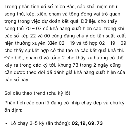
Trong phân tích xổ số miền Bắc, các khái niệm như
song thủ, kép, xiên, chạm và tổng đóng vai trò quan
trọng trong việc dự đoán kết quả. Dữ liệu cho thấy
song thủ 70 – 07 có khả năng xuất hiện cao, trong khi
các số kép 22 và 00 cũng đáng chú ý do tần suất xuất
hiện thường xuyên. Xiên 02 – 19 và tổ hợp 02 – 19 – 69
cho thấy sự kết hợp có thể tạo ra các kết quả khả thi.
Đặc biệt, chạm 0 và tổng 2 cho thấy xu hướng có thể
xảy ra trong các kỳ tới. Khung 73 trong 2 ngày cũng
cần được theo dõi để đánh giá khả năng xuất hiện của
các số này.
Soi cầu theo trend (chu kỳ lô)
Phân tích các con lô đang có nhịp chạy đẹp và chu kỳ
ổn định:
Lô chạy 3–5 kỳ (ăn thông):
02, 19, 69, 73