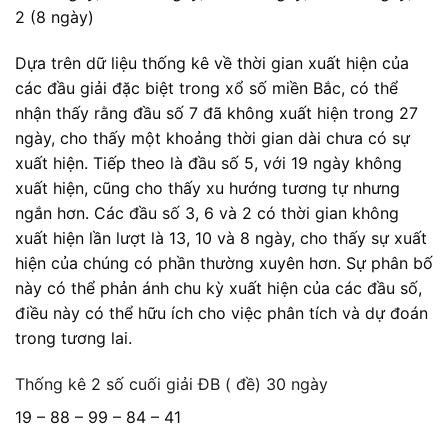
2 (8 ngày)
Dựa trên dữ liệu thống kê về thời gian xuất hiện của
các đầu giải đặc biệt trong xổ số miền Bắc, có thể
nhận thấy rằng đầu số 7 đã không xuất hiện trong 27
ngày, cho thấy một khoảng thời gian dài chưa có sự
xuất hiện. Tiếp theo là đầu số 5, với 19 ngày không
xuất hiện, cũng cho thấy xu hướng tương tự nhưng
ngắn hơn. Các đầu số 3, 6 và 2 có thời gian không
xuất hiện lần lượt là 13, 10 và 8 ngày, cho thấy sự xuất
hiện của chúng có phần thường xuyên hơn. Sự phân bố
này có thể phản ánh chu kỳ xuất hiện của các đầu số,
điều này có thể hữu ích cho việc phân tích và dự đoán
trong tương lai.
Thống kê 2 số cuối giải ĐB ( đề) 30 ngày
19 – 88 – 99 – 84 – 41