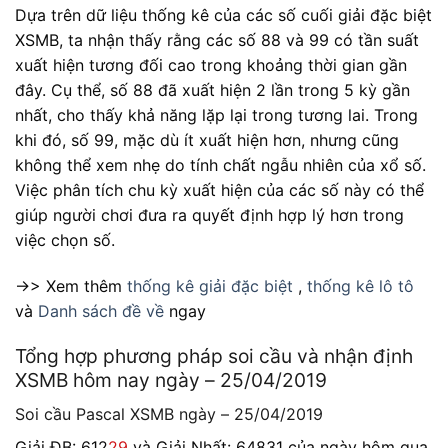
Dựa trên dữ liệu thống kê của các số cuối giải đặc biệt
XSMB, ta nhận thấy rằng các số 88 và 99 có tần suất
xuất hiện tương đối cao trong khoảng thời gian gần
đây. Cụ thể, số 88 đã xuất hiện 2 lần trong 5 kỳ gần
nhất, cho thấy khả năng lặp lại trong tương lai. Trong
khi đó, số 99, mặc dù ít xuất hiện hơn, nhưng cũng
không thể xem nhẹ do tính chất ngẫu nhiên của xổ số.
Việc phân tích chu kỳ xuất hiện của các số này có thể
giúp người chơi đưa ra quyết định hợp lý hơn trong
việc chọn số.
->> Xem thêm
thống kê giải đặc biệt
,
thống kê lô tô
và
Danh sách đề về
ngay
Tổng hợp phương pháp soi cầu và nhận định
XSMB hôm nay ngày – 25/04/2019
Soi cầu Pascal XSMB ngày – 25/04/2019
Giải ĐB: 612
29
và Giải Nhất: 64831 của ngày hôm qua