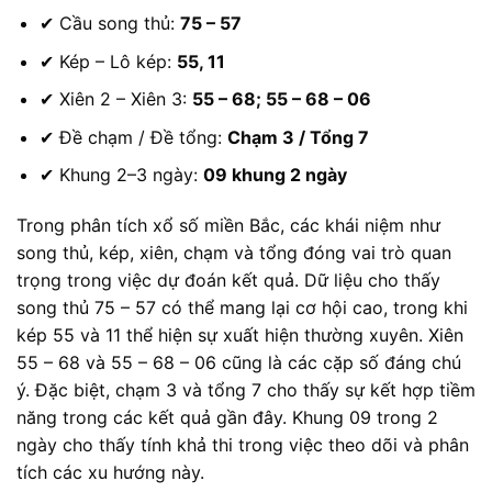
✔ Cầu song thủ:
75 – 57
✔ Kép – Lô kép:
55, 11
✔ Xiên 2 – Xiên 3:
55 – 68; 55 – 68 – 06
✔ Đề chạm / Đề tổng:
Chạm 3 / Tổng 7
✔ Khung 2–3 ngày:
09 khung 2 ngày
Trong phân tích xổ số miền Bắc, các khái niệm như
song thủ, kép, xiên, chạm và tổng đóng vai trò quan
trọng trong việc dự đoán kết quả. Dữ liệu cho thấy
song thủ 75 – 57 có thể mang lại cơ hội cao, trong khi
kép 55 và 11 thể hiện sự xuất hiện thường xuyên. Xiên
55 – 68 và 55 – 68 – 06 cũng là các cặp số đáng chú
ý. Đặc biệt, chạm 3 và tổng 7 cho thấy sự kết hợp tiềm
năng trong các kết quả gần đây. Khung 09 trong 2
ngày cho thấy tính khả thi trong việc theo dõi và phân
tích các xu hướng này.