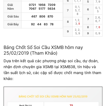
6
1, 7, 7
5
7, 9
Giải
0721
1956
7209
0, 1,
0, 1,
Năm
7067
5177
5634
6
7
5, 7,
5
8
Giải Sáu
467
806
870
2, 6,
7
1, 2,
6, 7
8
3,
8
Giải Bảy
92
44
83
78
8
7,
8
2, 2,
9
5, 9
9
0, 9
Bảng Chốt Số Soi Cầu XSMB hôm nay
25/02/2019 (Tham Khảo)
Dựa trên kết quả các phương pháp soi cầu, dự đoán,
nhận định chuyên gia XSMB tại XSMB38, tín hiệu và
tần suất lịch sử, các cặp số được chốt mang tính tham
khảo: