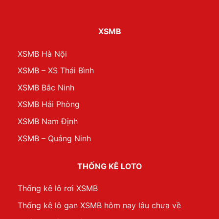
XSMB
XSMB Hà Nội
XSMB – XS Thái Bình
XSMB Bắc Ninh
XSMB Hải Phòng
XSMB Nam Định
XSMB – Quảng Ninh
XSMB Thứ Hai
THỐNG KÊ LOTO
XSMB Thứ Ba
Thống kê lô rơi XSMB
XSMB Thứ Tư
Thống kê lô gan XSMB hôm nay lâu chưa về
XSMB Thứ Năm