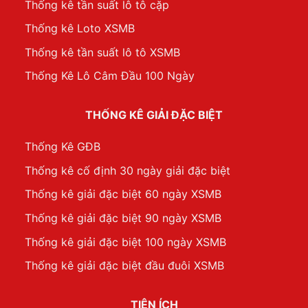
Thống kê tần suất lô tô cặp
XSMB Thứ Sáu
Thống kê Loto XSMB
XSMB Thứ Bảy
Thống kê tần suất lô tô XSMB
XSMB Chủ Nhật
Thống Kê Lô Câm Đầu 100 Ngày
Thống Kê Lô Câm Đuôi MB 100 Ngày
THỐNG KÊ GIẢI ĐẶC BIỆT
Thống kê xiên 3
Thống Kê GĐB
Thống kê & soi cầu xiên 2
Thống kê cố định 30 ngày giải đặc biệt
Thống kê Lô Xiên 4
Thống kê giải đặc biệt 60 ngày XSMB
Thống kê đầu đuôi tổng lô tô
Thống kê giải đặc biệt 90 ngày XSMB
Thống kê giải đặc biệt 100 ngày XSMB
Thống kê giải đặc biệt đầu đuôi XSMB
Thống kê tổng giải đặc biệt XSMB
TIỆN ÍCH