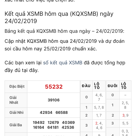
Kết quả XSMB hôm qua (KQXSMB) ngày
24/02/2019
Bảng kết quả KQXSMB hôm qua ngày – 24/02/2019:
Cập nhật KQXSMB hôm qua 24/02/2019 và dự đoán
soi cầu hôm nay 25/02/2019 chuẩn xác.
Các bạn xem lại
sổ kết quả XSMB
đã được tổng hợp
đầy đủ tại đây.
LÔ
LÔ
552
32
ĐẦU
ĐUÔI
Đặc Biệt
TÔ
TÔ
4, 6,
0
–
0
Giải
7
39106
Nhất
2, 5,
1
1
5, 7, 8
8
Giải Nhì
42934
66588
2
1, 7
2
3
, 9
19492
12679
40369
2
, 4,
3
5, 5
Giải Ba
3
16164
64181
42536
4, 6
0, 3,
4
9
4
3, 6,