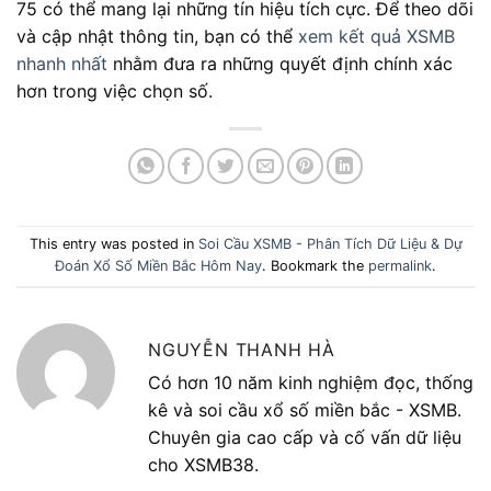
75 có thể mang lại những tín hiệu tích cực. Để theo dõi
và cập nhật thông tin, bạn có thể
xem kết quả XSMB
nhanh nhất
nhằm đưa ra những quyết định chính xác
hơn trong việc chọn số.
This entry was posted in
Soi Cầu XSMB - Phân Tích Dữ Liệu & Dự
Đoán Xổ Số Miền Bắc Hôm Nay
. Bookmark the
permalink
.
NGUYỄN THANH HÀ
Có hơn 10 năm kinh nghiệm đọc, thống
kê và soi cầu xổ số miền bắc - XSMB.
Chuyên gia cao cấp và cố vấn dữ liệu
cho XSMB38.