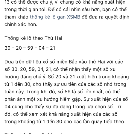
13 có thể được chú ý, vì chúng có khả năng xuất hiện
trong thời gian tới. Để có cái nhìn sâu hơn, bạn có thể
tham khảo
thống kê lô gan XSMB
để đưa ra quyết định
chính xác hơn.
Thống kê lô theo Thứ Hai
30 – 20 – 59 – 04 – 21
Dựa trên dữ liệu xổ số miền Bắc vào thứ Hai với các
số 30, 20, 59, 04, 21, có thể nhận thấy một số xu
hướng đáng chú ý. Số 20 và 21 xuất hiện trong khoảng
từ 1 đến 30, cho thấy sự ưu tiên của các số nhỏ trong
tuần này. Trong khi đó, số 59 là số lớn nhất, có thể
phản ánh một xu hướng hiếm gặp. Sự xuất hiện của số
04 cũng cho thấy sự đa dạng trong lựa chọn số. Từ
đó, có thể xem xét khả năng xuất hiện của các số
trong khoảng từ 1 đến 30 cho các lần quay tiếp theo.