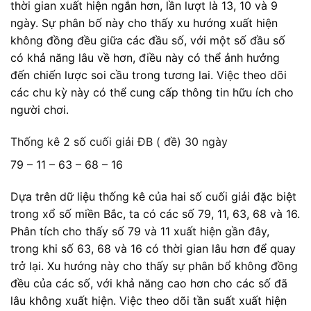
thời gian xuất hiện ngắn hơn, lần lượt là 13, 10 và 9
ngày. Sự phân bố này cho thấy xu hướng xuất hiện
không đồng đều giữa các đầu số, với một số đầu số
có khả năng lâu về hơn, điều này có thể ảnh hưởng
đến chiến lược soi cầu trong tương lai. Việc theo dõi
các chu kỳ này có thể cung cấp thông tin hữu ích cho
người chơi.
Thống kê 2 số cuối giải ĐB ( đề) 30 ngày
79 – 11 – 63 – 68 – 16
Dựa trên dữ liệu thống kê của hai số cuối giải đặc biệt
trong xổ số miền Bắc, ta có các số 79, 11, 63, 68 và 16.
Phân tích cho thấy số 79 và 11 xuất hiện gần đây,
trong khi số 63, 68 và 16 có thời gian lâu hơn để quay
trở lại. Xu hướng này cho thấy sự phân bổ không đồng
đều của các số, với khả năng cao hơn cho các số đã
lâu không xuất hiện. Việc theo dõi tần suất xuất hiện