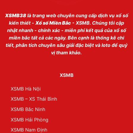
XSMB38
là trang web chuyên cung cấp dịch vụ xổ số
kiến thiết -
Xổ số Miền Bắc
- XSMB. Chúng tôi cập
nhật nhanh - chính xác - miễn phí kết quả của xổ số
miền bắc tất cả các ngày. Bên cạnh là thống kê chi
tiết, phân tích chuyên sâu giải đặc biệt và loto để quý
vị tham khảo.
XSMB
XSMB Hà Nội
XSMB – XS Thái Bình
XSMB Bắc Ninh
XSMB Hải Phòng
XSMB Nam Định