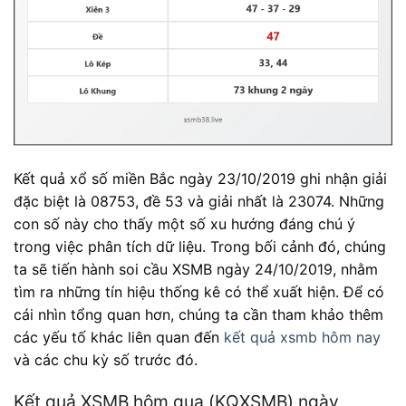
Kết quả xổ số miền Bắc ngày 23/10/2019 ghi nhận giải
đặc biệt là 08753, đề 53 và giải nhất là 23074. Những
con số này cho thấy một số xu hướng đáng chú ý
trong việc phân tích dữ liệu. Trong bối cảnh đó, chúng
ta sẽ tiến hành soi cầu XSMB ngày 24/10/2019, nhằm
tìm ra những tín hiệu thống kê có thể xuất hiện. Để có
cái nhìn tổng quan hơn, chúng ta cần tham khảo thêm
các yếu tố khác liên quan đến
kết quả xsmb hôm nay
và các chu kỳ số trước đó.
Kết quả XSMB hôm qua (KQXSMB) ngày