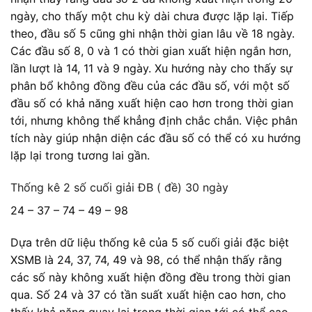
ngày, cho thấy một chu kỳ dài chưa được lặp lại. Tiếp
theo, đầu số 5 cũng ghi nhận thời gian lâu về 18 ngày.
Các đầu số 8, 0 và 1 có thời gian xuất hiện ngắn hơn,
lần lượt là 14, 11 và 9 ngày. Xu hướng này cho thấy sự
phân bổ không đồng đều của các đầu số, với một số
đầu số có khả năng xuất hiện cao hơn trong thời gian
tới, nhưng không thể khẳng định chắc chắn. Việc phân
tích này giúp nhận diện các đầu số có thể có xu hướng
lặp lại trong tương lai gần.
Thống kê 2 số cuối giải ĐB ( đề) 30 ngày
24 – 37 – 74 – 49 – 98
Dựa trên dữ liệu thống kê của 5 số cuối giải đặc biệt
XSMB là 24, 37, 74, 49 và 98, có thể nhận thấy rằng
các số này không xuất hiện đồng đều trong thời gian
qua. Số 24 và 37 có tần suất xuất hiện cao hơn, cho
thấy khả năng quay lại trong thời gian tới có thể cao