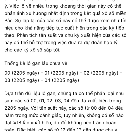
ý. Việc lô về nhiều trong khoảng thời gian này có thể
phản ánh xu hướng nhất định trong kết quả xổ số miền
Bắc. Sự lặp lại của các số này có thể được xem như tín
hiệu cho khả năng tiếp tục xuất hiện trong các kỳ tiếp
theo. Phân tích tần suất và chu kỳ xuất hiện của các số
này có thể hỗ trợ trong việc đưa ra dự đoán hợp lý
cho các kỳ xổ số sắp tới.
Thống kê lô gan lâu chưa về
00 (2205 ngày) – 01 (2205 ngày) – 02 (2205 ngày) –
03 (2205 ngày) – 04 (2205 ngày)
Dựa trên dữ liệu lô gan, chúng ta có thể phân loại như
sau: các số 00, 01, 02, 03, 04 đều đã xuất hiện trong
2205 ngày. Với tần suất này, các số từ 00 đến 04 đều
nằm trong mức cảnh giác, tuy nhiên, không có số nào
đạt ≥18 lần xuất hiện, do đó không nên tránh hoàn
toàn. Đặc biệt, các số từ 12 đến 13 cần được chú ý