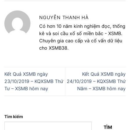
NGUYỄN THANH HÀ
Có hơn 10 năm kinh nghiệm đọc, thống
kê và soi cầu xổ số miền bắc - XSMB.
Chuyên gia cao cấp và cố vấn dữ liệu
cho XSMB38.
Kết Quả XSMB ngày
Kết Quả XSMB ngày
23/10/2019 – KQXSMB Thứ
24/10/2019 – KQXSMB Thứ
Tư – XSMB hôm nay
Năm – XSMB hôm nay
Tìm kiếm
TÌM