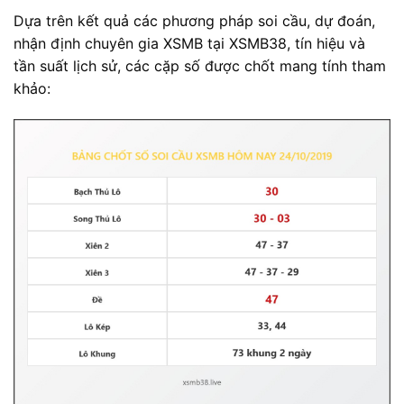
Dựa trên kết quả các phương pháp soi cầu, dự đoán,
nhận định chuyên gia XSMB tại XSMB38, tín hiệu và
tần suất lịch sử, các cặp số được chốt mang tính tham
khảo: