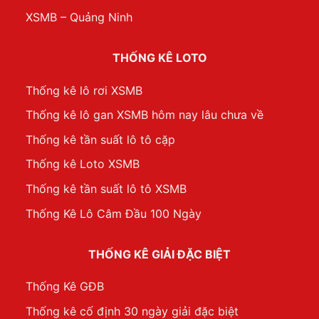
XSMB – Quảng Ninh
XSMB Thứ Hai
THỐNG KÊ LOTO
XSMB Thứ Ba
Thống kê lô rơi XSMB
XSMB Thứ Tư
Thống kê lô gan XSMB hôm nay lâu chưa về
XSMB Thứ Năm
Thống kê tần suất lô tô cặp
XSMB Thứ Sáu
Thống kê Loto XSMB
XSMB Thứ Bảy
Thống kê tần suất lô tô XSMB
XSMB Chủ Nhật
Thống Kê Lô Câm Đầu 100 Ngày
Thống Kê Lô Câm Đuôi MB 100 Ngày
THỐNG KÊ GIẢI ĐẶC BIỆT
Thống kê xiên 3
Thống Kê GĐB
Thống kê & soi cầu xiên 2
Thống kê cố định 30 ngày giải đặc biệt
Thống kê Lô Xiên 4