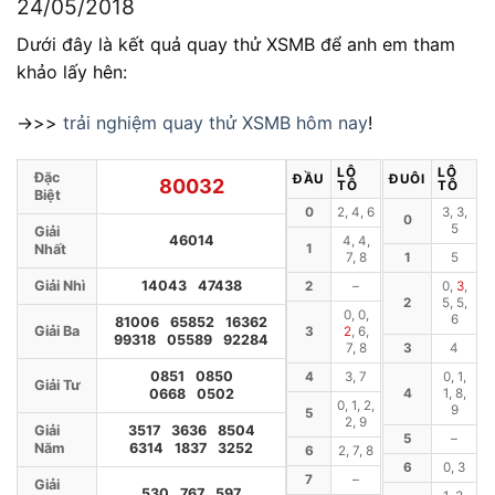
24/05/2018
Dưới đây là kết quả quay thử XSMB để anh em tham
khảo lấy hên:
->>>
trải nghiệm quay thử XSMB hôm nay
!
LÔ
LÔ
Đặc
ĐẦU
ĐUÔI
800
32
TÔ
TÔ
Biệt
0
2, 4, 6
3, 3,
0
5
Giải
46014
4, 4,
Nhất
1
7, 8
1
5
Giải Nhì
14043
47438
2
–
0,
3
,
2
5, 5,
0, 0,
6
81006
65852
16362
Giải Ba
3
2
, 6,
99318
05589
92284
7, 8
3
4
0851
0850
4
3, 7
0, 1,
Giải Tư
0668
0502
4
1, 8,
0, 1, 2,
9
5
2, 9
Giải
3517
3636
8504
5
–
Năm
6314
1837
3252
6
2, 7, 8
6
0, 3
7
–
Giải
530
767
597