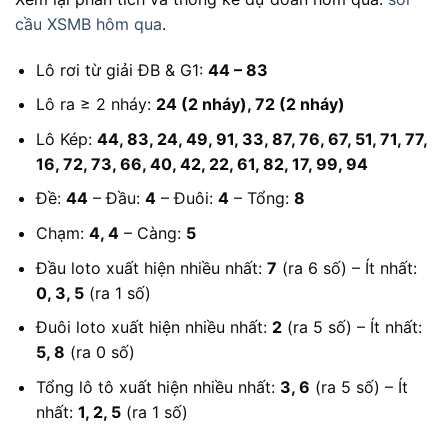
cầu XSMB hôm qua
.
Lô rơi từ giải ĐB & G1:
44 – 83
Lô ra ≥ 2 nháy:
24 (2 nháy), 72 (2 nháy)
Lô Kép:
44, 83, 24, 49, 91, 33, 87, 76, 67, 51, 71, 77,
16, 72, 73, 66, 40, 42, 22, 61, 82, 17, 99, 94
Đề:
44
– Đầu:
4
– Đuôi:
4
– Tổng:
8
Chạm:
4, 4
– Càng:
5
Đầu loto xuất hiện nhiều nhất:
7
(ra 6 số) – Ít nhất:
0, 3, 5
(ra 1 số)
Đuôi loto xuất hiện nhiều nhất:
2
(ra 5 số) – Ít nhất:
5, 8
(ra 0 số)
Tổng lô tô xuất hiện nhiều nhất:
3, 6
(ra 5 số) – Ít
nhất:
1, 2, 5
(ra 1 số)