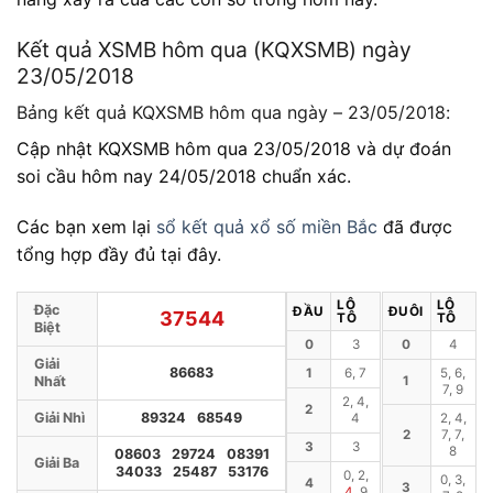
Kết quả XSMB hôm qua (KQXSMB) ngày
23/05/2018
Bảng kết quả KQXSMB hôm qua ngày – 23/05/2018:
Cập nhật KQXSMB hôm qua 23/05/2018 và dự đoán
soi cầu hôm nay 24/05/2018 chuẩn xác.
Các bạn xem lại
sổ kết quả xổ số miền Bắc
đã được
tổng hợp đầy đủ tại đây.
LÔ
LÔ
Đặc
ĐẦU
ĐUÔI
375
44
TÔ
TÔ
Biệt
0
3
0
4
Giải
86683
1
6, 7
5, 6,
Nhất
1
7, 9
2, 4,
2
Giải Nhì
89324
68549
4
2, 4,
2
7, 7,
3
3
8
08603
29724
08391
Giải Ba
34033
25487
53176
0, 2,
0, 3,
4
3
4
, 9