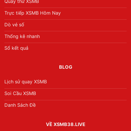
Quay thử XSMB
Thống kê giải đặc biệt theo tuần XSMB
Trực tiếp XSMB Hôm Nay
Dò vé số
Thống kê nhanh
Sổ kết quả
BLOG
Lịch sử quay XSMB
Soi Cầu XSMB
Danh Sách Đề
VỀ XSMB38.LIVE