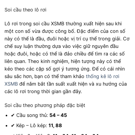
Soi cầu theo lô rơi
Lô rơi trong soi cầu XSMB thường xuất hiện sau khi
một con số vừa được công bố. Đặc điểm của con số
này có thể là đầu, đuôi hoặc vị trí cụ thể trong giải. Cơ
chế suy luận thường dựa vào việc giữ nguyên đầu
hoặc đuôi, hoặc có thể là đảo chiều để tìm ra các số
liên quan. Theo kinh nghiệm, hiện tượng này có thể
kéo theo các cặp số gợi ý tương ứng. Để có cái nhìn
sâu sắc hơn, bạn có thể tham khảo
thống kê lô rơi
XSMB
để nắm bắt tần suất xuất hiện và xu hướng của
các lô rơi trong thời gian gần đây.
Soi cầu theo phương pháp đặc biệt
✔ Cầu song thủ:
54 – 45
✔ Kép – Lô kép:
11, 88