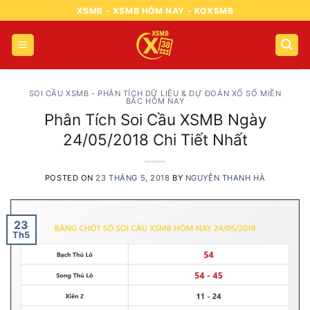
Skip
XSMB - XSMB HÔM NAY - KQXSMB
to
content
SOI CẦU XSMB - PHÂN TÍCH DỮ LIỆU & DỰ ĐOÁN XỔ SỐ MIỀN
BẮC HÔM NAY
Phân Tích Soi Cầu XSMB Ngày
24/05/2018 Chi Tiết Nhất
POSTED ON
23 THÁNG 5, 2018
BY
NGUYỄN THANH HÀ
23
Th5