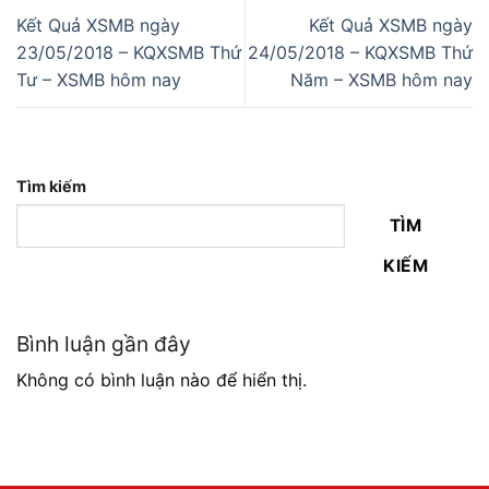
Kết Quả XSMB ngày
Kết Quả XSMB ngày
23/05/2018 – KQXSMB Thứ
24/05/2018 – KQXSMB Thứ
Tư – XSMB hôm nay
Năm – XSMB hôm nay
Tìm kiếm
TÌM
KIẾM
Bình luận gần đây
Không có bình luận nào để hiển thị.