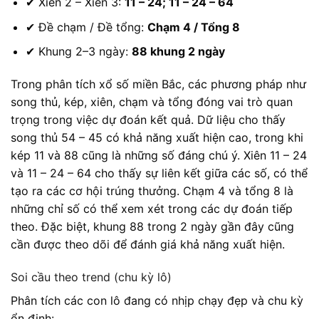
✔ Xiên 2 – Xiên 3:
11 – 24; 11 – 24 – 64
✔ Đề chạm / Đề tổng:
Chạm 4 / Tổng 8
✔ Khung 2–3 ngày:
88 khung 2 ngày
Trong phân tích xổ số miền Bắc, các phương pháp như
song thủ, kép, xiên, chạm và tổng đóng vai trò quan
trọng trong việc dự đoán kết quả. Dữ liệu cho thấy
song thủ 54 – 45 có khả năng xuất hiện cao, trong khi
kép 11 và 88 cũng là những số đáng chú ý. Xiên 11 – 24
và 11 – 24 – 64 cho thấy sự liên kết giữa các số, có thể
tạo ra các cơ hội trúng thưởng. Chạm 4 và tổng 8 là
những chỉ số có thể xem xét trong các dự đoán tiếp
theo. Đặc biệt, khung 88 trong 2 ngày gần đây cũng
cần được theo dõi để đánh giá khả năng xuất hiện.
Soi cầu theo trend (chu kỳ lô)
Phân tích các con lô đang có nhịp chạy đẹp và chu kỳ
ổn định: