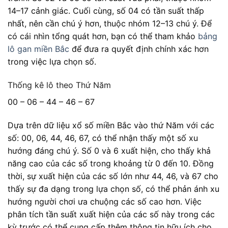
14–17 cảnh giác. Cuối cùng, số 04 có tần suất thấp
nhất, nên cần chú ý hơn, thuộc nhóm 12–13 chú ý. Để
có cái nhìn tổng quát hơn, bạn có thể tham khảo
bảng
lô gan miền Bắc
để đưa ra quyết định chính xác hơn
trong việc lựa chọn số.
Thống kê lô theo Thứ Năm
00 – 06 – 44 – 46 – 67
Dựa trên dữ liệu xổ số miền Bắc vào thứ Năm với các
số: 00, 06, 44, 46, 67, có thể nhận thấy một số xu
hướng đáng chú ý. Số 0 và 6 xuất hiện, cho thấy khả
năng cao của các số trong khoảng từ 0 đến 10. Đồng
thời, sự xuất hiện của các số lớn như 44, 46, và 67 cho
thấy sự đa dạng trong lựa chọn số, có thể phản ánh xu
hướng người chơi ưa chuộng các số cao hơn. Việc
phân tích tần suất xuất hiện của các số này trong các
kỳ trước có thể cung cấp thêm thông tin hữu ích cho