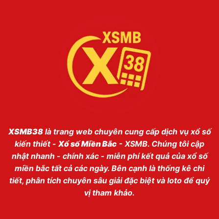
XSMB38
là trang web chuyên cung cấp dịch vụ xổ số
kiến thiết -
Xổ số Miền Bắc
- XSMB. Chúng tôi cập
nhật nhanh - chính xác - miễn phí kết quả của xổ số
miền bắc tất cả các ngày. Bên cạnh là thống kê chi
tiết, phân tích chuyên sâu giải đặc biệt và loto để quý
vị tham khảo.