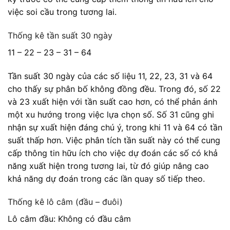
việc soi cầu trong tương lai.
Thống kê tần suất 30 ngày
11 – 22 – 23 – 31 – 64
Tần suất 30 ngày của các số liệu 11, 22, 23, 31 và 64
cho thấy sự phân bố không đồng đều. Trong đó, số 22
và 23 xuất hiện với tần suất cao hơn, có thể phản ánh
một xu hướng trong việc lựa chọn số. Số 31 cũng ghi
nhận sự xuất hiện đáng chú ý, trong khi 11 và 64 có tần
suất thấp hơn. Việc phân tích tần suất này có thể cung
cấp thông tin hữu ích cho việc dự đoán các số có khả
năng xuất hiện trong tương lai, từ đó giúp nâng cao
khả năng dự đoán trong các lần quay số tiếp theo.
Thống kê lô câm (đầu – đuôi)
Lô câm đầu: Không có đầu câm