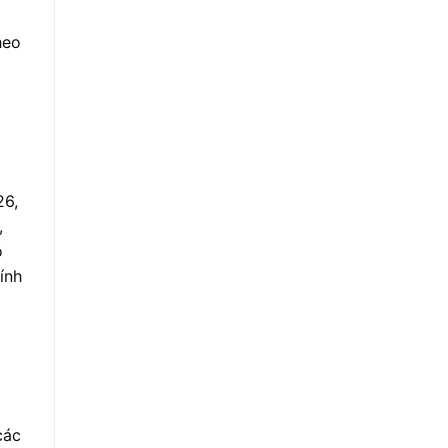
heo
26,
,
ó
ính
các