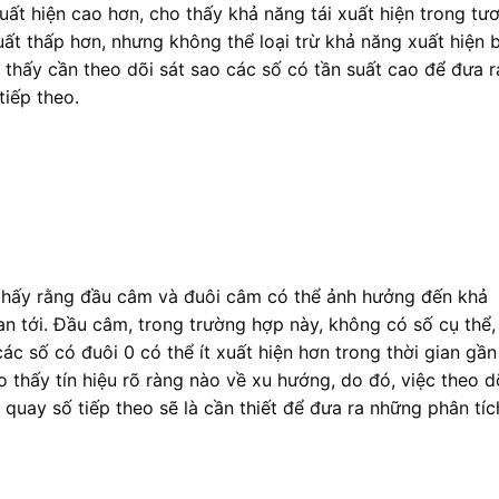
uất hiện cao hơn, cho thấy khả năng tái xuất hiện trong tư
suất thấp hơn, nhưng không thể loại trừ khả năng xuất hiện 
 thấy cần theo dõi sát sao các số có tần suất cao để đưa r
tiếp theo.
 thấy rằng đầu câm và đuôi câm có thể ảnh hưởng đến khả
an tới. Đầu câm, trong trường hợp này, không có số cụ thể,
các số có đuôi 0 có thể ít xuất hiện hơn trong thời gian gần
o thấy tín hiệu rõ ràng nào về xu hướng, do đó, việc theo d
quay số tiếp theo sẽ là cần thiết để đưa ra những phân tíc