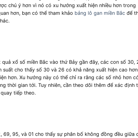
ược chú ý hơn vì nó có xu hướng xuất hiện nhiều hơn trong
 quan hơn, bạn có thể tham khảo
bảng lô gan miền Bắc
để t
khác.
t quả xổ số miền Bắc vào thứ Bảy gần đây, các con số 30, 
ần suất cho thấy số 30 và 26 có khả năng xuất hiện cao hơn
hiện hơn. Xu hướng này có thể chỉ ra rằng các số nhỏ hơn c
ng thời gian tới. Tuy nhiên, cần theo dõi thêm để xác định t
quay tiếp theo.
2, 69, 95, và 01 cho thấy sự phân bố không đồng đều giữa 