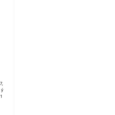
7,
 ý
G1