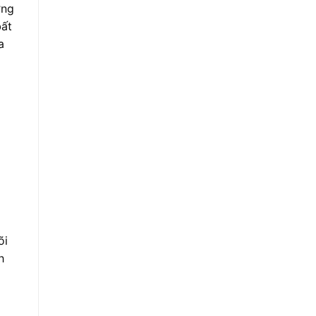
ơng
bất
a
õi
h