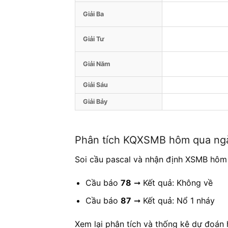
Giải Ba
Giải Tư
Giải Năm
Giải Sáu
Giải Bảy
Phân tích KQXSMB hôm qua ngà
Soi cầu pascal và nhận định XSMB hôm 
Cầu báo
78
➞ Kết quả:
Không về
Cầu báo
87
➞ Kết quả:
Nổ 1 nháy
Xem lại phân tích và thống kê dự đoán