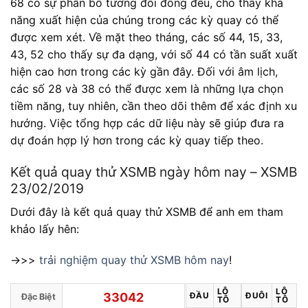
68 có sự phân bố tương đối đồng đều, cho thấy khả
năng xuất hiện của chúng trong các kỳ quay có thể
được xem xét. Về mặt theo tháng, các số 44, 15, 33,
43, 52 cho thấy sự đa dạng, với số 44 có tần suất xuất
hiện cao hơn trong các kỳ gần đây. Đối với âm lịch,
các số 28 và 38 có thể được xem là những lựa chọn
tiềm năng, tuy nhiên, cần theo dõi thêm để xác định xu
hướng. Việc tổng hợp các dữ liệu này sẽ giúp đưa ra
dự đoán hợp lý hơn trong các kỳ quay tiếp theo.
Kết quả quay thử XSMB ngày hôm nay – XSMB
23/02/2019
Dưới đây là kết quả quay thử XSMB để anh em tham
khảo lấy hên:
->>>
trải nghiệm quay thử XSMB hôm nay
!
LÔ
LÔ
330
42
ĐẦU
ĐUÔI
Đặc Biệt
TÔ
TÔ