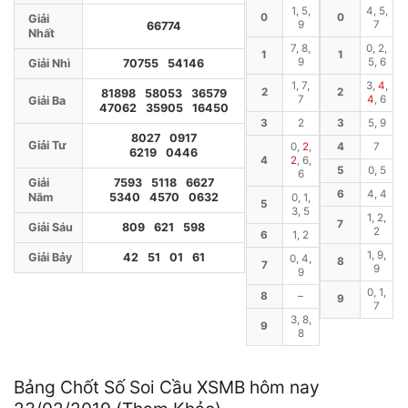
1, 5,
4, 5,
0
0
Giải
9
7
66774
Nhất
7, 8,
0, 2,
1
1
9
5, 6
Giải Nhì
70755
54146
1, 7,
3,
4
,
2
2
81898
58053
36579
7
4
, 6
Giải Ba
47062
35905
16450
3
2
3
5, 9
8027
0917
Giải Tư
0,
2
,
4
7
6219
0446
4
2
, 6,
5
0, 5
6
Giải
7593
5118
6627
6
4, 4
Năm
5340
4570
0632
0, 1,
5
3, 5
1, 2,
7
Giải Sáu
809
621
598
2
6
1, 2
1, 9,
Giải Bảy
42
51
01
61
0, 4,
8
7
9
9
0, 1,
8
–
9
7
3, 8,
9
8
Bảng Chốt Số Soi Cầu XSMB hôm nay