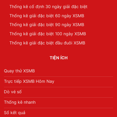
Thống kê cố định 30 ngày giải đặc biệt
Thống kê Lô Xiên 4
Thống kê giải đặc biệt 60 ngày XSMB
Thống kê đầu đuôi tổng lô tô
Thống kê giải đặc biệt 90 ngày XSMB
Thống kê giải đặc biệt 100 ngày XSMB
Thống kê giải đặc biệt đầu đuôi XSMB
Thống kê tổng giải đặc biệt XSMB
TIỆN ÍCH
Thống kê giải đặc biệt theo năm XSMB
Thống kê giải đặc biệt theo tháng XSMB
Quay thử XSMB
Thống kê giải đặc biệt theo tuần XSMB
Trực tiếp XSMB Hôm Nay
Dò vé số
Thống kê nhanh
Sổ kết quả