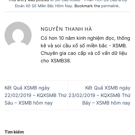
Đoán Xổ Số Miền Bắc Hôm Nay
. Bookmark the
permalink
.
NGUYỄN THANH HÀ
Có hơn 10 năm kinh nghiệm đọc, thống
kê và soi cầu xổ số miền bắc - XSMB.
Chuyên gia cao cấp và cố vấn dữ liệu
cho XSMB38.
Kết Quả XSMB ngày
Kết Quả XSMB ngày
22/02/2019 – KQXSMB Thứ
23/02/2019 – KQXSMB Thứ
Sáu – XSMB hôm nay
Bảy – XSMB hôm nay
Tìm kiếm