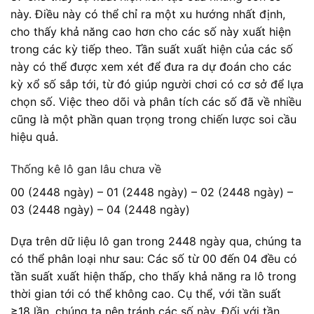
này. Điều này có thể chỉ ra một xu hướng nhất định,
cho thấy khả năng cao hơn cho các số này xuất hiện
trong các kỳ tiếp theo. Tần suất xuất hiện của các số
này có thể được xem xét để đưa ra dự đoán cho các
kỳ xổ số sắp tới, từ đó giúp người chơi có cơ sở để lựa
chọn số. Việc theo dõi và phân tích các số đã về nhiều
cũng là một phần quan trọng trong chiến lược soi cầu
hiệu quả.
Thống kê lô gan lâu chưa về
00 (2448 ngày) – 01 (2448 ngày) – 02 (2448 ngày) –
03 (2448 ngày) – 04 (2448 ngày)
Dựa trên dữ liệu lô gan trong 2448 ngày qua, chúng ta
có thể phân loại như sau: Các số từ 00 đến 04 đều có
tần suất xuất hiện thấp, cho thấy khả năng ra lô trong
thời gian tới có thể không cao. Cụ thể, với tần suất
≥18 lần, chúng ta nên tránh các số này. Đối với tần