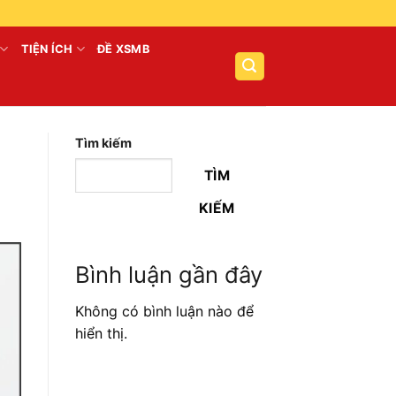
TIỆN ÍCH
ĐỀ XSMB
Tìm kiếm
TÌM
KIẾM
Bình luận gần đây
Không có bình luận nào để
hiển thị.