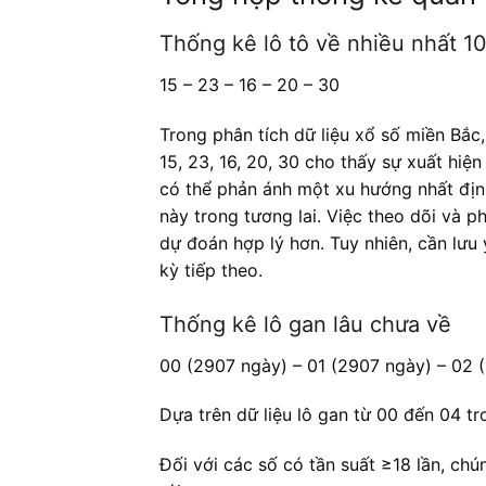
Thống kê lô tô về nhiều nhất 10
15 – 23 – 16 – 20 – 30
Trong phân tích dữ liệu xổ số miền Bắc,
15, 23, 16, 20, 30 cho thấy sự xuất hi
có thể phản ánh một xu hướng nhất định
này trong tương lai. Việc theo dõi và p
dự đoán hợp lý hơn. Tuy nhiên, cần lưu
kỳ tiếp theo.
Thống kê lô gan lâu chưa về
00 (2907 ngày) – 01 (2907 ngày) – 02 
Dựa trên dữ liệu lô gan từ 00 đến 04 tr
Đối với các số có tần suất ≥18 lần, chún