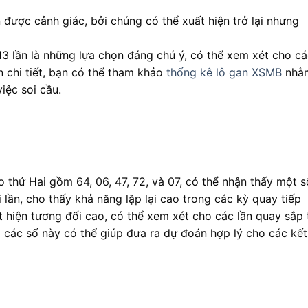
được cảnh giác, bởi chúng có thể xuất hiện trở lại nhưng
13 lần là những lựa chọn đáng chú ý, có thể xem xét cho c
n chi tiết, bạn có thể tham khảo
thống kê lô gan XSMB
nhằ
iệc soi cầu.
o thứ Hai gồm 64, 06, 47, 72, và 07, có thể nhận thấy một s
 lần, cho thấy khả năng lặp lại cao trong các kỳ quay tiếp
 hiện tương đối cao, có thể xem xét cho các lần quay sắp t
ủa các số này có thể giúp đưa ra dự đoán hợp lý cho các kết