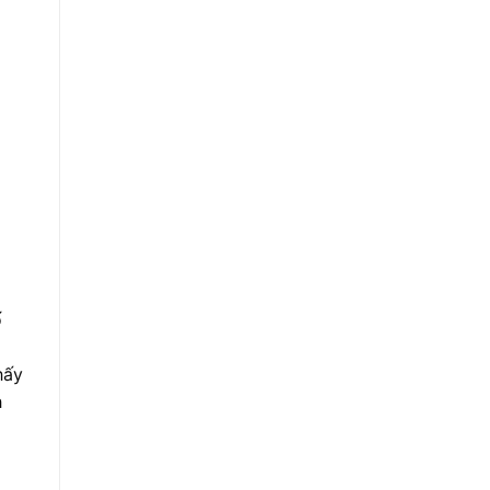
ố
hấy
h