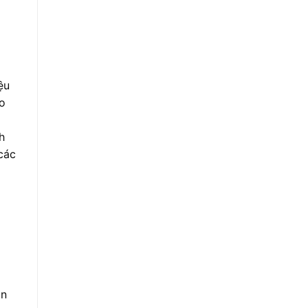
ệu
ao
h
các
an