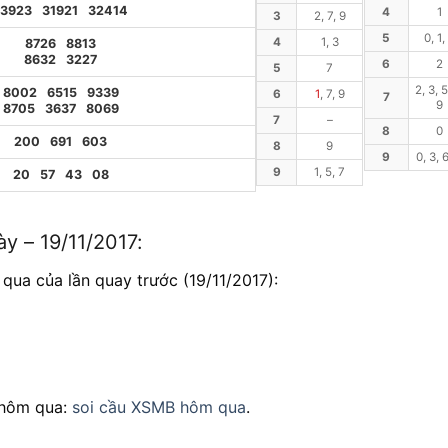
13923
31921
32414
4
1
3
2, 7, 9
5
0, 1,
4
1, 3
8726
8813
8632
3227
6
2
5
7
2, 3, 5
8002
6515
9339
6
1
, 7, 9
7
9
8705
3637
8069
7
–
8
0
200
691
603
8
9
9
0, 3, 
9
1, 5, 7
20
57
43
08
 – 19/11/2017:
qua của lần quay trước (19/11/2017):
 hôm qua:
soi cầu XSMB hôm qua
.