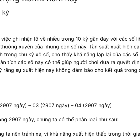
 kỳ
 việc ghi nhận lô về nhiều trong 10 kỳ gần đây với các số li
ện thường xuyên của những con số này. Tần suất xuất hiện c
 trong chu kỳ xổ số, cho thấy khả năng lặp lại của các số
hân tích các số này có thể giúp người chơi đưa ra quyết địn
 ý rằng sự xuất hiện này không đảm bảo cho kết quả trong 
(2907 ngày) – 03 (2907 ngày) – 04 (2907 ngày)
ong 2907 ngày, chúng ta có thể phân loại như sau:
g ta nên tránh xa, vì khả năng xuất hiện thấp trong thời gi