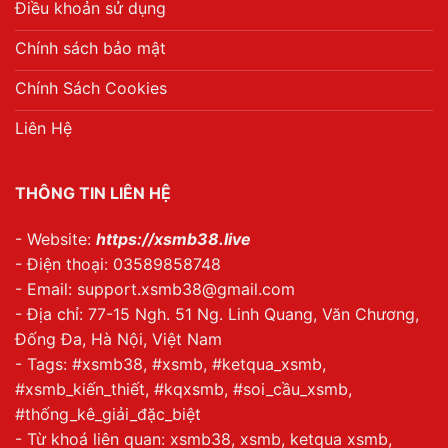
Điều khoản sử dụng
Chính sách bảo mật
Chính Sách Cookies
Liên Hệ
THÔNG TIN LIÊN HỆ
- Website:
https://xsmb38.live
- Điện thoại: 03589858748
- Email: support.xsmb38@gmail.com
- Địa chỉ: 77-15 Ngh. 51 Ng. Linh Quang, Văn Chương,
Đống Đa, Hà Nội, Việt Nam
- Tags: #xsmb38, #xsmb, #ketqua_xsmb,
#xsmb_kiến_thiết, #kqxsmb, #soi_cầu_xsmb,
#thống_kê_giải_đặc_biệt
- Từ khoá liên quan: xsmb38, xsmb, ketqua xsmb,