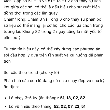
Xiên: Cặp số 51 – 13 và 51 – 13 – 02 cho thấy sự liên
kết giữa các số, có thể là dấu hiệu cho sự xuất hiện
đồng thời trong các lần quay.
Chạm/Tổng: Chạm 8 và Tổng 6 cho thấy sự phân bố
số liệu có thể mang lại cơ hội cho các lựa chọn trong
tương lai. Khung 82 trong 2 ngày cũng là một yếu tố
cần lưu ý.
Từ các tín hiệu này, có thể xây dựng các phương án
soi cầu hợp lý dựa trên tần suất và xu hướng đã phân
tích.
Soi cầu theo trend (chu kỳ lô)
Phân tích các con lô đang có nhịp chạy đẹp và chu kỳ
ổn định:
Lô chạy 3–5 kỳ (ăn thông):
51, 13, 02, 82
Lô về nhiều theo tháng:
52, 02, 07, 22, 51