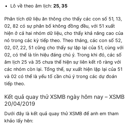
Lô về theo âm lịch:
25, 35
Phân tích dữ liệu ăn thông cho thấy các con số 51, 13,
02, 82 có sự phân bố không đồng đều, với 51 xuất
hiện ở cả hai nhóm dữ liệu, cho thấy khả năng cao của
nó trong các kỳ tiếp theo. Theo tháng, các con số 52,
02, 07, 22, 51 cũng cho thấy sự lặp lại của 51, cùng với
02, có thể là tín hiệu đáng chú ý. Trong khi đó, các số
âm lịch 25 và 35 chưa thể hiện sự liên kết rõ ràng với
các nhóm còn lại. Tổng thể, sự xuất hiện lặp lại của 51
và 02 có thể là yếu tố cần chú ý trong các dự đoán
tiếp theo.
Kết quả quay thử XSMB ngày hôm nay – XSMB
20/04/2019
Dưới đây là kết quả quay thử XSMB để anh em tham
khảo lấy hên: