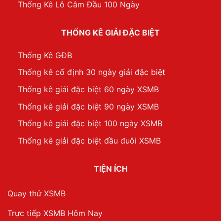
Thống Kê Lô Câm Đầu 100 Ngày
Thống Kê Lô Câm Đuôi MB 100 Ngày
THỐNG KÊ GIẢI ĐẶC BIỆT
Thống kê xiên 3
Thống Kê GĐB
Thống kê & soi cầu xiên 2
Thống kê cố định 30 ngày giải đặc biệt
Thống kê Lô Xiên 4
Thống kê giải đặc biệt 60 ngày XSMB
Thống kê đầu đuôi tổng lô tô
Thống kê giải đặc biệt 90 ngày XSMB
Thống kê giải đặc biệt 100 ngày XSMB
Thống kê giải đặc biệt đầu đuôi XSMB
Thống kê tổng giải đặc biệt XSMB
TIỆN ÍCH
Thống kê giải đặc biệt theo năm XSMB
Thống kê giải đặc biệt theo tháng XSMB
Quay thử XSMB
Thống kê giải đặc biệt theo tuần XSMB
Trực tiếp XSMB Hôm Nay