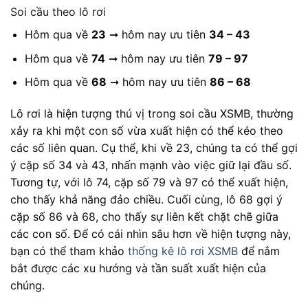
Soi cầu theo lô rơi
Hôm qua về
23
➞ hôm nay ưu tiên
34 – 43
Hôm qua về
74
➞ hôm nay ưu tiên
79 – 97
Hôm qua về
68
➞ hôm nay ưu tiên
86 – 68
Lô rơi là hiện tượng thú vị trong soi cầu XSMB, thường
xảy ra khi một con số vừa xuất hiện có thể kéo theo
các số liên quan. Cụ thể, khi về 23, chúng ta có thể gợi
ý cặp số 34 và 43, nhấn mạnh vào việc giữ lại đầu số.
Tương tự, với lô 74, cặp số 79 và 97 có thể xuất hiện,
cho thấy khả năng đảo chiều. Cuối cùng, lô 68 gợi ý
cặp số 86 và 68, cho thấy sự liên kết chặt chẽ giữa
các con số. Để có cái nhìn sâu hơn về hiện tượng này,
bạn có thể tham khảo
thống kê lô rơi XSMB
để nắm
bắt được các xu hướng và tần suất xuất hiện của
chúng.