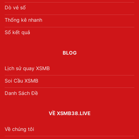
Dò vé số
Thống kê nhanh
Sổ kết quả
BLOG
Lịch sử quay XSMB
Soi Cầu XSMB
Danh Sách Đề
VỀ XSMB38.LIVE
Về chúng tôi