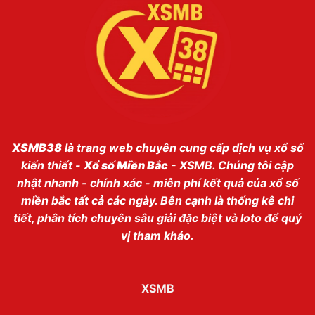
XSMB38
là trang web chuyên cung cấp dịch vụ xổ số
kiến thiết -
Xổ số Miền Bắc
- XSMB. Chúng tôi cập
nhật nhanh - chính xác - miễn phí kết quả của xổ số
miền bắc tất cả các ngày. Bên cạnh là thống kê chi
tiết, phân tích chuyên sâu giải đặc biệt và loto để quý
vị tham khảo.
XSMB