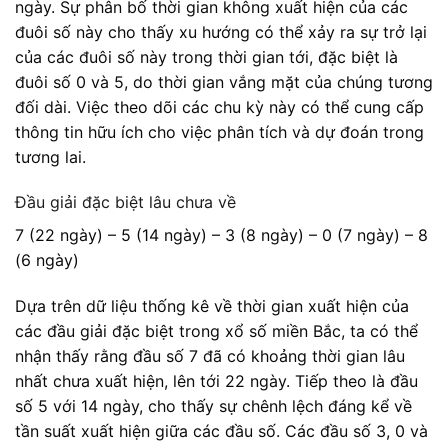
ngày. Sự phân bố thời gian không xuất hiện của các
đuôi số này cho thấy xu hướng có thể xảy ra sự trở lại
của các đuôi số này trong thời gian tới, đặc biệt là
đuôi số 0 và 5, do thời gian vắng mặt của chúng tương
đối dài. Việc theo dõi các chu kỳ này có thể cung cấp
thông tin hữu ích cho việc phân tích và dự đoán trong
tương lai.
Đầu giải đặc biệt lâu chưa về
7 (22 ngày) – 5 (14 ngày) – 3 (8 ngày) – 0 (7 ngày) – 8
(6 ngày)
Dựa trên dữ liệu thống kê về thời gian xuất hiện của
các đầu giải đặc biệt trong xổ số miền Bắc, ta có thể
nhận thấy rằng đầu số 7 đã có khoảng thời gian lâu
nhất chưa xuất hiện, lên tới 22 ngày. Tiếp theo là đầu
số 5 với 14 ngày, cho thấy sự chênh lệch đáng kể về
tần suất xuất hiện giữa các đầu số. Các đầu số 3, 0 và