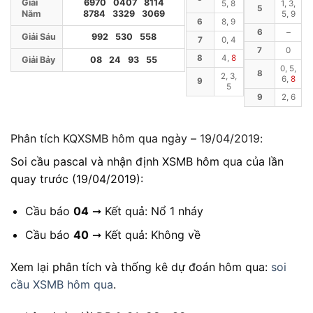
Giải
6970
0407
8114
5, 8
1, 3,
5
Năm
8784
3329
3069
5, 9
6
8, 9
6
–
Giải Sáu
992
530
558
7
0, 4
7
0
8
4,
8
Giải Bảy
08
24
93
55
0, 5,
8
2, 3,
6,
8
9
5
9
2, 6
Phân tích KQXSMB hôm qua ngày – 19/04/2019:
Soi cầu pascal và nhận định XSMB hôm qua của lần
quay trước (19/04/2019):
Cầu báo
04
➞ Kết quả:
Nổ 1 nháy
Cầu báo
40
➞ Kết quả:
Không về
Xem lại phân tích và thống kê dự đoán hôm qua:
soi
cầu XSMB hôm qua
.