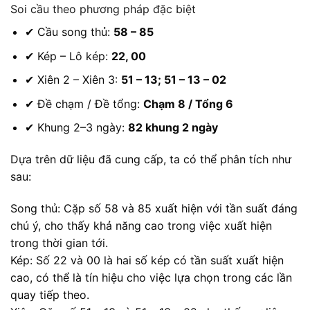
Soi cầu theo phương pháp đặc biệt
✔ Cầu song thủ:
58 – 85
✔ Kép – Lô kép:
22, 00
✔ Xiên 2 – Xiên 3:
51 – 13; 51 – 13 – 02
✔ Đề chạm / Đề tổng:
Chạm 8 / Tổng 6
✔ Khung 2–3 ngày:
82 khung 2 ngày
Dựa trên dữ liệu đã cung cấp, ta có thể phân tích như
sau:
Song thủ: Cặp số 58 và 85 xuất hiện với tần suất đáng
chú ý, cho thấy khả năng cao trong việc xuất hiện
trong thời gian tới.
Kép: Số 22 và 00 là hai số kép có tần suất xuất hiện
cao, có thể là tín hiệu cho việc lựa chọn trong các lần
quay tiếp theo.