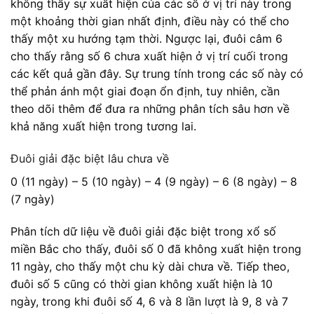
không thấy sự xuất hiện của các số ở vị trí này trong
một khoảng thời gian nhất định, điều này có thể cho
thấy một xu hướng tạm thời. Ngược lại, đuôi câm 6
cho thấy rằng số 6 chưa xuất hiện ở vị trí cuối trong
các kết quả gần đây. Sự trung tính trong các số này có
thể phản ánh một giai đoạn ổn định, tuy nhiên, cần
theo dõi thêm để đưa ra những phân tích sâu hơn về
khả năng xuất hiện trong tương lai.
Đuôi giải đặc biệt lâu chưa về
0 (11 ngày) – 5 (10 ngày) – 4 (9 ngày) – 6 (8 ngày) – 8
(7 ngày)
Phân tích dữ liệu về đuôi giải đặc biệt trong xổ số
miền Bắc cho thấy, đuôi số 0 đã không xuất hiện trong
11 ngày, cho thấy một chu kỳ dài chưa về. Tiếp theo,
đuôi số 5 cũng có thời gian không xuất hiện là 10
ngày, trong khi đuôi số 4, 6 và 8 lần lượt là 9, 8 và 7