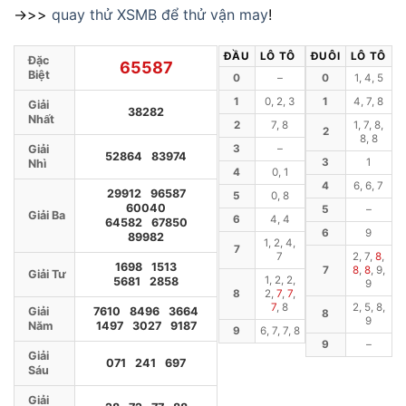
->>>
quay thử XSMB để thử vận may
!
ĐẦU
LÔ TÔ
ĐUÔI
LÔ TÔ
Đặc
655
87
Biệt
0
–
0
1, 4, 5
1
0, 2, 3
1
4, 7, 8
Giải
38282
Nhất
2
7, 8
1, 7, 8,
2
8, 8
Giải
3
–
52864
83974
3
1
Nhì
4
0, 1
4
6, 6, 7
29912
96587
5
0, 8
60040
5
–
Giải Ba
6
4, 4
64582
67850
6
9
89982
1, 2, 4,
7
7
2, 7,
8
,
1698
1513
7
8
,
8
, 9,
Giải Tư
1, 2, 2,
5681
2858
9
8
2,
7
,
7
,
7
, 8
2, 5, 8,
Giải
7610
8496
3664
8
9
Năm
1497
3027
9187
9
6, 7, 7, 8
9
–
Giải
071
241
697
Sáu
Giải