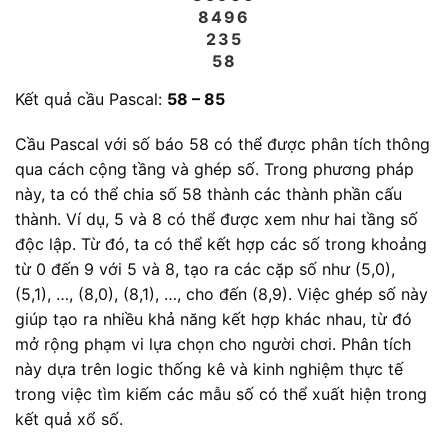
8496
235
58
Kết quả cầu Pascal:
58 – 85
Cầu Pascal với số báo 58 có thể được phân tích thông
qua cách cộng tầng và ghép số. Trong phương pháp
này, ta có thể chia số 58 thành các thành phần cấu
thành. Ví dụ, 5 và 8 có thể được xem như hai tầng số
độc lập. Từ đó, ta có thể kết hợp các số trong khoảng
từ 0 đến 9 với 5 và 8, tạo ra các cặp số như (5,0),
(5,1), …, (8,0), (8,1), …, cho đến (8,9). Việc ghép số này
giúp tạo ra nhiều khả năng kết hợp khác nhau, từ đó
mở rộng phạm vi lựa chọn cho người chơi. Phân tích
này dựa trên logic thống kê và kinh nghiệm thực tế
trong việc tìm kiếm các mẫu số có thể xuất hiện trong
kết quả xổ số.