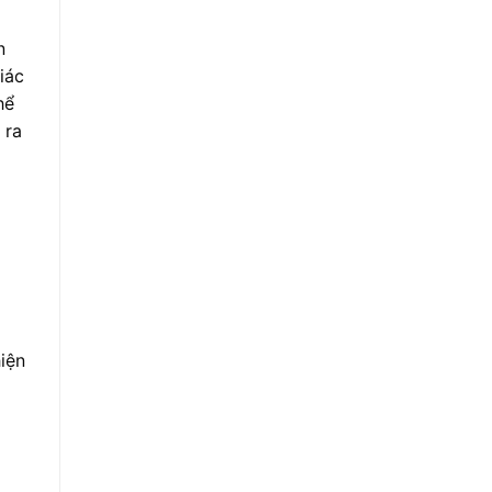
n
iác
hể
 ra
iện