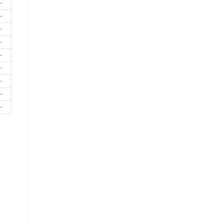
–
–
–
–
–
–
–
–
–