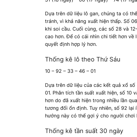
Dựa trên dữ liệu lô gan, chúng ta có th
tránh, vì khả năng xuất hiện thấp. Số 
khi soi cầu. Cuối cùng, các số 28 và 12
cao hơn. Để có cái nhìn chi tiết hơn về
quyết định hợp lý hơn.
Thống kê lô theo Thứ Sáu
10 – 92 – 33 – 46 – 01
Dựa trên dữ liệu của các kết quả xổ số 
01. Phân tích tần suất xuất hiện, số 10
hơn do đã xuất hiện trong nhiều lần qu
tương đối ổn định. Tuy nhiên, số 92 lại 
hướng này có thể gợi ý cho người chơi k
Thống kê tần suất 30 ngày