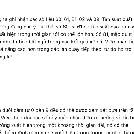
ta ghi nhận các số liệu 60, 61, 81, 02 và 09. Tần suất xuất
ớng đáng chú ý. Cụ thể, số 60 và 61 có tần suất cao hơn s
ất hiện trong thời gian tới có thể lớn hơn. Số 81, mặc dù ít
 dõi do tính bất ngờ trong các kết quả xổ số. Việc phân tí
hả năng cao hơn trong các lần quay tiếp theo, từ đó hỗ trợ
ng kê.
à đuôi câm từ 0 đến 9 đều có thể được xem xét dựa trên t
 Việc theo dõi các số này giúp nhận diện xu hướng và tín h
hông xuất hiện trong một khoảng thời gian dài, nó có thể
ể khẳng định rằng nó sẽ xuất hiện trong tương lai gần. Từ 