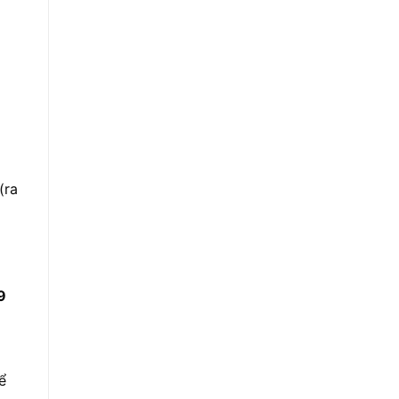
(ra
 9
ể