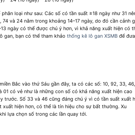
ể phân loại như sau: Các số có tần suất ≥18 ngày như 31 nê
06, 74 và 24 nằm trong khoảng 14–17 ngày, do đó cần cảnh g
–13 ngày có thể được chú ý hơn, vì khả năng xuất hiện có t
 lô gan, bạn có thể tham khảo
thống kê lô gan XSMB
để đưa
miền Bắc vào thứ Sáu gần đây, ta có các số: 10, 92, 33, 46,
 và 01 có vẻ như là những con số có khả năng xuất hiện cao
ay trước. Số 33 và 46 cũng đáng chú ý vì có tần suất xuất h
ít xuất hiện hơn, có thể là tín hiệu cho sự bất thường. Xu
hi lựa chọn số trong các lần quay tới.