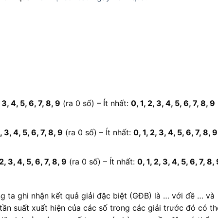
, 3, 4, 5, 6, 7, 8, 9
(ra 0 số) – Ít nhất:
0, 1, 2, 3, 4, 5, 6, 7, 8, 9
, 3, 4, 5, 6, 7, 8, 9
(ra 0 số) – Ít nhất:
0, 1, 2, 3, 4, 5, 6, 7, 8, 9
 2, 3, 4, 5, 6, 7, 8, 9
(ra 0 số) – Ít nhất:
0, 1, 2, 3, 4, 5, 6, 7, 8,
g ta ghi nhận kết quả giải đặc biệt (GĐB) là … với đề … và
, tần suất xuất hiện của các số trong các giải trước đó có th