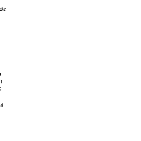
sắc
n
ột
ố
hả