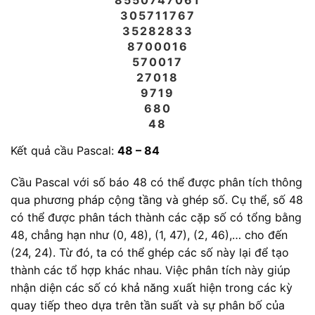
305711767
35282833
8700016
570017
27018
9719
680
48
Kết quả cầu Pascal:
48 – 84
Cầu Pascal với số báo 48 có thể được phân tích thông
qua phương pháp cộng tầng và ghép số. Cụ thể, số 48
có thể được phân tách thành các cặp số có tổng bằng
48, chẳng hạn như (0, 48), (1, 47), (2, 46),… cho đến
(24, 24). Từ đó, ta có thể ghép các số này lại để tạo
thành các tổ hợp khác nhau. Việc phân tích này giúp
nhận diện các số có khả năng xuất hiện trong các kỳ
quay tiếp theo dựa trên tần suất và sự phân bố của