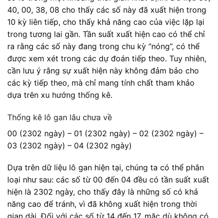
40, 00, 38, 08 cho thấy các số này đã xuất hiện trong
10 kỳ liên tiếp, cho thấy khả năng cao của việc lặp lại
trong tương lai gần. Tần suất xuất hiện cao có thể chỉ
ra rằng các số này đang trong chu kỳ “nóng”, có thể
được xem xét trong các dự đoán tiếp theo. Tuy nhiên,
cần lưu ý rằng sự xuất hiện này không đảm bảo cho
các kỳ tiếp theo, mà chỉ mang tính chất tham khảo
dựa trên xu hướng thống kê.
Thống kê lô gan lâu chưa về
00 (2302 ngày) – 01 (2302 ngày) – 02 (2302 ngày) –
03 (2302 ngày) – 04 (2302 ngày)
Dựa trên dữ liệu lô gan hiện tại, chúng ta có thể phân
loại như sau: các số từ 00 đến 04 đều có tần suất xuất
hiện là 2302 ngày, cho thấy đây là những số có khả
năng cao để tránh, vì đã không xuất hiện trong thời
gian dài. Đối với các số từ 14 đến 17, mặc dù không có