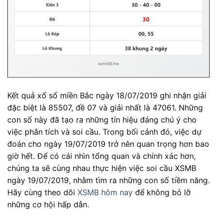
Kết quả xổ số miền Bắc ngày 18/07/2019 ghi nhận giải
đặc biệt là 85507, đề 07 và giải nhất là 47061. Những
con số này đã tạo ra những tín hiệu đáng chú ý cho
việc phân tích và soi cầu. Trong bối cảnh đó, việc dự
đoán cho ngày 19/07/2019 trở nên quan trọng hơn bao
giờ hết. Để có cái nhìn tổng quan và chính xác hơn,
chúng ta sẽ cùng nhau thực hiện việc soi cầu XSMB
ngày 19/07/2019, nhằm tìm ra những con số tiềm năng.
Hãy cùng theo dõi
XSMB hôm nay
để không bỏ lỡ
những cơ hội hấp dẫn.