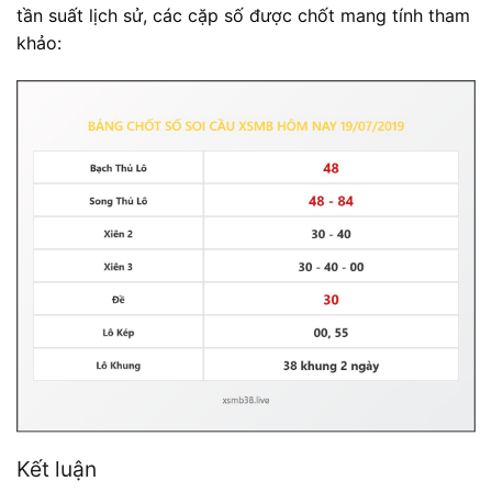
tần suất lịch sử, các cặp số được chốt mang tính tham
khảo:
Kết luận