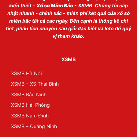
kiến thiết -
Xổ số Miền Bắc
- XSMB. Chúng tôi cập
nhật nhanh - chính xác - miễn phí kết quả của xổ số
miền bắc tất cả các ngày. Bên cạnh là thống kê chi
tiết, phân tích chuyên sâu giải đặc biệt và loto để quý
vị tham khảo.
XSMB
XSMB Hà Nội
XSMB – XS Thái Bình
XSMB Bắc Ninh
XSMB Hải Phòng
XSMB Nam Định
XSMB – Quảng Ninh
XSMB Thứ Hai