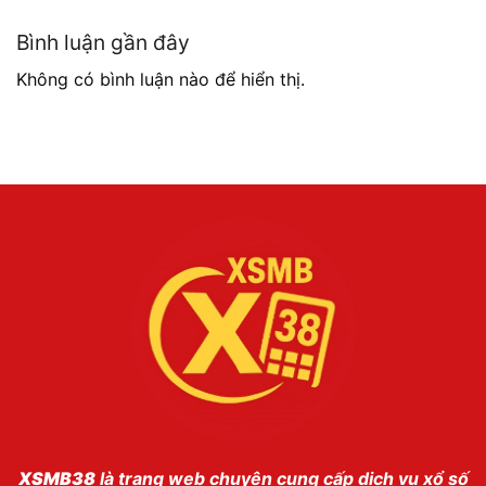
Bình luận gần đây
Không có bình luận nào để hiển thị.
XSMB38
là trang web chuyên cung cấp dịch vụ xổ số