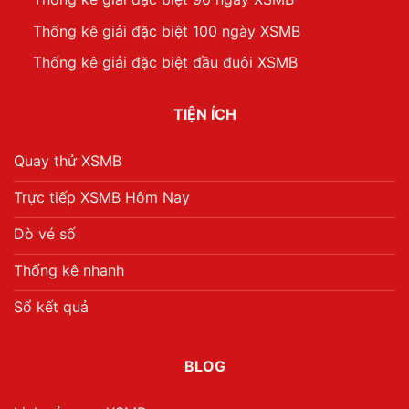
Thống kê giải đặc biệt 100 ngày XSMB
Thống kê giải đặc biệt đầu đuôi XSMB
Thống kê tổng giải đặc biệt XSMB
TIỆN ÍCH
Thống kê giải đặc biệt theo năm XSMB
Thống kê giải đặc biệt theo tháng XSMB
Quay thử XSMB
Thống kê giải đặc biệt theo tuần XSMB
Trực tiếp XSMB Hôm Nay
Dò vé số
Thống kê nhanh
Sổ kết quả
BLOG