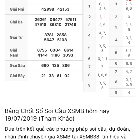
0, 1,
1
2
, 6,
1
4, 8
6, 8
Giải Nhì
42998
42153
2
1
,
1
2
0
26261
06477
57511
Giải Ba
47918
36310
21749
3
3, 5
3, 5,
3
9
4, 7,
3781
2858
4
Giải Tư
9
0, 1,
5647
5108
4
4
3, 5,
5
Giải
8755
6004
8614
8
3, 5,
5
Năm
4144
1186
3093
9
6
0, 1, 1
6
8, 8
Giải Sáu
660
135
886
7
7
7
4, 7
8
1, 6, 6
Giải Bảy
21
33
61
02
0, 1,
8
3, 5,
5, 9
9
8
9
4
Bảng Chốt Số Soi Cầu XSMB hôm nay
19/07/2019 (Tham Khảo)
Dựa trên kết quả các phương pháp soi cầu, dự đoán,
nhận định chuyên gia XSMB tại XSMB38, tín hiệu và