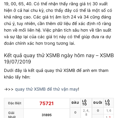
19, 00, 65, 40. Có thể nhận thấy rằng giá trị 30 xuất
hiện ở cả hai chu kỳ, cho thấy đây có thể là một số có
khả năng cao. Các giá trị âm lịch 24 và 34 cũng đáng
chú ý, tuy nhiên, cần thêm dữ liệu để xác định rõ ràng
hơn về mối liên hệ. Việc phân tích sâu hơn về tần suất
và sự lặp lại của các giá trị này có thể giúp đưa ra dự
đoán chính xác hơn trong tương lai.
Kết quả quay thử XSMB ngày hôm nay – XSMB
19/07/2019
Dưới đây là kết quả quay thử XSMB để anh em tham
khảo lấy hên:
->>>
quay thử XSMB để thử vận may
!
LÔ
LÔ
757
21
ĐẦU
ĐUÔI
Đặc Biệt
TÔ
TÔ
2, 4,
0
1, 6
0
Giải
8
31895
Nhất
1,
2
,