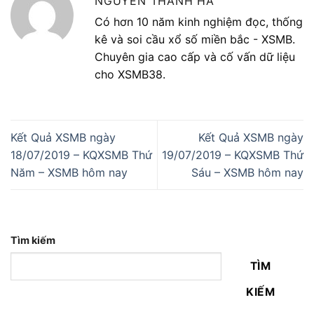
NGUYỄN THANH HÀ
Có hơn 10 năm kinh nghiệm đọc, thống
kê và soi cầu xổ số miền bắc - XSMB.
Chuyên gia cao cấp và cố vấn dữ liệu
cho XSMB38.
Kết Quả XSMB ngày
Kết Quả XSMB ngày
18/07/2019 – KQXSMB Thứ
19/07/2019 – KQXSMB Thứ
Năm – XSMB hôm nay
Sáu – XSMB hôm nay
Tìm kiếm
TÌM
KIẾM