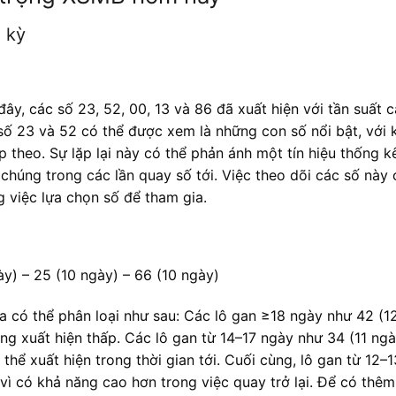
 kỳ
đây, các số 23, 52, 00, 13 và 86 đã xuất hiện với tần suất c
 số 23 và 52 có thể được xem là những con số nổi bật, với 
ếp theo. Sự lặp lại này có thể phản ánh một tín hiệu thống k
chúng trong các lần quay số tới. Việc theo dõi các số này 
ng việc lựa chọn số để tham gia.
ày) – 25 (10 ngày) – 66 (10 ngày)
 ta có thể phân loại như sau: Các lô gan ≥18 ngày như 42 (1
ăng xuất hiện thấp. Các lô gan từ 14–17 ngày như 34 (11 ngà
thể xuất hiện trong thời gian tới. Cuối cùng, lô gan từ 12–1
vì có khả năng cao hơn trong việc quay trở lại. Để có thêm