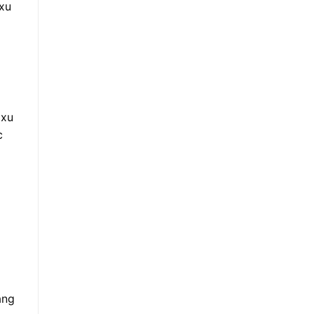
xu
 xu
c
áng