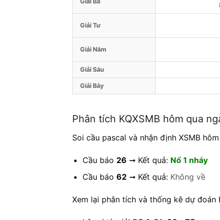
Giải Ba
Giải Tư
Giải Năm
Giải Sáu
Giải Bảy
Phân tích KQXSMB hôm qua ngà
Soi cầu pascal và nhận định XSMB hôm 
Cầu báo
26
➞ Kết quả:
Nổ 1 nháy
Cầu báo
62
➞ Kết quả:
Không về
Xem lại phân tích và thống kê dự đoán