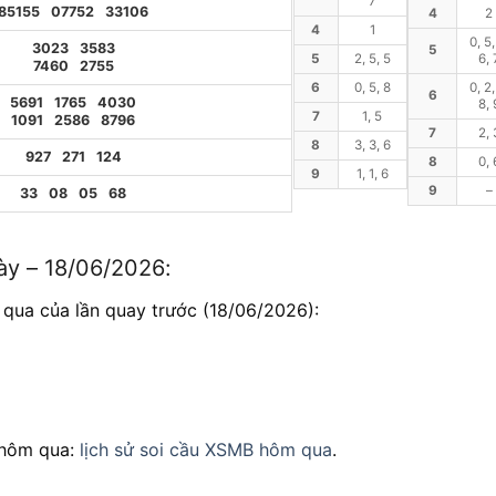
7
85155
07752
33106
4
2
4
1
0, 5,
3023
3583
5
5
2, 5, 5
6, 
7460
2755
6
0, 5, 8
0, 2,
6
5691
1765
4030
8, 
7
1, 5
1091
2586
8796
7
2, 
8
3, 3, 6
927
271
124
8
0, 
9
1, 1, 6
9
–
33
08
05
68
y – 18/06/2026:
qua của lần quay trước (18/06/2026):
 hôm qua:
lịch sử soi cầu XSMB hôm qua
.