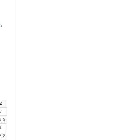
m
TÔ
6
9, 9
5
8, 8