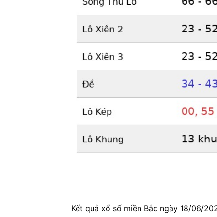
Kết quả xổ số miền Bắc ngày 18/06/2026 