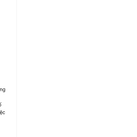
ong
ố
iệc