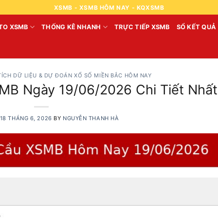
XSMB - XSMB HÔM NAY - KQXSMB
TO XSMB
THỐNG KÊ NHANH
TRỰC TIẾP XSMB
SỔ KẾT QUẢ
TÍCH DỮ LIỆU & DỰ ĐOÁN XỔ SỐ MIỀN BẮC HÔM NAY
SMB Ngày 19/06/2026 Chi Tiết Nhất
18 THÁNG 6, 2026
BY
NGUYỄN THANH HÀ