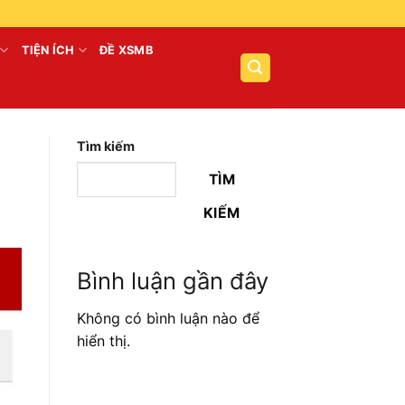
TIỆN ÍCH
ĐỀ XSMB
Tìm kiếm
TÌM
KIẾM
Bình luận gần đây
Không có bình luận nào để
hiển thị.