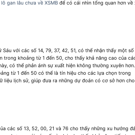
o
lô gan lâu chưa về XSMB
để có cái nhìn tổng quan hơn về 
 Sáu với các số 14, 79, 37, 42, 51, có thể nhận thấy một số
ện trong khoảng từ 1 đến 50, cho thấy khả năng cao của cá
 này, có thể phản ánh sự xuất hiện không thường xuyên hơn.
ảng từ 1 đến 50 có thể là tín hiệu cho các lựa chọn trong
dữ liệu lịch sử, giúp đưa ra những dự đoán có cơ sở hơn cho
của các số 13, 52, 00, 21 và 76 cho thấy những xu hướng đ