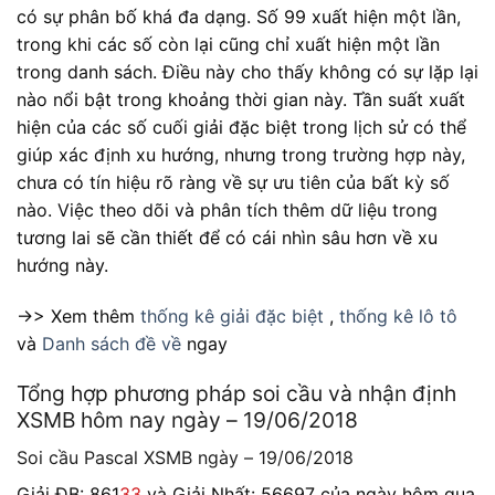
có sự phân bố khá đa dạng. Số 99 xuất hiện một lần,
trong khi các số còn lại cũng chỉ xuất hiện một lần
trong danh sách. Điều này cho thấy không có sự lặp lại
nào nổi bật trong khoảng thời gian này. Tần suất xuất
hiện của các số cuối giải đặc biệt trong lịch sử có thể
giúp xác định xu hướng, nhưng trong trường hợp này,
chưa có tín hiệu rõ ràng về sự ưu tiên của bất kỳ số
nào. Việc theo dõi và phân tích thêm dữ liệu trong
tương lai sẽ cần thiết để có cái nhìn sâu hơn về xu
hướng này.
->> Xem thêm
thống kê giải đặc biệt
,
thống kê lô tô
và
Danh sách đề về
ngay
Tổng hợp phương pháp soi cầu và nhận định
XSMB hôm nay ngày – 19/06/2018
Soi cầu Pascal XSMB ngày – 19/06/2018
Giải ĐB: 861
33
và Giải Nhất: 56697 của ngày hôm qua