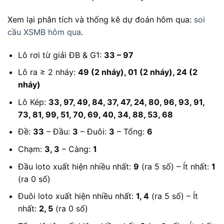
Xem lại phân tích và thống kê dự đoán hôm qua:
soi
cầu XSMB hôm qua
.
Lô rơi từ giải ĐB & G1:
33 – 97
Lô ra ≥ 2 nháy:
49 (2 nháy), 01 (2 nháy), 24 (2
nháy)
Lô Kép:
33, 97, 49, 84, 37, 47, 24, 80, 96, 93, 91,
73, 81, 99, 51, 70, 69, 40, 34, 88, 53, 68
Đề:
33
– Đầu:
3
– Đuôi:
3
– Tổng:
6
Chạm:
3, 3
– Càng:
1
Đầu loto xuất hiện nhiều nhất:
9
(ra 5 số) – Ít nhất:
1
(ra 0 số)
Đuôi loto xuất hiện nhiều nhất:
1, 4
(ra 5 số) – Ít
nhất:
2, 5
(ra 0 số)