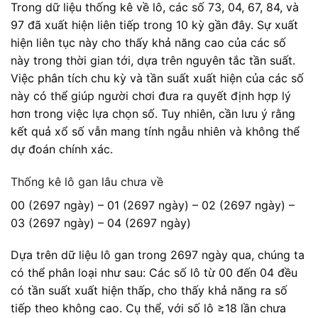
Trong dữ liệu thống kê về lô, các số 73, 04, 67, 84, và
97 đã xuất hiện liên tiếp trong 10 kỳ gần đây. Sự xuất
hiện liên tục này cho thấy khả năng cao của các số
này trong thời gian tới, dựa trên nguyên tắc tần suất.
Việc phân tích chu kỳ và tần suất xuất hiện của các số
này có thể giúp người chơi đưa ra quyết định hợp lý
hơn trong việc lựa chọn số. Tuy nhiên, cần lưu ý rằng
kết quả xổ số vẫn mang tính ngẫu nhiên và không thể
dự đoán chính xác.
Thống kê lô gan lâu chưa về
00 (2697 ngày) – 01 (2697 ngày) – 02 (2697 ngày) –
03 (2697 ngày) – 04 (2697 ngày)
Dựa trên dữ liệu lô gan trong 2697 ngày qua, chúng ta
có thể phân loại như sau: Các số lô từ 00 đến 04 đều
có tần suất xuất hiện thấp, cho thấy khả năng ra số
tiếp theo không cao. Cụ thể, với số lô ≥18 lần chưa