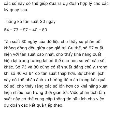
các số này có thể giúp đưa ra dự đoán hợp lý cho các
kỳ quay sau.
Thống kê tần suất 30 ngày
64 – 73 – 97 – 40 – 80
Tần suất 30 ngày của dữ liệu cho thấy sự phân bố
không đồng đều giữa các giá trị. Cụ thể, số 97 xuất
hiện với tần suất cao nhất, cho thấy khả năng xuất
hiện lại trong tương lai có thể cao hơn so với các số
khác. Số 73 và 80 cũng có tần suất đáng chú ý, trong
khi số 40 và 64 có tần suất thấp hơn. Sự chênh lệch
này có thể phản ánh xu hướng tiềm ẩn trong kết quả
xổ số, cho thấy rằng các số lớn hơn có khả năng xuất
hiện nhiều hơn trong thời gian tới. Việc phân tích tần
suất này có thể cung cấp thông tin hữu ích cho việc
dự đoán các kết quả tiếp theo.