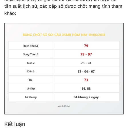
tần suất lịch sử, các cặp số được chốt mang tính tham
khảo:
Kết luận