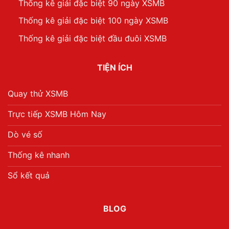
Thống kê giải đặc biệt 90 ngày XSMB
Thống kê giải đặc biệt 100 ngày XSMB
Thống kê giải đặc biệt đầu đuôi XSMB
Thống kê tổng giải đặc biệt XSMB
TIỆN ÍCH
Thống kê giải đặc biệt theo năm XSMB
Thống kê giải đặc biệt theo tháng XSMB
Quay thử XSMB
Thống kê giải đặc biệt theo tuần XSMB
Trực tiếp XSMB Hôm Nay
Dò vé số
Thống kê nhanh
Sổ kết quả
BLOG