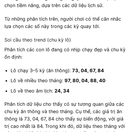
chọn tiềm năng, dựa trên các dữ liệu lịch sử.
Từ những phân tích trên, người chơi có thể cân nhắc
lựa chọn các số này trong các kỳ quay tới.
Soi cầu theo trend (chu kỳ lô)
Phân tích các con lô đang có nhịp chạy đẹp và chu kỳ
ổn định:
Lô chạy 3–5 kỳ (ăn thông):
73, 04, 67, 84
Lô về nhiều theo tháng:
97, 80, 04, 88, 40
Lô về theo âm lịch:
24, 34
Phân tích dữ liệu cho thấy có sự tương quan giữa các
chu kỳ ăn thông và theo tháng. Cụ thể, các giá trị ăn
thông là 73, 04, 67, 84 cho thấy sự biến động, với giá
trị cao nhất là 84. Trong khi đó, dữ liệu theo tháng với