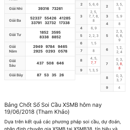
2
5, 6, 6
3, 5,
2
Giải Nhì
39316
73261
5
2, 5,
3
7, 7, 8,
3
5, 9
52337
55426
41285
Giải Ba
8
33791
32732
17338
4
8
4
6, 9
2, 3,
1852
3595
Giải Tư
5
2, 2, 3
5
6, 8,
8338
8852
9
6
1, 5
Giải
2949
9784
9465
1, 2,
6
7
8
Năm
2925
0293
0578
2, 4
4, 5,
0, 3,
8
Giải
7
,
7
437
508
646
7
3,
8
,
Sáu
8
9
1, 3, 5
Giải Bảy
87
53
35
26
0, 3,
8
3, 7
9
4
Bảng Chốt Số Soi Cầu XSMB hôm nay
19/06/2018 (Tham Khảo)
Dựa trên kết quả các phương pháp soi cầu, dự đoán,
nhận định chuyên gia XSMB tại XSMB38, tín hiệu và