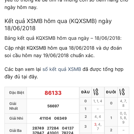
ngày hôm nay.
Kết quả XSMB hôm qua (KQXSMB) ngày
18/06/2018
Bảng kết quả KQXSMB hôm qua ngày – 18/06/2018:
Cập nhật KQXSMB hôm qua 18/06/2018 và dự đoán
soi cầu hôm nay 19/06/2018 chuẩn xác.
Các bạn xem lại
sổ kết quả XSMB
đã được tổng hợp
đầy đủ tại đây.
LÔ
LÔ
861
33
ĐẦU
ĐUÔI
Đặc Biệt
TÔ
TÔ
0
1, 1, 4
4, 7,
0
Giải
8
56697
Nhất
1
–
0, 0,
2
4, 4
1
5, 8,
Giải Nhì
41104
06349
9
3
, 4,
3
28749
27284
04137
7
2
–
Giải Ba
37947
41001
78224