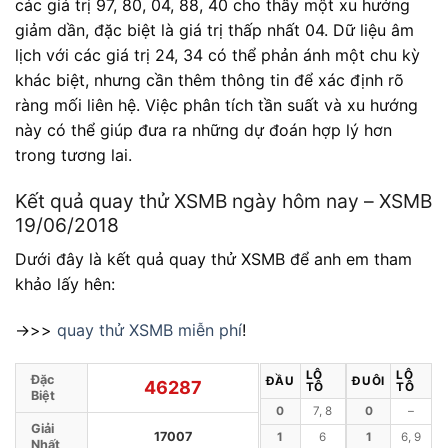
các giá trị 97, 80, 04, 88, 40 cho thấy một xu hướng
giảm dần, đặc biệt là giá trị thấp nhất 04. Dữ liệu âm
lịch với các giá trị 24, 34 có thể phản ánh một chu kỳ
khác biệt, nhưng cần thêm thông tin để xác định rõ
ràng mối liên hệ. Việc phân tích tần suất và xu hướng
này có thể giúp đưa ra những dự đoán hợp lý hơn
trong tương lai.
Kết quả quay thử XSMB ngày hôm nay – XSMB
19/06/2018
Dưới đây là kết quả quay thử XSMB để anh em tham
khảo lấy hên:
->>>
quay thử XSMB miễn phí
!
LÔ
LÔ
Đặc
ĐẦU
ĐUÔI
462
87
TÔ
TÔ
Biệt
0
7, 8
0
–
Giải
17007
1
6
1
6, 9
Nhất