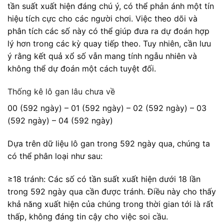
tần suất xuất hiện đáng chú ý, có thể phản ánh một tín
hiệu tích cực cho các người chơi. Việc theo dõi và
phân tích các số này có thể giúp đưa ra dự đoán hợp
lý hơn trong các kỳ quay tiếp theo. Tuy nhiên, cần lưu
ý rằng kết quả xổ số vẫn mang tính ngẫu nhiên và
không thể dự đoán một cách tuyệt đối.
Thống kê lô gan lâu chưa về
00 (592 ngày) – 01 (592 ngày) – 02 (592 ngày) – 03
(592 ngày) – 04 (592 ngày)
Dựa trên dữ liệu lô gan trong 592 ngày qua, chúng ta
có thể phân loại như sau:
≥18 tránh: Các số có tần suất xuất hiện dưới 18 lần
trong 592 ngày qua cần được tránh. Điều này cho thấy
khả năng xuất hiện của chúng trong thời gian tới là rất
thấp, không đáng tin cậy cho việc soi cầu.