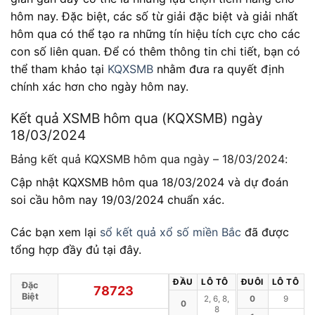
hôm nay. Đặc biệt, các số từ giải đặc biệt và giải nhất
hôm qua có thể tạo ra những tín hiệu tích cực cho các
con số liên quan. Để có thêm thông tin chi tiết, bạn có
thể tham khảo tại
KQXSMB
nhằm đưa ra quyết định
chính xác hơn cho ngày hôm nay.
Kết quả XSMB hôm qua (KQXSMB) ngày
18/03/2024
Bảng kết quả KQXSMB hôm qua ngày – 18/03/2024:
Cập nhật KQXSMB hôm qua 18/03/2024 và dự đoán
soi cầu hôm nay 19/03/2024 chuẩn xác.
Các bạn xem lại
sổ kết quả xổ số miền Bắc
đã được
tổng hợp đầy đủ tại đây.
ĐẦU
LÔ TÔ
ĐUÔI
LÔ TÔ
Đặc
787
23
Biệt
2, 6, 8,
0
9
0
8