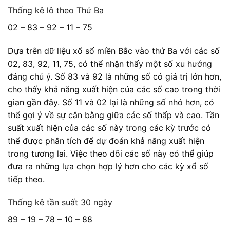
Thống kê lô theo Thứ Ba
02 – 83 – 92 – 11 – 75
Dựa trên dữ liệu xổ số miền Bắc vào thứ Ba với các số
02, 83, 92, 11, 75, có thể nhận thấy một số xu hướng
đáng chú ý. Số 83 và 92 là những số có giá trị lớn hơn,
cho thấy khả năng xuất hiện của các số cao trong thời
gian gần đây. Số 11 và 02 lại là những số nhỏ hơn, có
thể gợi ý về sự cân bằng giữa các số thấp và cao. Tần
suất xuất hiện của các số này trong các kỳ trước có
thể được phân tích để dự đoán khả năng xuất hiện
trong tương lai. Việc theo dõi các số này có thể giúp
đưa ra những lựa chọn hợp lý hơn cho các kỳ xổ số
tiếp theo.
Thống kê tần suất 30 ngày
89 – 19 – 78 – 10 – 88