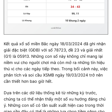
Kết quả xổ số miền Bắc ngày 18/03/2024 đã ghi nhận
giải đặc biệt (GĐB) với số 78723, đề 23 và giải nhất
(G1) là 05913. Những con số này không chỉ mang lại
niềm vui cho người chơi mà còn mở ra những tín hiệu
thú vị cho các ngày tiếp theo. Trong bối cảnh này, việc
phân tích và soi cầu XSMB ngày 19/03/2024 trở nên
cần thiết hơn bao giờ hết.
Dựa trên các dữ liệu thống kê từ những kỳ trước,
chúng ta có thể nhận thấy một số xu hướng đáng chú
ý. Những con số có tần suất xuất hiện cao trong thời
gian gần đây có thể là những lựa chọn tiềm năng cho