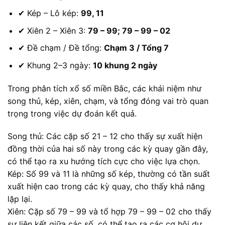
✔ Kép – Lô kép:
99, 11
✔ Xiên 2 – Xiên 3:
79 – 99; 79 – 99 – 02
✔ Đề chạm / Đề tổng:
Chạm 3 / Tổng 7
✔ Khung 2–3 ngày:
10 khung 2 ngày
Trong phân tích xổ số miền Bắc, các khái niệm như
song thủ, kép, xiên, chạm, và tổng đóng vai trò quan
trọng trong việc dự đoán kết quả.
Song thủ: Các cặp số 21 – 12 cho thấy sự xuất hiện
đồng thời của hai số này trong các kỳ quay gần đây,
có thể tạo ra xu hướng tích cực cho việc lựa chọn.
Kép: Số 99 và 11 là những số kép, thường có tần suất
xuất hiện cao trong các kỳ quay, cho thấy khả năng
lặp lại.
Xiên: Cặp số 79 – 99 và tổ hợp 79 – 99 – 02 cho thấy
sự liên kết giữa các số, có thể tạo ra các cơ hội dự