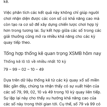
kê.
Việc phân tích các kết quả này không chỉ giúp người
chơi nhận diện được các con số có khả năng cao mà
còn tạo ra cơ sở để xây dựng chiến lược chơi hợp lý
hơn trong tương lai. Sự kết hợp giữa các số trong các
giải thưởng cũng mở ra nhiều khả năng cho các kỳ
quay tiếp theo.
Tổng hợp thống kê quan trọng XSMB hôm nay
Thống kê lô tô về nhiều nhất 10 kỳ
79 – 99 – 02 – 10 – 49
Dựa trên dữ liệu thống kê từ các kỳ quay xổ số miền
Bắc gần đây, chúng ta nhận thấy có sự xuất hiện của
các số 79, 99, 02, 10 và 49 trong 10 kỳ quay liên tiếp.
Sự lặp lại này cho thấy xu hướng khả năng cao của
các số này trong thời gian tới. Cụ thể, số 79 và 99 có