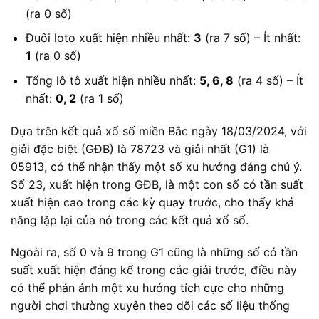
(ra 0 số)
Đuôi loto xuất hiện nhiều nhất:
3
(ra 7 số) – Ít nhất:
1
(ra 0 số)
Tổng lô tô xuất hiện nhiều nhất:
5, 6, 8
(ra 4 số) – Ít
nhất:
0, 2
(ra 1 số)
Dựa trên kết quả xổ số miền Bắc ngày 18/03/2024, với
giải đặc biệt (GĐB) là 78723 và giải nhất (G1) là
05913, có thể nhận thấy một số xu hướng đáng chú ý.
Số 23, xuất hiện trong GĐB, là một con số có tần suất
xuất hiện cao trong các kỳ quay trước, cho thấy khả
năng lặp lại của nó trong các kết quả xổ số.
Ngoài ra, số 0 và 9 trong G1 cũng là những số có tần
suất xuất hiện đáng kể trong các giải trước, điều này
có thể phản ánh một xu hướng tích cực cho những
người chơi thường xuyên theo dõi các số liệu thống