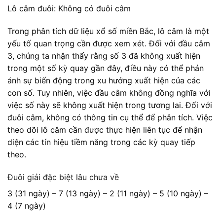
Lô câm đuôi: Không có đuôi câm
Trong phân tích dữ liệu xổ số miền Bắc, lô câm là một
yếu tố quan trọng cần được xem xét. Đối với đầu câm
3, chúng ta nhận thấy rằng số 3 đã không xuất hiện
trong một số kỳ quay gần đây, điều này có thể phản
ánh sự biến động trong xu hướng xuất hiện của các
con số. Tuy nhiên, việc đầu câm không đồng nghĩa với
việc số này sẽ không xuất hiện trong tương lai. Đối với
đuôi câm, không có thông tin cụ thể để phân tích. Việc
theo dõi lô câm cần được thực hiện liên tục để nhận
diện các tín hiệu tiềm năng trong các kỳ quay tiếp
theo.
Đuôi giải đặc biệt lâu chưa về
3 (31 ngày) – 7 (13 ngày) – 2 (11 ngày) – 5 (10 ngày) –
4 (7 ngày)