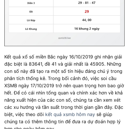
Kết quả xổ số miền Bắc ngày 16/10/2019 ghi nhận giải
đặc biệt là 83641, đề 41 và giải nhất là 45905. Những
con số này đã tạo ra một số tín hiệu đáng chú ý trong
phân tích thống kê. Trong bối cảnh đó, việc soi cầu
XSMB ngày 17/10/2019 trở nên quan trọng hơn bao giờ
hết. Để có cái nhìn tổng quan và chính xác hơn về khả
năng xuất hiện của các con số, chúng ta cần xem xét
các xu hướng và tần suất trong thời gian gần đây. Đặc
biệt, việc theo dõi
kết quả xsmb hôm nay
sẽ giúp
chúng ta có thêm thông tin để đưa ra dự đoán hợp lý
hơn cho ngày hôm nay.