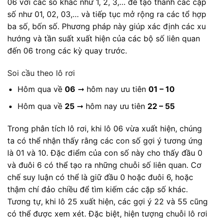
06 với các số khác như 1, 2, 3,… để tạo thành các cặp
số như 01, 02, 03,… và tiếp tục mở rộng ra các tổ hợp
ba số, bốn số. Phương pháp này giúp xác định các xu
hướng và tần suất xuất hiện của các bộ số liên quan
đến 06 trong các kỳ quay trước.
Soi cầu theo lô rơi
Hôm qua về
06
➞ hôm nay ưu tiên
01 – 10
Hôm qua về
25
➞ hôm nay ưu tiên
22 – 55
Trong phân tích lô rơi, khi lô 06 vừa xuất hiện, chúng
ta có thể nhận thấy rằng các con số gợi ý tương ứng
là 01 và 10. Đặc điểm của con số này cho thấy đầu 0
và đuôi 6 có thể tạo ra những chuỗi số liên quan. Cơ
chế suy luận có thể là giữ đầu 0 hoặc đuôi 6, hoặc
thậm chí đảo chiều để tìm kiếm các cặp số khác.
Tương tự, khi lô 25 xuất hiện, các gợi ý 22 và 55 cũng
có thể được xem xét. Đặc biệt, hiện tượng chuỗi lô rơi