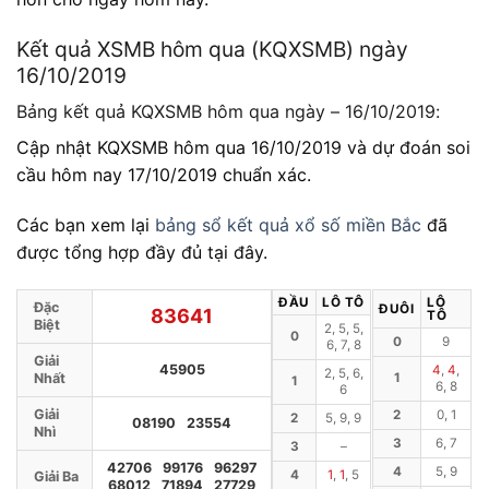
Kết quả XSMB hôm qua (KQXSMB) ngày
16/10/2019
Bảng kết quả KQXSMB hôm qua ngày – 16/10/2019:
Cập nhật KQXSMB hôm qua 16/10/2019 và dự đoán soi
cầu hôm nay 17/10/2019 chuẩn xác.
Các bạn xem lại
bảng sổ kết quả xổ số miền Bắc
đã
được tổng hợp đầy đủ tại đây.
ĐẦU
LÔ TÔ
LÔ
Đặc
ĐUÔI
836
41
TÔ
Biệt
2, 5, 5,
0
0
9
6, 7, 8
Giải
45905
4
,
4
,
2, 5, 6,
Nhất
1
1
6, 8
6
Giải
2
0, 1
2
5, 9, 9
08190
23554
Nhì
3
6, 7
3
–
42706
99176
96297
4
5, 9
4
1
,
1
, 5
Giải Ba
68012
71894
27729