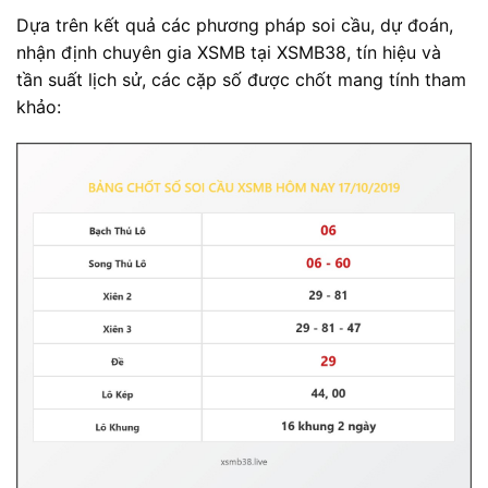
Dựa trên kết quả các phương pháp soi cầu, dự đoán,
nhận định chuyên gia XSMB tại XSMB38, tín hiệu và
tần suất lịch sử, các cặp số được chốt mang tính tham
khảo: