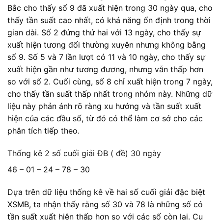
Bắc cho thấy số 9 đã xuất hiện trong 30 ngày qua, cho
thấy tần suất cao nhất, có khả năng ổn định trong thời
gian dài. Số 2 đứng thứ hai với 13 ngày, cho thấy sự
xuất hiện tương đối thường xuyên nhưng không bằng
số 9. Số 5 và 7 lần lượt có 11 và 10 ngày, cho thấy sự
xuất hiện gần như tương đương, nhưng vẫn thấp hơn
so với số 2. Cuối cùng, số 8 chỉ xuất hiện trong 7 ngày,
cho thấy tần suất thấp nhất trong nhóm này. Những dữ
liệu này phản ánh rõ ràng xu hướng và tần suất xuất
hiện của các đầu số, từ đó có thể làm cơ sở cho các
phân tích tiếp theo.
Thống kê 2 số cuối giải ĐB ( đề) 30 ngày
46 – 01 – 24 – 78 – 30
Dựa trên dữ liệu thống kê về hai số cuối giải đặc biệt
XSMB, ta nhận thấy rằng số 30 và 78 là những số có
tần suất xuất hiện thấp hơn so với các số còn lại. Cụ