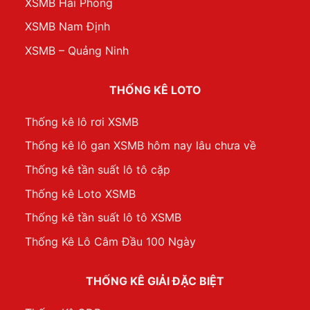
XSMB Hải Phòng
XSMB Nam Định
XSMB – Quảng Ninh
XSMB Thứ Hai
THỐNG KÊ LOTO
XSMB Thứ Ba
Thống kê lô rơi XSMB
XSMB Thứ Tư
Thống kê lô gan XSMB hôm nay lâu chưa về
XSMB Thứ Năm
Thống kê tần suất lô tô cặp
XSMB Thứ Sáu
Thống kê Loto XSMB
XSMB Thứ Bảy
Thống kê tần suất lô tô XSMB
XSMB Chủ Nhật
Thống Kê Lô Câm Đầu 100 Ngày
Thống Kê Lô Câm Đuôi MB 100 Ngày
THỐNG KÊ GIẢI ĐẶC BIỆT
Thống kê xiên 3