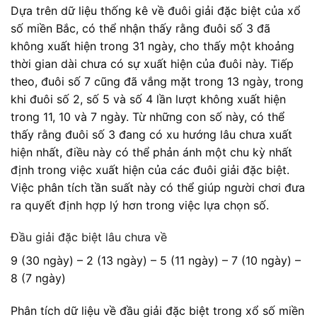
Dựa trên dữ liệu thống kê về đuôi giải đặc biệt của xổ
số miền Bắc, có thể nhận thấy rằng đuôi số 3 đã
không xuất hiện trong 31 ngày, cho thấy một khoảng
thời gian dài chưa có sự xuất hiện của đuôi này. Tiếp
theo, đuôi số 7 cũng đã vắng mặt trong 13 ngày, trong
khi đuôi số 2, số 5 và số 4 lần lượt không xuất hiện
trong 11, 10 và 7 ngày. Từ những con số này, có thể
thấy rằng đuôi số 3 đang có xu hướng lâu chưa xuất
hiện nhất, điều này có thể phản ánh một chu kỳ nhất
định trong việc xuất hiện của các đuôi giải đặc biệt.
Việc phân tích tần suất này có thể giúp người chơi đưa
ra quyết định hợp lý hơn trong việc lựa chọn số.
Đầu giải đặc biệt lâu chưa về
9 (30 ngày) – 2 (13 ngày) – 5 (11 ngày) – 7 (10 ngày) –
8 (7 ngày)
Phân tích dữ liệu về đầu giải đặc biệt trong xổ số miền