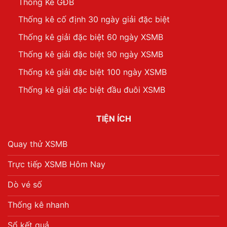
Thống Kê GĐB
Thống kê & soi cầu xiên 2
Thống kê cố định 30 ngày giải đặc biệt
Thống kê Lô Xiên 4
Thống kê giải đặc biệt 60 ngày XSMB
Thống kê đầu đuôi tổng lô tô
Thống kê giải đặc biệt 90 ngày XSMB
Thống kê giải đặc biệt 100 ngày XSMB
Thống kê giải đặc biệt đầu đuôi XSMB
Thống kê tổng giải đặc biệt XSMB
TIỆN ÍCH
Thống kê giải đặc biệt theo năm XSMB
Thống kê giải đặc biệt theo tháng XSMB
Quay thử XSMB
Thống kê giải đặc biệt theo tuần XSMB
Trực tiếp XSMB Hôm Nay
Dò vé số
Thống kê nhanh
Sổ kết quả