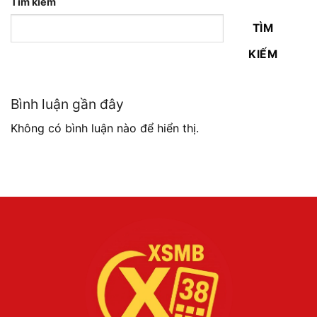
Tìm kiếm
TÌM
KIẾM
Bình luận gần đây
Không có bình luận nào để hiển thị.