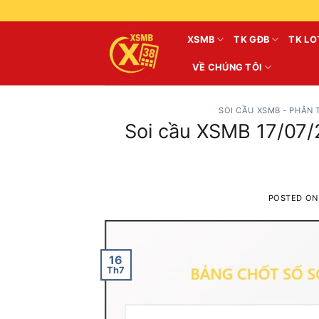
Skip
to
XSMB
TK GĐB
TK LO
content
VỀ CHÚNG TÔI
SOI CẦU XSMB - PHÂN 
Soi cầu XSMB 17/07/2
POSTED O
16
Th7