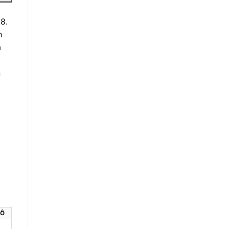
8.
h
à
n
TÔ