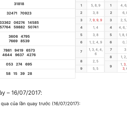
31818
1
5, 8, 9
1
4, 6
2
3, 8
2
6, 
32471
70923
3
7,
9
,
9
,
9
3
2, 5
33362
06274
14585
57764
59882
50741
4
1, 4
4
4, 6, 
5
3, 8
5
1, 8, 
3606
4795
7669
8539
6
1, 2, 4, 9
6
0, 
1, 3, 4, 4,
7
3
7861
9419
6573
7
6
4644
9637
4276
8
1, 2
8
2, 5
053
274
695
1,
3
9
9
5, 5
3
, 
58
15
39
28
y – 16/07/2017:
qua của lần quay trước (16/07/2017):