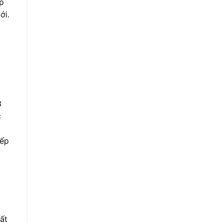
ếp
ới.
3
c
iếp
ất