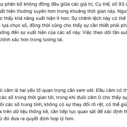
sự phân bố không đồng đều giữa các giá trị. Cụ thể, số 93 
uất hiện thường xuyên hơn trong khoảng thời gian này. Ng
ho thấy khả năng xuất hiện ít hơn. Sự chênh lệch này có thể
 lựa chọn số, đồng thời cũng cho thấy sự cần thiết phải ph
ưởng đến sự xuất hiện của các số này. Việc theo dõi tần su
hính xác hơn trong tương lai.
i câm là hai yếu tố quan trọng cần xem xét. Đầu câm có t
ác số trong thời gian tới, trong khi đuôi câm 0 cho thấy s
i các số trung tính, không có sự thay đổi rõ rệt, có thể gi
 trên dữ liệu thống kê, cần tiếp tục quan sát để xác định t
ừ đó đưa ra quyết định hợp lý hơn.