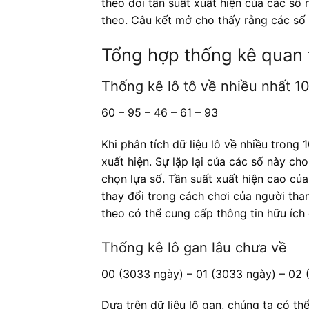
theo dõi tần suất xuất hiện của các số 
theo. Câu kết mở cho thấy rằng các số 
Tổng hợp thống kê quan
Thống kê lô tô về nhiều nhất 10
60 – 95 – 46 – 61 – 93
Khi phân tích dữ liệu lô về nhiều trong 
xuất hiện. Sự lặp lại của các số này ch
chọn lựa số. Tần suất xuất hiện cao c
thay đổi trong cách chơi của người tham
theo có thể cung cấp thông tin hữu ích 
Thống kê lô gan lâu chưa về
00 (3033 ngày) – 01 (3033 ngày) – 02 
Dựa trên dữ liệu lô gan, chúng ta có th