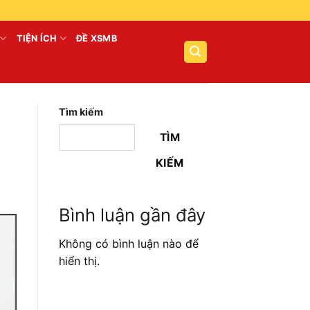
TIỆN ÍCH
ĐỀ XSMB
Tìm kiếm
TÌM
KIẾM
Bình luận gần đây
Không có bình luận nào để
hiển thị.