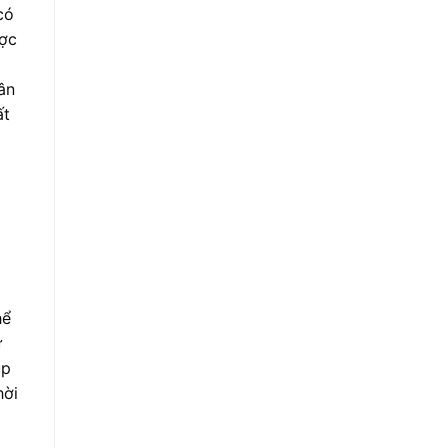
có
ược
ân
ất
hể
ự
úp
hời