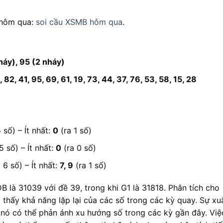
 hôm qua:
soi cầu XSMB hôm qua
.
háy), 95 (2 nháy)
, 82, 41, 95, 69, 61, 19, 73, 44, 37, 76, 53, 58, 15, 28
 số) – Ít nhất:
0
(ra 1 số)
5 số) – Ít nhất:
0
(ra 0 số)
 6 số) – Ít nhất:
7, 9
(ra 1 số)
B là 31039 với đề 39, trong khi G1 là 31818. Phân tích cho
 thấy khả năng lặp lại của các số trong các kỳ quay. Sự xu
 nó có thể phản ánh xu hướng số trong các kỳ gần đây. Việ