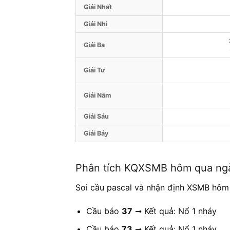
Giải Nhất
Giải Nhì
Giải Ba
Giải Tư
Giải Năm
Giải Sáu
Giải Bảy
Phân tích KQXSMB hôm qua ngà
Soi cầu pascal và nhận định XSMB hôm 
Cầu báo
37
➞ Kết quả:
Nổ 1 nháy
Cầu báo
73
➞ Kết quả:
Nổ 1 nháy