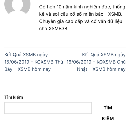
Có hơn 10 năm kinh nghiệm đọc, thống
kê và soi cầu xổ số miền bắc - XSMB.
Chuyên gia cao cấp và cố vấn dữ liệu
cho XSMB38.
Kết Quả XSMB ngày
Kết Quả XSMB ngày
15/06/2019 – KQXSMB Thứ
16/06/2019 – KQXSMB Chủ
Bảy – XSMB hôm nay
Nhật – XSMB hôm nay
Tìm kiếm
TÌM
KIẾM