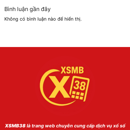
Bình luận gần đây
Không có bình luận nào để hiển thị.
XSMB38
là trang web chuyên cung cấp dịch vụ xổ số