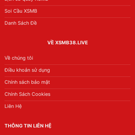
Soi Cầu XSMB
Danh Sách Đề
VỀ XSMB38.LIVE
Về chúng tôi
Điều khoản sử dụng
Chính sách bảo mật
Chính Sách Cookies
Liên Hệ
THÔNG TIN LIÊN HỆ