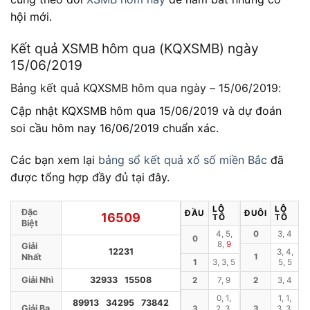
hội mới.
Kết quả XSMB hôm qua (KQXSMB) ngày
15/06/2019
Bảng kết quả KQXSMB hôm qua ngày – 15/06/2019:
Cập nhật KQXSMB hôm qua 15/06/2019 và dự đoán
soi cầu hôm nay 16/06/2019 chuẩn xác.
Các bạn xem lại
bảng sổ kết quả xổ số miền Bắc
đã
được tổng hợp đầy đủ tại đây.
LÔ
LÔ
Đặc
ĐẦU
ĐUÔI
165
09
TÔ
TÔ
Biệt
4, 5,
0
3, 4
0
8,
9
Giải
12231
3, 4,
Nhất
1
1
3, 3, 5
5, 5
Giải Nhì
32933
15508
2
7, 9
2
3, 4
0, 1,
1, 1,
89913
34295
73842
Giải Ba
3
2, 3,
3
3, 3,