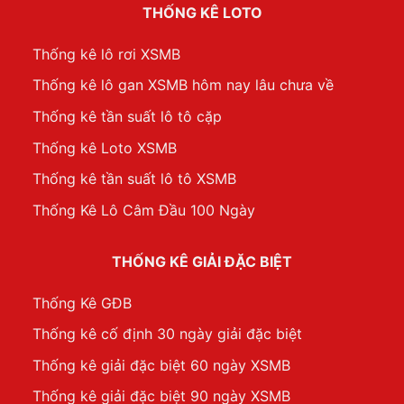
THỐNG KÊ LOTO
XSMB Thứ Ba
Thống kê lô rơi XSMB
XSMB Thứ Tư
Thống kê lô gan XSMB hôm nay lâu chưa về
XSMB Thứ Năm
Thống kê tần suất lô tô cặp
XSMB Thứ Sáu
Thống kê Loto XSMB
XSMB Thứ Bảy
Thống kê tần suất lô tô XSMB
XSMB Chủ Nhật
Thống Kê Lô Câm Đầu 100 Ngày
Thống Kê Lô Câm Đuôi MB 100 Ngày
THỐNG KÊ GIẢI ĐẶC BIỆT
Thống kê xiên 3
Thống Kê GĐB
Thống kê & soi cầu xiên 2
Thống kê cố định 30 ngày giải đặc biệt
Thống kê Lô Xiên 4
Thống kê giải đặc biệt 60 ngày XSMB
Thống kê đầu đuôi tổng lô tô
Thống kê giải đặc biệt 90 ngày XSMB