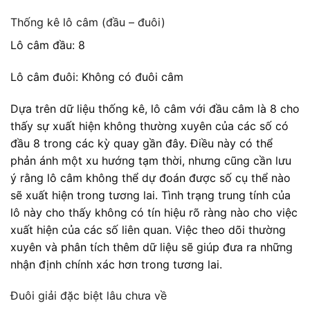
Thống kê lô câm (đầu – đuôi)
Lô câm đầu: 8
Lô câm đuôi: Không có đuôi câm
Dựa trên dữ liệu thống kê, lô câm với đầu câm là 8 cho
thấy sự xuất hiện không thường xuyên của các số có
đầu 8 trong các kỳ quay gần đây. Điều này có thể
phản ánh một xu hướng tạm thời, nhưng cũng cần lưu
ý rằng lô câm không thể dự đoán được số cụ thể nào
sẽ xuất hiện trong tương lai. Tình trạng trung tính của
lô này cho thấy không có tín hiệu rõ ràng nào cho việc
xuất hiện của các số liên quan. Việc theo dõi thường
xuyên và phân tích thêm dữ liệu sẽ giúp đưa ra những
nhận định chính xác hơn trong tương lai.
Đuôi giải đặc biệt lâu chưa về