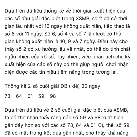
Dựa trên dữ liệu thống kê về thời gian xuất hiện của
các số đầu giải đặc biệt trong XSMB, số 2 đã có thời
gian lâu nhất với 16 ngày không xuất hiện, tiếp theo là
số 8 với 11 ngày. Số 6, số 4 và số 7 lần lượt có thời
gian không xuất hiện là 10, 9 và 7 ngày. Điều này cho
thấy số 2 có xu hướng lâu về nhất, có thể do tính chất
ngẫu nhiên của xổ số. Tuy nhiên, việc phân tích chu kỳ
xuất hiện của các số này có thể giúp người chơi nhận
diện được các tín hiệu tiềm năng trong tương lai.
Thống kê 2 số cuối giải ĐB ( đề) 30 ngày
73 – 64 – 01 – 59 – 98
Dựa trên dữ liệu về 2 số cuối giải đặc biệt của XSMB,
ta có thể nhận thấy rằng các số 59 và 98 xuất hiện
gần đây hơn so với các số 73, 64 và 01. Cụ thể, số 59
đã có mặt trong kết quả gần nhất, cho thấy khả năng