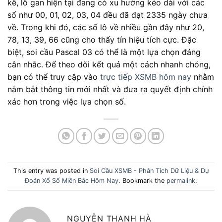
kê, lô gan hiện tại đang có xu hướng kéo dài với các
số như 00, 01, 02, 03, 04 đều đã đạt 2335 ngày chưa
về. Trong khi đó, các số lô về nhiều gần đây như 20,
78, 13, 39, 66 cũng cho thấy tín hiệu tích cực. Đặc
biệt, soi cầu Pascal 03 có thể là một lựa chọn đáng
cân nhắc. Để theo dõi kết quả một cách nhanh chóng,
bạn có thể truy cập vào
trực tiếp XSMB hôm nay
nhằm
nắm bắt thông tin mới nhất và đưa ra quyết định chính
xác hơn trong việc lựa chọn số.
This entry was posted in
Soi Cầu XSMB - Phân Tích Dữ Liệu & Dự
Đoán Xổ Số Miền Bắc Hôm Nay
. Bookmark the
permalink
.
NGUYỄN THANH HÀ