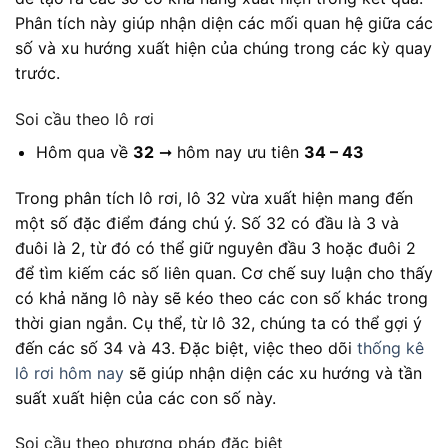
Phân tích này giúp nhận diện các mối quan hệ giữa các
số và xu hướng xuất hiện của chúng trong các kỳ quay
trước.
Soi cầu theo lô rơi
Hôm qua về
32
➞ hôm nay ưu tiên
34 – 43
Trong phân tích lô rơi, lô 32 vừa xuất hiện mang đến
một số đặc điểm đáng chú ý. Số 32 có đầu là 3 và
đuôi là 2, từ đó có thể giữ nguyên đầu 3 hoặc đuôi 2
để tìm kiếm các số liên quan. Cơ chế suy luận cho thấy
có khả năng lô này sẽ kéo theo các con số khác trong
thời gian ngắn. Cụ thể, từ lô 32, chúng ta có thể gợi ý
đến các số 34 và 43. Đặc biệt, việc theo dõi
thống kê
lô rơi hôm nay
sẽ giúp nhận diện các xu hướng và tần
suất xuất hiện của các con số này.
Soi cầu theo phương pháp đặc biệt