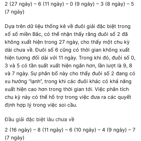
2 (27 ngày) – 6 (11 ngày) – 0 (9 ngày) – 3 (8 ngày) – 5
(7 ngày)
Dựa trên dữ liệu thống kê về đuôi giải đặc biệt trong
xổ số miền Bắc, có thể nhận thấy rằng đuôi số 2 đã
không xuất hiện trong 27 ngày, cho thấy một chu kỳ
dài chưa về. Đuôi số 6 cũng có thời gian không xuất
hiện tương đối dài với 11 ngày. Trong khi đó, đuôi số 0,
3 và 5 có tần suất xuất hiện ngắn hơn, lần lượt là 9, 8
và 7 ngày. Sự phân bố này cho thấy đuôi số 2 đang có
xu hướng “lạnh”, trong khi các đuôi khác có khả năng
xuất hiện cao hơn trong thời gian tới. Việc phân tích
chu kỳ này có thể hỗ trợ trong việc đưa ra các quyết
định hợp lý trong việc soi cầu.
Đầu giải đặc biệt lâu chưa về
2 (16 ngày) – 8 (11 ngày) – 6 (10 ngày) – 4 (9 ngày) – 7
(7 ngày)