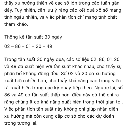
thấy xu hướng thiên về các số lớn trong các tuần gần
đây. Tuy nhiên, cần lưu ý rằng các kết quả xổ số mang
tính ngẫu nhiên, và việc phân tích chỉ mang tính chất
tham khảo.
Thống kê tần suất 30 ngày
02 – 86 – 01 – 20 – 49
Trong tần suất 30 ngày qua, các số liệu 02, 86, 01, 20
và 49 đã xuất hiện với tần suất khác nhau, cho thấy sự
phân bố không đồng đều. Số 02 và 20 có xu hướng
xuất hiện nhiều hơn, cho thấy khả năng cao trong việc
tái xuất hiện trong các kỳ quay tiếp theo. Ngược lại, số
86 và 49 có tần suất thấp hơn, điều này có thể chỉ ra
rằng chúng ít có khả năng xuất hiện trong thời gian tới.
Việc phân tích tần suất này không chỉ giúp nhận diện
xu hướng mà còn cung cấp cơ sở cho các dự đoán
trong tương lai.