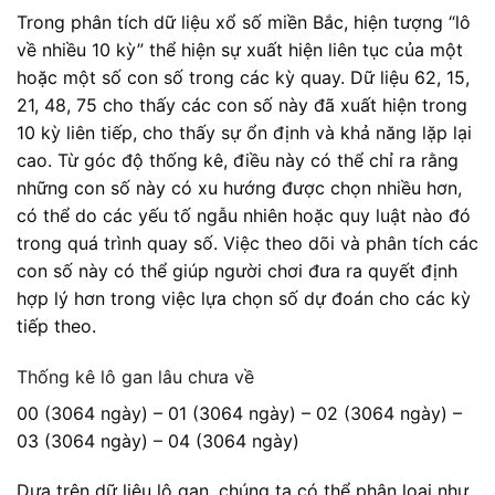
Trong phân tích dữ liệu xổ số miền Bắc, hiện tượng “lô
về nhiều 10 kỳ” thể hiện sự xuất hiện liên tục của một
hoặc một số con số trong các kỳ quay. Dữ liệu 62, 15,
21, 48, 75 cho thấy các con số này đã xuất hiện trong
10 kỳ liên tiếp, cho thấy sự ổn định và khả năng lặp lại
cao. Từ góc độ thống kê, điều này có thể chỉ ra rằng
những con số này có xu hướng được chọn nhiều hơn,
có thể do các yếu tố ngẫu nhiên hoặc quy luật nào đó
trong quá trình quay số. Việc theo dõi và phân tích các
con số này có thể giúp người chơi đưa ra quyết định
hợp lý hơn trong việc lựa chọn số dự đoán cho các kỳ
tiếp theo.
Thống kê lô gan lâu chưa về
00 (3064 ngày) – 01 (3064 ngày) – 02 (3064 ngày) –
03 (3064 ngày) – 04 (3064 ngày)
Dựa trên dữ liệu lô gan, chúng ta có thể phân loại như