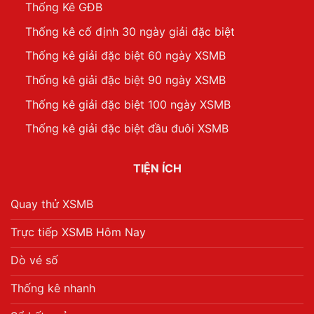
Thống Kê GĐB
Thống kê & soi cầu xiên 2
Thống kê cố định 30 ngày giải đặc biệt
Thống kê Lô Xiên 4
Thống kê giải đặc biệt 60 ngày XSMB
Thống kê đầu đuôi tổng lô tô
Thống kê giải đặc biệt 90 ngày XSMB
Thống kê giải đặc biệt 100 ngày XSMB
Thống kê giải đặc biệt đầu đuôi XSMB
Thống kê tổng giải đặc biệt XSMB
TIỆN ÍCH
Thống kê giải đặc biệt theo năm XSMB
Thống kê giải đặc biệt theo tháng XSMB
Quay thử XSMB
Thống kê giải đặc biệt theo tuần XSMB
Trực tiếp XSMB Hôm Nay
Dò vé số
Thống kê nhanh