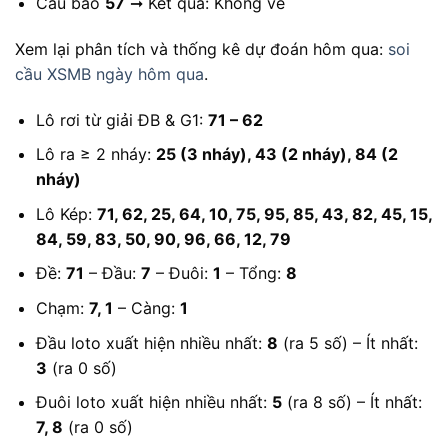
Cầu báo
57
➞ Kết quả:
Không về
Xem lại phân tích và thống kê dự đoán hôm qua:
soi
cầu XSMB ngày hôm qua
.
Lô rơi từ giải ĐB & G1:
71 – 62
Lô ra ≥ 2 nháy:
25 (3 nháy), 43 (2 nháy), 84 (2
nháy)
Lô Kép:
71, 62, 25, 64, 10, 75, 95, 85, 43, 82, 45, 15,
84, 59, 83, 50, 90, 96, 66, 12, 79
Đề:
71
– Đầu:
7
– Đuôi:
1
– Tổng:
8
Chạm:
7, 1
– Càng:
1
Đầu loto xuất hiện nhiều nhất:
8
(ra 5 số) – Ít nhất:
3
(ra 0 số)
Đuôi loto xuất hiện nhiều nhất:
5
(ra 8 số) – Ít nhất:
7, 8
(ra 0 số)