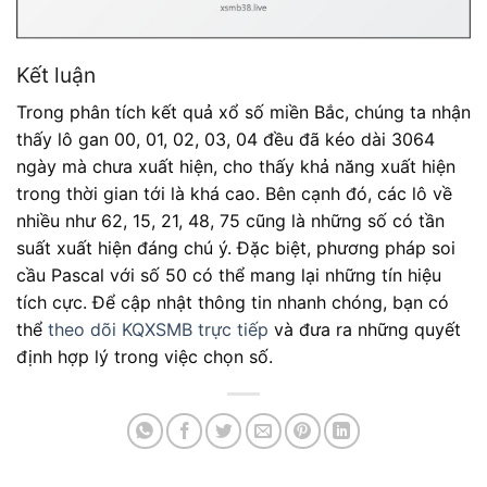
Kết luận
Trong phân tích kết quả xổ số miền Bắc, chúng ta nhận
thấy lô gan 00, 01, 02, 03, 04 đều đã kéo dài 3064
ngày mà chưa xuất hiện, cho thấy khả năng xuất hiện
trong thời gian tới là khá cao. Bên cạnh đó, các lô về
nhiều như 62, 15, 21, 48, 75 cũng là những số có tần
suất xuất hiện đáng chú ý. Đặc biệt, phương pháp soi
cầu Pascal với số 50 có thể mang lại những tín hiệu
tích cực. Để cập nhật thông tin nhanh chóng, bạn có
thể
theo dõi KQXSMB trực tiếp
và đưa ra những quyết
định hợp lý trong việc chọn số.