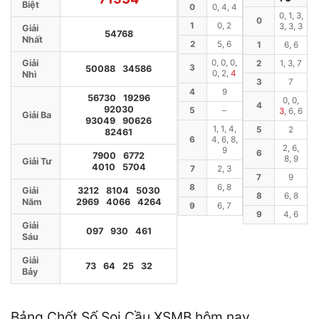
Biệt
0
0, 4, 4
0, 1, 3,
0
1
0, 2
3, 3, 3
Giải
54768
Nhất
2
5, 6
1
6, 6
Giải
0, 0, 0,
2
1, 3, 7
3
50088
34586
0, 2,
4
Nhì
3
7
4
9
56730
19296
0, 0,
4
92030
5
–
3
, 6, 6
Giải Ba
93049
90626
1, 1, 4,
5
2
82461
6
4, 6, 8,
2, 6,
9
6
7900
6772
8, 9
Giải Tư
4010
5704
7
2, 3
7
9
8
6, 8
Giải
3212
8104
5030
8
6, 8
Năm
2969
4066
4264
9
6, 7
9
4, 6
Giải
097
930
461
Sáu
Giải
73
64
25
32
Bảy
Bảng Chốt Số Soi Cầu XSMB hôm nay