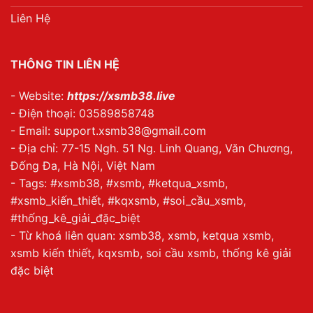
Liên Hệ
THÔNG TIN LIÊN HỆ
- Website:
https://xsmb38.live
- Điện thoại: 03589858748
- Email: support.xsmb38@gmail.com
- Địa chỉ: 77-15 Ngh. 51 Ng. Linh Quang, Văn Chương,
Đống Đa, Hà Nội, Việt Nam
- Tags: #xsmb38, #xsmb, #ketqua_xsmb,
#xsmb_kiến_thiết, #kqxsmb, #soi_cầu_xsmb,
#thống_kê_giải_đặc_biệt
- Từ khoá liên quan: xsmb38, xsmb, ketqua xsmb,
xsmb kiến thiết, kqxsmb, soi cầu xsmb, thống kê giải
đặc biệt