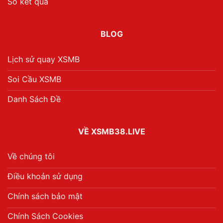
Sổ kết quả
BLOG
Lịch sử quay XSMB
Soi Cầu XSMB
Danh Sách Đề
VỀ XSMB38.LIVE
Về chúng tôi
Điều khoản sử dụng
Chính sách bảo mật
Chính Sách Cookies