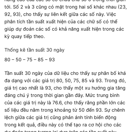
tới. Số 2 và 3 cũng có mặt trong hai số khác nhau (23,
92, 93), cho thấy sự liên kết giữa các số này. Việc
phân tích tần suất xuất hiện của các chữ số có thể
giúp dự đoán các số có khả năng xuất hiện trong các
kỳ quay tiếp theo.
Thống kê tần suất 30 ngày
80 – 50 – 75 – 85 – 93
Tần suất 30 ngày của dữ liệu cho thấy sự phân bố khá
đa dạng với các giá trị 80, 50, 75, 85 và 93. Trong đó,
giá trị cao nhất là 93, cho thấy một xu hướng gia tăng
đáng chú ý trong thời gian gần đây. Mức trung bình
của các giá trị này là 76.6, cho thấy rằng phần lớn các
số liệu đều nằm trong khoảng từ 50 đến 93. Sự chênh
lệch giữa các giá trị cũng phản ánh tính biến động
trong kết quả, điều này có thể tạo ra cơ hội cho các
dự đoán trong tương lai dựa trên các tần suất này.