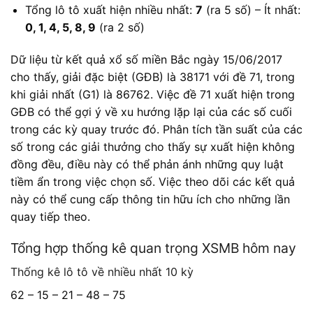
Tổng lô tô xuất hiện nhiều nhất:
7
(ra 5 số) – Ít nhất:
0, 1, 4, 5, 8, 9
(ra 2 số)
Dữ liệu từ kết quả xổ số miền Bắc ngày 15/06/2017
cho thấy, giải đặc biệt (GĐB) là 38171 với đề 71, trong
khi giải nhất (G1) là 86762. Việc đề 71 xuất hiện trong
GĐB có thể gợi ý về xu hướng lặp lại của các số cuối
trong các kỳ quay trước đó. Phân tích tần suất của các
số trong các giải thưởng cho thấy sự xuất hiện không
đồng đều, điều này có thể phản ánh những quy luật
tiềm ẩn trong việc chọn số. Việc theo dõi các kết quả
này có thể cung cấp thông tin hữu ích cho những lần
quay tiếp theo.
Tổng hợp thống kê quan trọng XSMB hôm nay
Thống kê lô tô về nhiều nhất 10 kỳ
62 – 15 – 21 – 48 – 75