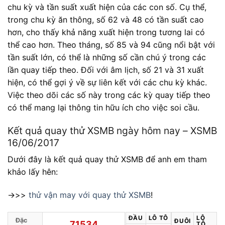
chu kỳ và tần suất xuất hiện của các con số. Cụ thể,
trong chu kỳ ăn thông, số 62 và 48 có tần suất cao
hơn, cho thấy khả năng xuất hiện trong tương lai có
thể cao hơn. Theo tháng, số 85 và 94 cũng nổi bật với
tần suất lớn, có thể là những số cần chú ý trong các
lần quay tiếp theo. Đối với âm lịch, số 21 và 31 xuất
hiện, có thể gợi ý về sự liên kết với các chu kỳ khác.
Việc theo dõi các số này trong các kỳ quay tiếp theo
có thể mang lại thông tin hữu ích cho việc soi cầu.
Kết quả quay thử XSMB ngày hôm nay – XSMB
16/06/2017
Dưới đây là kết quả quay thử XSMB để anh em tham
khảo lấy hên:
->>>
thử vận may với quay thử XSMB
!
ĐẦU
LÔ TÔ
LÔ
Đặc
ĐUÔI
715
34
TÔ