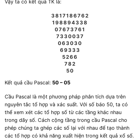
Vậy ta có kết quả TK là:
3817186762
198894338
07673761
7330037
063030
69333
5266
782
50
Kết quả cầu Pascal:
50 – 05
Cầu Pascal là một phương pháp phân tích dựa trên
nguyên tắc tổ hợp và xác suất. Với số báo 50, ta có
thể xem xét các tổ hợp số từ các tầng khác nhau
trong dãy số. Cách cộng tầng trong cầu Pascal cho
phép chúng ta ghép các số lại với nhau để tạo thành
các tổ hợp có khả năng xuất hiện trong kết quả xổ số.