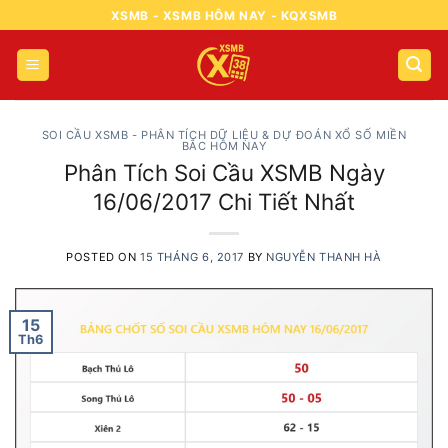
Skip
XSMB - XSMB HÔM NAY - KQXSMB
to
content
SOI CẦU XSMB - PHÂN TÍCH DỮ LIỆU & DỰ ĐOÁN XỔ SỐ MIỀN
BẮC HÔM NAY
Phân Tích Soi Cầu XSMB Ngày
16/06/2017 Chi Tiết Nhất
POSTED ON
15 THÁNG 6, 2017
BY
NGUYỄN THANH HÀ
15
Th6