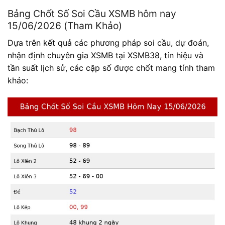
Bảng Chốt Số Soi Cầu XSMB hôm nay
15/06/2026 (Tham Khảo)
Dựa trên kết quả các phương pháp soi cầu, dự đoán,
nhận định chuyên gia XSMB tại XSMB38, tín hiệu và
tần suất lịch sử, các cặp số được chốt mang tính tham
khảo: