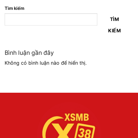
Tìm kiếm
TÌM
KIẾM
Bình luận gần đây
Không có bình luận nào để hiển thị.