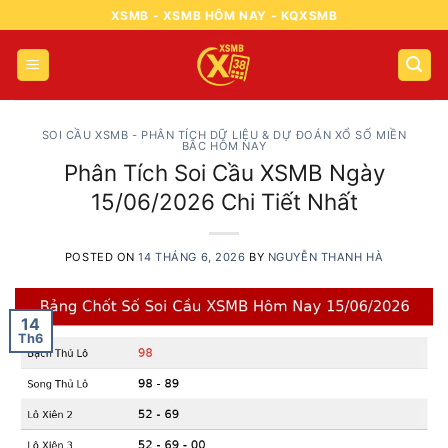
Skip
XSMB - XSMB HÔM NAY - KQXSMB
to
content
SOI CẦU XSMB - PHÂN TÍCH DỮ LIỆU & DỰ ĐOÁN XỔ SỐ MIỀN
BẮC HÔM NAY
Phân Tích Soi Cầu XSMB Ngày
15/06/2026 Chi Tiết Nhất
POSTED ON
14 THÁNG 6, 2026
BY
NGUYỄN THANH HÀ
14
Th6