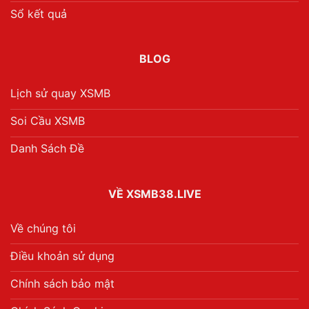
Sổ kết quả
BLOG
Lịch sử quay XSMB
Soi Cầu XSMB
Danh Sách Đề
VỀ XSMB38.LIVE
Về chúng tôi
Điều khoản sử dụng
Chính sách bảo mật