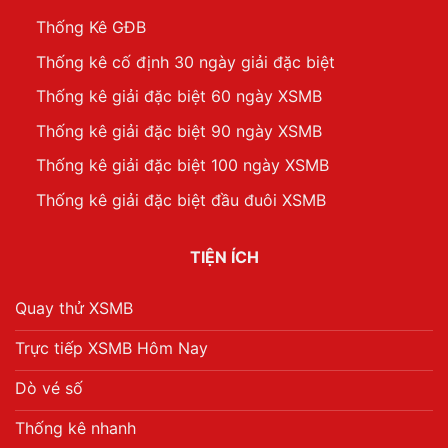
Thống Kê GĐB
Thống kê & soi cầu xiên 2
Thống kê cố định 30 ngày giải đặc biệt
Thống kê Lô Xiên 4
Thống kê giải đặc biệt 60 ngày XSMB
Thống kê đầu đuôi tổng lô tô
Thống kê giải đặc biệt 90 ngày XSMB
Thống kê giải đặc biệt 100 ngày XSMB
Thống kê giải đặc biệt đầu đuôi XSMB
Thống kê tổng giải đặc biệt XSMB
TIỆN ÍCH
Thống kê giải đặc biệt theo năm XSMB
Thống kê giải đặc biệt theo tháng XSMB
Quay thử XSMB
Thống kê giải đặc biệt theo tuần XSMB
Trực tiếp XSMB Hôm Nay
Dò vé số
Thống kê nhanh