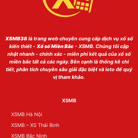
XSMB38
là trang web chuyên cung cấp dịch vụ xổ số
kiến thiết -
Xổ số Miền Bắc
- XSMB. Chúng tôi cập
nhật nhanh - chính xác - miễn phí kết quả của xổ số
miền bắc tất cả các ngày. Bên cạnh là thống kê chi
tiết, phân tích chuyên sâu giải đặc biệt và loto để quý
vị tham khảo.
XSMB
XSMB Hà Nội
XSMB – XS Thái Bình
XSMB Bắc Ninh