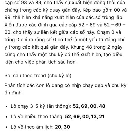
cặp số 98 và 89, cho thấy sự xuất hiện đồng thời của
chúng trong các kỳ quay gần đây. Kép bao gồm 00 và
99, thể hiện khả năng xuất hiện của các số trùng lặp.
Xiên được xác định qua các cặp 52 – 69 và 52 – 69 –
00, cho thấy sự liên kết giữa các số này. Chạm 0 và
tổng 0 chỉ ra rằng số 0 có thể là một yếu tố đáng chú
ý trong các kết quả gần đây. Khung 48 trong 2 ngày
cũng cho thấy một chu kỳ có thể xuất hiện, tạo điều
kiện cho việc phân tích sâu hơn.
Soi cầu theo trend (chu kỳ lô)
Phân tích các con lô đang có nhịp chạy đẹp và chu kỳ
ổn định:
Lô chạy 3–5 kỳ (ăn thông):
52, 69, 00, 48
Lô về nhiều theo tháng:
52, 69, 00, 13, 21
Lô về theo âm lịch:
20, 30