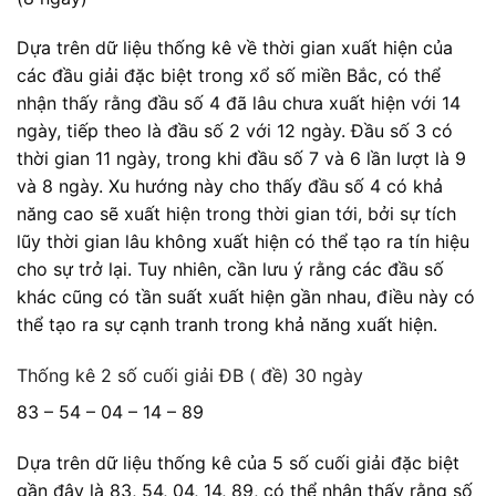
Dựa trên dữ liệu thống kê về thời gian xuất hiện của
các đầu giải đặc biệt trong xổ số miền Bắc, có thể
nhận thấy rằng đầu số 4 đã lâu chưa xuất hiện với 14
ngày, tiếp theo là đầu số 2 với 12 ngày. Đầu số 3 có
thời gian 11 ngày, trong khi đầu số 7 và 6 lần lượt là 9
và 8 ngày. Xu hướng này cho thấy đầu số 4 có khả
năng cao sẽ xuất hiện trong thời gian tới, bởi sự tích
lũy thời gian lâu không xuất hiện có thể tạo ra tín hiệu
cho sự trở lại. Tuy nhiên, cần lưu ý rằng các đầu số
khác cũng có tần suất xuất hiện gần nhau, điều này có
thể tạo ra sự cạnh tranh trong khả năng xuất hiện.
Thống kê 2 số cuối giải ĐB ( đề) 30 ngày
83 – 54 – 04 – 14 – 89
Dựa trên dữ liệu thống kê của 5 số cuối giải đặc biệt
gần đây là 83, 54, 04, 14, 89, có thể nhận thấy rằng số