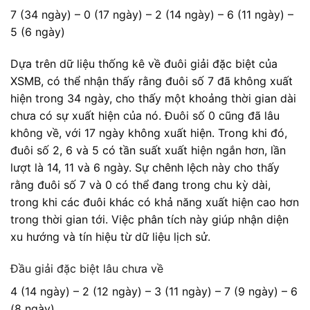
7 (34 ngày) – 0 (17 ngày) – 2 (14 ngày) – 6 (11 ngày) –
5 (6 ngày)
Dựa trên dữ liệu thống kê về đuôi giải đặc biệt của
XSMB, có thể nhận thấy rằng đuôi số 7 đã không xuất
hiện trong 34 ngày, cho thấy một khoảng thời gian dài
chưa có sự xuất hiện của nó. Đuôi số 0 cũng đã lâu
không về, với 17 ngày không xuất hiện. Trong khi đó,
đuôi số 2, 6 và 5 có tần suất xuất hiện ngắn hơn, lần
lượt là 14, 11 và 6 ngày. Sự chênh lệch này cho thấy
rằng đuôi số 7 và 0 có thể đang trong chu kỳ dài,
trong khi các đuôi khác có khả năng xuất hiện cao hơn
trong thời gian tới. Việc phân tích này giúp nhận diện
xu hướng và tín hiệu từ dữ liệu lịch sử.
Đầu giải đặc biệt lâu chưa về
4 (14 ngày) – 2 (12 ngày) – 3 (11 ngày) – 7 (9 ngày) – 6
(8 ngày)