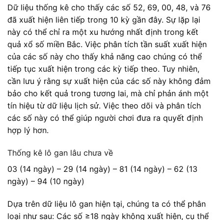
Dữ liệu thống kê cho thấy các số 52, 69, 00, 48, và 76
đã xuất hiện liên tiếp trong 10 kỳ gần đây. Sự lặp lại
này có thể chỉ ra một xu hướng nhất định trong kết
quả xổ số miền Bắc. Việc phân tích tần suất xuất hiện
của các số này cho thấy khả năng cao chúng có thể
tiếp tục xuất hiện trong các kỳ tiếp theo. Tuy nhiên,
cần lưu ý rằng sự xuất hiện của các số này không đảm
bảo cho kết quả trong tương lai, mà chỉ phản ánh một
tín hiệu từ dữ liệu lịch sử. Việc theo dõi và phân tích
các số này có thể giúp người chơi đưa ra quyết định
hợp lý hơn.
Thống kê lô gan lâu chưa về
03 (14 ngày) – 29 (14 ngày) – 81 (14 ngày) – 62 (13
ngày) – 94 (10 ngày)
Dựa trên dữ liệu lô gan hiện tại, chúng ta có thể phân
loại như sau: Các số ≥18 ngày không xuất hiện, cụ thể