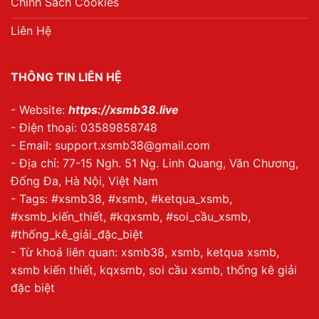
Chính Sách Cookies
Liên Hệ
THÔNG TIN LIÊN HỆ
- Website:
https://xsmb38.live
- Điện thoại: 03589858748
- Email: support.xsmb38@gmail.com
- Địa chỉ: 77-15 Ngh. 51 Ng. Linh Quang, Văn Chương,
Đống Đa, Hà Nội, Việt Nam
- Tags: #xsmb38, #xsmb, #ketqua_xsmb,
#xsmb_kiến_thiết, #kqxsmb, #soi_cầu_xsmb,
#thống_kê_giải_đặc_biệt
- Từ khoá liên quan: xsmb38, xsmb, ketqua xsmb,
xsmb kiến thiết, kqxsmb, soi cầu xsmb, thống kê giải
đặc biệt