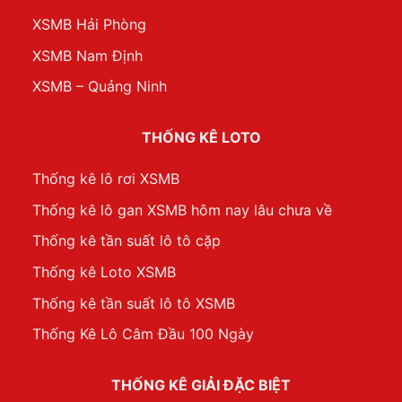
XSMB Hải Phòng
XSMB Nam Định
XSMB – Quảng Ninh
XSMB Thứ Hai
THỐNG KÊ LOTO
XSMB Thứ Ba
Thống kê lô rơi XSMB
XSMB Thứ Tư
Thống kê lô gan XSMB hôm nay lâu chưa về
XSMB Thứ Năm
Thống kê tần suất lô tô cặp
XSMB Thứ Sáu
Thống kê Loto XSMB
XSMB Thứ Bảy
Thống kê tần suất lô tô XSMB
XSMB Chủ Nhật
Thống Kê Lô Câm Đầu 100 Ngày
Thống Kê Lô Câm Đuôi MB 100 Ngày
THỐNG KÊ GIẢI ĐẶC BIỆT
Thống kê xiên 3