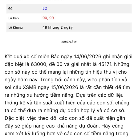
Kết quả xổ số miền Bắc ngày 14/06/2026 ghi nhận giải
đặc biệt là 63000, đề 00 và giải nhất là 45171. Những
con số này có thể mang lại những tín hiệu thú vị cho
ngày hôm nay. Trong bối cảnh này, việc phân tích và
soi cầu XSMB ngày 15/06/2026 là rất cần thiết để tìm
ra những xu hướng tiềm năng. Dựa trên các dữ liệu
thống kê và tần suất xuất hiện của các con số, chúng
ta có thể đưa ra những dự đoán hợp lý và có cơ sở.
Đặc biệt, việc theo dõi các con số đã xuất hiện gần
đây sẽ giúp nâng cao khả năng dự đoán. Hãy cùng
xem xét kỹ lưỡng hơn về các con số tiềm năng trong