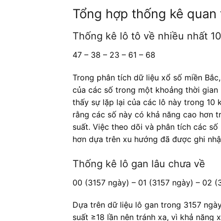
Tổng hợp thống kê quan
Thống kê lô tô về nhiều nhất 10
47 – 38 – 23 – 61 – 68
Trong phân tích dữ liệu xổ số miền Bắc, 
của các số trong một khoảng thời gian n
thấy sự lặp lại của các lô này trong 10
rằng các số này có khả năng cao hơn tro
suất. Việc theo dõi và phân tích các số
hơn dựa trên xu hướng đã được ghi nhậ
Thống kê lô gan lâu chưa về
00 (3157 ngày) – 01 (3157 ngày) – 02 (
Dựa trên dữ liệu lô gan trong 3157 ngày
suất ≥18 lần nên tránh xa, vì khả năng x