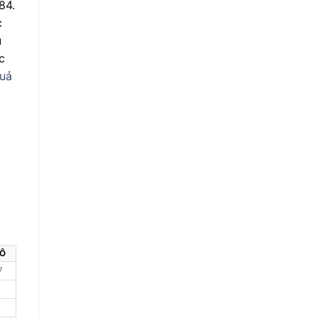
84.
c
u
c
quả
TÔ
7