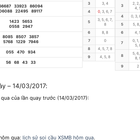
3
3, 4
2, 2,
3
66687
33923
86094
4, 
06088
22495
89117
4
0
, 3, 6, 7
4
0, 3, 
3, 5, 6, 7,
1423
5653
5
8
5
5, 8
0558
2947
6
8, 8
6
4, 
8085
8507
3857
7
0
0, 1,
5768
1229
7946
7
5, 
8
4, 5, 7, 8
055
470
934
5, 6,
8
9
4, 5, 8
8, 
56
68
43
33
9
2
y – 14/03/2017:
qua của lần quay trước (14/03/2017):
 hôm qua:
lịch sử soi cầu XSMB hôm qua
.