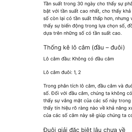
Tần suất trong 30 ngày cho thấy sự phân
bật với tần suất cao nhất, cho thấy kh
số còn lại có tần suất thấp hơn, nhưng
thấy sự biến động trong lựa chọn số, đ
dựa trên những số có tần suất cao.
Thống kê lô câm (đầu – đuôi)
Lô câm đầu: Không có đầu câm
Lô câm đuôi: 1, 2
Trong phân tích lô câm, đầu câm và đu
số. Đối với đầu câm, chúng ta không có 
thấy sự vắng mặt của các số này trong t
thấy tín hiệu rõ ràng nào về khả năng x
của các số câm này sẽ giúp chúng ta có 
Đuôi giải đặc biệt lâu chưa về