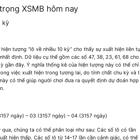
 trọng XSMB hôm nay
 kỳ
hiện tượng “lô về nhiều 10 kỳ” cho thấy sự xuất hiện liên t
hất định. Dữ liệu cụ thể gồm các số 47, 38, 23, 61, 68 cho
 kỳ gần đây. Ý nghĩa thống kê của hiện tượng này có thể chỉ
ng việc xuất hiện trong tương lai, do tính chất chu kỳ và 
 này có thể giúp người chơi đưa ra quyết định dự đoán hợp 
n.
3157 ngày) – 03 (3157 ngày) – 04 (3157 ngày)
 qua, chúng ta có thể phân loại như sau: Các số lô có tần
uất hiện thấp. Các số lô từ 14–17 lần cần cảnh giác, có thể