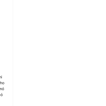
hi
cho
 nó
có