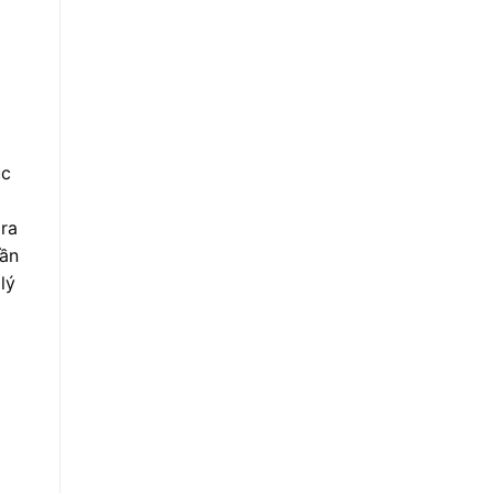
ục
 ra
tần
lý