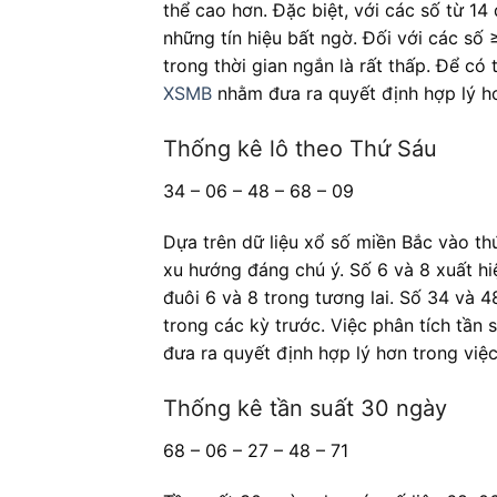
thể cao hơn. Đặc biệt, với các số từ 14 
những tín hiệu bất ngờ. Đối với các số ≥
trong thời gian ngắn là rất thấp. Để có
XSMB
nhằm đưa ra quyết định hợp lý hơ
Thống kê lô theo Thứ Sáu
34 – 06 – 48 – 68 – 09
Dựa trên dữ liệu xổ số miền Bắc vào thứ
xu hướng đáng chú ý. Số 6 và 8 xuất hi
đuôi 6 và 8 trong tương lai. Số 34 và 
trong các kỳ trước. Việc phân tích tần 
đưa ra quyết định hợp lý hơn trong việc
Thống kê tần suất 30 ngày
68 – 06 – 27 – 48 – 71