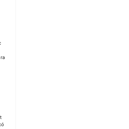
c
o
 ra
t
có