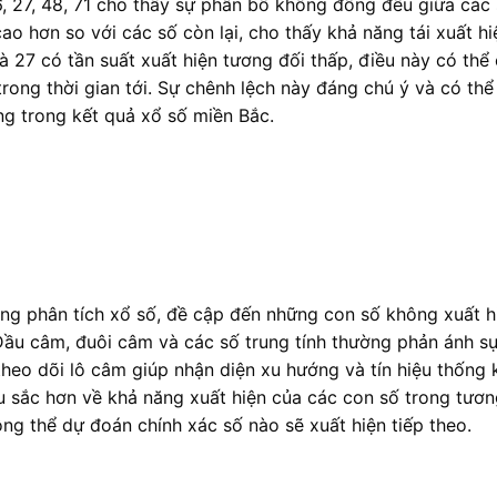
6, 27, 48, 71 cho thấy sự phân bố không đồng đều giữa các 
cao hơn so với các số còn lại, cho thấy khả năng tái xuất hi
à 27 có tần suất xuất hiện tương đối thấp, điều này có thể 
trong thời gian tới. Sự chênh lệch này đáng chú ý và có thể
ng trong kết quả xổ số miền Bắc.
ong phân tích xổ số, đề cập đến những con số không xuất h
Đầu câm, đuôi câm và các số trung tính thường phản ánh s
theo dõi lô câm giúp nhận diện xu hướng và tín hiệu thống 
u sắc hơn về khả năng xuất hiện của các con số trong tươ
hông thể dự đoán chính xác số nào sẽ xuất hiện tiếp theo.