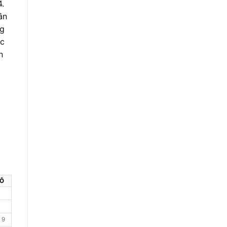
4.
ân
ng
ặc
n
TÔ
, 9