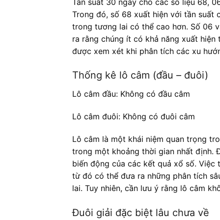
Tần suất 30 ngày cho các số liệu 68, 0
Trong đó, số 68 xuất hiện với tần suất 
trong tương lai có thể cao hơn. Số 06 v
ra rằng chúng ít có khả năng xuất hiện 
được xem xét khi phân tích các xu hướ
Thống kê lô câm (đầu – đuôi)
Lô câm đầu: Không có đầu câm
Lô câm đuôi: Không có đuôi câm
Lô câm là một khái niệm quan trọng tr
trong một khoảng thời gian nhất định. 
biến động của các kết quả xổ số. Việc 
từ đó có thể đưa ra những phân tích sâ
lai. Tuy nhiên, cần lưu ý rằng lô câm k
Đuôi giải đặc biệt lâu chưa về