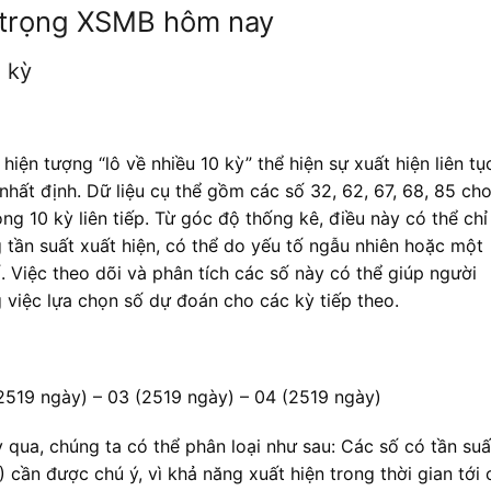
 trọng XSMB hôm nay
 kỳ
hiện tượng “lô về nhiều 10 kỳ” thể hiện sự xuất hiện liên tụ
nhất định. Dữ liệu cụ thể gồm các số 32, 62, 67, 68, 85 ch
ng 10 kỳ liên tiếp. Từ góc độ thống kê, điều này có thể chỉ
tần suất xuất hiện, có thể do yếu tố ngẫu nhiên hoặc một
. Việc theo dõi và phân tích các số này có thể giúp người
g việc lựa chọn số dự đoán cho các kỳ tiếp theo.
2519 ngày) – 03 (2519 ngày) – 04 (2519 ngày)
 qua, chúng ta có thể phân loại như sau: Các số có tần suấ
4) cần được chú ý, vì khả năng xuất hiện trong thời gian tới 