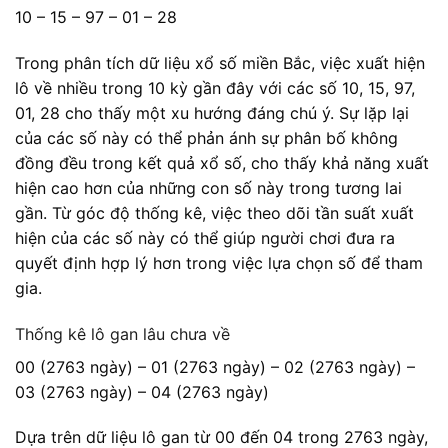
10 – 15 – 97 – 01 – 28
Trong phân tích dữ liệu xổ số miền Bắc, việc xuất hiện
lô về nhiều trong 10 kỳ gần đây với các số 10, 15, 97,
01, 28 cho thấy một xu hướng đáng chú ý. Sự lặp lại
của các số này có thể phản ánh sự phân bố không
đồng đều trong kết quả xổ số, cho thấy khả năng xuất
hiện cao hơn của những con số này trong tương lai
gần. Từ góc độ thống kê, việc theo dõi tần suất xuất
hiện của các số này có thể giúp người chơi đưa ra
quyết định hợp lý hơn trong việc lựa chọn số để tham
gia.
Thống kê lô gan lâu chưa về
00 (2763 ngày) – 01 (2763 ngày) – 02 (2763 ngày) –
03 (2763 ngày) – 04 (2763 ngày)
Dựa trên dữ liệu lô gan từ 00 đến 04 trong 2763 ngày,