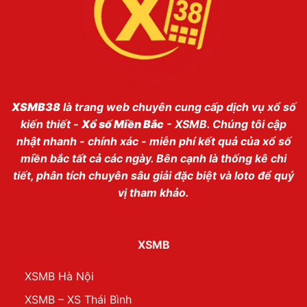
XSMB38
là trang web chuyên cung cấp dịch vụ xổ số
kiến thiết -
Xổ số Miền Bắc
- XSMB. Chúng tôi cập
nhật nhanh - chính xác - miễn phí kết quả của xổ số
miền bắc tất cả các ngày. Bên cạnh là thống kê chi
tiết, phân tích chuyên sâu giải đặc biệt và loto để quý
vị tham khảo.
XSMB
XSMB Hà Nội
XSMB – XS Thái Bình