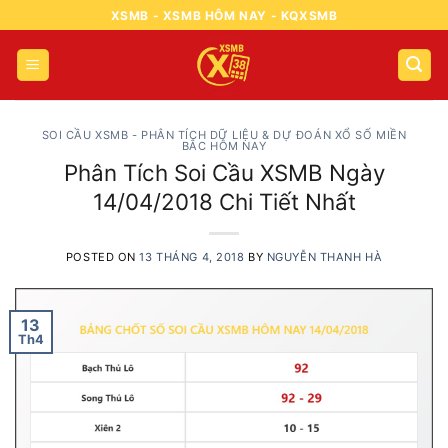
Skip
XSMB - XSMB HÔM NAY - KQXSMB
to
content
SOI CẦU XSMB - PHÂN TÍCH DỮ LIỆU & DỰ ĐOÁN XỔ SỐ MIỀN
BẮC HÔM NAY
Phân Tích Soi Cầu XSMB Ngày
14/04/2018 Chi Tiết Nhất
POSTED ON
13 THÁNG 4, 2018
BY
NGUYỄN THANH HÀ
13
Th4