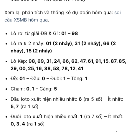
Xem lại phân tích và thống kê dự đoán hôm qua:
soi
cầu XSMB hôm qua
.
Lô rơi từ giải ĐB & G1:
01 – 98
Lô ra ≥ 2 nháy:
01 (2 nháy), 31 (2 nháy), 66 (2
nháy), 15 (2 nháy)
Lô Kép:
98, 69, 31, 24, 66, 62, 47, 61, 91, 15, 87, 85,
29, 00, 25, 16, 38, 53, 78, 12, 41
Đề:
01
– Đầu:
0
– Đuôi:
1
– Tổng:
1
Chạm:
0, 1
– Càng:
5
Đầu loto xuất hiện nhiều nhất:
6
(ra 5 số) – Ít nhất:
5, 7
(ra 1 số)
Đuôi loto xuất hiện nhiều nhất:
1
(ra 7 số) – Ít nhất:
0, 3, 4
(ra 1 số)