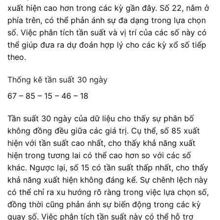
xuất hiện cao hơn trong các kỳ gần đây. Số 22, nằm ở
phía trên, có thể phản ánh sự đa dạng trong lựa chọn
số. Việc phân tích tần suất và vị trí của các số này có
thể giúp đưa ra dự đoán hợp lý cho các kỳ xổ số tiếp
theo.
Thống kê tần suất 30 ngày
67 – 85 – 15 – 46 – 18
Tần suất 30 ngày của dữ liệu cho thấy sự phân bố
không đồng đều giữa các giá trị. Cụ thể, số 85 xuất
hiện với tần suất cao nhất, cho thấy khả năng xuất
hiện trong tương lai có thể cao hơn so với các số
khác. Ngược lại, số 15 có tần suất thấp nhất, cho thấy
khả năng xuất hiện không đáng kể. Sự chênh lệch này
có thể chỉ ra xu hướng rõ ràng trong việc lựa chọn số,
đồng thời cũng phản ánh sự biến động trong các kỳ
quay số. Việc phân tích tần suất này có thể hỗ trợ