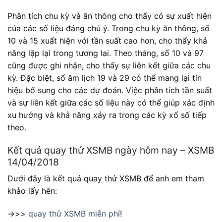
Phân tích chu kỳ và ăn thông cho thấy có sự xuất hiện
của các số liệu đáng chú ý. Trong chu kỳ ăn thông, số
10 và 15 xuất hiện với tần suất cao hơn, cho thấy khả
năng lặp lại trong tương lai. Theo tháng, số 10 và 97
cũng được ghi nhận, cho thấy sự liên kết giữa các chu
kỳ. Đặc biệt, số âm lịch 19 và 29 có thể mang lại tín
hiệu bổ sung cho các dự đoán. Việc phân tích tần suất
và sự liên kết giữa các số liệu này có thể giúp xác định
xu hướng và khả năng xảy ra trong các kỳ xổ số tiếp
theo.
Kết quả quay thử XSMB ngày hôm nay – XSMB
14/04/2018
Dưới đây là kết quả quay thử XSMB để anh em tham
khảo lấy hên:
->>>
quay thử XSMB miễn phí
!