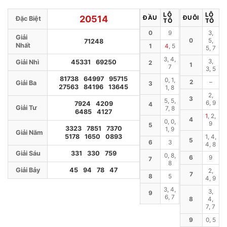
LÔ
LÔ
205
14
ĐẦU
ĐUÔI
Đặc Biệt
TÔ
TÔ
0
9
3,
Giải
0
5,
71248
Nhất
1
4
, 5
5, 7
3, 4,
3,
Giải Nhì
45331
69250
2
1
7
3, 5
81738
64997
95715
0, 1,
2
–
Giải Ba
3
27563
84196
13645
1, 8
2,
3
5, 5,
6, 9
7924
4209
4
Giải Tư
7, 8
6485
4127
1
, 2,
4
0, 0,
9
5
3323
7851
7370
1, 9
Giải Năm
5178
1650
0893
1, 4,
5
6
3
4, 8
Giải Sáu
331
330
759
0, 8,
6
9
7
8
Giải Bảy
45
94
78
47
2,
7
8
5
4, 9
3, 4,
3,
9
6, 7
8
4,
7, 7
9
0, 5