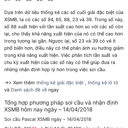
Dựa trên dữ liệu thống kê các số cuối giải đặc biệt của
XSMB, ta có các số 94, 65, 88, 23 và 39. Trong số này,
số 88 xuất hiện với tần suất cao hơn so với các số còn
lại, cho thấy khả năng xuất hiện của nó có thể cao hơn
trong tương lai gần. Ngược lại, số 23 và 39 có vẻ ít
phổ biến hơn, điều này có thể phản ánh xu hướng giảm
trong khả năng xuất hiện. Việc phân tích tần suất và
chu kỳ xuất hiện của các số này có thể giúp đưa ra
những nhận định hợp lý hơn trong việc soi cầu.
->> Xem thêm
thống kê giải đặc biệt
,
thống kê lô tô
và
Danh sách đề về
ngay
Tổng hợp phương pháp soi cầu và nhận định
XSMB hôm nay ngày – 14/04/2018
Soi cầu Pascal XSMB ngày – 14/04/2018