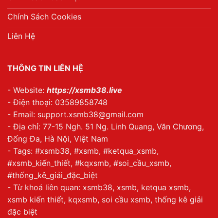
Chính Sách Cookies
Liên Hệ
THÔNG TIN LIÊN HỆ
- Website:
https://xsmb38.live
- Điện thoại: 03589858748
- Email: support.xsmb38@gmail.com
- Địa chỉ: 77-15 Ngh. 51 Ng. Linh Quang, Văn Chương,
Đống Đa, Hà Nội, Việt Nam
- Tags: #xsmb38, #xsmb, #ketqua_xsmb,
#xsmb_kiến_thiết, #kqxsmb, #soi_cầu_xsmb,
#thống_kê_giải_đặc_biệt
- Từ khoá liên quan: xsmb38, xsmb, ketqua xsmb,
xsmb kiến thiết, kqxsmb, soi cầu xsmb, thống kê giải
đặc biệt