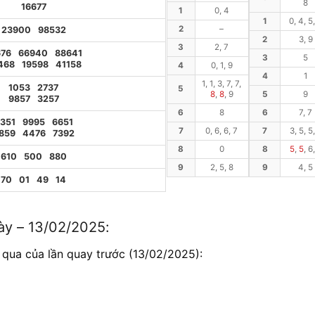
8
16677
1
0, 4
1
0, 4, 5
2
–
23900
98532
2
3, 9
3
2, 7
676
66940
88641
3
5
468
19598
41158
4
0, 1, 9
4
1
1, 1, 3, 7, 7,
1053
2737
5
8
,
8
, 9
5
9
9857
3257
6
8
6
7, 7
351
9995
6651
7
0, 6, 6, 7
7
3, 5, 5
859
4476
7392
8
0
8
5
,
5
, 6
610
500
880
9
2, 5, 8
9
4, 5
70
01
49
14
y – 13/02/2025:
qua của lần quay trước (13/02/2025):