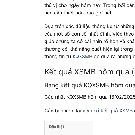
thú vị cho ngày hôm nay. Trong bối cản
nên cần thiết hơn bao giờ hết.
Dựa trên các dữ liệu thống kê từ những
của một số con số nhất định. Việc theo 
giúp chúng ta có cái nhìn rõ hơn về kh
thường có khả năng xuất hiện lại trong
thông tin từ
KQXSMB
để đưa ra những d
Kết quả XSMB hôm qua 
Bảng kết quả KQXSMB hôm qua 
Cập nhật KQXSMB hôm qua 13/02/2025 
Các bạn xem lại
xem sổ kết quả XSMB
Đặc Biệt