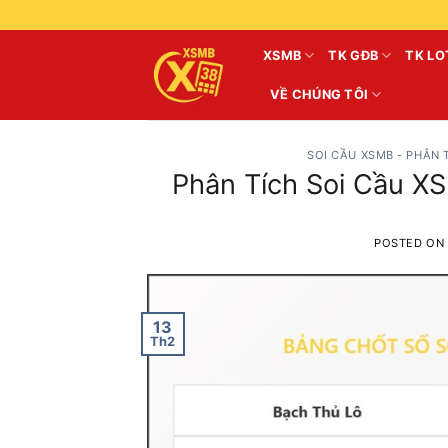
Skip
to
XSMB
TK GĐB
TK LO
content
VỀ CHÚNG TÔI
SOI CẦU XSMB - PHÂN 
Phân Tích Soi Cầu X
POSTED ON
13
Th2