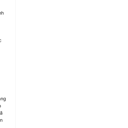
nh
c
áng
p
đã
ín