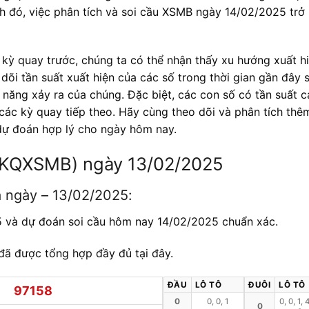
h đó, việc phân tích và soi cầu XSMB ngày 14/02/2025 trở
 kỳ quay trước, chúng ta có thể nhận thấy xu hướng xuất h
dõi tần suất xuất hiện của các số trong thời gian gần đây 
ả năng xảy ra của chúng. Đặc biệt, các con số có tần suất 
 các kỳ quay tiếp theo. Hãy cùng theo dõi và phân tích thê
ự đoán hợp lý cho ngày hôm nay.
(KQXSMB) ngày 13/02/2025
ngày – 13/02/2025:
và dự đoán soi cầu hôm nay 14/02/2025 chuẩn xác.
đã được tổng hợp đầy đủ tại đây.
ĐẦU
LÔ TÔ
ĐUÔI
LÔ TÔ
971
58
0
0, 0, 1
0, 0, 1, 4
0