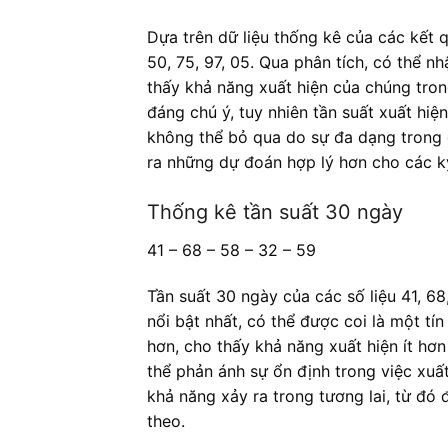
Dựa trên dữ liệu thống kê của các kết 
50, 75, 97, 05. Qua phân tích, có thể n
thấy khả năng xuất hiện của chúng tron
đáng chú ý, tuy nhiên tần suất xuất hi
không thể bỏ qua do sự đa dạng trong 
ra những dự đoán hợp lý hơn cho các kỳ
Thống kê tần suất 30 ngày
41 – 68 – 58 – 32 – 59
Tần suất 30 ngày của các số liệu 41, 6
nổi bật nhất, có thể được coi là một tí
hơn, cho thấy khả năng xuất hiện ít hơn
thể phản ánh sự ổn định trong việc xuất
khả năng xảy ra trong tương lai, từ đó
theo.