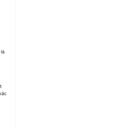
 là
à
t
xác