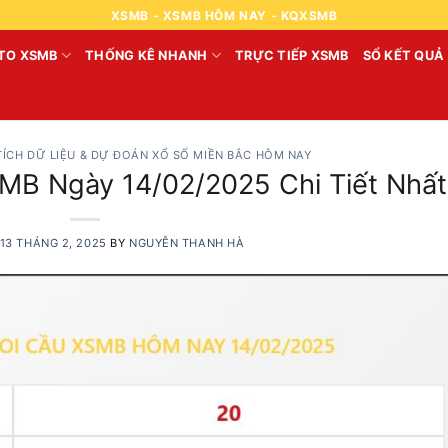
XSMB - XSMB HÔM NAY - KQXSMB
TO XSMB
THỐNG KÊ NHANH
TRỰC TIẾP XSMB
SỔ KẾT QUẢ
TÍCH DỮ LIỆU & DỰ ĐOÁN XỔ SỐ MIỀN BẮC HÔM NAY
SMB Ngày 14/02/2025 Chi Tiết Nhất
13 THÁNG 2, 2025
BY
NGUYỄN THANH HÀ