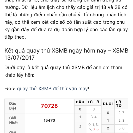
hướng. Dữ liệu âm lịch cho thấy các giá trị 18 và 28 có
thể là những điểm nhấn cần chú ý. Từ những phân tích
này, có thể xem xét các số có tần suất cao trong chu
kỳ gần đây để đưa ra dự đoán hợp lý cho các lần quay
tiếp theo.
Kết quả quay thử XSMB ngày hôm nay – XSMB
13/07/2017
Dưới đây là kết quả quay thử XSMB để anh em tham
khảo lấy hên:
->>>
quay thử XSMB để thử vận may
!
ĐẦU
LÔ TÔ
LÔ
Đặc
ĐUÔI
707
28
TÔ
Biệt
0
3
0
2, 7
1
3, 4
Giải
15470
1
2, 3
Nhất
0, 1, 3,
2
2
5, 6
5,
8
,
8
Giải