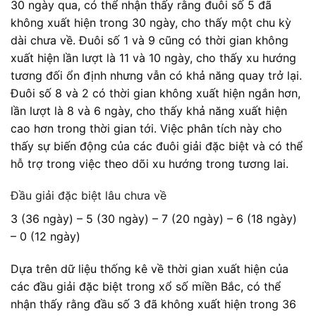
30 ngày qua, có thể nhận thấy rằng đuôi số 5 đã
không xuất hiện trong 30 ngày, cho thấy một chu kỳ
dài chưa về. Đuôi số 1 và 9 cũng có thời gian không
xuất hiện lần lượt là 11 và 10 ngày, cho thấy xu hướng
tương đối ổn định nhưng vẫn có khả năng quay trở lại.
Đuôi số 8 và 2 có thời gian không xuất hiện ngắn hơn,
lần lượt là 8 và 6 ngày, cho thấy khả năng xuất hiện
cao hơn trong thời gian tới. Việc phân tích này cho
thấy sự biến động của các đuôi giải đặc biệt và có thể
hỗ trợ trong việc theo dõi xu hướng trong tương lai.
Đầu giải đặc biệt lâu chưa về
3 (36 ngày) – 5 (30 ngày) – 7 (20 ngày) – 6 (18 ngày)
– 0 (12 ngày)
Dựa trên dữ liệu thống kê về thời gian xuất hiện của
các đầu giải đặc biệt trong xổ số miền Bắc, có thể
nhận thấy rằng đầu số 3 đã không xuất hiện trong 36