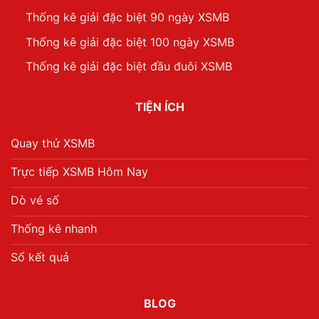
Thống kê giải đặc biệt 90 ngày XSMB
Thống kê giải đặc biệt 100 ngày XSMB
Thống kê giải đặc biệt đầu đuôi XSMB
Thống kê tổng giải đặc biệt XSMB
TIỆN ÍCH
Thống kê giải đặc biệt theo năm XSMB
Thống kê giải đặc biệt theo tháng XSMB
Quay thử XSMB
Thống kê giải đặc biệt theo tuần XSMB
Trực tiếp XSMB Hôm Nay
Dò vé số
Thống kê nhanh
Sổ kết quả
BLOG