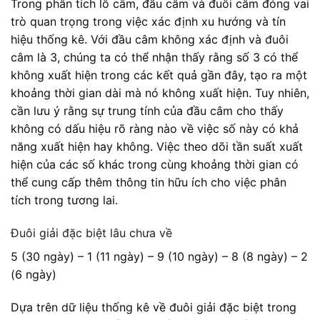
Trong phân tích lô câm, đầu câm và đuôi câm đóng vai
trò quan trọng trong việc xác định xu hướng và tín
hiệu thống kê. Với đầu câm không xác định và đuôi
câm là 3, chúng ta có thể nhận thấy rằng số 3 có thể
không xuất hiện trong các kết quả gần đây, tạo ra một
khoảng thời gian dài mà nó không xuất hiện. Tuy nhiên,
cần lưu ý rằng sự trung tính của đầu câm cho thấy
không có dấu hiệu rõ ràng nào về việc số này có khả
năng xuất hiện hay không. Việc theo dõi tần suất xuất
hiện của các số khác trong cùng khoảng thời gian có
thể cung cấp thêm thông tin hữu ích cho việc phân
tích trong tương lai.
Đuôi giải đặc biệt lâu chưa về
5 (30 ngày) – 1 (11 ngày) – 9 (10 ngày) – 8 (8 ngày) – 2
(6 ngày)
Dựa trên dữ liệu thống kê về đuôi giải đặc biệt trong