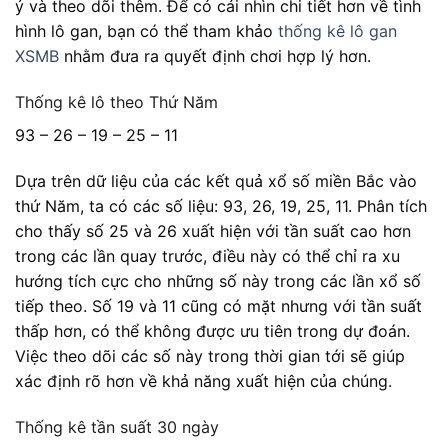
ý và theo dõi thêm. Để có cái nhìn chi tiết hơn về tình
hình lô gan, bạn có thể tham khảo
thống kê lô gan
XSMB
nhằm đưa ra quyết định chơi hợp lý hơn.
Thống kê lô theo Thứ Năm
93 – 26 – 19 – 25 – 11
Dựa trên dữ liệu của các kết quả xổ số miền Bắc vào
thứ Năm, ta có các số liệu: 93, 26, 19, 25, 11. Phân tích
cho thấy số 25 và 26 xuất hiện với tần suất cao hơn
trong các lần quay trước, điều này có thể chỉ ra xu
hướng tích cực cho những số này trong các lần xổ số
tiếp theo. Số 19 và 11 cũng có mặt nhưng với tần suất
thấp hơn, có thể không được ưu tiên trong dự đoán.
Việc theo dõi các số này trong thời gian tới sẽ giúp
xác định rõ hơn về khả năng xuất hiện của chúng.
Thống kê tần suất 30 ngày