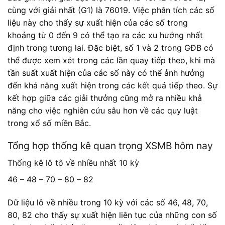
cùng với giải nhất (G1) là 76019. Việc phân tích các số
liệu này cho thấy sự xuất hiện của các số trong
khoảng từ 0 đến 9 có thể tạo ra các xu hướng nhất
định trong tương lai. Đặc biệt, số 1 và 2 trong GĐB có
thể được xem xét trong các lần quay tiếp theo, khi mà
tần suất xuất hiện của các số này có thể ảnh hưởng
đến khả năng xuất hiện trong các kết quả tiếp theo. Sự
kết hợp giữa các giải thưởng cũng mở ra nhiều khả
năng cho việc nghiên cứu sâu hơn về các quy luật
trong xổ số miền Bắc.
Tổng hợp thống kê quan trọng XSMB hôm nay
Thống kê lô tô về nhiều nhất 10 kỳ
46 – 48 – 70 – 80 – 82
Dữ liệu lô về nhiều trong 10 kỳ với các số 46, 48, 70,
80, 82 cho thấy sự xuất hiện liên tục của những con số