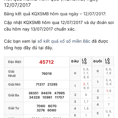
12/07/2017
Bảng kết quả KQXSMB hôm qua ngày – 12/07/2017:
Cập nhật KQXSMB hôm qua 12/07/2017 và dự đoán soi
cầu hôm nay 13/07/2017 chuẩn xác.
Các bạn xem lại
sổ kết quả xổ số miền Bắc
đã được
tổng hợp đầy đủ tại đây.
LÔ
LÔ
457
12
ĐẦU
ĐUÔI
Đặc Biệt
TÔ
TÔ
5, 6,
6, 6,
0
Giải
0
7, 7,
7, 8
76019
Nhất
8, 8
3, 4,
1
2
, 7,
5, 6
Giải Nhì
71317
21295
1
9, 9
2
1
, 8
36351
94674
47995
2
8
Giải Ba
34328
10961
11707
3
–
3
1, 7
4
7
7060
8070
Giải Tư
4
1, 8
3276
6060
0, 9,
5
5
1
9