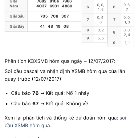
Giải
7882
8106
7966
0, 0,
0, 6,
Năm
4037
6931
4880
6
6
1, 6
7
Giải Sáu
705
708
307
0, 4,
0, 0,
7
7
6
1, 3
Giải Bảy
41
48
19
08
8
0, 2
0, 0,
8
2, 4
9
5, 5
9
1, 1
Phân tích KQXSMB hôm qua ngày – 12/07/2017:
Soi cầu pascal và nhận định XSMB hôm qua của lần
quay trước (12/07/2017):
Cầu báo
76
➞ Kết quả:
Nổ 1 nháy
Cầu báo
67
➞ Kết quả:
Không về
Xem lại phân tích và thống kê dự đoán hôm qua:
soi
cầu XSMB hôm qua
.