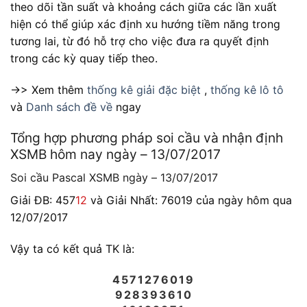
theo dõi tần suất và khoảng cách giữa các lần xuất
hiện có thể giúp xác định xu hướng tiềm năng trong
tương lai, từ đó hỗ trợ cho việc đưa ra quyết định
trong các kỳ quay tiếp theo.
->> Xem thêm
thống kê giải đặc biệt
,
thống kê lô tô
và
Danh sách đề về
ngay
Tổng hợp phương pháp soi cầu và nhận định
XSMB hôm nay ngày – 13/07/2017
Soi cầu Pascal XSMB ngày – 13/07/2017
Giải ĐB: 457
12
và Giải Nhất: 76019 của ngày hôm qua
12/07/2017
Vậy ta có kết quả TK là:
4571276019
928393610