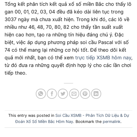
Tổng kết phân tích kết quả xổ số miền Bắc cho thấy lô
gan 00, 01, 02, 03, 04 đều đã kéo dài liên tục trong
3037 ngày mà chưa xuất hiện. Trong khi đó, các lô về
nhiều như 46, 48, 70, 80, 82 cho thấy tần suất xuất
hiện cao hơn, tạo ra những tín hiệu đáng chú ý. Đặc
biệt, việc áp dụng phương pháp soi cầu Pascal với số
74 có thể mang lại những cơ hội tốt. Để theo dõi kết
quả mới nhất, bạn có thể xem
trực tiếp XSMB hôm nay
,
từ đó đưa ra những quyết định hợp lý cho các lần chơi
tiếp theo.
This entry was posted in
Soi Cầu XSMB - Phân Tích Dữ Liệu & Dự
Đoán Xổ Số Miền Bắc Hôm Nay
. Bookmark the
permalink
.