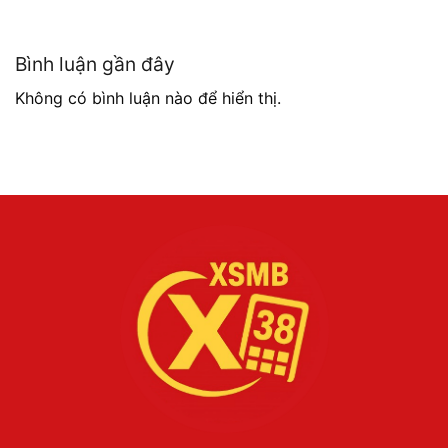
Bình luận gần đây
Không có bình luận nào để hiển thị.