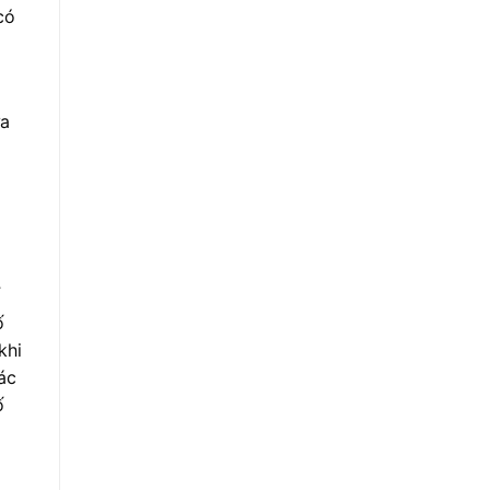
có
ưa
ố
ố
khi
ác
ố