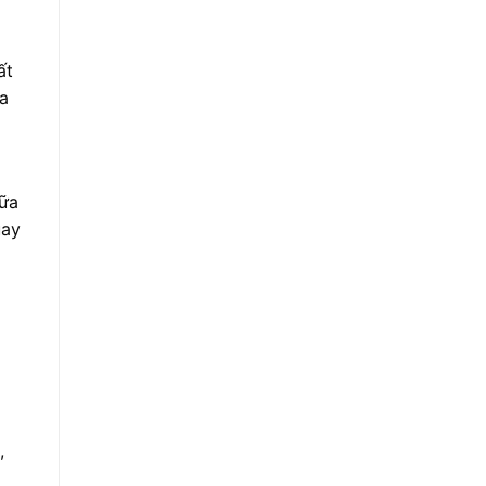
ất
ủa
iữa
uay
,