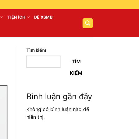
TIỆN ÍCH
ĐỀ XSMB
Tìm kiếm
TÌM
KIẾM
Bình luận gần đây
Không có bình luận nào để
hiển thị.