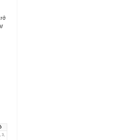
trở
sự
Ô
, 3,
8