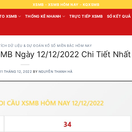
XSMB - XSMB HÔM NAY - KQXSMB
TO XSMB
THỐNG KÊ NHANH
TRỰC TIẾP XSMB
SỔ KẾT QUẢ
TÍCH DỮ LIỆU & DỰ ĐOÁN XỔ SỐ MIỀN BẮC HÔM NAY
SMB Ngày 12/12/2022 Chi Tiết Nhất
11 THÁNG 12, 2022
BY
NGUYỄN THANH HÀ