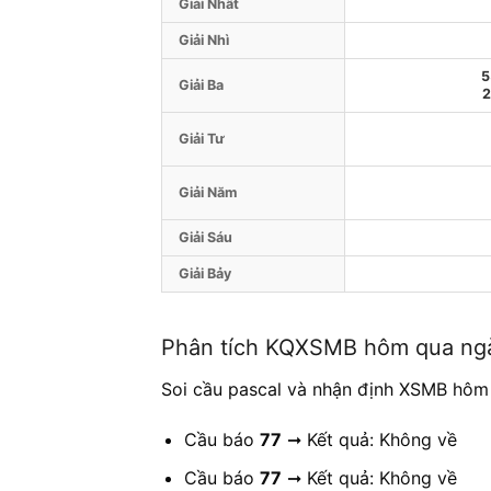
Giải Nhất
Giải Nhì
5
Giải Ba
2
Giải Tư
Giải Năm
Giải Sáu
Giải Bảy
Phân tích KQXSMB hôm qua ngà
Soi cầu pascal và nhận định XSMB hôm 
Cầu báo
77
➞ Kết quả:
Không về
Cầu báo
77
➞ Kết quả:
Không về