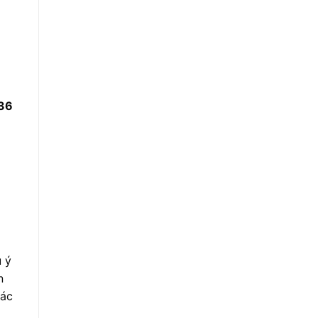
 36
ú ý
n
các