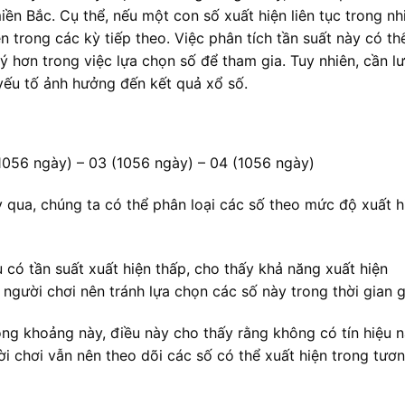
ền Bắc. Cụ thể, nếu một con số xuất hiện liên tục trong nh
ện trong các kỳ tiếp theo. Việc phân tích tần suất này có th
ý hơn trong việc lựa chọn số để tham gia. Tuy nhiên, cần l
 yếu tố ảnh hưởng đến kết quả xổ số.
1056 ngày) – 03 (1056 ngày) – 04 (1056 ngày)
y qua, chúng ta có thể phân loại các số theo mức độ xuất h
u có tần suất xuất hiện thấp, cho thấy khả năng xuất hiện
, người chơi nên tránh lựa chọn các số này trong thời gian 
ng khoảng này, điều này cho thấy rằng không có tín hiệu 
 chơi vẫn nên theo dõi các số có thể xuất hiện trong tươ