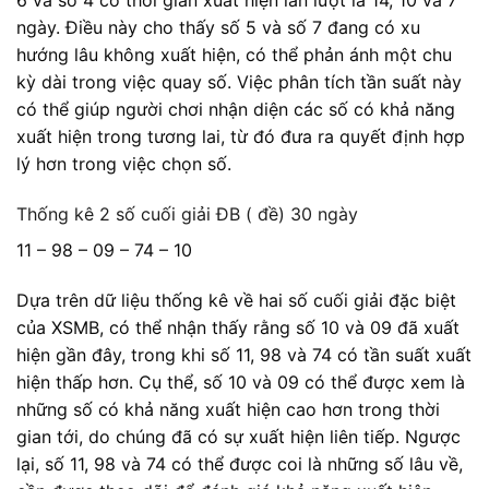
6 và số 4 có thời gian xuất hiện lần lượt là 14, 10 và 7
ngày. Điều này cho thấy số 5 và số 7 đang có xu
hướng lâu không xuất hiện, có thể phản ánh một chu
kỳ dài trong việc quay số. Việc phân tích tần suất này
có thể giúp người chơi nhận diện các số có khả năng
xuất hiện trong tương lai, từ đó đưa ra quyết định hợp
lý hơn trong việc chọn số.
Thống kê 2 số cuối giải ĐB ( đề) 30 ngày
11 – 98 – 09 – 74 – 10
Dựa trên dữ liệu thống kê về hai số cuối giải đặc biệt
của XSMB, có thể nhận thấy rằng số 10 và 09 đã xuất
hiện gần đây, trong khi số 11, 98 và 74 có tần suất xuất
hiện thấp hơn. Cụ thể, số 10 và 09 có thể được xem là
những số có khả năng xuất hiện cao hơn trong thời
gian tới, do chúng đã có sự xuất hiện liên tiếp. Ngược
lại, số 11, 98 và 74 có thể được coi là những số lâu về,