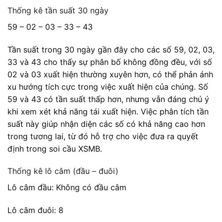
Thống kê tần suất 30 ngày
59 – 02 – 03 – 33 – 43
Tần suất trong 30 ngày gần đây cho các số 59, 02, 03,
33 và 43 cho thấy sự phân bố không đồng đều, với số
02 và 03 xuất hiện thường xuyên hơn, có thể phản ánh
xu hướng tích cực trong việc xuất hiện của chúng. Số
59 và 43 có tần suất thấp hơn, nhưng vẫn đáng chú ý
khi xem xét khả năng tái xuất hiện. Việc phân tích tần
suất này giúp nhận diện các số có khả năng cao hơn
trong tương lai, từ đó hỗ trợ cho việc đưa ra quyết
định trong soi cầu XSMB.
Thống kê lô câm (đầu – đuôi)
Lô câm đầu: Không có đầu câm
Lô câm đuôi: 8