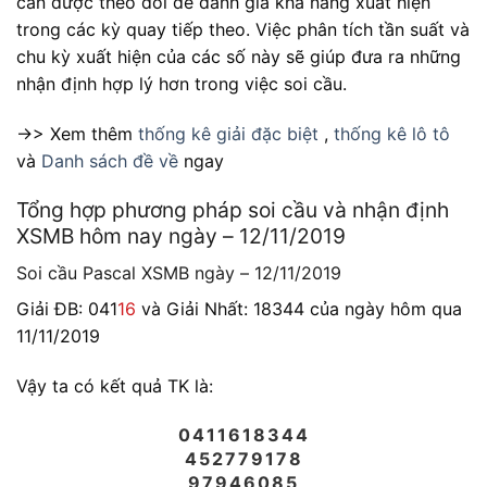
cần được theo dõi để đánh giá khả năng xuất hiện
trong các kỳ quay tiếp theo. Việc phân tích tần suất và
chu kỳ xuất hiện của các số này sẽ giúp đưa ra những
nhận định hợp lý hơn trong việc soi cầu.
->> Xem thêm
thống kê giải đặc biệt
,
thống kê lô tô
và
Danh sách đề về
ngay
Tổng hợp phương pháp soi cầu và nhận định
XSMB hôm nay ngày – 12/11/2019
Soi cầu Pascal XSMB ngày – 12/11/2019
Giải ĐB: 041
16
và Giải Nhất: 18344 của ngày hôm qua
11/11/2019
Vậy ta có kết quả TK là:
0411618344
452779178
97946085