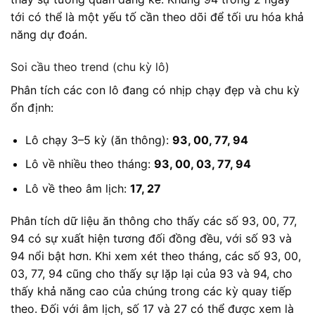
tới có thể là một yếu tố cần theo dõi để tối ưu hóa khả
năng dự đoán.
Soi cầu theo trend (chu kỳ lô)
Phân tích các con lô đang có nhịp chạy đẹp và chu kỳ
ổn định:
Lô chạy 3–5 kỳ (ăn thông):
93, 00, 77, 94
Lô về nhiều theo tháng:
93, 00, 03, 77, 94
Lô về theo âm lịch:
17, 27
Phân tích dữ liệu ăn thông cho thấy các số 93, 00, 77,
94 có sự xuất hiện tương đối đồng đều, với số 93 và
94 nổi bật hơn. Khi xem xét theo tháng, các số 93, 00,
03, 77, 94 cũng cho thấy sự lặp lại của 93 và 94, cho
thấy khả năng cao của chúng trong các kỳ quay tiếp
theo. Đối với âm lịch, số 17 và 27 có thể được xem là