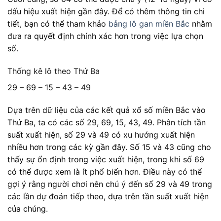
dấu hiệu xuất hiện gần đây. Để có thêm thông tin chi
tiết, bạn có thể tham khảo
bảng lô gan miền Bắc
nhằm
đưa ra quyết định chính xác hơn trong việc lựa chọn
số.
Thống kê lô theo Thứ Ba
29 – 69 – 15 – 43 – 49
Dựa trên dữ liệu của các kết quả xổ số miền Bắc vào
Thứ Ba, ta có các số 29, 69, 15, 43, 49. Phân tích tần
suất xuất hiện, số 29 và 49 có xu hướng xuất hiện
nhiều hơn trong các kỳ gần đây. Số 15 và 43 cũng cho
thấy sự ổn định trong việc xuất hiện, trong khi số 69
có thể được xem là ít phổ biến hơn. Điều này có thể
gợi ý rằng người chơi nên chú ý đến số 29 và 49 trong
các lần dự đoán tiếp theo, dựa trên tần suất xuất hiện
của chúng.