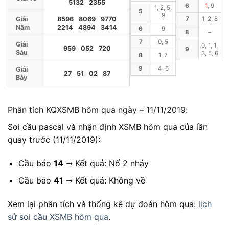
5132
2355
6
1
, 9
1, 2, 5,
5
9
Giải
8596
8069
9770
7
1, 2, 8
Năm
2214
4894
3414
6
9
8
–
7
0, 5
Giải
0, 1, 1,
959
052
720
9
Sáu
3, 5, 6
8
1, 7
9
4, 6
Giải
27
51
02
87
Bảy
Phân tích KQXSMB hôm qua ngày – 11/11/2019:
Soi cầu pascal và nhận định XSMB hôm qua của lần
quay trước (11/11/2019):
Cầu báo
14
➞ Kết quả:
Nổ 2 nháy
Cầu báo
41
➞ Kết quả:
Không về
Xem lại phân tích và thống kê dự đoán hôm qua:
lịch
sử soi cầu XSMB hôm qua
.