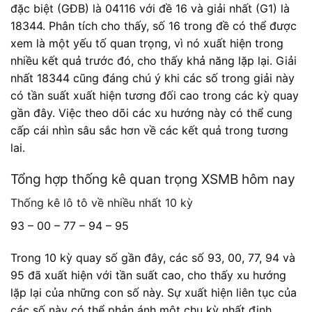
đặc biệt (GĐB) là 04116 với đề 16 và giải nhất (G1) là
18344. Phân tích cho thấy, số 16 trong đề có thể được
xem là một yếu tố quan trọng, vì nó xuất hiện trong
nhiều kết quả trước đó, cho thấy khả năng lặp lại. Giải
nhất 18344 cũng đáng chú ý khi các số trong giải này
có tần suất xuất hiện tương đối cao trong các kỳ quay
gần đây. Việc theo dõi các xu hướng này có thể cung
cấp cái nhìn sâu sắc hơn về các kết quả trong tương
lai.
Tổng hợp thống kê quan trọng XSMB hôm nay
Thống kê lô tô về nhiều nhất 10 kỳ
93 – 00 – 77 – 94 – 95
Trong 10 kỳ quay số gần đây, các số 93, 00, 77, 94 và
95 đã xuất hiện với tần suất cao, cho thấy xu hướng
lặp lại của những con số này. Sự xuất hiện liên tục của
các số này có thể phản ánh một chu kỳ nhất định