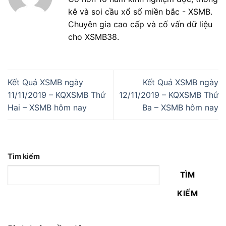
kê và soi cầu xổ số miền bắc - XSMB.
Chuyên gia cao cấp và cố vấn dữ liệu
cho XSMB38.
Kết Quả XSMB ngày
Kết Quả XSMB ngày
11/11/2019 – KQXSMB Thứ
12/11/2019 – KQXSMB Thứ
Hai – XSMB hôm nay
Ba – XSMB hôm nay
Tìm kiếm
TÌM
KIẾM