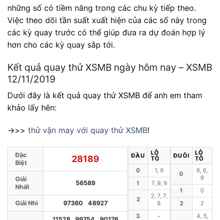
những số có tiềm năng trong các chu kỳ tiếp theo.
Việc theo dõi tần suất xuất hiện của các số này trong
các kỳ quay trước có thể giúp đưa ra dự đoán hợp lý
hơn cho các kỳ quay sắp tới.
Kết quả quay thử XSMB ngày hôm nay – XSMB
12/11/2019
Dưới đây là kết quả quay thử XSMB để anh em tham
khảo lấy hên:
->>>
thử vận may với quay thử XSMB
!
LÔ
LÔ
Đặc
ĐẦU
ĐUÔI
281
89
TÔ
TÔ
Biệt
0
1, 9
6, 6,
0
9
Giải
56589
1
7, 9, 9
Nhất
1
0
2, 7, 7,
2
Giải Nhì
97360
48927
8
2
2
3
–
4, 5,
11528
99754
90176