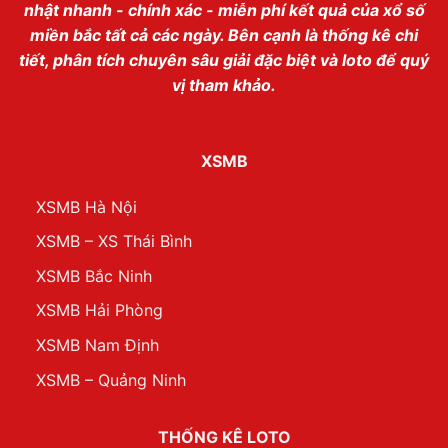
nhật nhanh - chính xác - miễn phí kết quả của xổ số
miền bắc tất cả các ngày. Bên cạnh là thống kê chi
tiết, phân tích chuyên sâu giải đặc biệt và loto để quý
vị tham khảo.
XSMB
XSMB Hà Nội
XSMB – XS Thái Bình
XSMB Bắc Ninh
XSMB Hải Phòng
XSMB Nam Định
XSMB – Quảng Ninh
XSMB Thứ Hai
THỐNG KÊ LOTO