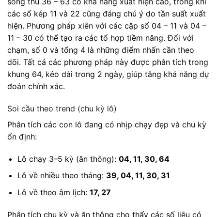
song thủ 36 – 63 có khả năng xuất hiện cao, trong khi
các số kép 11 và 22 cũng đáng chú ý do tần suất xuất
hiện. Phương pháp xiên với các cặp số 04 – 11 và 04 –
11 – 30 có thể tạo ra các tổ hợp tiềm năng. Đối với
chạm, số 0 và tổng 4 là những điểm nhấn cần theo
dõi. Tất cả các phương pháp này được phân tích trong
khung 64, kéo dài trong 2 ngày, giúp tăng khả năng dự
đoán chính xác.
Soi cầu theo trend (chu kỳ lô)
Phân tích các con lô đang có nhịp chạy đẹp và chu kỳ
ổn định:
Lô chạy 3–5 kỳ (ăn thông):
04, 11, 30, 64
Lô về nhiều theo tháng:
39, 04, 11, 30, 31
Lô về theo âm lịch:
17, 27
Phân tích chu kỳ và ăn thông cho thấy các số liệu có