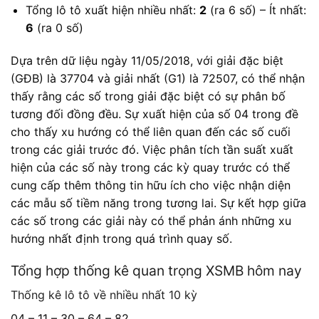
Tổng lô tô xuất hiện nhiều nhất:
2
(ra 6 số) – Ít nhất:
6
(ra 0 số)
Dựa trên dữ liệu ngày 11/05/2018, với giải đặc biệt
(GĐB) là 37704 và giải nhất (G1) là 72507, có thể nhận
thấy rằng các số trong giải đặc biệt có sự phân bố
tương đối đồng đều. Sự xuất hiện của số 04 trong đề
cho thấy xu hướng có thể liên quan đến các số cuối
trong các giải trước đó. Việc phân tích tần suất xuất
hiện của các số này trong các kỳ quay trước có thể
cung cấp thêm thông tin hữu ích cho việc nhận diện
các mẫu số tiềm năng trong tương lai. Sự kết hợp giữa
các số trong các giải này có thể phản ánh những xu
hướng nhất định trong quá trình quay số.
Tổng hợp thống kê quan trọng XSMB hôm nay
Thống kê lô tô về nhiều nhất 10 kỳ
04 – 11 – 30 – 64 – 82