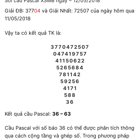
Soi cầu Pascal XSMB ngày – 12/05/2018
Giải ĐB: 377
04
và Giải Nhất: 72507 của ngày hôm qua
11/05/2018
Vậy ta có kết quả TK là:
3770472507
047419757
41150622
5265684
781142
59256
4171
588
36
Kết quả cầu Pascal:
36 – 63
Cầu Pascal với số báo 36 có thể được phân tích thông
qua cách cộng tầng và ghép số. Trong phương pháp