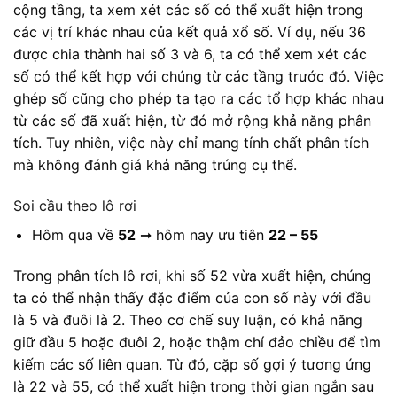
cộng tầng, ta xem xét các số có thể xuất hiện trong
các vị trí khác nhau của kết quả xổ số. Ví dụ, nếu 36
được chia thành hai số 3 và 6, ta có thể xem xét các
số có thể kết hợp với chúng từ các tầng trước đó. Việc
ghép số cũng cho phép ta tạo ra các tổ hợp khác nhau
từ các số đã xuất hiện, từ đó mở rộng khả năng phân
tích. Tuy nhiên, việc này chỉ mang tính chất phân tích
mà không đánh giá khả năng trúng cụ thể.
Soi cầu theo lô rơi
Hôm qua về
52
➞ hôm nay ưu tiên
22 – 55
Trong phân tích lô rơi, khi số 52 vừa xuất hiện, chúng
ta có thể nhận thấy đặc điểm của con số này với đầu
là 5 và đuôi là 2. Theo cơ chế suy luận, có khả năng
giữ đầu 5 hoặc đuôi 2, hoặc thậm chí đảo chiều để tìm
kiếm các số liên quan. Từ đó, cặp số gợi ý tương ứng
là 22 và 55, có thể xuất hiện trong thời gian ngắn sau