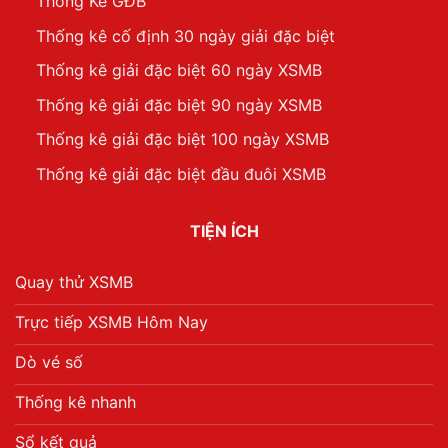
Thống Kê GĐB
Thống kê & soi cầu xiên 2
Thống kê cố định 30 ngày giải đặc biệt
Thống kê Lô Xiên 4
Thống kê giải đặc biệt 60 ngày XSMB
Thống kê đầu đuôi tổng lô tô
Thống kê giải đặc biệt 90 ngày XSMB
Thống kê giải đặc biệt 100 ngày XSMB
Thống kê giải đặc biệt đầu đuôi XSMB
Thống kê tổng giải đặc biệt XSMB
TIỆN ÍCH
Thống kê giải đặc biệt theo năm XSMB
Thống kê giải đặc biệt theo tháng XSMB
Quay thử XSMB
Thống kê giải đặc biệt theo tuần XSMB
Trực tiếp XSMB Hôm Nay
Dò vé số
Thống kê nhanh
Sổ kết quả