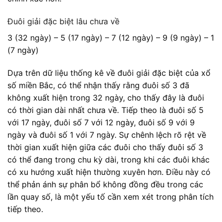
Đuôi giải đặc biệt lâu chưa về
3 (32 ngày) – 5 (17 ngày) – 7 (12 ngày) – 9 (9 ngày) – 1
(7 ngày)
Dựa trên dữ liệu thống kê về đuôi giải đặc biệt của xổ
số miền Bắc, có thể nhận thấy rằng đuôi số 3 đã
không xuất hiện trong 32 ngày, cho thấy đây là đuôi
có thời gian dài nhất chưa về. Tiếp theo là đuôi số 5
với 17 ngày, đuôi số 7 với 12 ngày, đuôi số 9 với 9
ngày và đuôi số 1 với 7 ngày. Sự chênh lệch rõ rệt về
thời gian xuất hiện giữa các đuôi cho thấy đuôi số 3
có thể đang trong chu kỳ dài, trong khi các đuôi khác
có xu hướng xuất hiện thường xuyên hơn. Điều này có
thể phản ánh sự phân bổ không đồng đều trong các
lần quay số, là một yếu tố cần xem xét trong phân tích
tiếp theo.