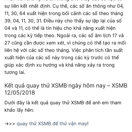
sự liên kết nhất định. Cụ thể, các số ăn thông như 04,
11, 30, 64 xuất hiện trong bối cảnh các số theo tháng
39, 04, 11, 30, 31. Điều này cho thấy sự lặp lại của số
04 và 11, có thể là tín hiệu cho khả năng xuất hiện
trong các kỳ tiếp theo. Ngoài ra, các số âm lịch 17 và
27 cũng cần được xem xét, vì chúng có thể tạo ra mối
liên hệ với các số theo tháng. Việc phân tích tần suất
xuất hiện của các số này trong các kỳ trước có thể
giúp xác định xu hướng và khả năng xảy ra trong
tương lai.
Kết quả quay thử XSMB ngày hôm nay – XSMB
12/05/2018
Dưới đây là kết quả quay thử XSMB để anh em tham
khảo lấy hên:
->>>
quay thử XSMB để thử vận may
!