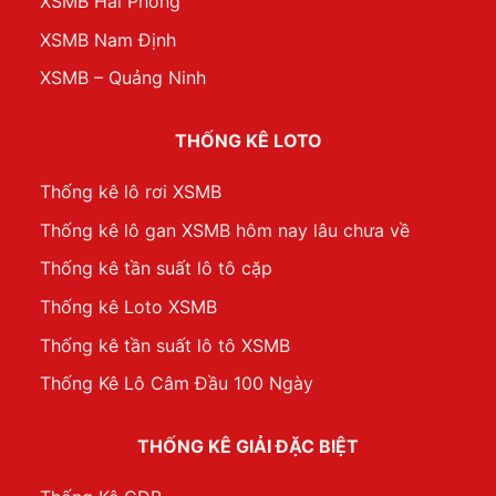
XSMB Hải Phòng
XSMB Nam Định
XSMB – Quảng Ninh
XSMB Thứ Hai
THỐNG KÊ LOTO
XSMB Thứ Ba
Thống kê lô rơi XSMB
XSMB Thứ Tư
Thống kê lô gan XSMB hôm nay lâu chưa về
XSMB Thứ Năm
Thống kê tần suất lô tô cặp
XSMB Thứ Sáu
Thống kê Loto XSMB
XSMB Thứ Bảy
Thống kê tần suất lô tô XSMB
XSMB Chủ Nhật
Thống Kê Lô Câm Đầu 100 Ngày
Thống Kê Lô Câm Đuôi MB 100 Ngày
THỐNG KÊ GIẢI ĐẶC BIỆT
Thống kê xiên 3