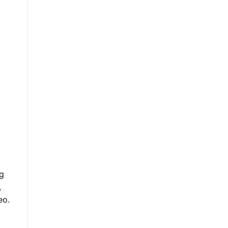
ng
,
eo.
g