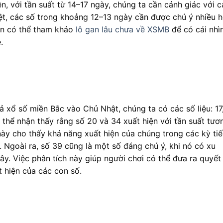
n, với tần suất từ 14–17 ngày, chúng ta cần cảnh giác với c
iệt, các số trong khoảng 12–13 ngày cần được chú ý nhiều h
bạn có thể tham khảo
lô gan lâu chưa về XSMB
để có cái nhì
.
ả xổ số miền Bắc vào Chủ Nhật, chúng ta có các số liệu: 17
 thể nhận thấy rằng số 20 và 34 xuất hiện với tần suất tươ
này cho thấy khả năng xuất hiện của chúng trong các kỳ ti
. Ngoài ra, số 39 cũng là một số đáng chú ý, khi nó có xu
ây. Việc phân tích này giúp người chơi có thể đưa ra quyết
t hiện của các con số.