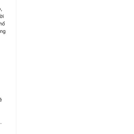
,
ời
phổ
ong
ề
.