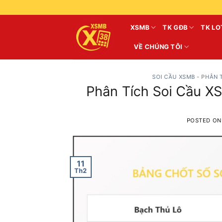
Skip
to
XSMB
TK GĐB
TK LO
content
VỀ CHÚNG TÔI
SOI CẦU XSMB - PHÂN 
Phân Tích Soi Cầu X
POSTED O
11
Th2