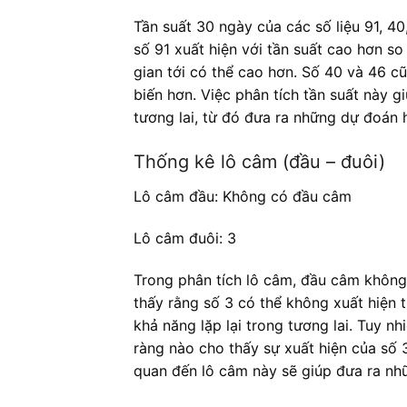
Tần suất 30 ngày của các số liệu 91, 4
số 91 xuất hiện với tần suất cao hơn so 
gian tới có thể cao hơn. Số 40 và 46 cũ
biến hơn. Việc phân tích tần suất này 
tương lai, từ đó đưa ra những dự đoán 
Thống kê lô câm (đầu – đuôi)
Lô câm đầu: Không có đầu câm
Lô câm đuôi: 3
Trong phân tích lô câm, đầu câm không 
thấy rằng số 3 có thể không xuất hiện t
khả năng lặp lại trong tương lai. Tuy nh
ràng nào cho thấy sự xuất hiện của số 3 
quan đến lô câm này sẽ giúp đưa ra nhữ