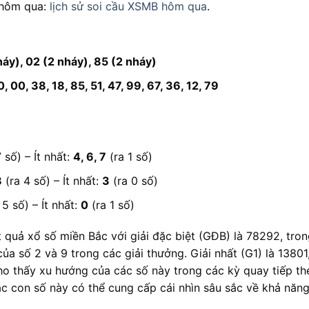
 hôm qua:
lịch sử soi cầu XSMB hôm qua
.
háy), 02 (2 nháy), 85 (2 nháy)
, 00, 38, 18, 85, 51, 47, 99, 67, 36, 12, 79
 số) – Ít nhất:
4, 6, 7
(ra 1 số)
8
(ra 4 số) – Ít nhất:
3
(ra 0 số)
 5 số) – Ít nhất:
0
(ra 1 số)
t quả xổ số miền Bắc với giải đặc biệt (GĐB) là 78292, tro
của số 2 và 9 trong các giải thưởng. Giải nhất (G1) là 13801
cho thấy xu hướng của các số này trong các kỳ quay tiếp th
các con số này có thể cung cấp cái nhìn sâu sắc về khả năn