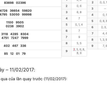
2
0, 0, 
83698
02396
2
0, 6
3
–
4726
36654
59820
3
6, 8
4795
53050
99998
4
0, 
4
7
5
0, 8, 
1100
9505
5
0, 1, 4
0238
3902
6
2, 3,
6
7
7
4, 
3118
4285
8304
7
9
4751
7247
7999
8
1, 3, 
8
5, 5
402
467
336
9
7, 
2
, 5, 6, 8,
9
8, 9
85
12
01
79
y – 11/02/2017:
qua của lần quay trước (11/02/2017):