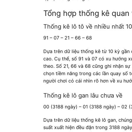
Tổng hợp thống kê quan
Thống kê lô tô về nhiều nhất 10
91 – 07 – 21 – 66 – 68
Dựa trên dữ liệu thống kê từ 10 kỳ gần đ
cao. Cụ thể, số 91 và 07 có xu hướng xuấ
theo. Số 21, 66 và 68 cũng ghi nhận sự
chọn tiềm năng trong các lần quay số tớ
người chơi có cái nhìn rõ hơn về xu hư
Thống kê lô gan lâu chưa về
00 (3188 ngày) – 01 (3188 ngày) – 02 (
Dựa trên dữ liệu thống kê lô gan, chúng
suất xuất hiện đều đặn trong 3188 ngà