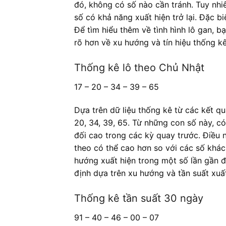
đó, không có số nào cần tránh. Tuy nhiê
số có khả năng xuất hiện trở lại. Đặc b
Để tìm hiểu thêm về tình hình lô gan, 
rõ hơn về xu hướng và tín hiệu thống kê
Thống kê lô theo Chủ Nhật
17 – 20 – 34 – 39 – 65
Dựa trên dữ liệu thống kê từ các kết qu
20, 34, 39, 65. Từ những con số này, có
đối cao trong các kỳ quay trước. Điều 
theo có thể cao hơn so với các số khác
hướng xuất hiện trong một số lần gần đ
định dựa trên xu hướng và tần suất xuấ
Thống kê tần suất 30 ngày
91 – 40 – 46 – 00 – 07