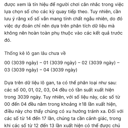
được xem là tín hiệu để người chơi cân nhắc trong việc
lựa chọn số cho các kỳ quay tiếp theo. Tuy nhiên, cần
lưu ý rằng xổ số vẫn mang tính chất ngẫu nhiên, do đó
việc dự đoán chỉ nên dựa trên phân tích dữ liệu mà
không nên hoàn toàn phụ thuộc vào các kết quả trước
đó.
Thống kê lô gan lâu chưa về
00 (3039 ngày) – 01 (3039 ngày) – 02 (3039 ngày) –
03 (3039 ngày) – 04 (3039 ngày)
Dựa trên dữ liệu lô gan, ta có thể phân loại như sau:
các số 00, 01, 02, 03, 04 đều có tần suất xuất hiện
trong 3039 ngày. Tuy nhiên, với số liệu này, các số từ
00 đến 04 đều nằm trong khoảng ≥18 lần xuất hiện,
điều này cho thấy chúng có xu hướng tránh xa. Đối với
các số từ 14 đến 17 lần, chúng ta cần cảnh giác, trong
khi các số từ 12 đến 13 lần xuất hiện có thể được chú