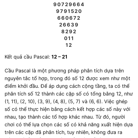
90729664
9791520
660672
26639
8292
011
12
Kết quả cầu Pascal:
12 – 21
Cầu Pascal là một phương pháp phân tích dựa trên
nguyên tắc tổ hợp, trong đó số 12 được xem như một
điểm khởi đầu. Để áp dụng cách cộng tầng, ta có thể
phân tích số 12 thành các cặp số có tổng bằng 12, như
(1, 11), (2, 10), (3, 9), (4, 8), (5, 7) và (6, 6). Việc ghép
số có thể thực hiện bằng cách kết hợp các số này với
nhau, tạo thành các tổ hợp khác nhau. Từ đó, người
chơi có thể lựa chọn các số có khả năng xuất hiện dựa
trên các cặp đã phân tích, tuy nhiên, không đưa ra