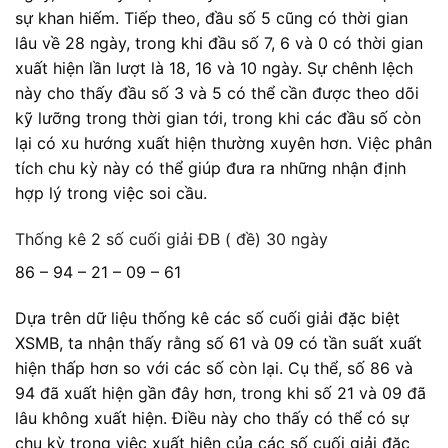
sự khan hiếm. Tiếp theo, đầu số 5 cũng có thời gian
lâu về 28 ngày, trong khi đầu số 7, 6 và 0 có thời gian
xuất hiện lần lượt là 18, 16 và 10 ngày. Sự chênh lệch
này cho thấy đầu số 3 và 5 có thể cần được theo dõi
kỹ lưỡng trong thời gian tới, trong khi các đầu số còn
lại có xu hướng xuất hiện thường xuyên hơn. Việc phân
tích chu kỳ này có thể giúp đưa ra những nhận định
hợp lý trong việc soi cầu.
Thống kê 2 số cuối giải ĐB ( đề) 30 ngày
86 – 94 – 21 – 09 – 61
Dựa trên dữ liệu thống kê các số cuối giải đặc biệt
XSMB, ta nhận thấy rằng số 61 và 09 có tần suất xuất
hiện thấp hơn so với các số còn lại. Cụ thể, số 86 và
94 đã xuất hiện gần đây hơn, trong khi số 21 và 09 đã
lâu không xuất hiện. Điều này cho thấy có thể có sự
chu kỳ trong việc xuất hiện của các số cuối giải đặc