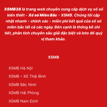
XSMB38
là trang web chuyên cung cấp dịch vụ xổ số
kiến thiết -
Xổ số Miền Bắc
- XSMB. Chúng tôi cập
nhật nhanh - chính xác - miễn phí kết quả của xổ số
miền bắc tất cả các ngày. Bên cạnh là thống kê chi
tiết, phân tích chuyên sâu giải đặc biệt và loto để quý
vị tham khảo.
XSMB
XSMB Hà Nội
XSMB – XS Thái Bình
XSMB Bắc Ninh
XSMB Hải Phòng
XSMB Nam Định