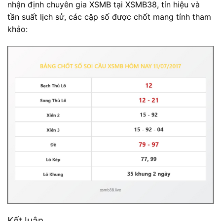
nhận định chuyên gia XSMB tại XSMB38, tín hiệu và
tần suất lịch sử, các cặp số được chốt mang tính tham
khảo:
Kết luận