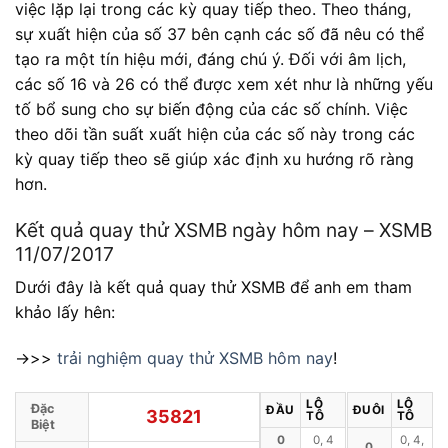
việc lặp lại trong các kỳ quay tiếp theo. Theo tháng,
sự xuất hiện của số 37 bên cạnh các số đã nêu có thể
tạo ra một tín hiệu mới, đáng chú ý. Đối với âm lịch,
các số 16 và 26 có thể được xem xét như là những yếu
tố bổ sung cho sự biến động của các số chính. Việc
theo dõi tần suất xuất hiện của các số này trong các
kỳ quay tiếp theo sẽ giúp xác định xu hướng rõ ràng
hơn.
Kết quả quay thử XSMB ngày hôm nay – XSMB
11/07/2017
Dưới đây là kết quả quay thử XSMB để anh em tham
khảo lấy hên:
->>>
trải nghiệm quay thử XSMB hôm nay
!
LÔ
LÔ
Đặc
ĐẦU
ĐUÔI
358
21
TÔ
TÔ
Biệt
0
0, 4
0, 4,
0