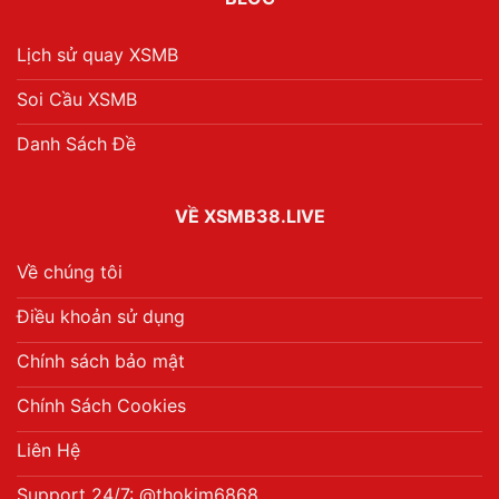
Lịch sử quay XSMB
Soi Cầu XSMB
Danh Sách Đề
VỀ XSMB38.LIVE
Về chúng tôi
Điều khoản sử dụng
Chính sách bảo mật
Chính Sách Cookies
Liên Hệ
Support 24/7: @thokim6868