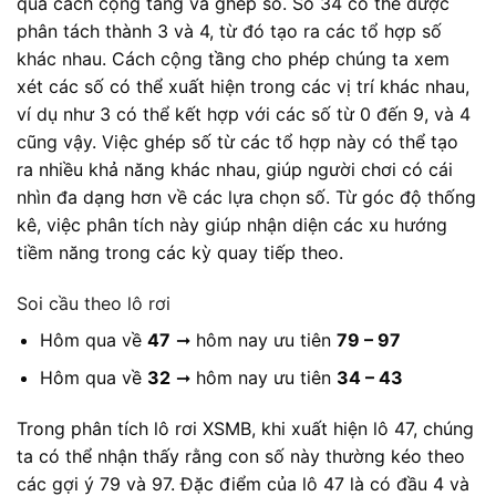
qua cách cộng tầng và ghép số. Số 34 có thể được
phân tách thành 3 và 4, từ đó tạo ra các tổ hợp số
khác nhau. Cách cộng tầng cho phép chúng ta xem
xét các số có thể xuất hiện trong các vị trí khác nhau,
ví dụ như 3 có thể kết hợp với các số từ 0 đến 9, và 4
cũng vậy. Việc ghép số từ các tổ hợp này có thể tạo
ra nhiều khả năng khác nhau, giúp người chơi có cái
nhìn đa dạng hơn về các lựa chọn số. Từ góc độ thống
kê, việc phân tích này giúp nhận diện các xu hướng
tiềm năng trong các kỳ quay tiếp theo.
Soi cầu theo lô rơi
Hôm qua về
47
➞ hôm nay ưu tiên
79 – 97
Hôm qua về
32
➞ hôm nay ưu tiên
34 – 43
Trong phân tích lô rơi XSMB, khi xuất hiện lô 47, chúng
ta có thể nhận thấy rằng con số này thường kéo theo
các gợi ý 79 và 97. Đặc điểm của lô 47 là có đầu 4 và