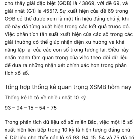
cho thấy giải đặc biệt (GĐB) là 43869, với đề 69, và
giải nhất (G1) là 45517. Sự xuất hiện của đề 69 trong
GĐB có thể được xem là một tín hiệu đáng chú ý, khi
đề này đã từng xuất hiện trong các kết quả trước đó.
Việc phân tích tần suất xuất hiện của các số trong các
giải thưởng có thể giúp nhận diện xu hướng và khả
năng lặp lại của các con số trong tương lai. Điều này
nhấn mạnh tầm quan trọng của việc theo dõi dữ liệu
để đưa ra những nhận xét chính xác hơn trong phân
tích xổ số.
Tổng hợp thống kê quan trọng XSMB hôm nay
Thống kê lô tô về nhiều nhất 10 kỳ
93 – 94 – 15 – 54 – 75
Trong phân tích dữ liệu xổ số miền Bắc, việc một lô số
xuất hiện liên tiếp trong 10 kỳ là hiện tượng đáng chú
ý. Dữ liệu cho thấy các lô số 93, 94, 15, 54 và 75 đã có