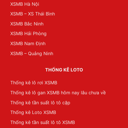
XSMB Hà Nội
XSMB – XS Thái Bình
XSMB Bắc Ninh
XSMB Hải Phòng
XSMB Nam Định
XSMB – Quảng Ninh
XSMB Thứ Hai
THỐNG KÊ LOTO
XSMB Thứ Ba
Thống kê lô rơi XSMB
XSMB Thứ Tư
Thống kê lô gan XSMB hôm nay lâu chưa về
XSMB Thứ Năm
Thống kê tần suất lô tô cặp
XSMB Thứ Sáu
Thống kê Loto XSMB
XSMB Thứ Bảy
Thống kê tần suất lô tô XSMB
XSMB Chủ Nhật