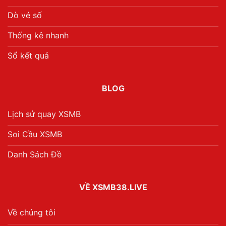
Dò vé số
Thống kê nhanh
Sổ kết quả
BLOG
Lịch sử quay XSMB
Soi Cầu XSMB
Danh Sách Đề
VỀ XSMB38.LIVE
Về chúng tôi