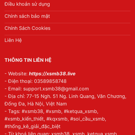
Điều khoản sử dụng
Chính sách bảo mật
Chính Sách Cookies
Liên Hệ
THÔNG TIN LIÊN HỆ
- Website:
https://xsmb38.live
- Điện thoại: 03589858748
- Email: support.xsmb38@gmail.com
- Địa chỉ: 77-15 Ngh. 51 Ng. Linh Quang, Văn Chương,
Đống Đa, Hà Nội, Việt Nam
- Tags: #xsmb38, #xsmb, #ketqua_xsmb,
#xsmb_kiến_thiết, #kqxsmb, #soi_cầu_xsmb,
#thống_kê_giải_đặc_biệt
- Từ khoá liên quan: xsmb38, xsmb, ketqua xsmb,