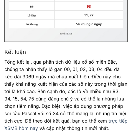
Kết luận
Tổng kết lại, qua phân tích dữ liệu xổ số miền Bắc,
chúng ta nhận thấy lô gan 00, 01, 02, 03, 04 đều đã
kéo dài 3069 ngày mà chưa xuất hiện. Điều này cho
thấy khả năng xuất hiện của các số này trong thời gian
tới là khá cao. Bên cạnh đó, các lô về nhiều như 93,
94, 15, 54, 75 cũng đáng chú ý và có thể là những lựa
chọn tiềm năng. Đặc biệt, việc áp dụng phương pháp
soi cầu Pascal với số 34 có thể mang lại những tín hiệu
tích cực. Để theo dõi kết quả, bạn có thể xem
trực tiếp
XSMB hôm nay
và cập nhật thông tin mới nhất.