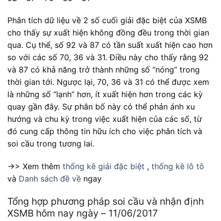
Phân tích dữ liệu về 2 số cuối giải đặc biệt của XSMB
cho thấy sự xuất hiện không đồng đều trong thời gian
qua. Cụ thể, số 92 và 87 có tần suất xuất hiện cao hơn
so với các số 70, 36 và 31. Điều này cho thấy rằng 92
và 87 có khả năng trở thành những số “nóng” trong
thời gian tới. Ngược lại, 70, 36 và 31 có thể được xem
là những số “lạnh” hơn, ít xuất hiện hơn trong các kỳ
quay gần đây. Sự phân bố này có thể phản ánh xu
hướng và chu kỳ trong việc xuất hiện của các số, từ
đó cung cấp thông tin hữu ích cho việc phân tích và
soi cầu trong tương lai.
->> Xem thêm
thống kê giải đặc biệt
,
thống kê lô tô
và
Danh sách đề về
ngay
Tổng hợp phương pháp soi cầu và nhận định
XSMB hôm nay ngày – 11/06/2017