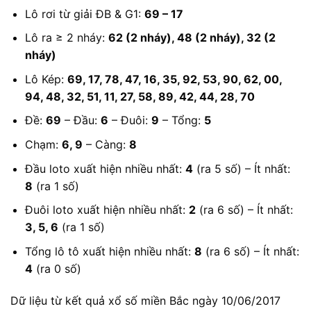
Lô rơi từ giải ĐB & G1:
69 – 17
Lô ra ≥ 2 nháy:
62 (2 nháy), 48 (2 nháy), 32 (2
nháy)
Lô Kép:
69, 17, 78, 47, 16, 35, 92, 53, 90, 62, 00,
94, 48, 32, 51, 11, 27, 58, 89, 42, 44, 28, 70
Đề:
69
– Đầu:
6
– Đuôi:
9
– Tổng:
5
Chạm:
6, 9
– Càng:
8
Đầu loto xuất hiện nhiều nhất:
4
(ra 5 số) – Ít nhất:
8
(ra 1 số)
Đuôi loto xuất hiện nhiều nhất:
2
(ra 6 số) – Ít nhất:
3, 5, 6
(ra 1 số)
Tổng lô tô xuất hiện nhiều nhất:
8
(ra 6 số) – Ít nhất:
4
(ra 0 số)
Dữ liệu từ kết quả xổ số miền Bắc ngày 10/06/2017