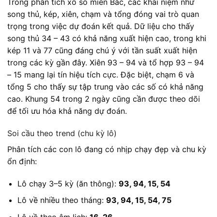
Trong phân tích xổ số miền Bắc, các khái niệm như
song thủ, kép, xiên, chạm và tổng đóng vai trò quan
trọng trong việc dự đoán kết quả. Dữ liệu cho thấy
song thủ 34 – 43 có khả năng xuất hiện cao, trong khi
kép 11 và 77 cũng đáng chú ý với tần suất xuất hiện
trong các kỳ gần đây. Xiên 93 – 94 và tổ hợp 93 – 94
– 15 mang lại tín hiệu tích cực. Đặc biệt, chạm 6 và
tổng 5 cho thấy sự tập trung vào các số có khả năng
cao. Khung 54 trong 2 ngày cũng cần được theo dõi
để tối ưu hóa khả năng dự đoán.
Soi cầu theo trend (chu kỳ lô)
Phân tích các con lô đang có nhịp chạy đẹp và chu kỳ
ổn định:
Lô chạy 3–5 kỳ (ăn thông):
93, 94, 15, 54
Lô về nhiều theo tháng:
93, 94, 15, 54, 75
Lô về theo âm lịch:
16, 26