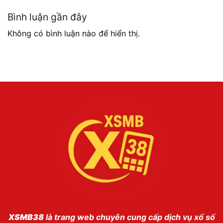
Bình luận gần đây
Không có bình luận nào để hiển thị.
XSMB38
là trang web chuyên cung cấp dịch vụ xổ số