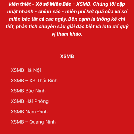
kiến thiết -
Xổ số Miền Bắc
- XSMB. Chúng tôi cập
nhật nhanh - chính xác - miễn phí kết quả của xổ số
miền bắc tất cả các ngày. Bên cạnh là thống kê chi
tiết, phân tích chuyên sâu giải đặc biệt và loto để quý
vị tham khảo.
XSMB
XSMB Hà Nội
XSMB – XS Thái Bình
XSMB Bắc Ninh
XSMB Hải Phòng
XSMB Nam Định
XSMB – Quảng Ninh
XSMB Thứ Hai