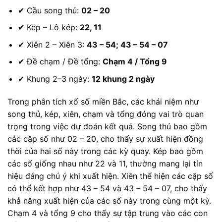
✔ Cầu song thủ:
02 – 20
✔ Kép – Lô kép:
22, 11
✔ Xiên 2 – Xiên 3:
43 – 54; 43 – 54 – 07
✔ Đề chạm / Đề tổng:
Chạm 4 / Tổng 9
✔ Khung 2–3 ngày:
12 khung 2 ngày
Trong phân tích xổ số miền Bắc, các khái niệm như
song thủ, kép, xiên, chạm và tổng đóng vai trò quan
trọng trong việc dự đoán kết quả. Song thủ bao gồm
các cặp số như 02 – 20, cho thấy sự xuất hiện đồng
thời của hai số này trong các kỳ quay. Kép bao gồm
các số giống nhau như 22 và 11, thường mang lại tín
hiệu đáng chú ý khi xuất hiện. Xiên thể hiện các cặp số
có thể kết hợp như 43 – 54 và 43 – 54 – 07, cho thấy
khả năng xuất hiện của các số này trong cùng một kỳ.
Chạm 4 và tổng 9 cho thấy sự tập trung vào các con