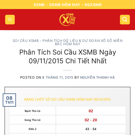
Skip
XSMB - XSMB HÔM NAY - KQXSMB
to
content
SOI CẦU XSMB - PHÂN TÍCH DỮ LIỆU & DỰ ĐOÁN XỔ SỐ MIỀN
BẮC HÔM NAY
Phân Tích Soi Cầu XSMB Ngày
09/11/2015 Chi Tiết Nhất
POSTED ON
8 THÁNG 11, 2015
BY
NGUYỄN THANH HÀ
08
Th11