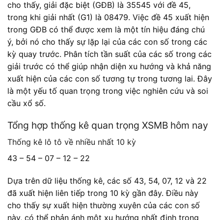
cho thấy, giải đặc biệt (GĐB) là 35545 với đề 45,
trong khi giải nhất (G1) là 08479. Việc đề 45 xuất hiện
trong GĐB có thể được xem là một tín hiệu đáng chú
ý, bởi nó cho thấy sự lặp lại của các con số trong các
kỳ quay trước. Phân tích tần suất của các số trong các
giải trước có thể giúp nhận diện xu hướng và khả năng
xuất hiện của các con số tương tự trong tương lai. Đây
là một yếu tố quan trọng trong việc nghiên cứu và soi
cầu xổ số.
Tổng hợp thống kê quan trọng XSMB hôm nay
Thống kê lô tô về nhiều nhất 10 kỳ
43 – 54 – 07 – 12 – 22
Dựa trên dữ liệu thống kê, các số 43, 54, 07, 12 và 22
đã xuất hiện liên tiếp trong 10 kỳ gần đây. Điều này
cho thấy sự xuất hiện thường xuyên của các con số
này, có thể phản ánh một xu hướng nhất định trong