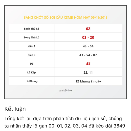
Kết luận
Tổng kết lại, dựa trên phân tích dữ liệu lịch sử, chúng
ta nhận thấy lô gan 00, 01, 02, 03, 04 đã kéo dài 3649