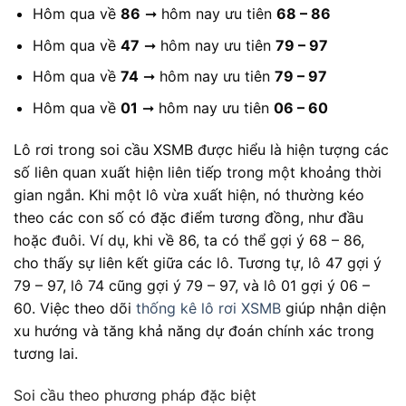
Hôm qua về
86
➞ hôm nay ưu tiên
68 – 86
Hôm qua về
47
➞ hôm nay ưu tiên
79 – 97
Hôm qua về
74
➞ hôm nay ưu tiên
79 – 97
Hôm qua về
01
➞ hôm nay ưu tiên
06 – 60
Lô rơi trong soi cầu XSMB được hiểu là hiện tượng các
số liên quan xuất hiện liên tiếp trong một khoảng thời
gian ngắn. Khi một lô vừa xuất hiện, nó thường kéo
theo các con số có đặc điểm tương đồng, như đầu
hoặc đuôi. Ví dụ, khi về 86, ta có thể gợi ý 68 – 86,
cho thấy sự liên kết giữa các lô. Tương tự, lô 47 gợi ý
79 – 97, lô 74 cũng gợi ý 79 – 97, và lô 01 gợi ý 06 –
60. Việc theo dõi
thống kê lô rơi XSMB
giúp nhận diện
xu hướng và tăng khả năng dự đoán chính xác trong
tương lai.
Soi cầu theo phương pháp đặc biệt