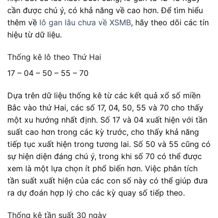
cần được chú ý, có khả năng về cao hơn. Để tìm hiểu
thêm về
lô gan lâu chưa về XSMB
, hãy theo dõi các tín
hiệu từ dữ liệu.
Thống kê lô theo Thứ Hai
17 – 04 – 50 – 55 – 70
Dựa trên dữ liệu thống kê từ các kết quả xổ số miền
Bắc vào thứ Hai, các số 17, 04, 50, 55 và 70 cho thấy
một xu hướng nhất định. Số 17 và 04 xuất hiện với tần
suất cao hơn trong các kỳ trước, cho thấy khả năng
tiếp tục xuất hiện trong tương lai. Số 50 và 55 cũng có
sự hiện diện đáng chú ý, trong khi số 70 có thể được
xem là một lựa chọn ít phổ biến hơn. Việc phân tích
tần suất xuất hiện của các con số này có thể giúp đưa
ra dự đoán hợp lý cho các kỳ quay số tiếp theo.
Thống kê tần suất 30 ngày