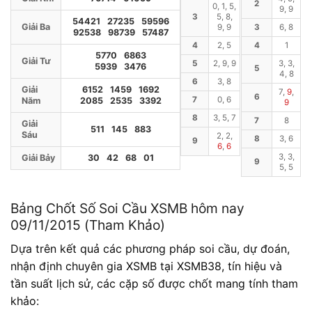
2
0, 1, 5,
9, 9
3
5, 8,
54421
27235
59596
Giải Ba
9, 9
3
6, 8
92538
98739
57487
4
2, 5
4
1
5770
6863
Giải Tư
5
2, 9, 9
3, 3,
5939
3476
5
4, 8
6
3, 8
Giải
6152
1459
1692
7,
9
,
6
7
0, 6
Năm
2085
2535
3392
9
8
3, 5, 7
7
8
Giải
511
145
883
Sáu
2, 2,
8
3, 6
9
6
,
6
3, 3,
Giải Bảy
30
42
68
01
9
5, 5
Bảng Chốt Số Soi Cầu XSMB hôm nay
09/11/2015 (Tham Khảo)
Dựa trên kết quả các phương pháp soi cầu, dự đoán,
nhận định chuyên gia XSMB tại XSMB38, tín hiệu và
tần suất lịch sử, các cặp số được chốt mang tính tham
khảo: