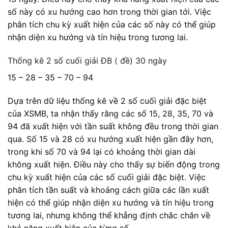
số này có xu hướng cao hơn trong thời gian tới. Việc
phân tích chu kỳ xuất hiện của các số này có thể giúp
nhận diện xu hướng và tín hiệu trong tương lai.
Thống kê 2 số cuối giải ĐB ( đề) 30 ngày
15 – 28 – 35 – 70 – 94
Dựa trên dữ liệu thống kê về 2 số cuối giải đặc biệt
của XSMB, ta nhận thấy rằng các số 15, 28, 35, 70 và
94 đã xuất hiện với tần suất không đều trong thời gian
qua. Số 15 và 28 có xu hướng xuất hiện gần đây hơn,
trong khi số 70 và 94 lại có khoảng thời gian dài
không xuất hiện. Điều này cho thấy sự biến động trong
chu kỳ xuất hiện của các số cuối giải đặc biệt. Việc
phân tích tần suất và khoảng cách giữa các lần xuất
hiện có thể giúp nhận diện xu hướng và tín hiệu trong
tương lai, nhưng không thể khẳng định chắc chắn về
khả năng xuất hiện của từng số.