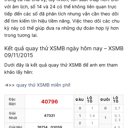
với âm lịch, số 14 và 24 có thể không liên quan trực
tiếp đến các số đã phân tích nhưng vẫn cần theo dõi
để tìm kiếm tín hiệu tiềm năng. Việc theo dõi các chu
kỳ này có thể giúp đưa ra những dự đoán hợp lý hơn
trong tương lai.
Kết quả quay thử XSMB ngày hôm nay – XSMB
09/11/2015
Dưới đây là kết quả quay thử XSMB để anh em tham
khảo lấy hên:
->>>
quay thử XSMB miễn phí
!
LÔ
LÔ
Đặc
ĐẦU
ĐUÔI
407
96
TÔ
TÔ
Biệt
0
1
0
3, 7
Giải
47331
1
1, 4
0, 1,
Nhất
1
2, 3
2
1
Giải Nhì
76714
01059
4, 5,