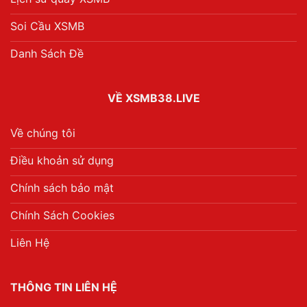
Soi Cầu XSMB
Danh Sách Đề
VỀ XSMB38.LIVE
Về chúng tôi
Điều khoản sử dụng
Chính sách bảo mật
Chính Sách Cookies
Liên Hệ
THÔNG TIN LIÊN HỆ