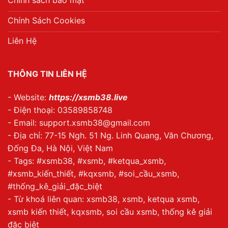
Chính Sách Cookies
Liên Hệ
THÔNG TIN LIÊN HỆ
- Website:
https://xsmb38.live
- Điện thoại: 03589858748
- Email: support.xsmb38@gmail.com
- Địa chỉ: 77-15 Ngh. 51 Ng. Linh Quang, Văn Chương,
Đống Đa, Hà Nội, Việt Nam
- Tags: #xsmb38, #xsmb, #ketqua_xsmb,
#xsmb_kiến_thiết, #kqxsmb, #soi_cầu_xsmb,
#thống_kê_giải_đặc_biệt
- Từ khoá liên quan: xsmb38, xsmb, ketqua xsmb,
xsmb kiến thiết, kqxsmb, soi cầu xsmb, thống kê giải
đặc biệt