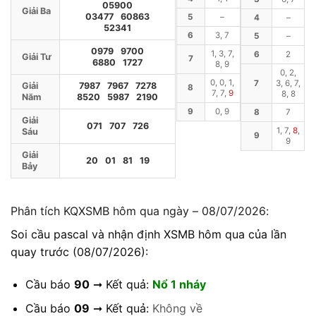
05900
Giải Ba
03477
60863
5
–
4
–
52341
6
3, 7
5
–
0979
9700
1, 3, 7,
6
2
Giải Tư
7
6880
1727
8, 9
0, 2,
0, 0, 1,
7
3, 6, 7,
Giải
7987
7967
7278
8
7, 7,
9
8, 8
Năm
8520
5987
2190
9
0, 9
8
7
Giải
071
707
726
1, 7,
8
,
Sáu
9
9
Giải
20
01
81
19
Bảy
Phân tích KQXSMB hôm qua ngày – 08/07/2026:
Soi cầu pascal và nhận định XSMB hôm qua của lần
quay trước (08/07/2026):
Cầu báo
90
➞ Kết quả:
Nổ 1 nháy
Cầu báo
09
➞ Kết quả:
Không về