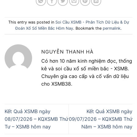
This entry was posted in
Soi Cầu XSMB - Phân Tích Dữ Liệu & Dự
Đoán Xổ Số Miền Bắc Hôm Nay
. Bookmark the
permalink
.
NGUYỄN THANH HÀ
Có hơn 10 năm kinh nghiệm đọc, thống
kê và soi cầu xổ số miền bắc - XSMB.
Chuyên gia cao cấp và cố vấn dữ liệu
cho XSMB38.
Kết Quả XSMB ngày
Kết Quả XSMB ngày
08/07/2026 – KQXSMB Thứ
09/07/2026 – KQXSMB Thứ
Tư – XSMB hôm nay
Năm – XSMB hôm nay