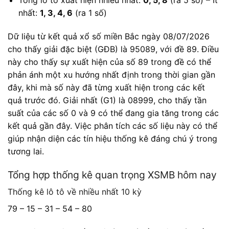
Tổng lô tô xuất hiện nhiều nhất:
0, 5, 8
(ra 5 số) – Ít
nhất:
1, 3, 4, 6
(ra 1 số)
Dữ liệu từ kết quả xổ số miền Bắc ngày 08/07/2026
cho thấy giải đặc biệt (GĐB) là 95089, với đề 89. Điều
này cho thấy sự xuất hiện của số 89 trong đề có thể
phản ánh một xu hướng nhất định trong thời gian gần
đây, khi mà số này đã từng xuất hiện trong các kết
quả trước đó. Giải nhất (G1) là 08999, cho thấy tần
suất của các số 0 và 9 có thể đang gia tăng trong các
kết quả gần đây. Việc phân tích các số liệu này có thể
giúp nhận diện các tín hiệu thống kê đáng chú ý trong
tương lai.
Tổng hợp thống kê quan trọng XSMB hôm nay
Thống kê lô tô về nhiều nhất 10 kỳ
79 – 15 – 31 – 54 – 80