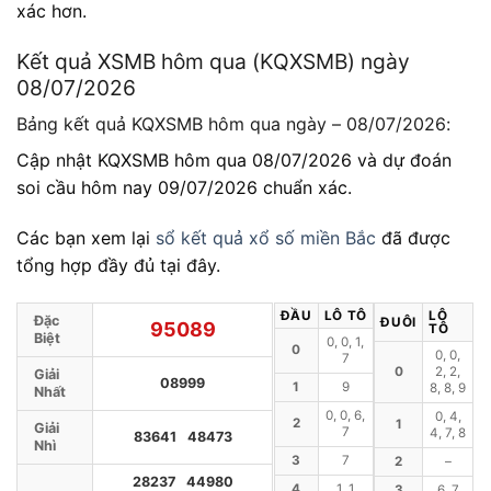
xác hơn.
Kết quả XSMB hôm qua (KQXSMB) ngày
08/07/2026
Bảng kết quả KQXSMB hôm qua ngày – 08/07/2026:
Cập nhật KQXSMB hôm qua 08/07/2026 và dự đoán
soi cầu hôm nay 09/07/2026 chuẩn xác.
Các bạn xem lại
sổ kết quả xổ số miền Bắc
đã được
tổng hợp đầy đủ tại đây.
ĐẦU
LÔ TÔ
LÔ
Đặc
ĐUÔI
950
89
TÔ
Biệt
0, 0, 1,
0
0, 0,
7
0
2, 2,
Giải
08999
1
9
8, 8, 9
Nhất
0, 0, 6,
0, 4,
2
1
Giải
7
4, 7, 8
83641
48473
Nhì
3
7
2
–
28237
44980
4
1, 1
3
6, 7