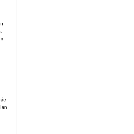
ên
.
ềm
các
ian