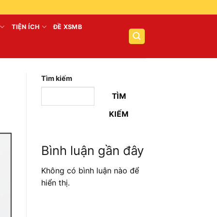
TIỆN ÍCH
ĐỀ XSMB
Tìm kiếm
TÌM
KIẾM
Bình luận gần đây
Không có bình luận nào để
hiển thị.