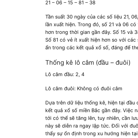
21 – 06 – 15 – 81 – 38
Tần suất 30 ngày của các số liệu 21, 0
lần xuất hiện. Trong đó, số 21 và 06 c
hơn trong thời gian gần đây. Số 15 và 
Số 81 có vẻ ít xuất hiện hơn so với các
ẩn trong các kết quả xổ số, đáng để the
Thống kê lô câm (đầu – đuôi)
Lô câm đầu: 2, 4
Lô câm đuôi: Không có đuôi câm
Dựa trên dữ liệu thống kê, hiện tại đầ
kết quả xổ số miền Bắc gần đây. Việc n
tới có thể sẽ tăng lên, tuy nhiên, cần l
này sẽ diễn ra ngay lập tức. Đối với đ
thấy sự ổn định trong xu hướng hiện tại