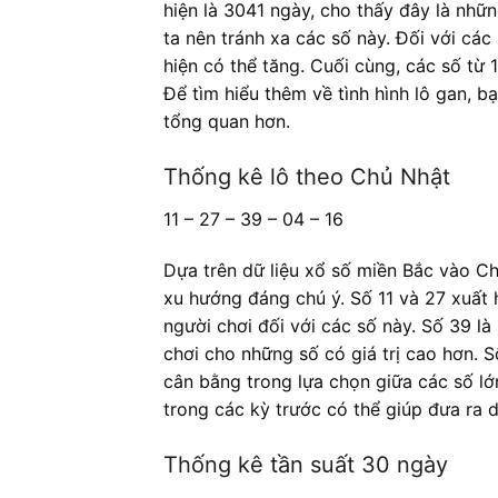
hiện là 3041 ngày, cho thấy đây là nhữn
ta nên tránh xa các số này. Đối với các
hiện có thể tăng. Cuối cùng, các số từ 
Để tìm hiểu thêm về tình hình lô gan, 
tổng quan hơn.
Thống kê lô theo Chủ Nhật
11 – 27 – 39 – 04 – 16
Dựa trên dữ liệu xổ số miền Bắc vào Chủ
xu hướng đáng chú ý. Số 11 và 27 xuất 
người chơi đối với các số này. Số 39 là
chơi cho những số có giá trị cao hơn. 
cân bằng trong lựa chọn giữa các số lớn
trong các kỳ trước có thể giúp đưa ra 
Thống kê tần suất 30 ngày