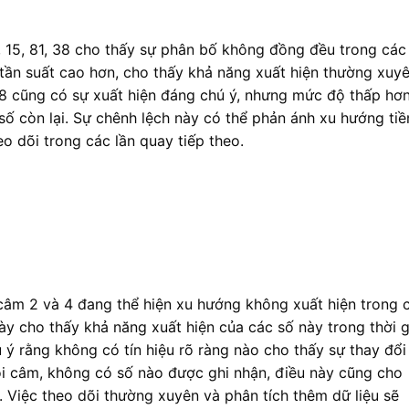
6, 15, 81, 38 cho thấy sự phân bố không đồng đều trong các
ó tần suất cao hơn, cho thấy khả năng xuất hiện thường xuy
38 cũng có sự xuất hiện đáng chú ý, nhưng mức độ thấp hơn
 số còn lại. Sự chênh lệch này có thể phản ánh xu hướng ti
o dõi trong các lần quay tiếp theo.
u câm 2 và 4 đang thể hiện xu hướng không xuất hiện trong 
ày cho thấy khả năng xuất hiện của các số này trong thời g
ưu ý rằng không có tín hiệu rõ ràng nào cho thấy sự thay đổi
uôi câm, không có số nào được ghi nhận, điều này cũng cho
. Việc theo dõi thường xuyên và phân tích thêm dữ liệu sẽ