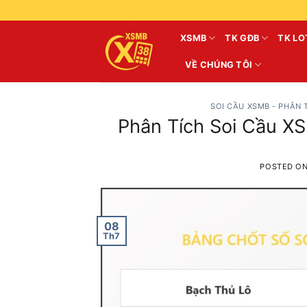
Skip
to
XSMB
TK GĐB
TK LO
content
VỀ CHÚNG TÔI
SOI CẦU XSMB - PHÂN 
Phân Tích Soi Cầu X
POSTED O
08
Th7