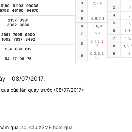
9
3
2, 7, 8
55180
81193
99038
3
9
5758
46190
94970
4
–
4
5
5
4, 6, 7, 8
2157
0981
5
1, 7,
3082
3886
6
1, 8, 9
6
5,
8
7
0, 5
2661
7995
9900
7
1, 3,
1092
7837
8492
0, 1, 2,
6
,
8
6
8
3, 5, 
956
669
812
0, 2, 2, 3,
9
6
9
5, 8
54
17
98
75
y – 08/07/2017:
qua của lần quay trước (08/07/2017):
 hôm qua:
soi cầu XSMB hôm qua
.