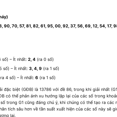
háy)
, 90, 70, 57, 81, 82, 61, 95, 00, 92, 37, 56, 69, 12, 54, 17, 9
 số) – Ít nhất:
2, 4
(ra 0 số)
5 số) – Ít nhất:
3, 4, 9
(ra 1 số)
ra 4 số) – Ít nhất:
6
(ra 1 số)
i đặc biệt (GĐB) là 13786 với đề 86, trong khi giải nhất (G
ĐB có thể phản ánh xu hướng lặp lại của các số trong kho
 số trong G1 cũng đáng chú ý, khi chúng có thể tạo ra các 
phân tích sâu hơn về tần suất xuất hiện của các số này sẽ g
ơng lai.