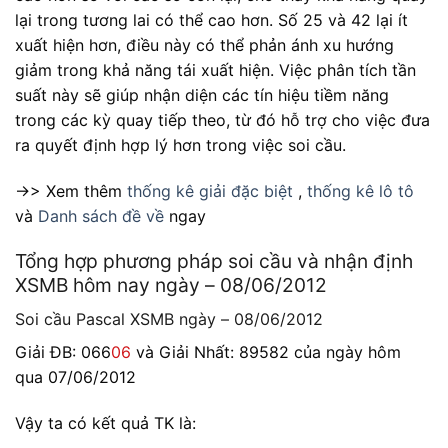
lại trong tương lai có thể cao hơn. Số 25 và 42 lại ít
xuất hiện hơn, điều này có thể phản ánh xu hướng
giảm trong khả năng tái xuất hiện. Việc phân tích tần
suất này sẽ giúp nhận diện các tín hiệu tiềm năng
trong các kỳ quay tiếp theo, từ đó hỗ trợ cho việc đưa
ra quyết định hợp lý hơn trong việc soi cầu.
->> Xem thêm
thống kê giải đặc biệt
,
thống kê lô tô
và
Danh sách đề về
ngay
Tổng hợp phương pháp soi cầu và nhận định
XSMB hôm nay ngày – 08/06/2012
Soi cầu Pascal XSMB ngày – 08/06/2012
Giải ĐB: 066
06
và Giải Nhất: 89582 của ngày hôm
qua 07/06/2012
Vậy ta có kết quả TK là: