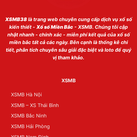
XSMB38
là trang web chuyên cung cấp dịch vụ xổ số
kiến thiết -
Xổ số Miền Bắc
- XSMB. Chúng tôi cập
nhật nhanh - chính xác - miễn phí kết quả của xổ số
miền bắc tất cả các ngày. Bên cạnh là thống kê chi
tiết, phân tích chuyên sâu giải đặc biệt và loto để quý
vị tham khảo.
XSMB
XSMB Hà Nội
XSMB – XS Thái Bình
XSMB Bắc Ninh
XSMB Hải Phòng
XSMB Nam Định