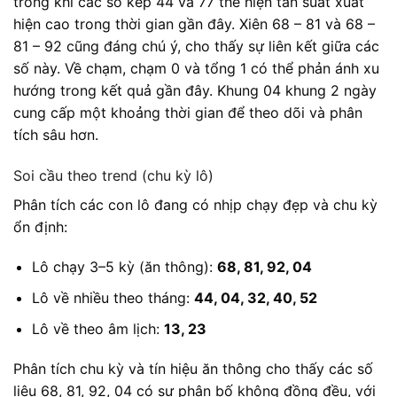
trong khi các số kép 44 và 77 thể hiện tần suất xuất
hiện cao trong thời gian gần đây. Xiên 68 – 81 và 68 –
81 – 92 cũng đáng chú ý, cho thấy sự liên kết giữa các
số này. Về chạm, chạm 0 và tổng 1 có thể phản ánh xu
hướng trong kết quả gần đây. Khung 04 khung 2 ngày
cung cấp một khoảng thời gian để theo dõi và phân
tích sâu hơn.
Soi cầu theo trend (chu kỳ lô)
Phân tích các con lô đang có nhịp chạy đẹp và chu kỳ
ổn định:
Lô chạy 3–5 kỳ (ăn thông):
68, 81, 92, 04
Lô về nhiều theo tháng:
44, 04, 32, 40, 52
Lô về theo âm lịch:
13, 23
Phân tích chu kỳ và tín hiệu ăn thông cho thấy các số
liệu 68, 81, 92, 04 có sự phân bố không đồng đều, với