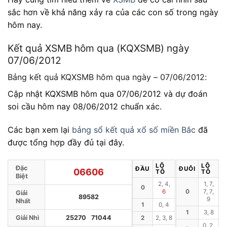
sắc hơn về khả năng xảy ra của các con số trong ngày
hôm nay.
Kết quả XSMB hôm qua (KQXSMB) ngày
07/06/2012
Bảng kết quả KQXSMB hôm qua ngày – 07/06/2012:
Cập nhật KQXSMB hôm qua 07/06/2012 và dự đoán
soi cầu hôm nay 08/06/2012 chuẩn xác.
Các bạn xem lại
bảng sổ kết quả xổ số miền Bắc
đã
được tổng hợp đầy đủ tại đây.
LÔ
LÔ
Đặc
ĐẦU
ĐUÔI
066
06
TÔ
TÔ
Biệt
2, 4,
1, 7,
0
6
0
7, 7,
Giải
89582
9
Nhất
1
0, 4
1
3, 8
Giải Nhì
25270
71044
2
2, 3, 8
0, 2,