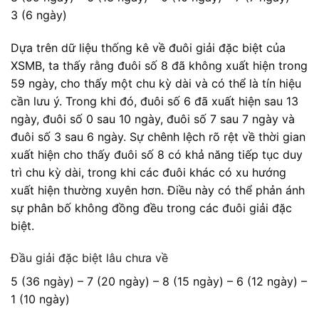
3 (6 ngày)
Dựa trên dữ liệu thống kê về đuôi giải đặc biệt của
XSMB, ta thấy rằng đuôi số 8 đã không xuất hiện trong
59 ngày, cho thấy một chu kỳ dài và có thể là tín hiệu
cần lưu ý. Trong khi đó, đuôi số 6 đã xuất hiện sau 13
ngày, đuôi số 0 sau 10 ngày, đuôi số 7 sau 7 ngày và
đuôi số 3 sau 6 ngày. Sự chênh lệch rõ rệt về thời gian
xuất hiện cho thấy đuôi số 8 có khả năng tiếp tục duy
trì chu kỳ dài, trong khi các đuôi khác có xu hướng
xuất hiện thường xuyên hơn. Điều này có thể phản ánh
sự phân bố không đồng đều trong các đuôi giải đặc
biệt.
Đầu giải đặc biệt lâu chưa về
5 (36 ngày) – 7 (20 ngày) – 8 (15 ngày) – 6 (12 ngày) –
1 (10 ngày)