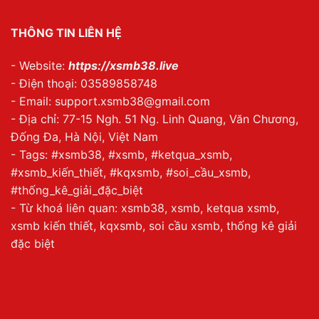
THÔNG TIN LIÊN HỆ
- Website:
https://xsmb38.live
- Điện thoại: 03589858748
- Email: support.xsmb38@gmail.com
- Địa chỉ: 77-15 Ngh. 51 Ng. Linh Quang, Văn Chương,
Đống Đa, Hà Nội, Việt Nam
- Tags: #xsmb38, #xsmb, #ketqua_xsmb,
#xsmb_kiến_thiết, #kqxsmb, #soi_cầu_xsmb,
#thống_kê_giải_đặc_biệt
- Từ khoá liên quan: xsmb38, xsmb, ketqua xsmb,
xsmb kiến thiết, kqxsmb, soi cầu xsmb, thống kê giải
đặc biệt