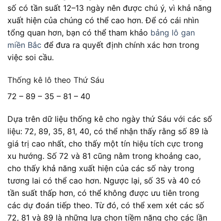
số có tần suất 12–13 ngày nên được chú ý, vì khả năng
xuất hiện của chúng có thể cao hơn. Để có cái nhìn
tổng quan hơn, bạn có thể tham khảo
bảng lô gan
miền Bắc
để đưa ra quyết định chính xác hơn trong
việc soi cầu.
Thống kê lô theo Thứ Sáu
72 – 89 – 35 – 81 – 40
Dựa trên dữ liệu thống kê cho ngày thứ Sáu với các số
liệu: 72, 89, 35, 81, 40, có thể nhận thấy rằng số 89 là
giá trị cao nhất, cho thấy một tín hiệu tích cực trong
xu hướng. Số 72 và 81 cũng nằm trong khoảng cao,
cho thấy khả năng xuất hiện của các số này trong
tương lai có thể cao hơn. Ngược lại, số 35 và 40 có
tần suất thấp hơn, có thể không được ưu tiên trong
các dự đoán tiếp theo. Từ đó, có thể xem xét các số
72, 81 và 89 là những lựa chọn tiềm năng cho các lần