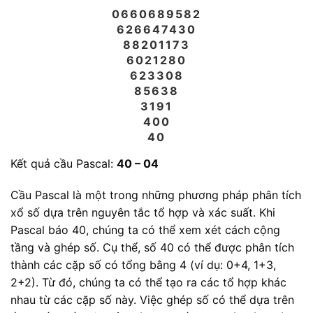
0660689582
626647430
88201173
6021280
623308
85638
3191
400
40
Kết quả cầu Pascal:
40 – 04
Cầu Pascal là một trong những phương pháp phân tích
xổ số dựa trên nguyên tắc tổ hợp và xác suất. Khi
Pascal báo 40, chúng ta có thể xem xét cách cộng
tầng và ghép số. Cụ thể, số 40 có thể được phân tích
thành các cặp số có tổng bằng 4 (ví dụ: 0+4, 1+3,
2+2). Từ đó, chúng ta có thể tạo ra các tổ hợp khác
nhau từ các cặp số này. Việc ghép số có thể dựa trên