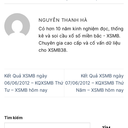
NGUYỄN THANH HÀ
Có hơn 10 năm kinh nghiệm đọc, thống
kê và soi cầu xổ số miền bắc - XSMB.
Chuyên gia cao cấp và cố vấn dữ liệu
cho XSMB38.
Kết Quả XSMB ngày
Kết Quả XSMB ngày
06/06/2012 – KQXSMB Thứ
07/06/2012 – KQXSMB Thứ
Tư – XSMB hôm nay
Năm – XSMB hôm nay
Tìm kiếm