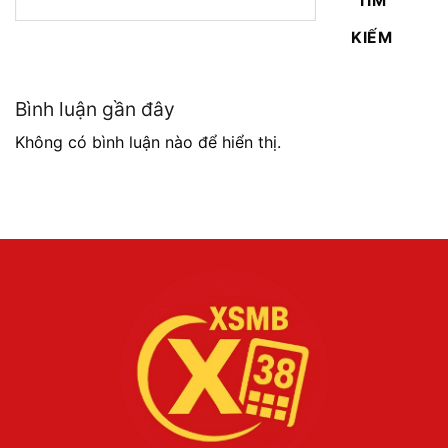
TÌM
KIẾM
Bình luận gần đây
Không có bình luận nào để hiển thị.