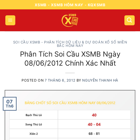
Skip
XSMB - XSMB HÔM NAY - KQXSMB
to
content
SOI CẦU XSMB - PHÂN TÍCH DỮ LIỆU & DỰ ĐOÁN XỔ SỐ MIỀN
BẮC HÔM NAY
Phân Tích Soi Cầu XSMB Ngày
08/06/2012 Chính Xác Nhất
POSTED ON
7 THÁNG 6, 2012
BY
NGUYỄN THANH HÀ
07
Th6