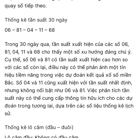
quay số tiếp theo.
Thống kê tần suất 30 ngày
06 – 81 – 04 – 11 – 68
Trong 30 ngày qua, tần suất xuất hiện của các số 06,
81, 04, 11 và 68 cho thấy một số xu hướng đáng chú ý.
Cụ thể, số 06 và 81 có tần suất xuất hiện cao hơn so
với các số còn lại, điều này có thể phản ánh một tín
hiệu tiềm năng trong việc dự đoán kết quả xổ số miền
Bắc. Số 04 và 11 cũng xuất hiện với tần suất nhất định,
nhưng không nổi bật như 06 và 81. Việc phân tích tần
suất này có thể cung cấp thông tin hữu ích cho các dự
đoán trong tương lai, dựa trên các số liệu thống kê lịch
sử.
Thống kê lô câm (đầu – đuôi)
Lô câm đầu: Không có đầu câm