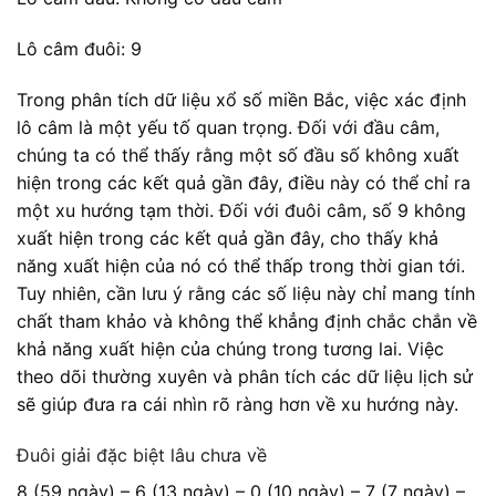
Lô câm đuôi: 9
Trong phân tích dữ liệu xổ số miền Bắc, việc xác định
lô câm là một yếu tố quan trọng. Đối với đầu câm,
chúng ta có thể thấy rằng một số đầu số không xuất
hiện trong các kết quả gần đây, điều này có thể chỉ ra
một xu hướng tạm thời. Đối với đuôi câm, số 9 không
xuất hiện trong các kết quả gần đây, cho thấy khả
năng xuất hiện của nó có thể thấp trong thời gian tới.
Tuy nhiên, cần lưu ý rằng các số liệu này chỉ mang tính
chất tham khảo và không thể khẳng định chắc chắn về
khả năng xuất hiện của chúng trong tương lai. Việc
theo dõi thường xuyên và phân tích các dữ liệu lịch sử
sẽ giúp đưa ra cái nhìn rõ ràng hơn về xu hướng này.
Đuôi giải đặc biệt lâu chưa về
8 (59 ngày) – 6 (13 ngày) – 0 (10 ngày) – 7 (7 ngày) –