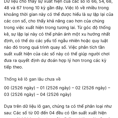
Dữ liệu cho thấy sự xuất hiện của các số lô 66, 54, 68,
48 và 67 trong 10 kỳ gần đây. Việc lô về nhiều trong
khoảng thời gian này có thể được hiểu là sự lặp lại của
các con số, cho thấy khả năng cao hơn của chúng
trong việc xuất hiện trong tương lai. Từ góc độ thống
kê, sự lặp lại này có thể phản ánh một xu hướng nhất
định, có thể do các yếu tố ngẫu nhiên hoặc quy luật
nào đó trong quá trình quay số. Việc phân tích tần
suất xuất hiện của các số này có thể giúp người chơi
đưa ra quyết định dự đoán hợp lý hơn trong các kỳ
tiếp theo.
Thống kê lô gan lâu chưa về
00 (2526 ngày) – 01 (2526 ngày) – 02 (2526 ngày) –
03 (2526 ngày) – 04 (2526 ngày)
Dựa trên dữ liệu lô gan, chúng ta có thể phân loại như
sau: Các số từ 00 đến 04 đều có tần suất xuất hiện