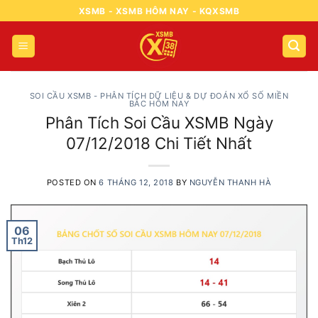
Skip
XSMB - XSMB HÔM NAY - KQXSMB
to
content
SOI CẦU XSMB - PHÂN TÍCH DỮ LIỆU & DỰ ĐOÁN XỔ SỐ MIỀN
BẮC HÔM NAY
Phân Tích Soi Cầu XSMB Ngày
07/12/2018 Chi Tiết Nhất
POSTED ON
6 THÁNG 12, 2018
BY
NGUYỄN THANH HÀ
06
Th12