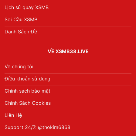
Lịch sử quay XSMB
Soi Cầu XSMB
Danh Sách Đề
VỀ XSMB38.LIVE
Về chúng tôi
Điều khoản sử dụng
Chính sách bảo mật
Chính Sách Cookies
Liên Hệ
Support 24/7: @thokim6868