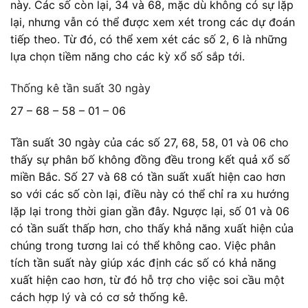
này. Các số còn lại, 34 và 68, mặc dù không có sự lặp
lại, nhưng vẫn có thể được xem xét trong các dự đoán
tiếp theo. Từ đó, có thể xem xét các số 2, 6 là những
lựa chọn tiềm năng cho các kỳ xổ số sắp tới.
Thống kê tần suất 30 ngày
27 – 68 – 58 – 01 – 06
Tần suất 30 ngày của các số 27, 68, 58, 01 và 06 cho
thấy sự phân bố không đồng đều trong kết quả xổ số
miền Bắc. Số 27 và 68 có tần suất xuất hiện cao hơn
so với các số còn lại, điều này có thể chỉ ra xu hướng
lặp lại trong thời gian gần đây. Ngược lại, số 01 và 06
có tần suất thấp hơn, cho thấy khả năng xuất hiện của
chúng trong tương lai có thể không cao. Việc phân
tích tần suất này giúp xác định các số có khả năng
xuất hiện cao hơn, từ đó hỗ trợ cho việc soi cầu một
cách hợp lý và có cơ sở thống kê.