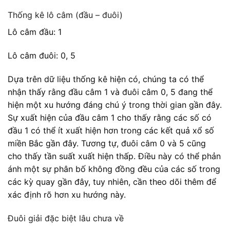
Thống kê lô câm (đầu – đuôi)
Lô câm đầu: 1
Lô câm đuôi: 0, 5
Dựa trên dữ liệu thống kê hiện có, chúng ta có thể
nhận thấy rằng đầu câm 1 và đuôi câm 0, 5 đang thể
hiện một xu hướng đáng chú ý trong thời gian gần đây.
Sự xuất hiện của đầu câm 1 cho thấy rằng các số có
đầu 1 có thể ít xuất hiện hơn trong các kết quả xổ số
miền Bắc gần đây. Tương tự, đuôi câm 0 và 5 cũng
cho thấy tần suất xuất hiện thấp. Điều này có thể phản
ánh một sự phân bố không đồng đều của các số trong
các kỳ quay gần đây, tuy nhiên, cần theo dõi thêm để
xác định rõ hơn xu hướng này.
Đuôi giải đặc biệt lâu chưa về