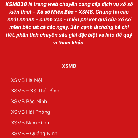
XSMB38
là trang web chuyên cung cấp dịch vụ xổ số
kiến thiết -
Xổ số Miền Bắc
- XSMB. Chúng tôi cập
nhật nhanh - chính xác - miễn phí kết quả của xổ số
miền bắc tất cả các ngày. Bên cạnh là thống kê chi
tiết, phân tích chuyên sâu giải đặc biệt và loto để quý
vị tham khảo.
XSMB
XSMB Hà Nội
XSMB – XS Thái Bình
XSMB Bắc Ninh
XSMB Hải Phòng
XSMB Nam Định
XSMB – Quảng Ninh