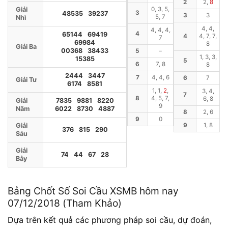
2
2,
8
Giải
0, 3, 5,
3
48535
39237
3
3
5, 7
Nhì
4, 4,
4, 4, 4,
4
65144
69419
4
4, 7, 7,
7
69984
8
Giải Ba
00368
38433
5
–
1, 3, 3,
15385
5
6
7, 8
8
2444
3447
7
4, 4, 6
6
7
Giải Tư
6174
8581
1, 1,
2
,
3, 4,
7
8
4, 5, 7,
6, 8
Giải
7835
9881
8220
9
Năm
6022
8730
4887
8
2, 6
9
0
Giải
9
1, 8
376
815
290
Sáu
Giải
74
44
67
28
Bảy
Bảng Chốt Số Soi Cầu XSMB hôm nay
07/12/2018 (Tham Khảo)
Dựa trên kết quả các phương pháp soi cầu, dự đoán,