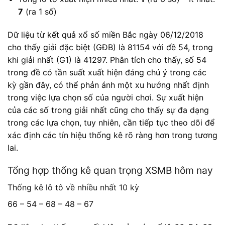
7
(ra 1 số)
Dữ liệu từ kết quả xổ số miền Bắc ngày 06/12/2018
cho thấy giải đặc biệt (GĐB) là 81154 với đề 54, trong
khi giải nhất (G1) là 41297. Phân tích cho thấy, số 54
trong đề có tần suất xuất hiện đáng chú ý trong các
kỳ gần đây, có thể phản ánh một xu hướng nhất định
trong việc lựa chọn số của người chơi. Sự xuất hiện
của các số trong giải nhất cũng cho thấy sự đa dạng
trong các lựa chọn, tuy nhiên, cần tiếp tục theo dõi để
xác định các tín hiệu thống kê rõ ràng hơn trong tương
lai.
Tổng hợp thống kê quan trọng XSMB hôm nay
Thống kê lô tô về nhiều nhất 10 kỳ
66 – 54 – 68 – 48 – 67