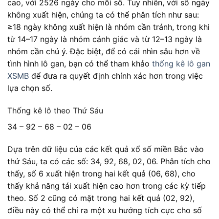
cao, với 2526 ngày cho mỗi số. Tuy nhiên, với số ngày
không xuất hiện, chúng ta có thể phân tích như sau:
≥18 ngày không xuất hiện là nhóm cần tránh, trong khi
từ 14–17 ngày là nhóm cảnh giác và từ 12–13 ngày là
nhóm cần chú ý. Đặc biệt, để có cái nhìn sâu hơn về
tình hình lô gan, bạn có thể tham khảo
thống kê lô gan
XSMB
để đưa ra quyết định chính xác hơn trong việc
lựa chọn số.
Thống kê lô theo Thứ Sáu
34 – 92 – 68 – 02 – 06
Dựa trên dữ liệu của các kết quả xổ số miền Bắc vào
thứ Sáu, ta có các số: 34, 92, 68, 02, 06. Phân tích cho
thấy, số 6 xuất hiện trong hai kết quả (06, 68), cho
thấy khả năng tái xuất hiện cao hơn trong các kỳ tiếp
theo. Số 2 cũng có mặt trong hai kết quả (02, 92),
điều này có thể chỉ ra một xu hướng tích cực cho số