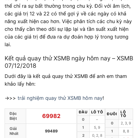
thể chỉ ra sự bất thường trong chu kỳ. Đối với âm lịch,
các giá trị 12 và 22 có thể gợi ý về các ngày có khả
năng xuất hiện cao hơn. Việc phân tích các chu kỳ này
cho thấy cần theo dõi sự lặp lại và tần suất xuất hiện
của các giá trị để đưa ra dự đoán hợp lý trong tương
lai.
Kết quả quay thử XSMB ngày hôm nay – XSMB
07/12/2018
Dưới đây là kết quả quay thử XSMB để anh em tham
khảo lấy hên:
->>>
trải nghiệm quay thử XSMB hôm nay
!
ĐẦU
LÔ TÔ
LÔ
Đặc
ĐUÔI
699
82
TÔ
Biệt
0
–
0
2, 3, 9
1
5, 9
Giải
99489
1
8, 8
Nhất
2
0, 2, 8