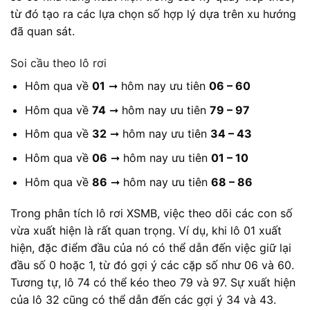
từ đó tạo ra các lựa chọn số hợp lý dựa trên xu hướng
đã quan sát.
Soi cầu theo lô rơi
Hôm qua về
01
➞ hôm nay ưu tiên
06 – 60
Hôm qua về
74
➞ hôm nay ưu tiên
79 – 97
Hôm qua về
32
➞ hôm nay ưu tiên
34 – 43
Hôm qua về
06
➞ hôm nay ưu tiên
01 – 10
Hôm qua về
86
➞ hôm nay ưu tiên
68 – 86
Trong phân tích lô rơi XSMB, việc theo dõi các con số
vừa xuất hiện là rất quan trọng. Ví dụ, khi lô 01 xuất
hiện, đặc điểm đầu của nó có thể dẫn đến việc giữ lại
đầu số 0 hoặc 1, từ đó gợi ý các cặp số như 06 và 60.
Tương tự, lô 74 có thể kéo theo 79 và 97. Sự xuất hiện
của lô 32 cũng có thể dẫn đến các gợi ý 34 và 43.