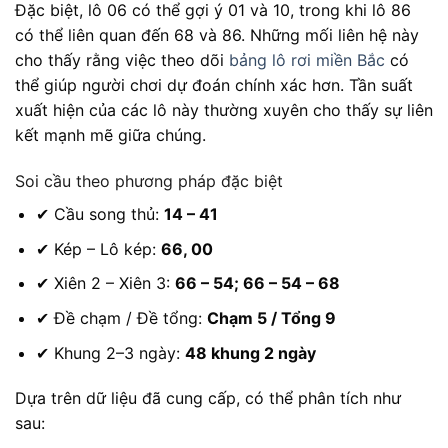
Đặc biệt, lô 06 có thể gợi ý 01 và 10, trong khi lô 86
có thể liên quan đến 68 và 86. Những mối liên hệ này
cho thấy rằng việc theo dõi
bảng lô rơi miền Bắc
có
thể giúp người chơi dự đoán chính xác hơn. Tần suất
xuất hiện của các lô này thường xuyên cho thấy sự liên
kết mạnh mẽ giữa chúng.
Soi cầu theo phương pháp đặc biệt
✔ Cầu song thủ:
14 – 41
✔ Kép – Lô kép:
66, 00
✔ Xiên 2 – Xiên 3:
66 – 54; 66 – 54 – 68
✔ Đề chạm / Đề tổng:
Chạm 5 / Tổng 9
✔ Khung 2–3 ngày:
48 khung 2 ngày
Dựa trên dữ liệu đã cung cấp, có thể phân tích như
sau: