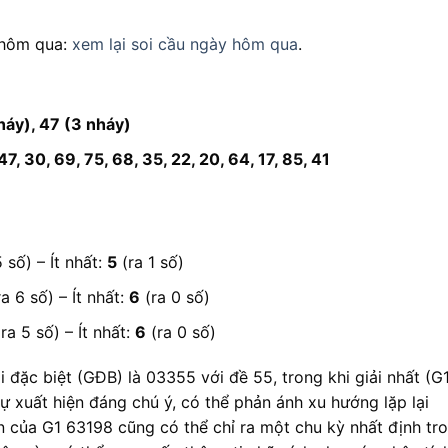
 hôm qua:
xem lại soi cầu ngày hôm qua
.
háy), 47 (3 nháy)
 47, 30, 69, 75, 68, 35, 22, 20, 64, 17, 85, 41
 số) – Ít nhất:
5
(ra 1 số)
a 6 số) – Ít nhất:
6
(ra 0 số)
ra 5 số) – Ít nhất:
6
(ra 0 số)
i đặc biệt (GĐB) là 03355 với đề 55, trong khi giải nhất (G
ự xuất hiện đáng chú ý, có thể phản ánh xu hướng lặp lại
n của G1 63198 cũng có thể chỉ ra một chu kỳ nhất định tr