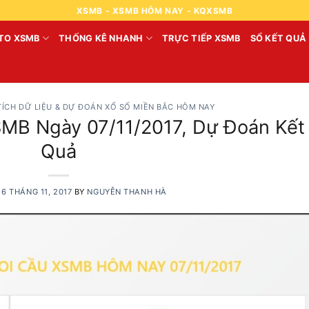
XSMB - XSMB HÔM NAY - KQXSMB
TO XSMB
THỐNG KÊ NHANH
TRỰC TIẾP XSMB
SỔ KẾT QUẢ
TÍCH DỮ LIỆU & DỰ ĐOÁN XỔ SỐ MIỀN BẮC HÔM NAY
SMB Ngày 07/11/2017, Dự Đoán Kết
Quả
N
6 THÁNG 11, 2017
BY
NGUYỄN THANH HÀ