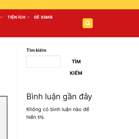
TIỆN ÍCH
ĐỀ XSMB
Tìm kiếm
TÌM
KIẾM
Bình luận gần đây
Không có bình luận nào để
hiển thị.