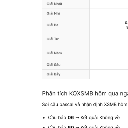
Giải Nhất
Giải Nhì
0
Giải Ba
Giải Tư
Giải Năm
Giải Sáu
Giải Bảy
Phân tích KQXSMB hôm qua ngà
Soi cầu pascal và nhận định XSMB hôm 
Cầu báo
06
➞ Kết quả:
Không về
Cầu báo
60
➞ Kết quả:
Không về