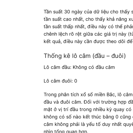
Tần suất 30 ngày của dữ liệu cho thấy 
tần suất cao nhất, cho thấy khả năng xu
tần suất thấp nhất, điều này có thể ph
chênh lệch rõ rệt giữa các giá trị này 
kết quả, điều này cần được theo dõi để
Thống kê lô câm (đầu – đuôi)
Lô câm đầu: Không có đầu câm
Lô câm đuôi: 0
Trong phân tích xổ số miền Bắc, lô câm
đầu và đuôi câm. Đối với trường hợp đầ
mặt ở vị trí đầu trong nhiều kỳ quay có 
không có số nào kết thúc bằng 0 cũng c
câm không phải là yếu tố duy nhất quyế
nhìn tổng quan hơn.