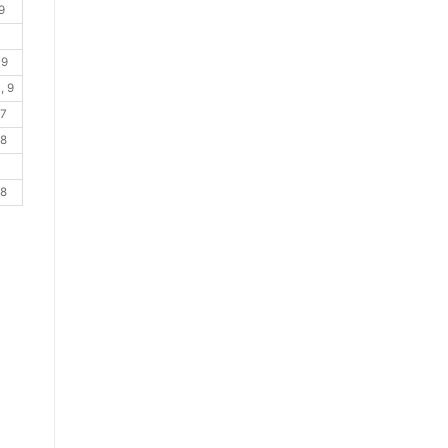
 9
9
 9
, 9
 7
 8
 8