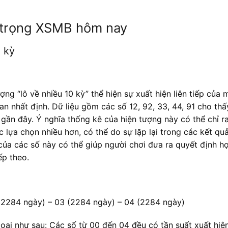
 trọng XSMB hôm nay
 kỳ
ợng “lô về nhiều 10 kỳ” thể hiện sự xuất hiện liên tiếp của 
n nhất định. Dữ liệu gồm các số 12, 92, 33, 44, 91 cho thấ
 gần đây. Ý nghĩa thống kê của hiện tượng này có thể chỉ r
lựa chọn nhiều hơn, có thể do sự lặp lại trong các kết qu
 của các số này có thể giúp người chơi đưa ra quyết định h
ếp theo.
(2284 ngày) – 03 (2284 ngày) – 04 (2284 ngày)
 loại như sau: Các số từ 00 đến 04 đều có tần suất xuất hiệ