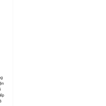
ng
iện
i
iếp
ề