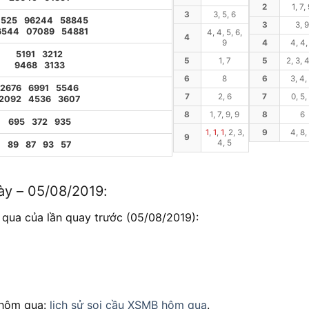
2
1, 7,
3
3, 5, 6
1525
96244
58845
3
3, 
6544
07089
54881
4, 4, 5, 6,
4
9
4
4, 4,
5191
3212
5
1, 7
5
2, 3, 4
9468
3133
6
8
6
3, 4,
2676
6991
5546
7
2, 6
7
0, 5,
2092
4536
3607
8
1, 7, 9, 9
8
6
695
372
935
1
,
1
,
1
, 2, 3,
9
4, 8,
9
4, 5
89
87
93
57
y – 05/08/2019:
qua của lần quay trước (05/08/2019):
 hôm qua:
lịch sử soi cầu XSMB hôm qua
.