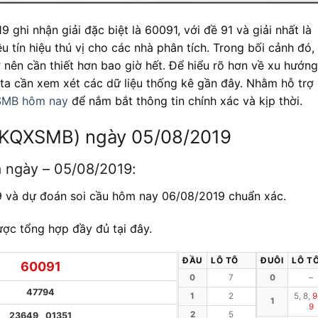
ghi nhận giải đặc biệt là 60091, với đề 91 và giải nhất là
 tín hiệu thú vị cho các nhà phân tích. Trong bối cảnh đó,
nên cần thiết hơn bao giờ hết. Để hiểu rõ hơn về xu hướng
ta cần xem xét các dữ liệu thống kê gần đây. Nhằm hỗ trợ
SMB hôm nay
để nắm bắt thông tin chính xác và kịp thời.
(KQXSMB) ngày 05/08/2019
ngày – 05/08/2019:
và dự đoán soi cầu hôm nay 06/08/2019 chuẩn xác.
ợc tổng hợp đầy đủ tại đây.
ĐẦU
LÔ TÔ
ĐUÔI
LÔ T
600
91
0
7
0
–
47794
1
2
5, 8,
9
1
9
2
5
23649
01351