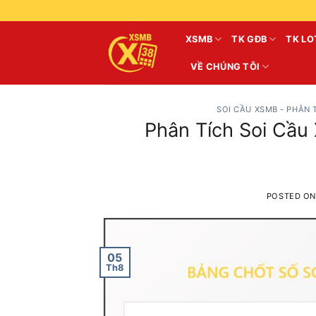
Skip
to
XSMB
TK GĐB
TK LO
content
VỀ CHÚNG TÔI
SOI CẦU XSMB - PHÂN 
Phân Tích Soi Cầu
POSTED O
05
Th8