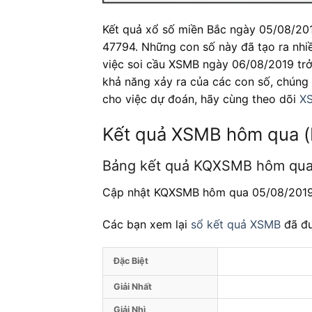
Kết quả xổ số miền Bắc ngày 05/08/2019 
47794. Những con số này đã tạo ra nhiều
việc soi cầu XSMB ngày 06/08/2019 trở 
khả năng xảy ra của các con số, chúng 
cho việc dự đoán, hãy cùng theo dõi
X
Kết quả XSMB hôm qua 
Bảng kết quả KQXSMB hôm qua 
Cập nhật KQXSMB hôm qua 05/08/2019 
Các bạn xem lại
sổ kết quả XSMB
đã đư
Đặc Biệt
Giải Nhất
Giải Nhì