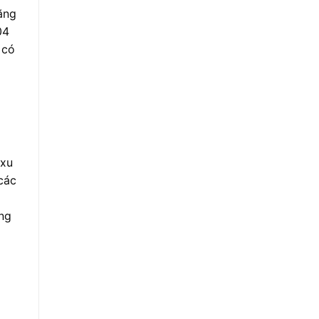
ăng
04
 có
 xu
các
úng