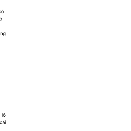
có
có
ong
 lô
cái