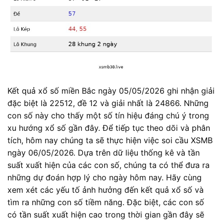
Kết quả xổ số miền Bắc ngày 05/05/2026 ghi nhận giải
đặc biệt là 22512, đề 12 và giải nhất là 24866. Những
con số này cho thấy một số tín hiệu đáng chú ý trong
xu hướng xổ số gần đây. Để tiếp tục theo dõi và phân
tích, hôm nay chúng ta sẽ thực hiện việc soi cầu XSMB
ngày 06/05/2026. Dựa trên dữ liệu thống kê và tần
suất xuất hiện của các con số, chúng ta có thể đưa ra
những dự đoán hợp lý cho ngày hôm nay. Hãy cùng
xem xét các yếu tố ảnh hưởng đến kết quả xổ số và
tìm ra những con số tiềm năng. Đặc biệt, các con số
có tần suất xuất hiện cao trong thời gian gần đây sẽ