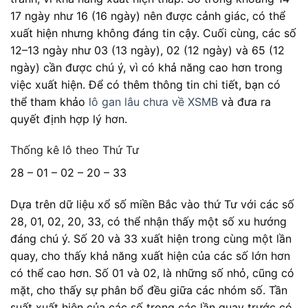
17 ngày như 16 (16 ngày) nên được cảnh giác, có thể
xuất hiện nhưng không đáng tin cậy. Cuối cùng, các số
12–13 ngày như 03 (13 ngày), 02 (12 ngày) và 65 (12
ngày) cần được chú ý, vì có khả năng cao hơn trong
việc xuất hiện. Để có thêm thông tin chi tiết, bạn có
thể tham khảo
lô gan lâu chưa về XSMB
và đưa ra
quyết định hợp lý hơn.
Thống kê lô theo Thứ Tư
28 – 01 – 02 – 20 – 33
Dựa trên dữ liệu xổ số miền Bắc vào thứ Tư với các số
28, 01, 02, 20, 33, có thể nhận thấy một số xu hướng
đáng chú ý. Số 20 và 33 xuất hiện trong cùng một lần
quay, cho thấy khả năng xuất hiện của các số lớn hơn
có thể cao hơn. Số 01 và 02, là những số nhỏ, cũng có
mặt, cho thấy sự phân bổ đều giữa các nhóm số. Tần
suất xuất hiện của các số trong các lần quay trước có