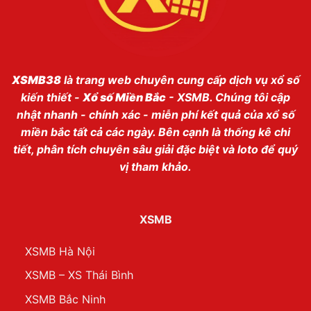
XSMB38
là trang web chuyên cung cấp dịch vụ xổ số
kiến thiết -
Xổ số Miền Bắc
- XSMB. Chúng tôi cập
nhật nhanh - chính xác - miễn phí kết quả của xổ số
miền bắc tất cả các ngày. Bên cạnh là thống kê chi
tiết, phân tích chuyên sâu giải đặc biệt và loto để quý
vị tham khảo.
XSMB
XSMB Hà Nội
XSMB – XS Thái Bình
XSMB Bắc Ninh