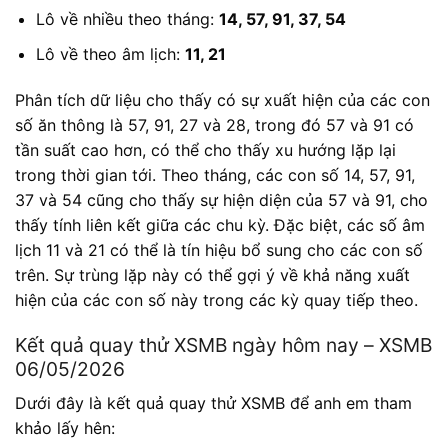
Lô về nhiều theo tháng:
14, 57, 91, 37, 54
Lô về theo âm lịch:
11, 21
Phân tích dữ liệu cho thấy có sự xuất hiện của các con
số ăn thông là 57, 91, 27 và 28, trong đó 57 và 91 có
tần suất cao hơn, có thể cho thấy xu hướng lặp lại
trong thời gian tới. Theo tháng, các con số 14, 57, 91,
37 và 54 cũng cho thấy sự hiện diện của 57 và 91, cho
thấy tính liên kết giữa các chu kỳ. Đặc biệt, các số âm
lịch 11 và 21 có thể là tín hiệu bổ sung cho các con số
trên. Sự trùng lặp này có thể gợi ý về khả năng xuất
hiện của các con số này trong các kỳ quay tiếp theo.
Kết quả quay thử XSMB ngày hôm nay – XSMB
06/05/2026
Dưới đây là kết quả quay thử XSMB để anh em tham
khảo lấy hên: