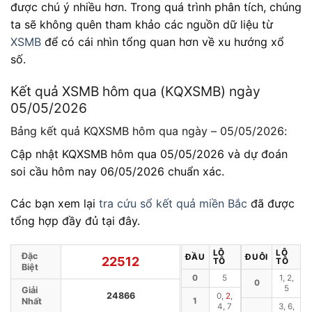
được chú ý nhiều hơn. Trong quá trình phân tích, chúng
ta sẽ không quên tham khảo các nguồn dữ liệu từ
XSMB
để có cái nhìn tổng quan hơn về xu hướng xổ
số.
Kết quả XSMB hôm qua (KQXSMB) ngày
05/05/2026
Bảng kết quả KQXSMB hôm qua ngày – 05/05/2026:
Cập nhật KQXSMB hôm qua 05/05/2026 và dự đoán
soi cầu hôm nay 06/05/2026 chuẩn xác.
Các bạn xem lại
tra cứu sổ kết quả miền Bắc
đã được
tổng hợp đầy đủ tại đây.
LÔ
LÔ
Đặc
ĐẦU
ĐUÔI
225
12
TÔ
TÔ
Biệt
0
5
1, 2,
0
5
Giải
24866
0,
2
,
Nhất
1
4, 7
3, 6,