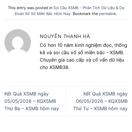
This entry was posted in
Soi Cầu XSMB - Phân Tích Dữ Liệu & Dự
Đoán Xổ Số Miền Bắc Hôm Nay
. Bookmark the
permalink
.
NGUYỄN THANH HÀ
Có hơn 10 năm kinh nghiệm đọc, thống
kê và soi cầu xổ số miền bắc - XSMB.
Chuyên gia cao cấp và cố vấn dữ liệu
cho XSMB38.
Kết Quả XSMB ngày
Kết Quả XSMB ngày
05/05/2026 – KQXSMB
06/05/2026 – KQXSMB
Thứ Ba – XSMB hôm nay
Thứ Tư – XSMB hôm nay