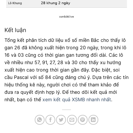
Kết luận
Tổng kết phân tích dữ liệu xổ số miền Bắc cho thấy lô
gan 26 đã không xuất hiện trong 20 ngày, trong khi lô
16 và 03 cũng có thời gian gan tương đối dài. Các lô
về nhiều như 57, 91, 27, 28 và 30 cho thấy xu hướng
xuất hiện cao trong thời gian gần đây. Đặc biệt, soi
cầu Pascal với số 84 cũng đáng chú ý. Dựa trên các tín
hiệu thống kê này, người chơi có thể tham khảo để
đưa ra quyết định hợp lý. Để theo dõi kết quả mới
nhất, bạn có thể
xem kết quả XSMB nhanh nhất
.