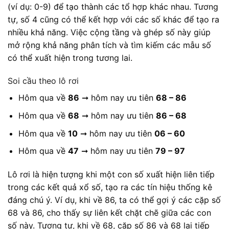
(ví dụ: 0-9) để tạo thành các tổ hợp khác nhau. Tương
tự, số 4 cũng có thể kết hợp với các số khác để tạo ra
nhiều khả năng. Việc cộng tầng và ghép số này giúp
mở rộng khả năng phân tích và tìm kiếm các mẫu số
có thể xuất hiện trong tương lai.
Soi cầu theo lô rơi
Hôm qua về
86
➞ hôm nay ưu tiên
68 – 86
Hôm qua về
68
➞ hôm nay ưu tiên
86 – 68
Hôm qua về
10
➞ hôm nay ưu tiên
06 – 60
Hôm qua về
47
➞ hôm nay ưu tiên
79 – 97
Lô rơi là hiện tượng khi một con số xuất hiện liên tiếp
trong các kết quả xổ số, tạo ra các tín hiệu thống kê
đáng chú ý. Ví dụ, khi về 86, ta có thể gợi ý các cặp số
68 và 86, cho thấy sự liên kết chặt chẽ giữa các con
số này. Tương tự, khi về 68, cặp số 86 và 68 lại tiếp