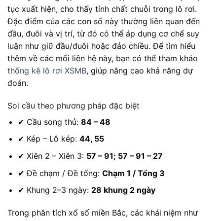
tục xuất hiện, cho thấy tính chất chuỗi trong lô rơi.
Đặc điểm của các con số này thường liên quan đến
đầu, đuôi và vị trí, từ đó có thể áp dụng cơ chế suy
luận như giữ đầu/đuôi hoặc đảo chiều. Để tìm hiểu
thêm về các mối liên hệ này, bạn có thể tham khảo
thống kê lô rơi XSMB
, giúp nâng cao khả năng dự
đoán.
Soi cầu theo phương pháp đặc biệt
✔ Cầu song thủ:
84 – 48
✔ Kép – Lô kép:
44, 55
✔ Xiên 2 – Xiên 3:
57 – 91; 57 – 91 – 27
✔ Đề chạm / Đề tổng:
Chạm 1 / Tổng 3
✔ Khung 2–3 ngày:
28 khung 2 ngày
Trong phân tích xổ số miền Bắc, các khái niệm như