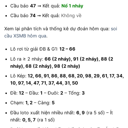
Cầu báo
47
➞ Kết quả:
Nổ 1 nháy
Cầu báo
74
➞ Kết quả:
Không về
Xem lại phân tích và thống kê dự đoán hôm qua:
soi
cầu XSMB hôm qua
.
Lô rơi từ giải ĐB & G1:
12 – 66
Lô ra ≥ 2 nháy:
66 (2 nháy), 91 (2 nháy), 88 (2
nháy), 68 (2 nháy), 98 (2 nháy)
Lô Kép:
12, 66, 91, 86, 88, 68, 20, 98, 29, 61, 17, 34,
10, 97, 14, 47, 71, 37, 44, 31, 50
Đề:
12
– Đầu:
1
– Đuôi:
2
– Tổng:
3
Chạm:
1, 2
– Càng:
5
Đầu loto xuất hiện nhiều nhất:
6, 9
(ra 5 số) – Ít
nhất:
0, 5, 7
(ra 1 số)