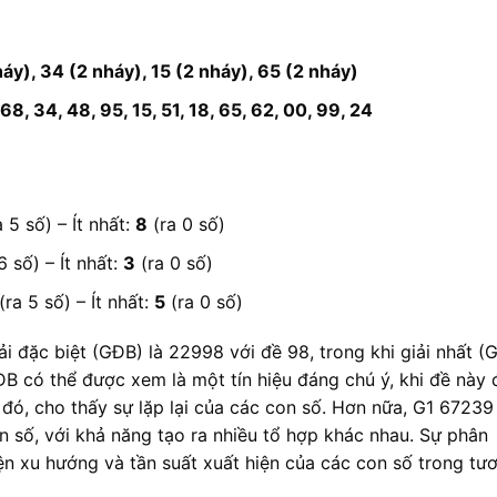
háy), 34 (2 nháy), 15 (2 nháy), 65 (2 nháy)
, 68, 34, 48, 95, 15, 51, 18, 65, 62, 00, 99, 24
 5 số) – Ít nhất:
8
(ra 0 số)
6 số) – Ít nhất:
3
(ra 0 số)
(ra 5 số) – Ít nhất:
5
(ra 0 số)
i đặc biệt (GĐB) là 22998 với đề 98, trong khi giải nhất (G
ĐB có thể được xem là một tín hiệu đáng chú ý, khi đề này 
 đó, cho thấy sự lặp lại của các con số. Hơn nữa, G1 67239
 số, với khả năng tạo ra nhiều tổ hợp khác nhau. Sự phân
iện xu hướng và tần suất xuất hiện của các con số trong tư