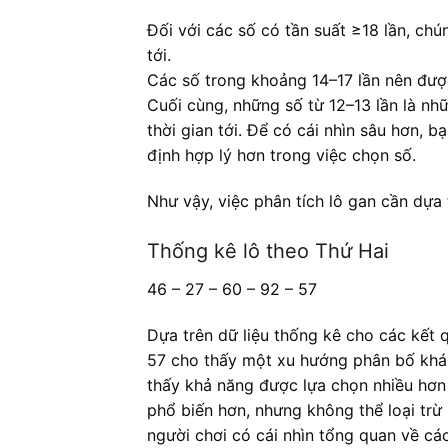
Đối với các số có tần suất ≥18 lần, chú
tới.
Các số trong khoảng 14–17 lần nên được
Cuối cùng, những số từ 12–13 lần là nh
thời gian tới. Để có cái nhìn sâu hơn, 
định hợp lý hơn trong việc chọn số.
Như vậy, việc phân tích lô gan cần dựa 
Thống kê lô theo Thứ Hai
46 – 27 – 60 – 92 – 57
Dựa trên dữ liệu thống kê cho các kết q
57 cho thấy một xu hướng phân bố khá 
thấy khả năng được lựa chọn nhiều hơn 
phổ biến hơn, nhưng không thể loại trừ 
người chơi có cái nhìn tổng quan về cá