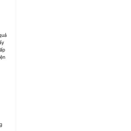
quả
ấy
hấp
iện
g