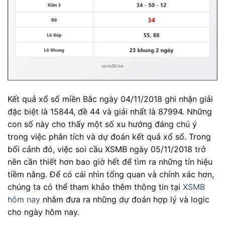
Kết quả xổ số miền Bắc ngày 04/11/2018 ghi nhận giải
đặc biệt là 15844, đề 44 và giải nhất là 87994. Những
con số này cho thấy một số xu hướng đáng chú ý
trong việc phân tích và dự đoán kết quả xổ số. Trong
bối cảnh đó, việc soi cầu XSMB ngày 05/11/2018 trở
nên cần thiết hơn bao giờ hết để tìm ra những tín hiệu
tiềm năng. Để có cái nhìn tổng quan và chính xác hơn,
chúng ta có thể tham khảo thêm thông tin tại
XSMB
hôm nay
nhằm đưa ra những dự đoán hợp lý và logic
cho ngày hôm nay.