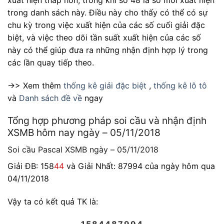
trong danh sách này. Điều này cho thấy có thể có sự
chu kỳ trong việc xuất hiện của các số cuối giải đặc
biệt, và việc theo dõi tần suất xuất hiện của các số
này có thể giúp đưa ra những nhận định hợp lý trong
các lần quay tiếp theo.
->> Xem thêm
thống kê giải đặc biệt
,
thống kê lô tô
và
Danh sách đề về
ngay
Tổng hợp phương pháp soi cầu và nhận định
XSMB hôm nay ngày – 05/11/2018
Soi cầu Pascal XSMB ngày – 05/11/2018
Giải ĐB: 158
44
và Giải Nhất: 87994 của ngày hôm qua
04/11/2018
Vậy ta có kết quả TK là:
1584487994