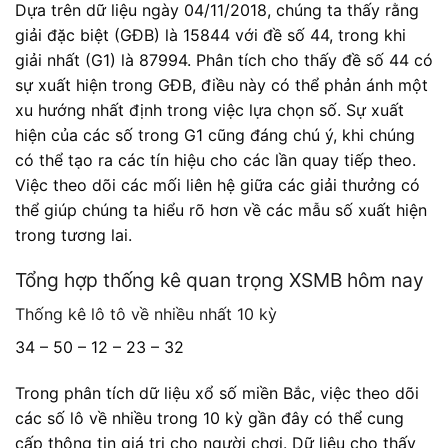
Dựa trên dữ liệu ngày 04/11/2018, chúng ta thấy rằng
giải đặc biệt (GĐB) là 15844 với đề số 44, trong khi
giải nhất (G1) là 87994. Phân tích cho thấy đề số 44 có
sự xuất hiện trong GĐB, điều này có thể phản ánh một
xu hướng nhất định trong việc lựa chọn số. Sự xuất
hiện của các số trong G1 cũng đáng chú ý, khi chúng
có thể tạo ra các tín hiệu cho các lần quay tiếp theo.
Việc theo dõi các mối liên hệ giữa các giải thưởng có
thể giúp chúng ta hiểu rõ hơn về các mẫu số xuất hiện
trong tương lai.
Tổng hợp thống kê quan trọng XSMB hôm nay
Thống kê lô tô về nhiều nhất 10 kỳ
34 – 50 – 12 – 23 – 32
Trong phân tích dữ liệu xổ số miền Bắc, việc theo dõi
các số lô về nhiều trong 10 kỳ gần đây có thể cung
cấp thông tin giá trị cho người chơi. Dữ liệu cho thấy