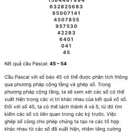
632825683
95007141
4507855
957530
42283
6401
041
45
Kết quả cầu Pascal:
45 – 54
Cầu Pascal với số báo 45 có thể được phân tích thông
qua phương pháp cộng tầng và ghép số. Trong
phương pháp cộng tầng, ta sẽ xem xét các số có thể
xuất hiện trong các vị trí khác nhau của kết quả xổ số.
Đối với số 45, ta có thể tách thành 4 và 5, từ đó tìm
kiếm các số có liên quan trong các kỳ trước. Việc
ghép số cũng cho phép chúng ta tạo ra các tổ hợp
khác nhau từ các số đã xuất hiện, nhằm tăng cường