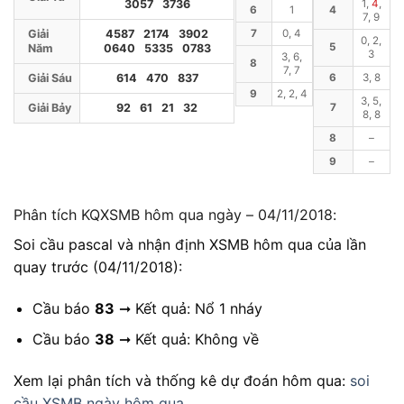
3057
3736
1,
4
,
6
1
4
7, 9
Giải
4587
2174
3902
7
0, 4
0, 2,
5
Năm
0640
5335
0783
3
3, 6,
8
7, 7
Giải Sáu
614
470
837
6
3, 8
9
2, 2, 4
3, 5,
Giải Bảy
92
61
21
32
7
8, 8
8
–
9
–
Phân tích KQXSMB hôm qua ngày – 04/11/2018:
Soi cầu pascal và nhận định XSMB hôm qua của lần
quay trước (04/11/2018):
Cầu báo
83
➞ Kết quả:
Nổ 1 nháy
Cầu báo
38
➞ Kết quả:
Không về
Xem lại phân tích và thống kê dự đoán hôm qua:
soi
cầu XSMB ngày hôm qua
.