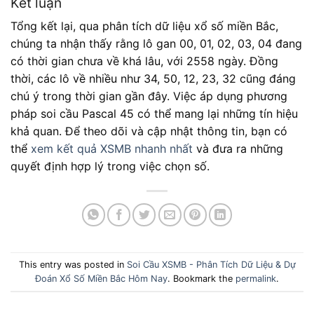
Kết luận
Tổng kết lại, qua phân tích dữ liệu xổ số miền Bắc,
chúng ta nhận thấy rằng lô gan 00, 01, 02, 03, 04 đang
có thời gian chưa về khá lâu, với 2558 ngày. Đồng
thời, các lô về nhiều như 34, 50, 12, 23, 32 cũng đáng
chú ý trong thời gian gần đây. Việc áp dụng phương
pháp soi cầu Pascal 45 có thể mang lại những tín hiệu
khả quan. Để theo dõi và cập nhật thông tin, bạn có
thể
xem kết quả XSMB nhanh nhất
và đưa ra những
quyết định hợp lý trong việc chọn số.
This entry was posted in
Soi Cầu XSMB - Phân Tích Dữ Liệu & Dự
Đoán Xổ Số Miền Bắc Hôm Nay
. Bookmark the
permalink
.