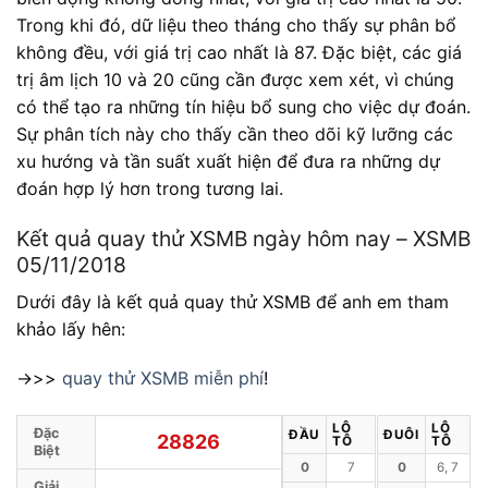
Trong khi đó, dữ liệu theo tháng cho thấy sự phân bổ
không đều, với giá trị cao nhất là 87. Đặc biệt, các giá
trị âm lịch 10 và 20 cũng cần được xem xét, vì chúng
có thể tạo ra những tín hiệu bổ sung cho việc dự đoán.
Sự phân tích này cho thấy cần theo dõi kỹ lưỡng các
xu hướng và tần suất xuất hiện để đưa ra những dự
đoán hợp lý hơn trong tương lai.
Kết quả quay thử XSMB ngày hôm nay – XSMB
05/11/2018
Dưới đây là kết quả quay thử XSMB để anh em tham
khảo lấy hên:
->>>
quay thử XSMB miễn phí
!
LÔ
LÔ
Đặc
ĐẦU
ĐUÔI
288
26
TÔ
TÔ
Biệt
0
7
0
6, 7
Giải