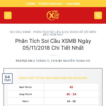
Skip
XSMB - XSMB HÔM NAY - KQXSMB
to
content
SOI CẦU XSMB - PHÂN TÍCH DỮ LIỆU & DỰ ĐOÁN XỔ SỐ MIỀN
BẮC HÔM NAY
Phân Tích Soi Cầu XSMB Ngày
05/11/2018 Chi Tiết Nhất
POSTED ON
4 THÁNG 11, 2018
BY
NGUYỄN THANH HÀ
04
Th11