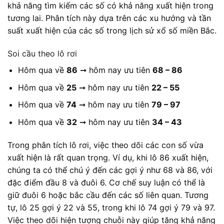
khả năng tìm kiếm các số có khả năng xuất hiện trong
tương lai. Phân tích này dựa trên các xu hướng và tần
suất xuất hiện của các số trong lịch sử xổ số miền Bắc.
Soi cầu theo lô rơi
Hôm qua về
86
➞ hôm nay ưu tiên
68 – 86
Hôm qua về
25
➞ hôm nay ưu tiên
22 – 55
Hôm qua về
74
➞ hôm nay ưu tiên
79 – 97
Hôm qua về
32
➞ hôm nay ưu tiên
34 – 43
Trong phân tích lô rơi, việc theo dõi các con số vừa
xuất hiện là rất quan trọng. Ví dụ, khi lô 86 xuất hiện,
chúng ta có thể chú ý đến các gợi ý như 68 và 86, với
đặc điểm đầu 8 và đuôi 6. Cơ chế suy luận có thể là
giữ đuôi 6 hoặc bắc cầu đến các số liên quan. Tương
tự, lô 25 gợi ý 22 và 55, trong khi lô 74 gợi ý 79 và 97.
Việc theo dõi hiện tượng chuỗi này giúp tăng khả năng