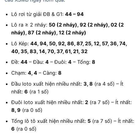
Lô rơi từ giải ĐB & G1:
44 – 94
Lô ra ≥ 2 nháy:
50 (2 nháy), 92 (2 nháy), 02 (2
nháy), 87 (2 nháy), 12 (2 nháy)
Lô Kép:
44, 94, 50, 92, 86, 87, 25, 12, 57, 36, 74,
40, 35, 83, 14, 70, 37, 61, 21, 32
Đề:
44
– Đầu:
4
– Đuôi:
4
– Tổng:
8
Chạm:
4, 4
– Càng:
8
Đầu loto xuất hiện nhiều nhất:
3, 8
(ra 4 số) – Ít
nhất:
6
(ra 1 số)
Đuôi loto xuất hiện nhiều nhất:
2
(ra 7 số) – Ít nhất:
8, 9
(ra 0 số)
Tổng lô tô xuất hiện nhiều nhất:
5
(ra 7 số) – Ít nhất:
6
(ra 0 số)