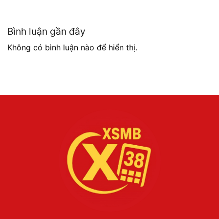
Bình luận gần đây
Không có bình luận nào để hiển thị.